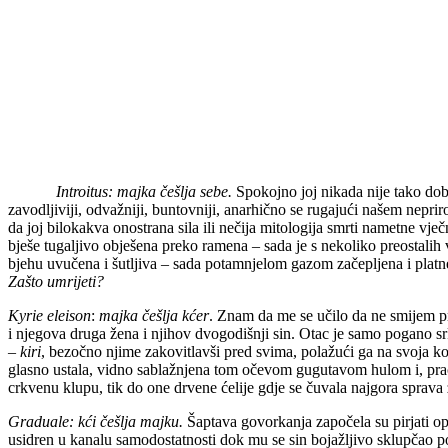
Introitus: majka češlja sebe.
Spokojno joj nikada nije tako dobr
zavodljiviji, odvažniji, buntovniji, anarhično se rugajući našem nep
da joj bilokakva onostrana sila ili nečija mitologija smrti nametne vje
bješe tugaljivo obješena preko ramena – sada je s
nekoliko preostalih 
bjehu uvučena i šutljiva – sada potamnjelom gazom začepljena i platne
Zašto umrijeti?
Kyrie eleison
:
majka češlja kćer
. Znam da me se učilo da ne smijem p
i njegova druga žena i njihov dvogodišnji sin. Otac je samo pogano srk
– kiri
, bezočno njime zakovitlavši pred svima, polažući ga na svoja 
glasno ustala, vidno sablažnjena tom očevom gugutavom hulom i, praće
crkvenu klupu, tik do one drvene ćelije gdje se čuvala najgora spra
Graduale: kći češlja majku.
Šaptava govorkanja započela su pirjati op
usidren u kanalu samodostatnosti dok mu se sin bojažljivo sklupčao po