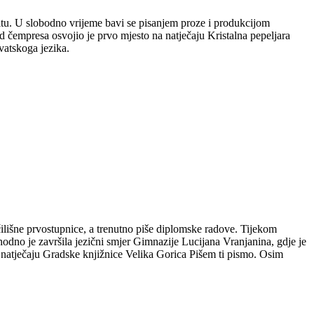
plitu. U slobodno vrijeme bavi se pisanjem proze i produkcijom
 čempresa osvojio je prvo mjesto na natječaju Kristalna pepeljara
vatskoga jezika.
čilišne prvostupnice, a trenutno piše diplomske radove. Tijekom
hodno je završila jezični smjer Gimnazije Lucijana Vranjanina, gdje je
m natječaju Gradske knjižnice Velika Gorica Pišem ti pismo. Osim