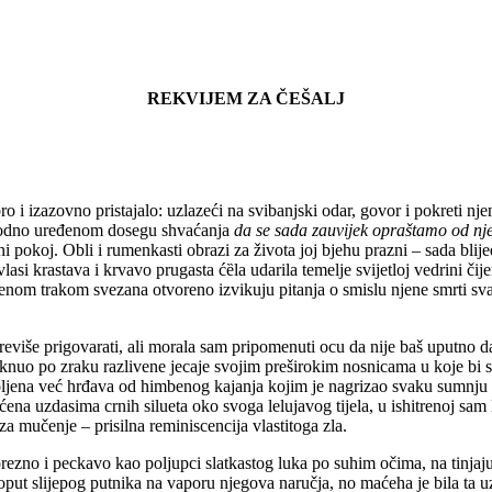
REKVIJEM ZA ČEŠALJ
o i izazovno pristajalo: uzlazeći na svibanjski odar, govor i pokreti nje
rirodno uređenom dosegu shvaćanja
da se sada zauvijek opraštamo od nj
čni pokoj. Obli i rumenkasti obrazi za života joj bjehu prazni – sada bli
vlasi krastava i krvavo prugasta ćȅla
udarila temelje svijetloj vedrini č
nom trakom svezana otvoreno izvikuju pitanja o smislu njene smrti svak
reviše prigovarati, ali morala sam pripomenuti ocu da nije baš uputno
nuo po zraku razlivene jecaje svojim preširokim nosnicama u koje bi se 
koljena već hrđava od himbenog kajanja kojim je nagrizao svaku sumnju 
na uzdasima crnih silueta oko svoga lelujavog tijela, u ishitrenoj sa
va za mučenje – prisilna reminiscencija vlastitoga zla.
rezno i peckavo kao poljupci slatkastog luka po suhim očima, na tinjaju
put slijepog putnika na vaporu njegova naručja, no maćeha je bila ta u