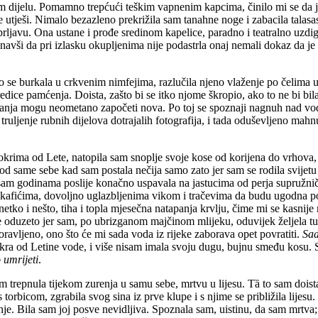
 dijelu. Pomamno trepćući teškim vapnenim kapcima, činilo mi se da je
utješi. Nimalo bezazleno prekrižila sam tanahne noge i zabacila talasas
 prljavu. Ona ustane i prođe sredinom kapelice, paradno i teatralno uzd
navši da pri izlasku okupljenima nije podastrla onaj nemali dokaz da je u
 se burkala u crkvenim nimfejima, razlučila njeno vlaženje po čelima ul
redice pamćenja. Doista, zašto bi se itko njome škropio, ako to ne bi bi
ozivanja mogu neometano započeti nova. Po toj se spoznaji nagnuh nad v
uljenje rubnih dijelova dotrajalih fotografija, i tada oduševljeno mahn
mokrima od Lete, natopila sam snoplje svoje kose od korijena do vrhova,
d same sebe kad sam postala nečija samo zato jer sam se rodila svijetu g
 sam godinama poslije konačno uspavala na jastucima od perja supružnič
kafićima, dovoljno uglazbljenima vikom i tračevima da budu ugodna poz
tko i nešto, tiha i topla mjesečna natapanja krvlju, čime mi se kasnij
 oduzeto jer sam, po ubrizganom majčinom mlijeku, oduvijek željela tuđe 
ravljeno, ono što će mi sada voda iz rijeke zaborava opet povratiti.
Sad
okra od Letine vode, i više nisam imala svoju dugu, bujnu smeđu kosu. S
 umrijeti
.
m trepnula tijekom zurenja u samu sebe, mrtvu u lijesu. Tȁ to sam dois
rbicom, zgrabila svog sina iz prve klupe i s njime se približila lijesu.
nje. Bila sam joj posve nevidljiva. Spoznala sam, uistinu, da sam mrt