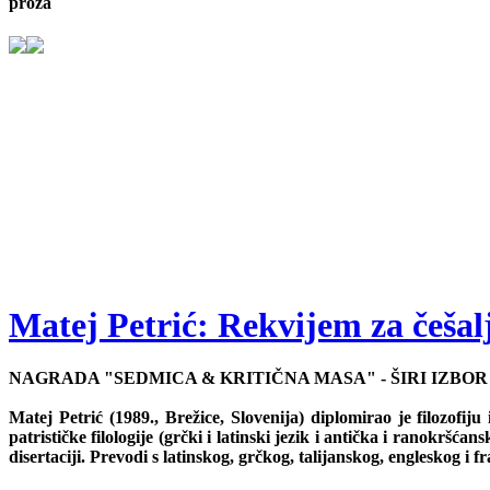
proza
Matej Petrić: Rekvijem za češal
NAGRADA "SEDMICA & KRITIČNA MASA" - ŠIRI IZBOR 
Matej Petrić (1989., Brežice, Slovenija) diplomirao je filozofij
patrističke filologije (grčki i latinski jezik i antička i ranokrš
disertaciji. Prevodi s latinskog, grčkog, talijanskog, engleskog i