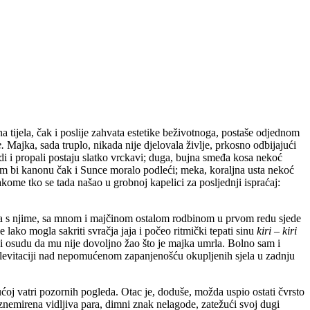
na tijela, čak i poslije zahvata estetike beživotnoga, postaše odjednom
e.
Majka, sada truplo, nikada nije djelovala življe, prkosno odbijajući
jedi i propali postaju slatko vrckavi; duga, bujna smeđa kosa nekoć
ijem bi kanonu čak i Sunce moralo podleći; meka, koraljna usta nekoć
ome tko se tada našao u grobnoj kapelici za posljednji ispraćaj:
 da s njime, sa mnom i majčinom ostalom rodbinom u prvom redu sjede
lako mogla sakriti svračja jaja i počeo ritmički tepati sinu
kiri – kiri
i osudu da mu nije dovoljno žao što je majka umrla. Bolno sam i
m levitaciji nad nepomućenom zapanjenošću okupljenih sjela u zadnju
ćoj vatri pozornih pogleda. Otac je, doduše, možda uspio ostati čvrsto
znemirena vidljiva para, dimni znak nelagode, zatežući svoj dugi