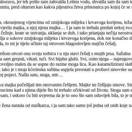
zaboravu, jer tek pošto sam zahvatila Letinu vodu, shvatila sam da sam t
a, pred oltarom kao kakva pljesniva žrtva prinosnica po kojoj će se ma
, okrunjenog vijencima od zmijskoga mlijeka i krvavoga korijena, ležao 
vjerila majka, a njoj njena majka… I ja sam to trebala predati nekoj svoj
ežnje, krate se snivanja, uklanja se duh, i tako prianjaju nečija neostva
ešlja u sokove zmijskoga mlijeka i krvavoga korijena, dok me konačno d
da, to mi je tijelu učinio taj otrovom blagoslovljen majčin češalj.
šom otvori onu svoju torbicu i u nju stavi češalj s mojih prsa. Sažalna 
la sam grepsti, vikati, tući. Svi bijahu gluhi. Svi, osim njega – supru
 dovoljno malen da se uspne do razine moga lica. Kao karamelizirani slat
s, tako je i moja kćerinska suština uspjela preostati u probavi sinovsk
 muškoj pojavi. Našla sam, stoga, mir…
a majka počešljati tim otrovanim češljem. Majke ne češljaju sinove. S
ucima kad s njima dijele što bi trebalo očekivati od života. Stoga sam 
am, i uskoro ću biti uvjerena da je to ono što sam oduvijek bila, to je m
 nastala od muškarca, i ja sam tako samo još jedna od onih koje su iz