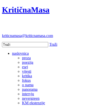
KritičnaMasa
kriticnamasa@kriticnamasa.com
Traži
naslovnica
proza
poezija
esej
vijesti
kritika
fokus
o nama
panorama
intervju
nevergreen
KM ekstenzije