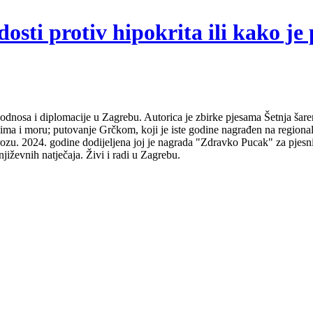
sti protiv hipokrita ili kako je 
odnosa i diplomacije u Zagrebu. Autorica je zbirke pjesama Šetnja šare
udima i moru; putovanje Grčkom, koji je iste godine nagrađen na regio
ozu. 2024. godine dodijeljena joj je nagrada "Zdravko Pucak" za pjesni
jiževnih natječaja. Živi i radi u Zagrebu.