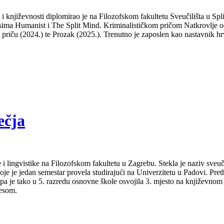
a i književnosti diplomirao je na Filozofskom fakultetu Sveučilišta u S
isima Humanist i The Split Mind. Kriminalističkom pričom Natkrovlje od
ti priču (2024.) te Prozak (2025.). Trenutno je zaposlen kao nastavnik hr
ečja
 i lingvistike na Filozofskom fakultetu u Zagrebu. Stekla je naziv sveu
je je jedan semestar provela studirajući na Univerzitetu u Padovi. Pret
a pa je tako u 5. razredu osnovne škole osvojila 3. mjesto na književno
lesom.