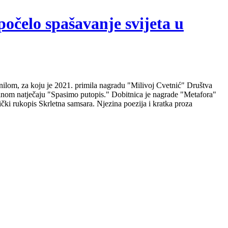
počelo spašavanje svijeta u
nilom, za koju je 2021. primila nagradu "Milivoj Cvetnić" Društva
nalnom natječaju "Spasimo putopis." Dobitnica je nagrade "Metafora"
čki rukopis Skrletna samsara. Njezina poezija i kratka proza