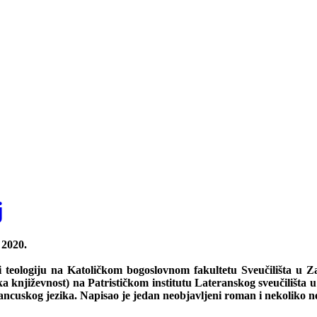
j
2020.
u i teologiju na Katoličkom bogoslovnom fakultetu Sveučilišta u Z
ćanska književnost) na Patrističkom institutu Lateranskog sveučilišt
 francuskog jezika. Napisao je jedan neobjavljeni roman i nekoliko n