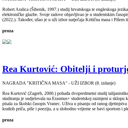
Robert Aralica (Šibenik, 1997.) studij hrvatskoga te engleskoga jezik
elektroničke glazbe. Svoje radove objavljivao je u studentskim časop
(2022.). Također, ušao je u uži izbor natječaja Kritična masa i Pišem 
proza
Rea Kurtović: Obitelji i proturj
NAGRADA "KRITIČNA MASA" - UŽI IZBOR (8. izdanje)
Rea Kurtović (Zagreb, 2000.) pohađa dvopredmetni studij talijanistike
studiranja je sudjelovala na Erasmus+ studentskoj razmjeni u sklopu ko
pisala za školski časopis Vranec. Uživa u pisanju od ranog djetinjstv
kratkih priča, piše i poeziju, a u slobodno vrijeme se bavi sportom i p
proza