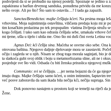
podsvijesti da si se probudio na njenoj postelji. Spoznaje se jedino u 
zapakirana u baršun drvenog sanduka, ponuđena prividu da me konzumir
nešto svoje. Ali po što? Što sam to ostavila…? I tada ga zapazih.
Sanctus/Benedictus: majke češljaju kćeri
. Na prsima moga leša
vrhovima. Moja najintimnija ostavština, viličasta predaja koju mi je po
tim kosačkim prolazima po tek propupalim vlatima življenja stružu se č
koga češljati. I tako sam kao odrasla češljala sebe, umakala vrhove č
mi tjeme, ušla u tijelo i ubila me. Ono što mi duši čini sveta Letina vo
Agnus Dei: kći češlja sina
. Maćeha se osvrne oko sebe. Ona kri
otrovana baština. Njegovo daljnje djelovanje mora se zaustaviti. Poče
očiju i zagleda se u njih. Nisam se zbog toga morala saginjati, bio je
ta slatkoća gubi svoj oblik i boju u metamorfozama sline, ali ne i oku
posjeduje sve što vidi. Odsada ću biti ženska priraslica njegovoj
Communio: svi se češljaju
. …jer nema bojazni da će ga njegov
imaju dugu. Majke češljaju samo kćeri, u onim intimnim, šaptavim tren
već posve zaboravila da sam ikada bila nečija kći, nečija supruga. Sin s
Dok ponovno nastajem u prostoru koji se temelji na riječi da je žena
Žene.