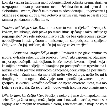
konjski vrat za tragovima mog pobunjeničkog odlaska prema stražnjem
nezgrapno omotan patvorenom sućuti i želatinastim nastojanjem da me 
slobodnim i svetim, čineći tako njenu mladost dotrajalu, uvjetovanu i
okrzne se o moju klupu i, već gotovo izjurivši van, vrati se časak spoz
ramena pandanom božice Lete.
Tractus: kći češlja sebe.
Razmotrila sam tu vodicu rijeke Podzemlja što
kožom, iza lubanje, dok prska po rasadištima sjećanja i tako isušuje g
prijašnje zlo? Svi žele zaboraviti svoja zla, da bez opterećenja i pr
neodoljivom i nostalgičnom luminiscencijom što podsjeća na spaljeno tr
Odgovorit ću joj smislom, dat ću joj razlog
zašto umrijeti
.
Sequentia: majka češlja majku
. Prošavši si po glavi prstima 
izbore, ovlažila želje, utopila prošlost,
likvidirala
uspomene: otuđenje o
majka opet začepila usta dojkom, izrečem svoja izvorna htijenja koja
kasnijim praznim nedjeljnim lutanjima po prenapučenim trgovinama i 
nutrini koje bi prsnule sukrvicom ognojenog očekivanja da postanem ne
novi život… Znala sam da mora biti nešto više od toga, nešto što mi je
drugih gurnuto u ugaone doživljaje srama i poniženja, zametnuto, zabo
gorljivoj sekvenciji konačno došetala do njena otvorena lijesa, sva m
Leta je sve isprala.
Za što živjeti
– odgovorih tako na ono pitanje
zašto
Offertorium:
kći češlja kćer
. Prošlo je neko vrijeme dok napokon nisa
sebe. Druga žena moga muža, koju sam si nazvala maćeha, vratila se s to
saginjala nad mojim beživotnim tijelom, zanemarivala je moje postoja