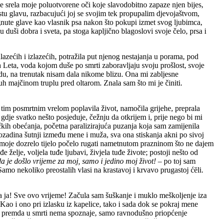
 srela moje poluotvorene oči koje slavodobitno zapaze njen bijes,
tu glavu, razbacujući joj se svojim tek propupalim djevojaštvom,
ignute glave kao vlasnik psa nakon što pokupi izmet svog ljubimca,
 duši dobra i sveta, pa stoga kapljično blagoslovi svoje čelo, prsa i
azećih i izlazećih, potražila put njenog nestajanja u porama, pod
la Leta, voda kojom duše po smrti zaboravljaju svoju prošlost, svoje
odu, na trenutak nisam dala nikome blizu. Ona mi zabljesne
uh majčinom truplu pred oltarom. Znala sam što mi je činiti.
 tim posmrtnim vrelom poplavila život, namočila grijehe, preprala
dje svatko nešto posjeduje, čežnju da otkrijem i, prije nego bi mi
kih obećanja, početna paralizirajuća puzanja koja sam zamijenila
adina šutnji između mene i muža, sva ona stiskanja akni po sivoj
e moje dozrelo tijelo počelo rugati nametnutom prazninom što ne dajem
želje, voljela tuđe ljubavi, živjela tuđe živote; postoji nešto od
a je došlo vrijeme za moj, samo i jedino moj život!
– po toj sam
amo nekoliko preostalih vlasi na krastavoj i krvavo prugastoj ćȅli.
ta ja! Sve ovo vrijeme! Začula sam šuškanje i muklo meškoljenje iza
 Kao i ono pri izlasku iz kapelice, tako i sada dok se pokraj mene
va; premda u smrti nema spoznaje, samo ravnodušno priopćenje