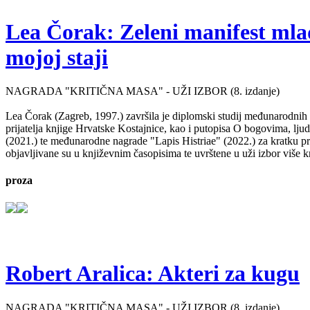
Lea Čorak: Zeleni manifest mlado
mojoj staji
NAGRADA "KRITIČNA MASA" - UŽI IZBOR (8. izdanje)
Lea Čorak (Zagreb, 1997.) završila je diplomski studij međunarodnih 
prijatelja knjige Hrvatske Kostajnice, kao i putopisa O bogovima, lj
(2021.) te međunarodne nagrade "Lapis Histriae" (2022.) za kratku pr
objavljivane su u književnim časopisima te uvrštene u uži izbor više kn
proza
Robert Aralica: Akteri za kugu
NAGRADA "KRITIČNA MASA" - UŽI IZBOR (8. izdanje)