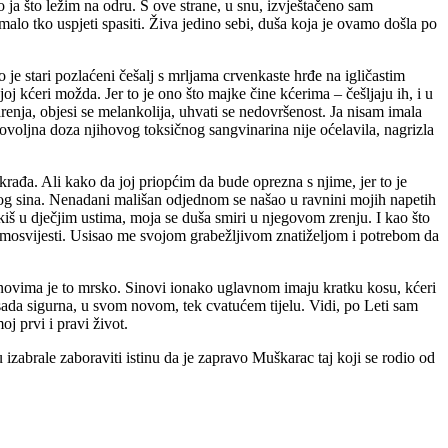
o ja što ležim na odru. S ove strane, u snu, izvještačeno sam
lo tko uspjeti spasiti. Živa jedino sebi, duša koja je ovamo došla po
je stari pozlaćeni češalj s mrljama crvenkaste hrđe na igličastim
oj kćeri možda. Jer to je ono što majke čine kćerima – češljaju ih, i u
renja, objesi se melankolija, uhvati se nedovršenost. Ja nisam imala
ovoljna doza njihovog toksičnog sangvinarina nije oćelavila, nagrizla
krađa. Ali kako da joj priopćim da bude oprezna s njime, jer to je
govog sina. Nenadani mališan odjednom se našao u ravnini mojih napetih
kiš u dječjim ustima, moja se duša smiri u njegovom zrenju. I kao što
e samosvijesti. Usisao me svojom grabežljivom znatiželjom i potrebom da
inovima je to mrsko. Sinovi ionako uglavnom imaju kratku kosu, kćeri
sada sigurna, u svom novom, tek cvatućem tijelu. Vidi, po Leti sam
oj prvi i pravi život.
abrale zaboraviti istinu da je zapravo Muškarac taj koji se rodio od