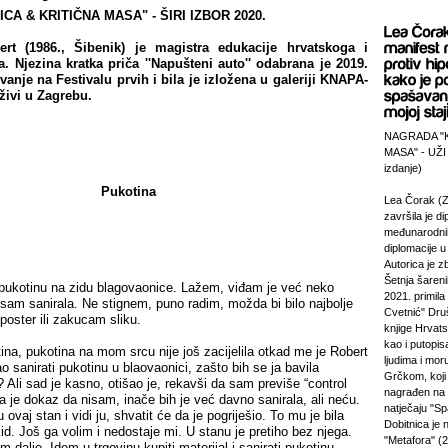
A & KRITIČNA MASA" - ŠIRI IZBOR 2020.
rt (1986., Šibenik) je magistra edukacije hrvatskoga i
a. Njezina kratka priča ''Napušteni auto'' odabrana je 2019.
anje na Festivalu prvih i bila je izložena u galeriji KNAPA-
živi u Zagrebu.
NAGRADA "
MASA" - UŽI
izdanje)
Pukotina
Lea Čorak (Z
završila je di
međunarodni
diplomacije 
Autorica je z
Šetnja šareni
 pukotinu na zidu blagovaonice. Lažem, viđam je već neko
2021. primila
 nisam sanirala. Ne stignem, puno radim, možda bi bilo najbolje
Cvetnić" Druš
 poster ili zakucam sliku.
knjige Hrvats
kao i putopi
na, pukotina na mom srcu nije još zacijelila otkad me je Robert
ljudima i mor
o sanirati pukotinu u blaovaonici, zašto bih se ja bavila
Grčkom, koji 
li sad je kasno, otišao je, rekavši da sam previše “control
nagrađen na
a je dokaz da nisam, inače bih je već davno sanirala, ali neću.
natječaju "Sp
 ovaj stan i vidi ju, shvatit će da je pogriješio. To mu je bila
Dobitnica je
id. Još ga volim i nedostaje mi. U stanu je pretiho bez njega.
"Metafora" (2
 dalje. Idem u trgovinu kupiti materijal i sanirati pukotinu.