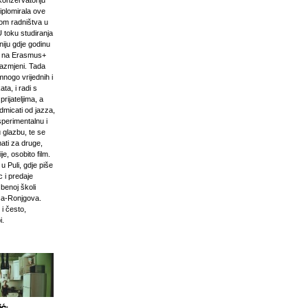
onzervatoriju
iplomirala ove
om radništva u
U toku studiranja
niju gdje godinu
i na Erasmus+
razmjeni. Tada
mnogo vrijednih i
ta, i radi s
prijateljima, a
odmicati od jazza,
sperimentalnu i
 glazbu, te se
ati za druge,
e, osobito film.
u Puli, gdje piše
 i predaje
zbenoj školi
ća-Ronjgova.
 i često,
i.