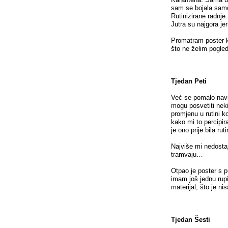
sam se bojala samoć
Rutinizirane radnje
Jutra su najgora j
Promatram poster k
što ne želim pogled
Tjedan Peti
Već se pomalo navi
mogu posvetiti nek
promjenu u rutini k
kako mi to percipir
je ono prije bila ruti
Najviše mi nedosta
tramvaju…
Otpao je poster s p
imam još jednu rupi
materijal, što je n
Tjedan Šesti