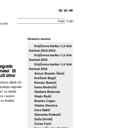
Traži
a.com
Stranice autora
Književna karika / Lit link
festival 2013-2014
Književna karika / Lit link
festival 2015
Književna karika / Lit link
festival 2016
Antun Branko Šimić
Krešimir Bagić
zbora slijedi uži
Renato Baretić
izdanja nagrade
Ivana Bodrožić
sa'' za mlade
Slađana Bukovac
ce i autore.
Vlado Bulić
su finalisti.
Branko Cegec
Vladan Desnica
Ivica Djikić
Slavenka Drakulić
Daša Drndić
Zoran Ferić