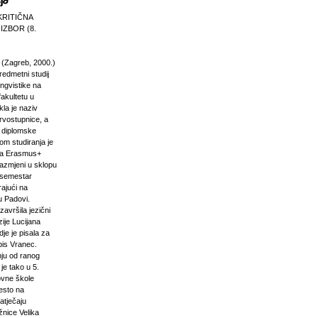
KRITIČNA
 IZBOR (8.
 (Zagreb, 2000.)
edmetni studij
 lingvistike na
akultetu u
la je naziv
rvostupnice, a
e diplomske
om studiranja je
na Erasmus+
razmjeni u sklopu
n semestar
rajući na
u Padovi.
završila jezični
ije Lucijana
dje je pisala za
pis Vranec.
nju od ranog
 je tako u 5.
vne škole
jesto na
atječaju
žnice Velika