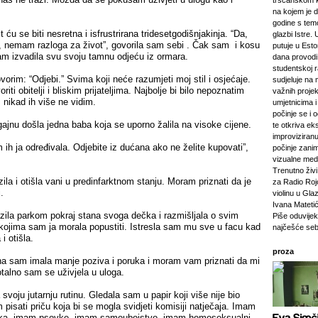
tršćanskom k
na kojem je d
godine s tem
 ću se biti nesretna i isfrustrirana tridesetgodišnjakinja. “Da,
glazbi Istre. 
an, nemam razloga za život”, govorila sam sebi . Čak sam i kosu
putuje u Esto
am izvadila svu svoju tamnu odjeću iz ormara.
dana provod
studentskoj 
rim: “Odjebi.” Svima koji neće razumjeti moj stil i osjećaje.
sudjeluje na 
riti obitelji i bliskim prijateljima. Najbolje bi bilo nepoznatim
važnih projeka
, nikad ih više ne vidim.
umjetnicima i 
počinje se i 
ajnu došla jedna baba koja se uporno žalila na visoke cijene.
te otkriva ek
improviziranu
ih ja određivala. Odjebite iz dućana ako ne želite kupovati”,
počinje zanim
vizualne medij
Trenutno živi 
ila i otišla vani u predinfarktnom stanju. Moram priznati da je
za Radio Rojc
.
violinu u Gla
Ivana Mateti
zila parkom pokraj stana svoga dečka i razmišljala o svim
Piše oduvijek
ojima sam ja morala popustiti. Istresla sam mu sve u facu kad
najčešće seb
i otišla.
proza
a sam imala manje poziva i poruka i moram vam priznati da mi
otalno sam se uživjela u uloga.
svoju jutarnju rutinu. Gledala sam u papir koji više nije bio
pisati priču koja bi se mogla svidjeti komisiji natječaja. Imam
lika, imam psovke, imam samoubojstvo, imam homoseksualni