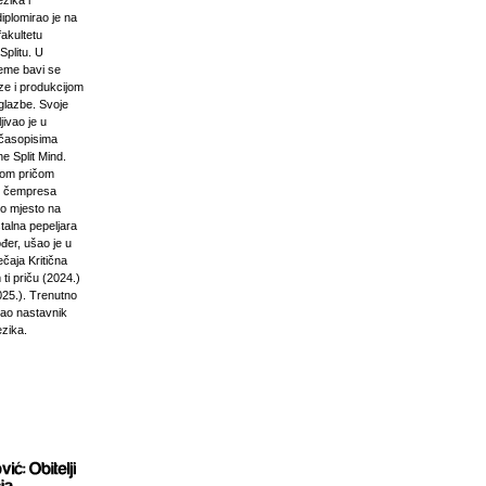
zika i
diplomirao je na
akultetu
Splitu. U
jeme bavi se
ze i produkcijom
glazbe. Svoje
jivao je u
časopisima
e Split Mind.
čkom pričom
d čempresa
vo mjesto na
stalna pepeljara
đer, ušao je u
ečaja Kritična
ti priču (2024.)
025.). Trenutno
kao nastavnik
ezika.