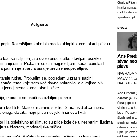
Gorica Pišem
kratkih priča,
u slobodno v
sportom i pl
Vulgarita
proza
papir. Razmišljam kako bih mogla uklopiti kurac, sisu i pičku u
kad se naljutim, a u svoje priče rijetko stavljam psovke.
ima riječima. Pička mi se čini najprostijom, kurac ponekad
 pa mi nije stran, a sisa je previše neupečatljiva.
NAGRADA "
tarnju rutinu. Probudim se, pogledam u prazni papir i
MASA" (7. izd
 tisuće tema koje sam već davno pohranila, a o kojima bih
NAGRAĐENA
i u jednoj nema kurca, sise i pičke.
Ana Predan (
je, moramo se baciti na ozbiljno pisanje.
odrasla je u 
šestoj godini 
ila kod tete Marice, mamine sestre. Stara usidjelica, nema
violinu, a u š
 onoga da čita moje priče i uvijek ih iznova hvali.
jazz. Po zav
škole seli u L
 to i ja objektivno mislim, to su priče koje će u nesretnim ljudima
studira međ
lju za životom, motivacijske pričice.
odnose, a on
upisuje jazz 
anas ne traži. Možda da se pokušam uživjeti u ulogu kao i