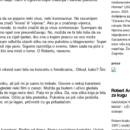
međunarodne
Histriae" (20
prozu. 2024.
dodijeljena jo
 da se pojavio neki virus, neki koronavirus. Ne razumijem
"Zdravko Puc
a znači “kruna” ili “vijenac”. Ako je u značenju vijenca,
rukopis Skrl
ovode, to može značiti da je virus smrtonosan. Sumnjam da
Njezina poezi
rno opet sve preuveličavaju. No, možda ne bi bilo loše da se
objavljivane 
ma za cijeli tjedan, tko zna u kojem pravcu se ovo može
časopisima t
k sam odlučila staviti sliku na onu pukotinu u blagovaonici. Super
izbor više kn
još nije javio. Sigurno razmišlja o svemu. Idem sada na piće s
natječaja. Živi
 što ona misli o tome. O Robertu, naravno.
Zagrebu.
proza
li vikend sam bila na koncertu s frendicama,. Otkud, kako? Što
niku, ali još mi je samo to trebalo. Govore o nekoj karanteni.
gledati neki film o zarazi. Možda ga budem i uživo gledala
 do toga neće doći. Pala mi je slika. Da, ona slika koja je bila
tine. Očito je bila preteška. Pukotina se još više proširila.
er, on je lagan, pričvrstit ću ga pribadačom.
NAGRADA "
MASA" - UŽI
izdanje)
Robert Aralic
1997.) studij
karanteni. Radim od doma. Nema socijalnog kontakta. Uvijek