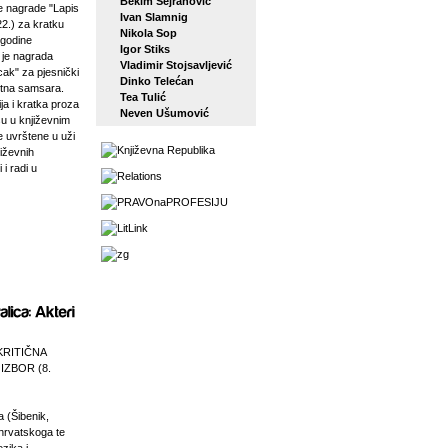
Bekim Sejranović
 nagrade "Lapis
Ivan Slamnig
22.) za kratku
Nikola Sop
 godine
Igor Stiks
j je nagrada
Vladimir Stojsavljević
ak" za pjesnički
Dinko Telećan
etna samsara.
Tea Tulić
ja i kratka proza
Neven Ušumović
su u književnim
e uvrštene u uži
jiževnih
 i radi u
KRITIČNA
 IZBOR (8.
a (Šibenik,
 hrvatskoga te