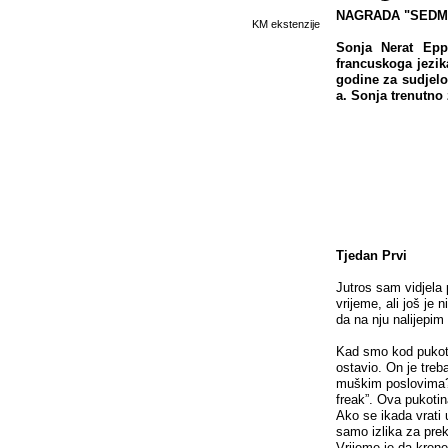
NAGRADA "SEDMIC
KM ekstenzije
Sonja Nerat Eppe
francuskoga jezik
godine za sudjelov
a. Sonja trenutno 
Tjedan Prvi
Jutros sam vidjela
vrijeme, ali još je
da na nju nalijepim
Kad smo kod pukoti
ostavio. On je treba
muškim poslovima? A
freak”. Ova pukotin
Ako se ikada vrati u
samo izlika za prek
Vrijeme je da krenem