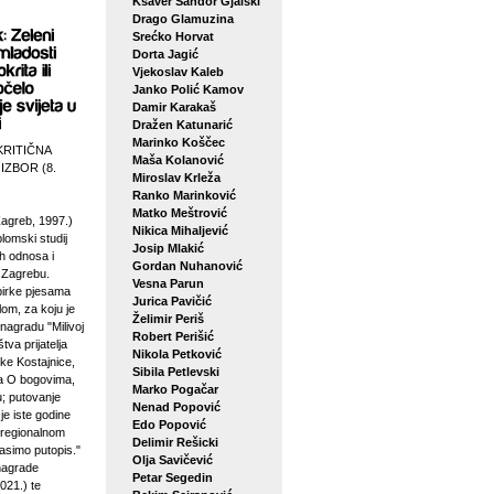
Ksaver Šandor Gjalski
Drago Glamuzina
Srećko Horvat
Dorta Jagić
Vjekoslav Kaleb
Janko Polić Kamov
Damir Karakaš
Dražen Katunarić
Marinko Koščec
KRITIČNA
Maša Kolanović
 IZBOR (8.
Miroslav Krleža
Ranko Marinković
Matko Meštrović
agreb, 1997.)
Nikica Mihaljević
plomski studij
Josip Mlakić
h odnosa i
Gordan Nuhanović
u Zagrebu.
Vesna Parun
birke pjesama
Jurica Pavičić
lom, za koju je
Želimir Periš
 nagradu "Milivoj
Robert Perišić
tva prijatelja
Nikola Petković
ke Kostajnice,
Sibila Petlevski
sa O bogovima,
Marko Pogačar
u; putovanje
Nenad Popović
je iste godine
Edo Popović
 regionalnom
Delimir Rešicki
asimo putopis."
Olja Savičević
 nagrade
Petar Segedin
021.) te