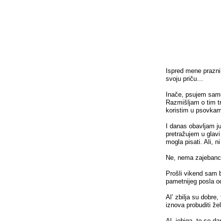
Ispred mene prazni 
svoju priču…
Inače, psujem samo 
Razmišljam o tim tr
koristim u psovkama
I danas obavljam ju
pretražujem u glavi
mogla pisati. Ali, n
Ne, nema zajebanci
Prošli vikend sam b
pametnijeg posla od
Al’ zbilja su dobre,
iznova probuditi že
Al, jebiga, to se d