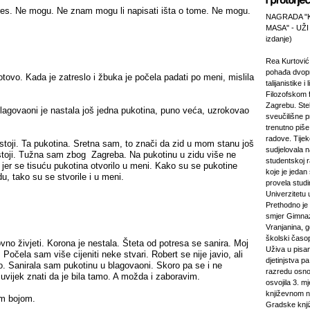
res. Ne mogu. Ne znam mogu li napisati išta o tome. Ne mogu.
NAGRADA "
MASA" - UŽI
izdanje)
Rea Kurtović
pohađa dvopr
otovo. Kada je zatreslo i žbuka je počela padati po meni, mislila
talijanistike i
Filozofskom f
Zagrebu. Stek
blagovaoni je nastala još jedna pukotina, puno veća, uzrokovao
sveučilišne p
trenutno piš
radove. Tijek
toji. Ta pukotina. Sretna sam, to znači da zid u mom stanu još
sudjelovala 
ostoji. Tužna sam zbog Zagreba. Na pukotinu u zidu više ne
studentskoj 
jer se tisuću pukotina otvorilo u meni. Kako su se pukotine
koje je jeda
u, tako su se stvorile i u meni.
provela studi
Univerzitetu 
Prethodno je 
smjer Gimnaz
Vranjanina, g
školski časo
no živjeti. Korona je nestala. Šteta od potresa se sanira. Moj
Uživa u pisa
 Počela sam više cijeniti neke stvari. Robert se nije javio, ali
djetinjstva pa
no. Sanirala sam pukotinu u blagovaoni. Skoro pa se i ne
razredu osno
a uvijek znati da je bila tamo. A možda i zaboravim.
osvojila 3. m
književnom n
om bojom.
Gradske knji