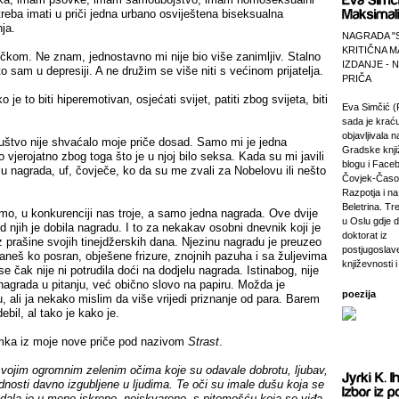
reba imati u priči jedna urbano osviještena biseksualna
nja.
NAGRADA "
KRITIČNA M
čkom. Ne znam, jednostavno mi nije bio više zanimljiv. Stalno
IZDANJE -
o sam u depresiji. A ne družim se više niti s većinom prijatelja.
PRIČA
 je to biti hiperemotivan, osjećati svijet, patiti zbog svijeta, biti
Eva Simčić (
sada je krać
objavljivala 
uštvo nije shvaćalo moje priče dosad. Samo mi je jedna
Gradske knji
to vjerojatno zbog toga što je u njoj bilo seksa. Kada su mi javili
blogu i Faceb
u nagrada, uf, čovječe, ko da su me zvali za Nobelovu ili nešto
Čovjek-Časop
Razpotja i na 
Beletrina. Tre
o, u konkurenciji nas troje, a samo jedna nagrada. Ove dvije
u Oslu gdje 
od njih je dobila nagradu. I to za nekakav osobni dnevnik koji je
doktorat iz
iz prašine svojih tinejdžerskih dana. Njezinu nagradu je preuzeo
postjugosla
staneš ko posran, obješene frizure, znojnih pazuha i sa žuljevima
književnosti i
e čak nije ni potrudila doći na dodjelu nagrada. Istinabog, nije
nagrada u pitanju, već obično slovo na papiru. Možda je
poezija
, ali ja nekako mislim da više vrijedi priznanje od para. Barem
il, al tako je kako je.
mka iz moje nove priče pod nazivom
Strast
.
vojim ogromnim zelenim očima koje su odavale dobrotu, ljubav,
ednosti davno izgubljene u ljudima. Te oči su imale dušu koja se
edala je u mene iskreno, neiskvareno, s pitomošću koja se viđa