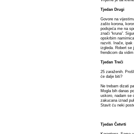
Tjedan Drugi
Govore na vijestima
zašto korona, koron
podsjeća me na spr
znači “kruna”. Sigu
opskrbim namirnica
razviti. Inače, ipa
izgleda. Robert se 
frendicom da vidim
Tjedan Treći
25 zaraženih. Proš
će dalje biti?
Ne trebam dizati pa
Mogla bih danas po
uskoro, nadam se da
zakucana iznad puko
Stavit ću neki post
Tjedan Četvrti
Karantena. Sama u 