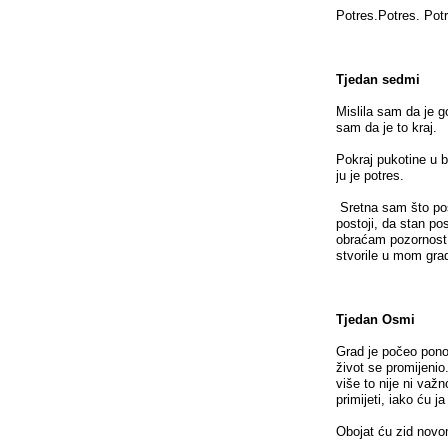
Potres.Potres. Pot
Tjedan sedmi
Mislila sam da je g
sam da je to kraj.
Pokraj pukotine u 
ju je potres.
Sretna sam što pos
postoji, da stan p
obraćam pozornost 
stvorile u mom grad
Tjedan Osmi
Grad je počeo ponov
život se promijenio.
više to nije ni važ
primijeti, iako ću j
Obojat ću zid nov