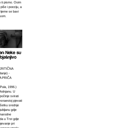
 ti pismo. Osim
 piše i poeziju, a
rijeme se bavi
esom.
KRITIČNA
anje) -
 PRIČA
Pula, 1996.)
Vodnjanu. U
počinje svirati
esnaestoj pjevati
ršetku srednje
jubljanu gdje
unarodne
da u Trst gdje
pjevanje pri