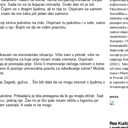
engleskoga je
e. Sada mi se ta bojazan ostvarila. Svaki dan mi je isti.
književnosti 
. Čujem se s dragim ljudima, ali to nije to. Osjećam se samom.
Filozofskom f
er znam da me čeka još jedan dan samoće.
Sveučilišta u 
slobodno vri
oji skriva pukotinu na zidu. Osjećam tu pukotinu i u sebi, samo
pisanjem pro
ati u nju. Bojim se da ne vidim prazninu.
elektroničke 
radove objavl
studentskim 
Humanist i Th
Kriminalisti
Natkrovlje o
kavam na novonastalu situaciju. Više sam u prirodi, više se
osvojio je pr
im hobijima za koje prije nisam imala vremena. Osjećam
natječaju Kri
oja je postojala prije. Ovisi li imenovanje nečega rutinom o tome
(2022.). Tako
amo ili postoje univerzalna pravila za određivanje rutine? Možda
uži izbor natj
na.
masa i Pišem 
te Prozak (2
je Zagreb, gužva… Što bih dala da se mogu stisnuti s ljudima u
je zaposlen 
hrvatskoga j
ukotine. Pribadača je bila prelagana da bi ga mogla držati. Sad
proza
cu pokraj nje. Žao mi je što ipak nisam otišla u trgovinu po
isam sanirala. A sada ni ne mogu.