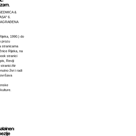
SEDMICA &
ASA" 6.
 NAGRAĐENA
Rijeka, 1990.) do
u prozu
na stranicama
žnice Rijeka, na
ook stranici
is, Reviji
stranici Air
nutno živi i radi
dovršava
venske
 kulture.