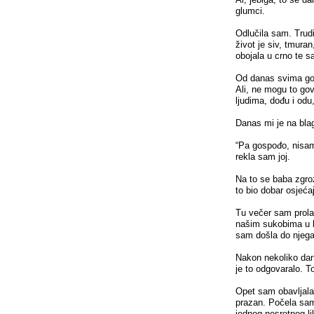
glumci.
Odlučila sam. Trudit
život je siv, tmur
obojala u crno te s
Od danas svima govo
Ali, ne mogu to govo
ljudima, dođu i odu
Danas mi je na blag
“Pa gospođo, nisam 
rekla sam joj.
Na to se baba zgroz
to bio dobar osjećaj
Tu večer sam prola
našim sukobima u k
sam došla do njega 
Nakon nekoliko dan
je to odgovaralo. T
Opet sam obavljala 
prazan. Počela sam 
jednog nesretnog 