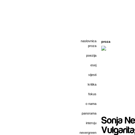
naslovnica
proza
proza
poezija
esej
vijesti
kritika
fokus
o nama
panorama
intervju
nevergreen