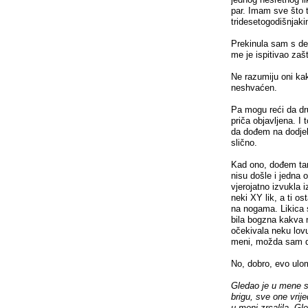
par. Imam sve što t
tridesetogodišnjaki
Prekinula sam s de
me je ispitivao zašt
Ne razumiju oni kako
neshvaćen.
Pa mogu reći da dr
priča objavljena. I 
da dođem na dodjel
slično.
Kad ono, dođem tam
nisu došle i jedna 
vjerojatno izvukla 
neki XY lik, a ti o
na nogama. Likica s
bila bogzna kakva 
očekivala neku lovu
meni, možda sam deb
No, dobro, evo ulo
Gledao je u mene s
brigu, sve one vrij
u meni zrcalila. Gl