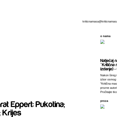
kriticnamasa@kriticnamas
o nama
Nakon šireg i
izbor osmog 
''Kritična ma
prozne autori
Pročitajte tko 
proza