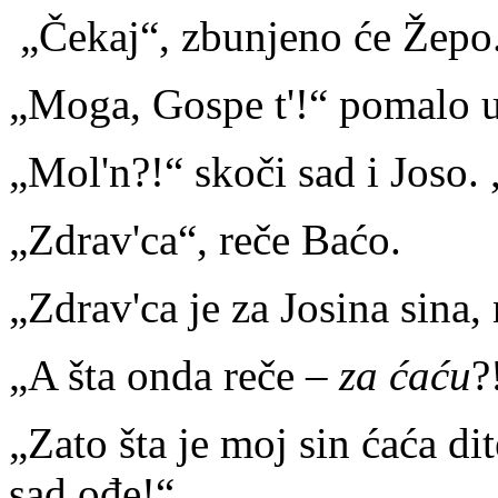
„Čekaj“, zbunjeno će Žepo.
„Moga, Gospe t'!“ pomalo u
„Mol'n?!“ skoči sad i Joso.
„Zdrav'ca“, reče Baćo.
„Zdrav'ca je za Josina sina,
„A šta onda reče –
za ćaću
?
„Zato šta je moj sin ćaća dit
sad ođe!“