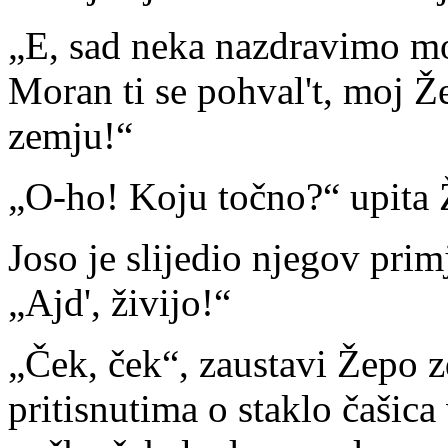
„E, sad neka nazdravimo mo
Moran ti se pohval't, moj Ž
zemju!“
„O-ho! Koju točno?“ upita 
Joso je slijedio njegov prim
„Ajd', živijo!“
„Ček, ček“, zaustavi Žepo z
pritisnutima o staklo čašica 