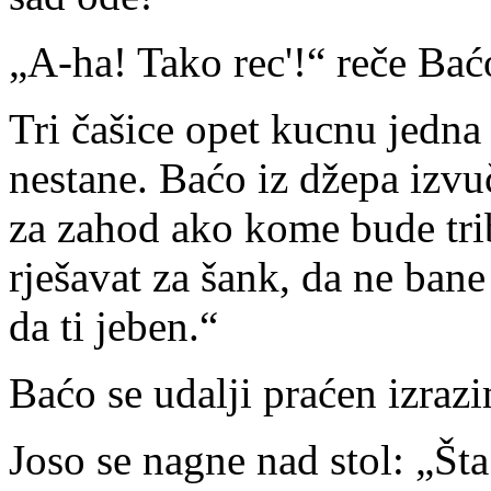
„A-ha! Tako rec'!“ reče Baćo
Tri čašice opet kucnu jedna 
nestane. Baćo iz džepa izvuč
za zahod ako kome bude trib
rješavat za šank, da ne bane
da ti jeben.“
Baćo se udalji praćen izrazi
Joso se nagne nad stol: „Šta