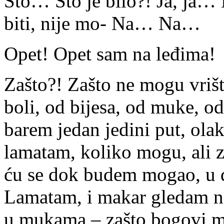
Što… Što je bilo?! Ja, ja…
biti, nije mo- Na… Na…
Opet! Opet sam na leđima!
Zašto?! Zašto ne mogu vrišt
boli, od bijesa, od muke, od
barem jedan jedini put, ola
lamatam, koliko mogu, ali z
ću se dok budem mogao, u d
Lamatam, i makar gledam neb
u mukama – zašto bogovi ma