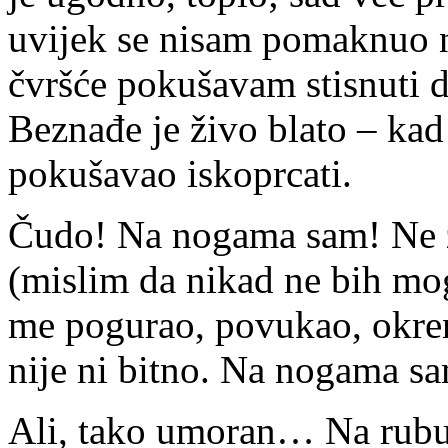
uvijek se nisam pomaknuo ni
čvršće pokušavam stisnuti d
Beznađe je živo blato – kad
pokušavao iskoprcati.
Čudo! Na nogama sam! Ne 
(mislim da nikad ne bih mog
me pogurao, povukao, okren
nije ni bitno. Na nogama s
Ali, tako umoran… Na rubu