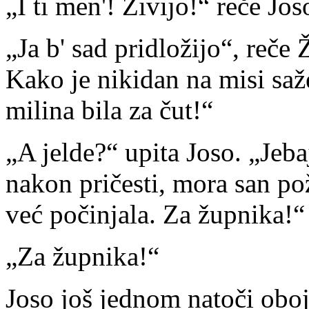
„I ti men'! Živijo!“ reče Jos
„Ja b' sad pridložijo“, reče
Kako je nikidan na misi saže
milina bila za čut!“
„A jelde?“ upita Joso. „Jeba
nakon pričesti, mora san pož
već počinjala. Za župnika!“
„Za župnika!“
Joso još jednom natoči oboj