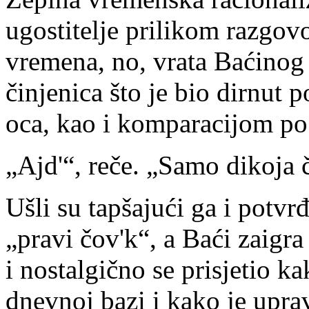
ugostitelje prilikom razgovo
vremena, no, vrata Baćinog 
činjenica što je bio dirnut
oca, kao i komparacijom po 
„Ajd'“, reče. „Samo dikoja č
Ušli su tapšajući ga i potvr
„pravi čov'k“, a Baći zaigra
i nostalgično se prisjetio k
dnevnoj bazi i kako je uprav