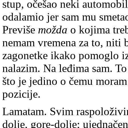
stup, očešao neki automobi
odalamio jer sam mu smetao 
Previše
možda
o kojima treb
nemam vremena za to, niti b
zagonetke ikako pomoglo izl
nalazim. Na leđima sam. To 
što je jedino o čemu moram 
pozicije.
Lamatam. Svim raspoloživim
dolje, gore-dolje; ujednače