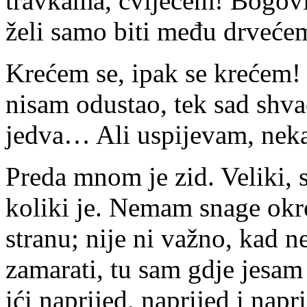
travkama, cvijećem! Bogovi,
želi samo biti među drveće
Krećem se, ipak se krećem! 
nisam odustao, tek sad shv
jedva… Ali uspijevam, nek
Preda mnom je zid. Veliki, s
koliki je. Nemam snage okre
stranu; nije ni važno, kad 
zamarati, tu sam gdje jesam 
ići naprijed, naprijed i napr