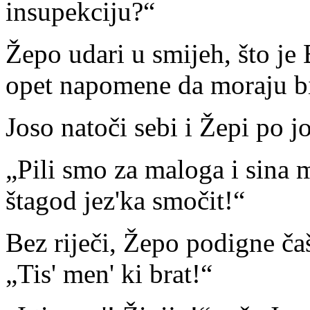
insupekciju?“
Žepo udari u smijeh, što je 
opet napomene da moraju bit
Joso natoči sebi i Žepi po j
„Pili smo za maloga i sina mi
štagod jez'ka smočit!“
Bez riječi, Žepo podigne čaš
„Tis' men' ki brat!“