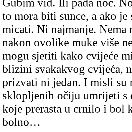
Gubim vid. Ili pada noć. No
to mora biti sunce, a ako j
micati. Ni najmanje. Nema n
nakon ovolike muke više ne
mogu sjetiti kako cvijeće mi
blizini svakakvog cvijeća, 
prizvati ni jedan. I misli su
sklopljenih očiju umrijeti s
koje prerasta u crnilo i bol 
bolno…