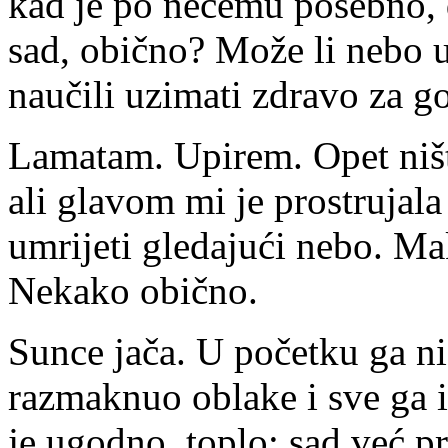
kad je po nečemu posebno, 
sad, obično? Može li nebo u
naučili uzimati zdravo za g
Lamatam. Upirem. Opet niš
ali glavom mi je prostrujala
umrijeti gledajući nebo. Ma
Nekako obično.
Sunce jača. U početku ga nis
razmaknuo oblake i sve ga i
je ugodno, toplo; sad već pr