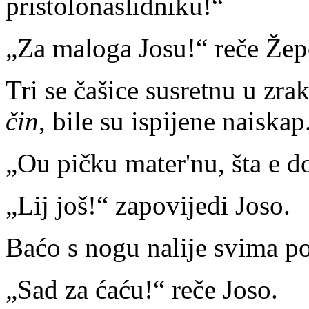
pristolonaslidniku!“
„Za maloga Josu!“ reče Žep
Tri se čašice susretnu u zra
čin
, bile su ispijene naiskap
„Ou pičku mater'nu, šta e d
„Lij još!“ zapovijedi Joso.
Baćo s nogu nalije svima po
„Sad za ćaću!“ reče Joso.