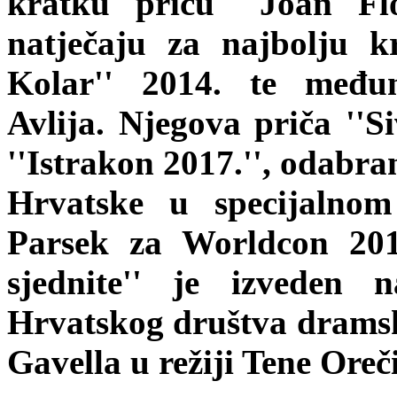
kratku priču ''Joan Fl
natječaju za najbolju k
Kolar'' 2014. te među
Avlija. Njegova priča ''Si
''Istrakon 2017.'', odabra
Hrvatske u specijalnom
Parsek za Worldcon 201
sjednite'' je izvede
Hrvatskog društva dramsk
Gavella u režiji Tene Oreč