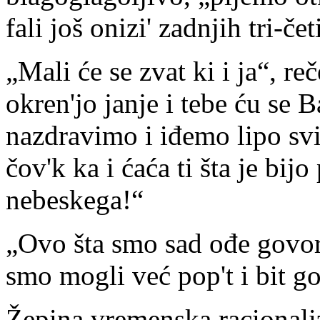
fali još onizi' zadnjih tri-če
„Mali će se zvat ki i ja“, r
okren'jo janje i tebe ću se Ba
nazdravimo i iđemo lipo svi
čov'k ka i ćaća ti šta je bij
nebeskega!“
„Ovo šta smo sad ođe govor'
smo mogli već pop't i bit go
Žepina vremenska racionaliz