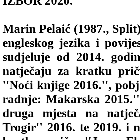
IZBOR 2020.
Marin Pelaić (1987., Split
engleskog jezika i povije
sudjeluje od 2014. godi
natječaju za kratku pri
''Noći knjige 2016.'', pob
radnje: Makarska 2015.'' i
druga mjesta na natječ
Trogir'' 2016. te 2019. 