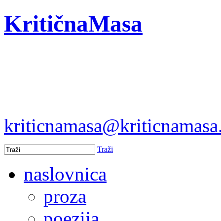
KritičnaMasa
kriticnamasa@kriticnamas
Traži
naslovnica
proza
poezija