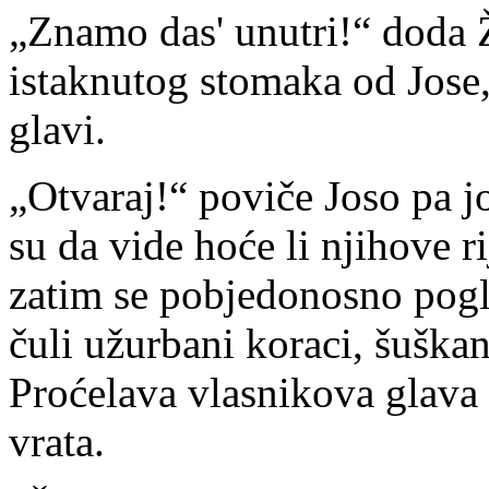
„Znamo das' unutri!“ doda 
istaknutog stomaka od Jose, 
glavi.
„Otvaraj!“ poviče Joso pa j
su da vide hoće li njihove ri
zatim se pobjedonosno pogle
čuli užurbani koraci, šuškan
Proćelava vlasnikova glava 
vrata.