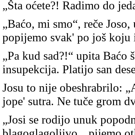
„Šta oćete?! Radimo do jed
„Baćo, mi smo“, reče Joso, 
popijemo svak' po još koju 
„Pa kud sad?!“ upita Baćo ša
insupekcija. Platijo san des
Josu to nije obeshrabrilo: „
jope' sutra. Ne tuče grom d
„Josi se rodijo unuk popodn
blagoglagoljivo, „pijemo ot