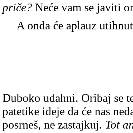
priče?
Neće vam se javiti on
A onda će aplauz utihnut
Duboko udahni. Oribaj se t
patetike ideje da će nas ne
posrneš, ne zastajkuj.
Tot a