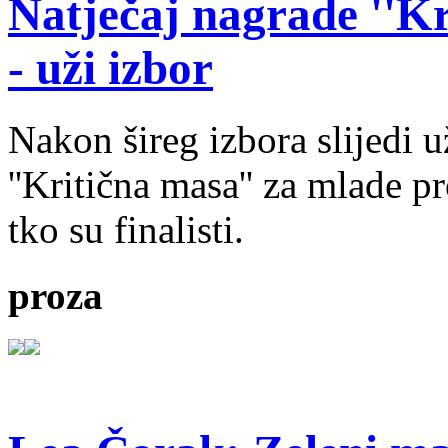
Natječaj nagrade ''Kr
- uži izbor
Nakon šireg izbora slijedi 
''Kritična masa'' za mlade pr
tko su finalisti.
proza