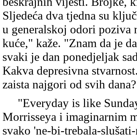
beskrajnih vijesti. Brojke, k
Sljedeća dva tjedna su klju
u generalskoj odori poziva 
kuće," kaže. "Znam da je da
svaki je dan ponedjeljak sa
Kakva depresivna stvarnost. 
zaista najgori od svih dana?
"Everyday is like Sunday
Morrisseya i imaginarnim 
svako 'ne-bi-trebala-slušat