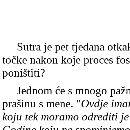
Sutra je pet tjedana otkako
točke nakon koje proces fosi
poništiti?
Jednom će s mnogo pažnje
prašinu s mene. "
Ovdje im
koju tek moramo odrediti je l
Godine koju ne spominjemo