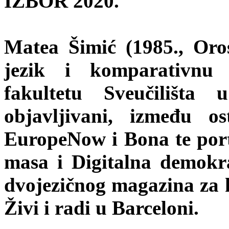
IZBOR 2020.
Matea Šimić (1985., Oros
jezik i komparativnu 
fakultetu Sveučilišt
objavljivani, između os
EuropeNow i Bona te porta
masa i Digitalna demokra
dvojezičnog magazina za 
Živi i radi u Barceloni.