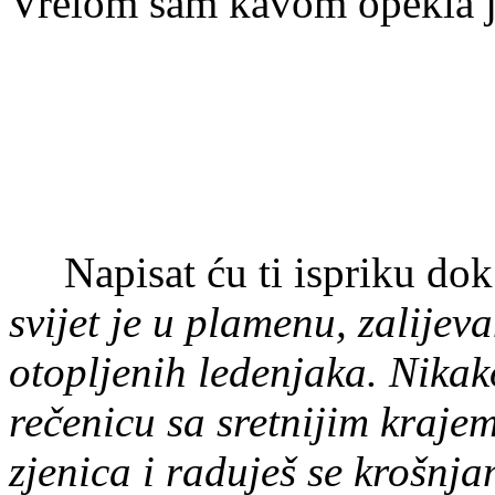
Vrelom sam kavom opekla j
Napisat ću ti ispriku dok 
svijet je u plamenu, zalij
otopljenih ledenjaka. Nikak
rečenicu sa sretnijim krajem
zjenica i raduješ se krošnja