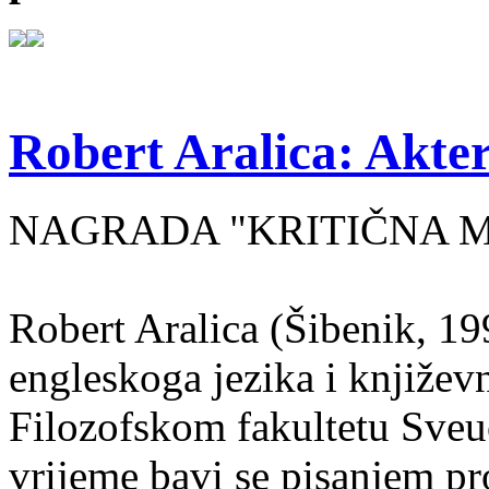
Robert Aralica: Akter
NAGRADA "KRITIČNA MASA
Robert Aralica (Šibenik, 199
engleskoga jezika i književ
Filozofskom fakultetu Sveuč
vrijeme bavi se pisanjem pr