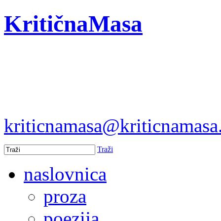
KritičnaMasa
kriticnamasa@kriticnamas
Traži
naslovnica
proza
poezija