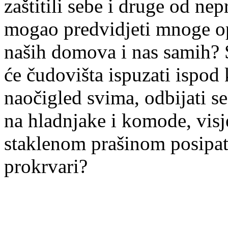
zaštitili sebe i druge od ne
mogao predvidjeti mnoge op
naših domova i nas samih? 
će čudovišta ispuzati ispod k
naočigled svima, odbijati s
na hladnjake i komode, visje
staklenom prašinom posipati
prokrvari?