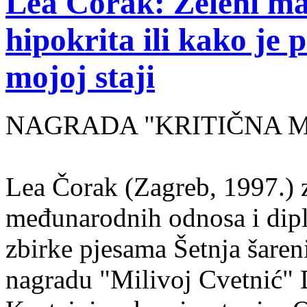
Lea Čorak: Zeleni man
hipokrita ili kako je 
mojoj staji
NAGRADA "KRITIČNA MASA
Lea Čorak (Zagreb, 1997.) z
međunarodnih odnosa i dipl
zbirke pjesama Šetnja šaren
nagradu "Milivoj Cvetnić" D