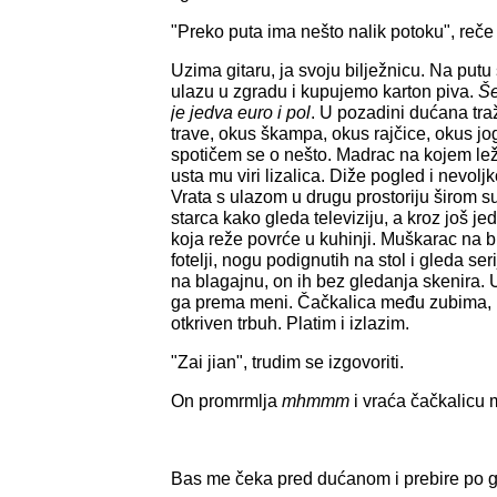
"Preko puta ima nešto nalik potoku", reč
Uzima gitaru, ja svoju bilježnicu. Na put
ulazu u zgradu i kupujemo karton piva.
Še
je jedva euro i pol
. U pozadini dućana tr
trave, okus škampa, okus rajčice, okus jog
spotičem se o nešto. Madrac na kojem leži 
usta mu viri lizalica. Diže pogled i nevolj
Vrata s ulazom u drugu prostoriju širom s
starca kako gleda televiziju, a kroz još j
koja reže povrće u kuhinji. Muškarac na b
fotelji, nogu podignutih na stol i gleda se
na blagajnu, on ih bez gledanja skenira. U
ga prema meni. Čačkalica među zubima, 
otkriven trbuh. Platim i izlazim.
"Zai jian", trudim se izgovoriti.
On promrmlja
mhmmm
i vraća čačkalicu
Bas me čeka pred dućanom i prebire po gi