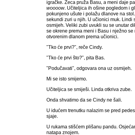
igračke. Zeca pruža Basu, a meni daje p
woooow
. Učiteljica ih ošine pogledom i g
pokunjeno ušute i polažu dlanove na stol.
sekundi zuri u njih. U učionici muk. Lindi s
osmijeh. Veliki zubi uvukli su se unutar dik
se okrene prema meni i Basu i nježno se
otvorenim dlanom prema učionici.
"Tko će prvi?", reče Cindy.
"Tko će prvi što?", pita Bas.
"Podučavati", odgovara ona uz osmijeh.
Mi se isto smijemo.
Učiteljica se smiješi. Linda otkriva zube.
Onda shvatimo da se Cindy ne šali.
U idućem trenutku nalazim se pred pedes
sjaje.
U rukama stišćem plišanu pandu. Osjeća
natapa znojem.