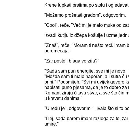
Krene lupkati prstima po stolu i ogledavat
"Možemo prošetati gradom", odgovorim.
"Cool", reče. "Već mi je malo muka od zat
Izvadi kutiju iz džepa košulje i uzme jednu
"Znaš", reče. "Moram ti nešto reći. Imam 
poremećaja."
"Zar postoji blaga verzija?"
"Sada sam pun energije, sve mi je novo i u
"Možda sam ti malo naporan, ali sutra ću v
brini." Podsmijeh. "Svi mi uvijek govore k
napisati puno pjesama, da je to dobro za
Romantiziraju čitavu stvar, a sve što čini
u krevetu danima."
"U redu je", odgovorim. "Hvala što si to p
"Hej, sada barem imam razloga za to, zar 
umire."