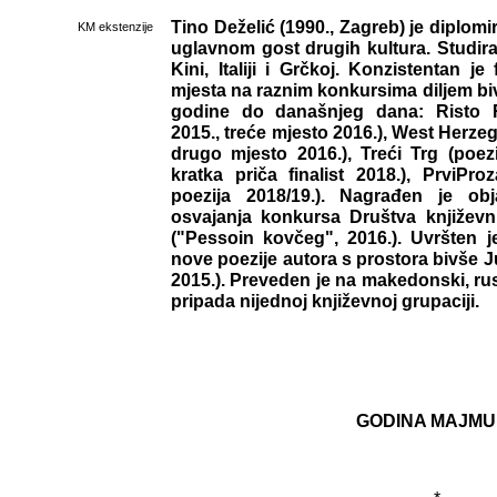
Tino Deželić (1990., Zagreb) je diplomi
KM ekstenzije
uglavnom gost drugih kultura. Studirao 
Kini, Italiji i Grčkoj. Konzistentan je
mjesta na raznim konkursima diljem bi
godine do današnjeg dana: Risto R
2015., treće mjesto 2016.), West Herzeg
drugo mjesto 2016.), Treći Trg (poezij
kratka priča finalist 2018.), PrviProz
poezija 2018/19.). Nagrađen je o
osvajanja konkursa Društva književn
("Pessoin kovčeg", 2016.). Uvršten j
nove poezije autora s prostora bivše J
2015.). Preveden je na makedonski, rusk
pripada nijednoj književnoj grupaciji.
GODINA MAJM