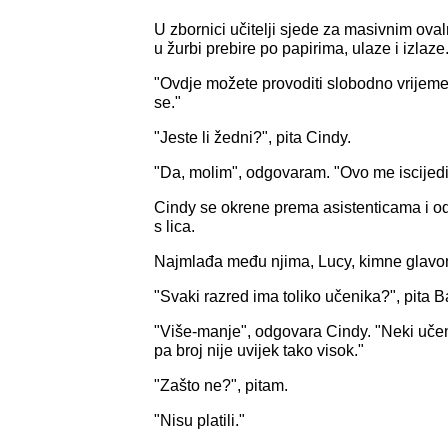
U zbornici učitelji sjede za masivnim ova
u žurbi prebire po papirima, ulaze i izlaz
"Ovdje možete provoditi slobodno vrijeme"
se."
"Jeste li žedni?", pita Cindy.
"Da, molim", odgovaram. "Ovo me iscijedi
Cindy se okrene prema asistenticama i o
s lica.
Najmlađa među njima, Lucy, kimne glavom i
"Svaki razred ima toliko učenika?", pita B
"Više-manje", odgovara Cindy. "Neki učen
pa broj nije uvijek tako visok."
"Zašto ne?", pitam.
"Nisu platili."