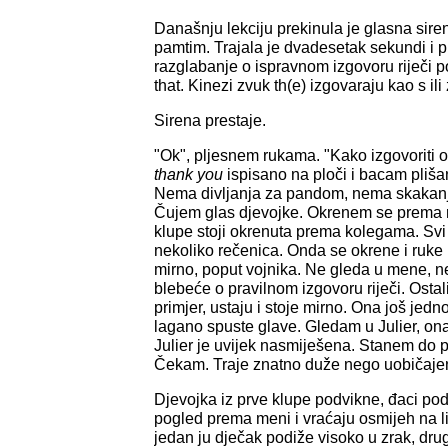
Današnju lekciju prekinula je glasna sire
pamtim. Trajala je dvadesetak sekundi i 
razglabanje o ispravnom izgovoru riječi po
that. Kinezi zvuk th(e) izgovaraju kao s ili
Sirena prestaje.
"Ok", pljesnem rukama. "Kako izgovoriti 
thank you
ispisano na ploči i bacam pliš
Nema divljanja za pandom, nema skakanja,
Čujem glas djevojke. Okrenem se prema r
klupe stoji okrenuta prema kolegama. Svi 
nekoliko rečenica. Onda se okrene i ruke po
mirno, poput vojnika. Ne gleda u mene, n
blebeće o pravilnom izgovoru riječi. Ostal
primjer, ustaju i stoje mirno. Ona još jedno
lagano spuste glave. Gledam u Julier, ona
Julier je uvijek nasmiješena. Stanem do p
Čekam. Traje znatno duže nego uobičajen
Djevojka iz prve klupe podvikne, đaci pod
pogled prema meni i vraćaju osmijeh na li
jedan ju dječak podiže visoko u zrak, dru