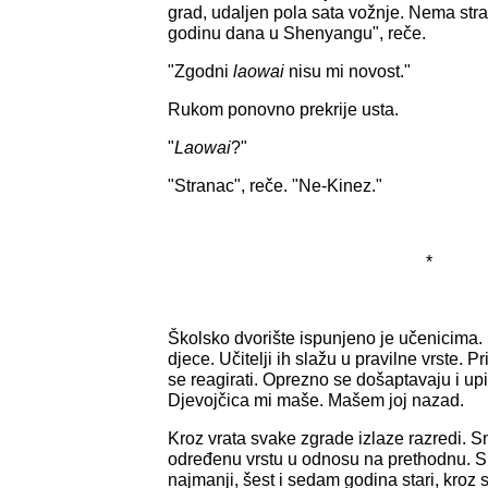
grad, udaljen pola sata vožnje. Nema str
godinu dana u Shenyangu", reče.
"Zgodni
laowai
nisu mi novost."
Rukom ponovno prekrije usta.
"
Laowai
?"
"Stranac", reče. "Ne-Kinez."
*
Školsko dvorište ispunjeno je učenicima. 
djece. Učitelji ih slažu u pravilne vrste. 
se reagirati. Oprezno se došaptavaju i u
Djevojčica mi maše. Mašem joj nazad.
Kroz vrata svake zgrade izlaze razredi. S
određenu vrstu u odnosu na prethodnu. S 
najmanji, šest i sedam godina stari, kroz 