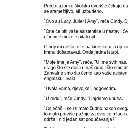
Pred ulazom u školsko dvorište čekaju nas
se sramežljivo, ali uzbuđeno.
"Ovo su Lucy, Julier i Amy", reče Cindy.
"One će biti vaše asistentice u nastavi. S
učionice možete pitati njih."
Cindy im nešto reče na kineskom, a djevo
krenu došaptavati. Onda jedna istupi.
"Moje ime je Amy", reče. "U ime svih nas,
drago što ste došli u naš grad i što smo do
Zahvalne smo što ćemo kao vaše asistenti
engleski. Hvala."
"Hvala vama, djevojke", odgovorim.
"U redu", reče Cindy. "Hajdemo unutra."
"Osjećaš li se i ti malo čudno nakon ovoga
to malo previše pažnje za dvojicu mladića
održali niti jedan sat podučavanja?"