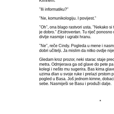
Kimnem.
"Ili informatiku?"
"Ne, komunikologiju. I povijest."
"Oh", ona blago rastvori usta. "Nekako si t
je dobro."
Ekstrovertan
. Tu riječ ponosno
divlje nasmije i ugrabi hranu.
"Ne", reče Cindy. Pogleda u mene i nasmij
dobri učitelji. Ja mislim da nitko ovdje nije g
Gledam kroz prozor, neki starac staje pred
metra. Odmjerava ga od glave do pete p
kolegi i nešto mu sugerira. Bas kima glav
uzima dlan u svoje ruke i prelazi prstom 
pogled u Basa. Još jednom kimne, dobac
sebe. Nasmiješi se Basu i produži dalje.
*