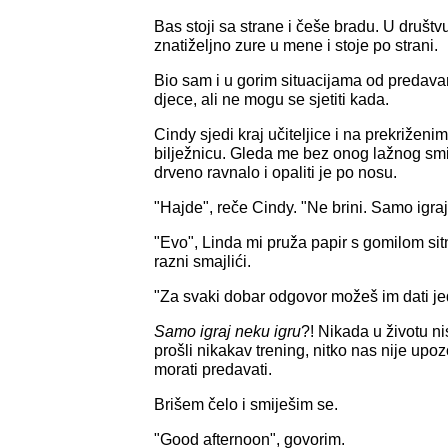
Bas stoji sa strane i češe bradu. U društv
znatiželjno zure u mene i stoje po strani.
Bio sam i u gorim situacijama od predava
djece, ali ne mogu se sjetiti kada.
Cindy sjedi kraj učiteljice i na prekriženi
bilježnicu. Gleda me bez onog lažnog smi
drveno ravnalo i opaliti je po nosu.
"Hajde", reče Cindy. "Ne brini. Samo igraj
"Evo", Linda mi pruža papir s gomilom sit
razni smajlići.
"Za svaki dobar odgovor možeš im dati je
Samo igraj neku igru
?! Nikada u životu 
prošli nikakav trening, nitko nas nije up
morati predavati.
Brišem čelo i smiješim se.
"Good afternoon", govorim.