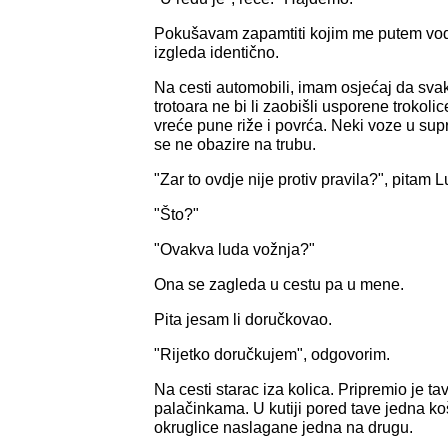
Pokušavam zapamtiti kojim me putem vodi 
izgleda identično.
Na cesti automobili, imam osjećaj da svak
trotoara ne bi li zaobišli usporene trokolic
vreće pune riže i povrća. Neki voze u sup
se ne obazire na trubu.
"Zar to ovdje nije protiv pravila?", pitam L
"Što?"
"Ovakva luda vožnja?"
Ona se zagleda u cestu pa u mene.
Pita jesam li doručkovao.
"Rijetko doručkujem", odgovorim.
Na cesti starac iza kolica. Pripremio je ta
palačinkama. U kutiji pored tave jedna ko
okruglice naslagane jedna na drugu.