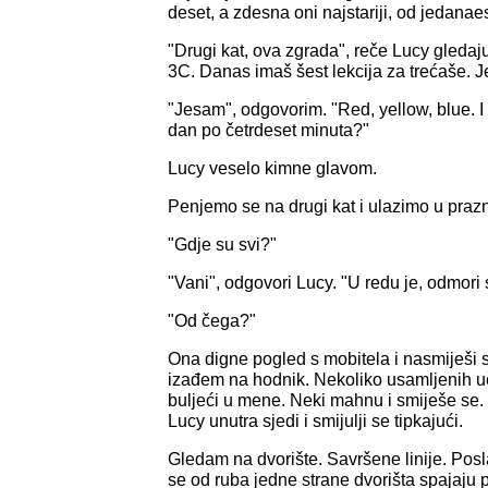
deset, a zdesna oni najstariji, od jedanaes
"Drugi kat, ova zgrada", reče Lucy gledaj
3C. Danas imaš šest lekcija za trećaše. J
"Jesam", odgovorim. "Red, yellow, blue. I
dan po četrdeset minuta?"
Lucy veselo kimne glavom.
Penjemo se na drugi kat i ulazimo u praz
"Gdje su svi?"
"Vani", odgovori Lucy. "U redu je, odmori 
"Od čega?"
Ona digne pogled s mobitela i nasmiješi s
izađem na hodnik. Nekoliko usamljenih 
buljeći u mene. Neki mahnu i smiješe se.
Lucy unutra sjedi i smijulji se tipkajući.
Gledam na dvorište. Savršene linije. Posl
se od ruba jedne strane dvorišta spajaju p