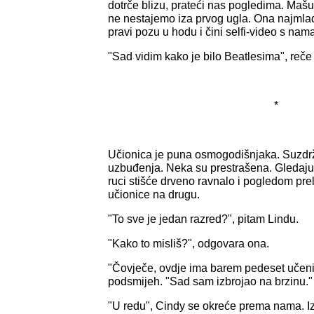
dotrče blizu, prateći nas pogledima. Mašu
ne nestajemo iza prvog ugla. Ona najml
pravi pozu u hodu i čini selfi-video s nam
"Sad vidim kako je bilo Beatlesima", reče
*
Učionica je puna osmogodišnjaka. Suzdrž
uzbuđenja. Neka su prestrašena. Gledaju 
ruci stišće drveno ravnalo i pogledom prel
učionice na drugu.
"To sve je jedan razred?", pitam Lindu.
"Kako to misliš?", odgovara ona.
"Čovječe, ovdje ima barem pedeset učeni
podsmijeh. "Sad sam izbrojao na brzinu."
"U redu", Cindy se okreće prema nama. Iz 