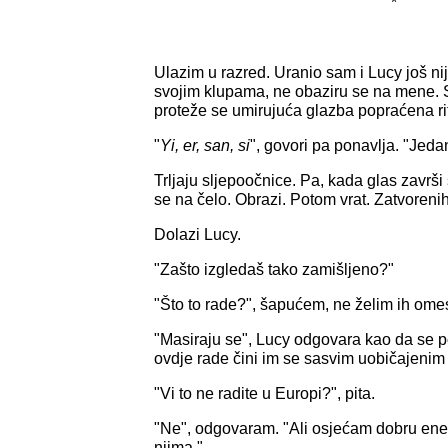
*
Ulazim u razred. Uranio sam i Lucy još ni
svojim klupama, ne obaziru se na mene. 
proteže se umirujuća glazba popraćena r
"
Yi, er, san, si
", govori pa ponavlja. "Jedan, 
Trljaju sljepoočnice. Pa, kada glas završi
se na čelo. Obrazi. Potom vrat. Zatvorenih
Dolazi Lucy.
"Zašto izgledaš tako zamišljeno?"
"Što to rade?", šapućem, ne želim ih omes
"Masiraju se", Lucy odgovara kao da se 
ovdje rade čini im se sasvim uobičajeni
"Vi to ne radite u Europi?", pita.
"Ne", odgovaram. "Ali osjećam dobru en
njima."