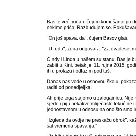
*
Bas je već budan, čujem komešanje po 
nekime priča. Razbuđujem se. Pokušavam
"On još spava, da", čujem Basov glas.
"U redu", žena odgovara. "Za dvadeset m
Cindy i Linda u našem su stanu. Bas je b
zabiti u Kini, petak je, 11. rujna 2015. g
ih u prolazu i odlazim pod tuš.
Danas nas vode u osnovnu školu, pokaza
raditi od ponedjeljka.
Ali prije toga stajemo u zalogajnicu. Nije r
sjede i piju nekakve mliječaste tekućine il
jednostavnom u odnosu na ono što smo im
"Izgleda da ovdje ne preskaču obrok", ka
sat vremena spavanja."