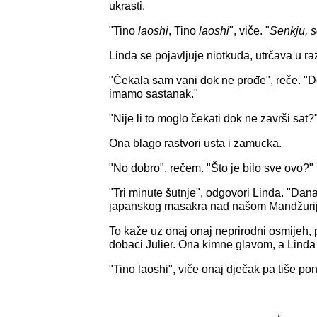
ukrasti.
"Tino
laoshi
, Tino
laoshi
", viče. "
Senkju, s
Linda se pojavljuje niotkuda, utrčava u raz
"Čekala sam vani dok ne prođe", reče. "Do
imamo sastanak."
"Nije li to moglo čekati dok ne završi sat?
Ona blago rastvori usta i zamucka.
"No dobro", rečem. "Što je bilo sve ovo?"
"Tri minute šutnje", odgovori Linda. "Danas
japanskog masakra nad našom Mandžuri
To kaže uz onaj onaj neprirodni osmijeh, p
dobaci Julier. Ona kimne glavom, a Linda i
"Tino laoshi", viče onaj dječak pa tiše po