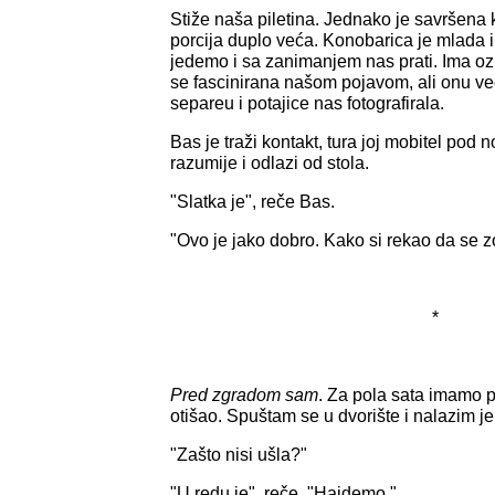
Stiže naša piletina. Jednako je savršena k
porcija duplo veća. Konobarica je mlada i
jedemo i sa zanimanjem nas prati. Ima ozbi
se fascinirana našom pojavom, ali onu več
separeu i potajice nas fotografirala.
Bas je traži kontakt, tura joj mobitel pod 
razumije i odlazi od stola.
"Slatka je", reče Bas.
"Ovo je jako dobro. Kako si rekao da se 
*
Pred zgradom sam
. Za pola sata imamo p
otišao. Spuštam se u dvorište i nalazim je
"Zašto nisi ušla?"
"U redu je", reče. "Hajdemo."