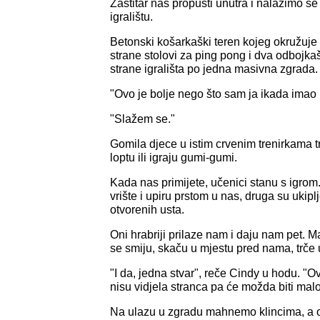
Zaštitar nas propusti unutra i nalazimo 
igralištu.
Betonski košarkaški teren kojeg okružuje 
strane stolovi za ping pong i dva odbojka
strane igrališta po jedna masivna zgrada.
"Ovo je bolje nego što sam ja ikada imao u
"Slažem se."
Gomila djece u istim crvenim trenirkama tr
loptu ili igraju gumi-gumi.
Kada nas primijete, učenici stanu s igro
vrište i upiru prstom u nas, druga su ukip
otvorenih usta.
Oni hrabriji prilaze nam i daju nam pet. M
se smiju, skaču u mjestu pred nama, trče 
"I da, jedna stvar", reče Cindy u hodu. "O
nisu vidjela stranca pa će možda biti ma
Na ulazu u zgradu mahnemo klincima, a on