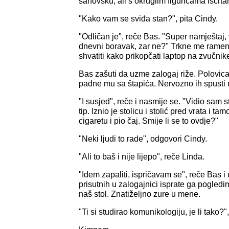
šahovsku, ali s okruglim figuricama iscr
"Kako vam se sviđa stan?", pita Cindy.
"Odličan je", reče Bas. "Super namještaj
dnevni boravak, zar ne?" Trkne me ram
shvatiti kako prikopčati laptop na zvučnike 
Bas zašuti da uzme zalogaj riže. Polovic
padne mu sa štapića. Nervozno ih spusti n
"I susjed", reče i nasmije se. "Vidio sam 
tip. Iznio je stolicu i stolić pred vrata i 
cigaretu i pio čaj. Smije li se to ovdje?"
"Neki ljudi to rade", odgovori Cindy.
"Ali to baš i nije lijepo", reče Linda.
"Idem zapaliti, ispričavam se", reče Bas i
prisutnih u zalogajnici isprate ga pogled
naš stol. Znatiželjno zure u mene.
"Ti si studirao komunikologiju, je li tako?"