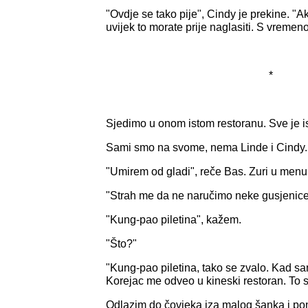
"Ovdje se tako pije", Cindy je prekine. "Ak
uvijek to morate prije naglasiti. S vremen
*
Sjedimo u onom istom restoranu. Sve je 
Sami smo na svome, nema Linde i Cindy.
"Umirem od gladi", reče Bas. Zuri u menu 
"Strah me da ne naručimo neke gusjenice il
"Kung-pao piletina", kažem.
"Što?"
"Kung-pao piletina, tako se zvalo. Kad sam
Korejac me odveo u kineski restoran. To s
Odlazim do čovjeka iza malog šanka i p