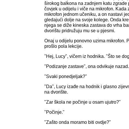
širokog balkona na zadnjem katu zgrade p
čovjek u odijelu i viče na mikrofon. Kada 
mikrofon jednom učeniku, a on nastavi jed
gledajući dolje na svoje kolege. Onda kre
njega se diže kineska zastava do vrha bar
dvorištu pridružuju mu se u pjesmi.
Onaj u odijelu ponovno uzima mikrofon. 
prošlo pola lekcije.
"Hej, Lucy", vičem iz hodnika. "Što se d
"Podizanje zastave", ona odvikuje nazad.
"Svaki ponedjeljak?"
"Da", Lucy izađe na hodnik i glasno zijev
na dvorište.
"Zar škola ne počinje u osam ujutro?"
"Počinje."
"Zašto onda moramo biti ovdje?"