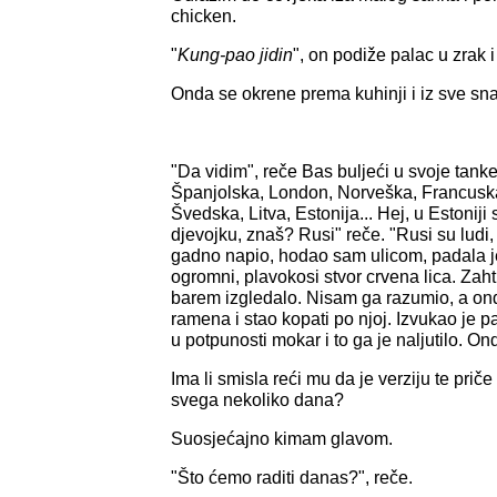
chicken.
"
Kung-pao jidin
", on podiže palac u zrak i
Onda se okrene prema kuhinji i iz sve s
"Da vidim", reče Bas buljeći u svoje tanke
Španjolska, London, Norveška, Francusk
Švedska, Litva, Estonija... Hej, u Estonij
djevojku, znaš? Rusi" reče. "Rusi su lud
gadno napio, hodao sam ulicom, padala je 
ogromni, plavokosi stvor crvena lica. Zaht
barem izgledalo. Nisam ga razumio, a ond
ramena i stao kopati po njoj. Izvukao je pa
u potpunosti mokar i to ga je naljutilo. O
Ima li smisla reći mu da je verziju te priče
svega nekoliko dana?
Suosjećajno kimam glavom.
"Što ćemo raditi danas?", reče.