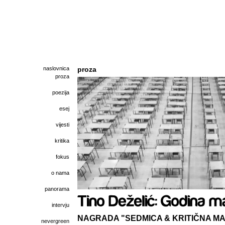
naslovnica
proza
proza
poezija
esej
vijesti
kritika
fokus
o nama
panorama
intervju
NAGRADA "SEDMICA & KRITIČNA MASA
nevergreen