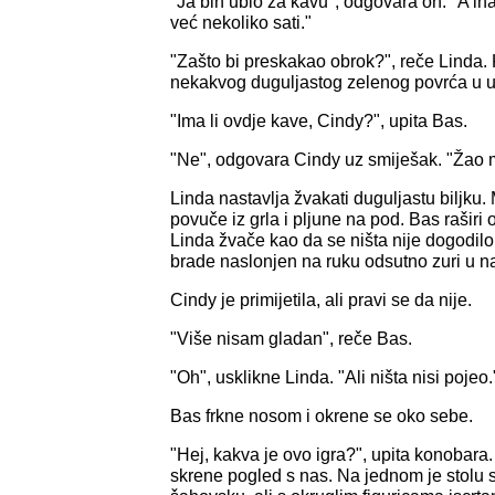
"Ja bih ubio za kavu", odgovara on. "A in
već nekoliko sati."
"Zašto bi preskakao obrok?", reče Linda.
nekakvog duguljastog zelenog povrća u ust
"Ima li ovdje kave, Cindy?", upita Bas.
"Ne", odgovara Cindy uz smiješak. "Žao m
Linda nastavlja žvakati duguljastu biljku.
povuče iz grla i pljune na pod. Bas raširi
Linda žvače kao da se ništa nije dogodilo
brade naslonjen na ruku odsutno zuri u n
Cindy je primijetila, ali pravi se da nije.
"Više nisam gladan", reče Bas.
"Oh", usklikne Linda. "Ali ništa nisi pojeo.
Bas frkne nosom i okrene se oko sebe.
"Hej, kakva je ovo igra?", upita konobara
skrene pogled s nas. Na jednom je stolu s