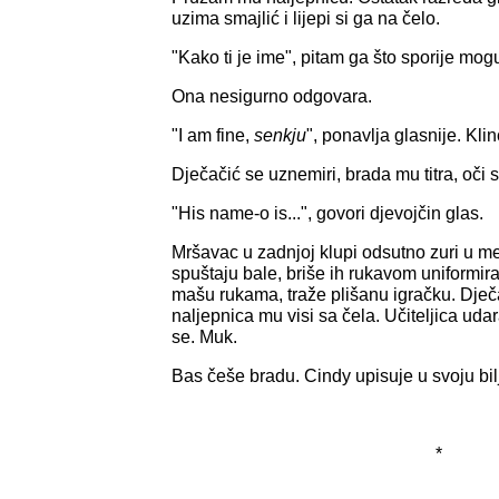
uzima smajlić i lijepi si ga na čelo.
"Kako ti je ime", pitam ga što sporije mog
Ona nesigurno odgovara.
"I am fine,
senkju
", ponavlja glasnije. Kl
Dječačić se uznemiri, brada mu titra, oči
"His name-o is...", govori djevojčin glas.
Mršavac u zadnjoj klupi odsutno zuri u m
spuštaju bale, briše ih rukavom uniformiran
mašu rukama, traže plišanu igračku. Dječ
naljepnica mu visi sa čela. Učiteljica udar
se. Muk.
Bas češe bradu. Cindy upisuje u svoju bil
*