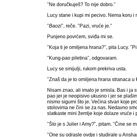
"Ne doručkuješ? To nije dobro."
Lucy stane i kupi mi pecivo. Nema koru i 
"
Baozi
", reče. "Pazi, vruće je."
Punjeno povrćem, sviđa mi se.
"Koja ti je omiljena hrana?", pita Lucy. 
"Kung-pao piletina", odgovaram.
Lucy se smijulji, rukom prekriva usta.
"Znaš da je to omiljena hrana stranaca u 
Nisam znao, ali imalo je smisla. Bas i ja
pao jer je neopisivo ukusno i jer se plaši
nismo sigurni što je. Većina stvari koje 
stolovima ne čini se za nas. Nedavno smo
slatkaste mini žemlje koje dolaze vruće i 
"Što je s Julier i Amy?", pitam. "Čine se m
"One su odrasle ovdje i studirale u Anshan