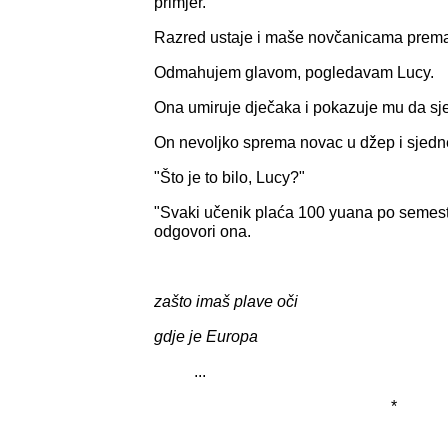
primjer.
Razred ustaje i maše novčanicama prem
Odmahujem glavom, pogledavam Lucy.
Ona umiruje dječaka i pokazuje mu da sj
On nevoljko sprema novac u džep i sjedn
"Što je to bilo, Lucy?"
"Svaki učenik plaća 100 yuana po semest
odgovori ona.
zašto imaš plave oči
gdje je Europa
...
*