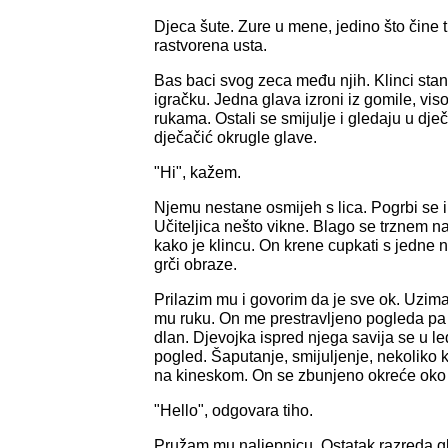
Djeca šute. Zure u mene, jedino što čine 
rastvorena usta.
Bas baci svog zeca među njih. Klinci stanu 
igračku. Jedna glava izroni iz gomile, vis
rukama. Ostali se smijulje i gledaju u dje
dječačić okrugle glave.
"Hi", kažem.
Njemu nestane osmijeh s lica. Pogrbi se 
Učiteljica nešto vikne. Blago se trznem na
kako je klincu. On krene cupkati s jedne 
grči obraze.
Prilazim mu i govorim da je sve ok. Uzim
mu ruku. On me prestravljeno pogleda pa
dlan. Djevojka ispred njega savija se u leđ
pogled. Šaputanje, smijuljenje, nekoliko 
na kineskom. On se zbunjeno okreće oko 
"Hello", odgovara tiho.
Pružam mu naljepnicu. Ostatak razreda g