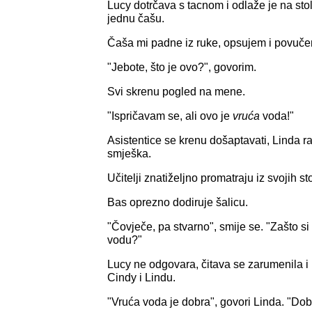
Lucy dotrčava s tacnom i odlaže je na stol
jednu čašu.
Čaša mi padne iz ruke, opsujem i povuče
"Jebote, što je ovo?", govorim.
Svi skrenu pogled na mene.
"Ispričavam se, ali ovo je
vruća
voda!"
Asistentice se krenu došaptavati, Linda r
smješka.
Učitelji znatiželjno promatraju iz svojih sto
Bas oprezno dodiruje šalicu.
"Čovječe, pa stvarno", smije se. "Zašto s
vodu?"
Lucy ne odgovara, čitava se zarumenila 
Cindy i Lindu.
"Vruća voda je dobra", govori Linda. "Dobr