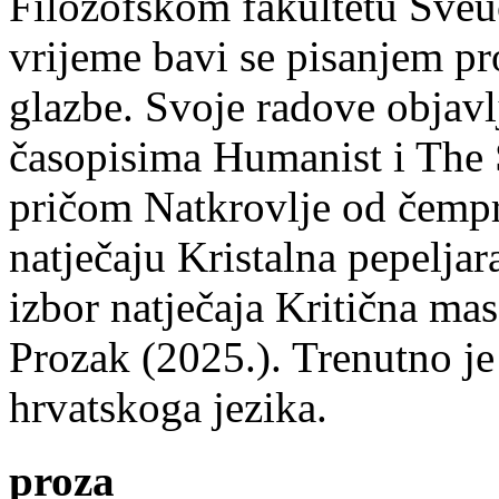
Filozofskom fakultetu Sveuč
vrijeme bavi se pisanjem pr
glazbe. Svoje radove objavl
časopisima Humanist i The 
pričom Natkrovlje od čempr
natječaju Kristalna pepeljar
izbor natječaja Kritična mas
Prozak (2025.). Trenutno je
hrvatskoga jezika.
proza