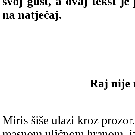
svoj gušt, a ovaj tekst je
na natječaj.
Raj nije
Miris šiše ulazi kroz prozo
masnom uličnom hranom, iz