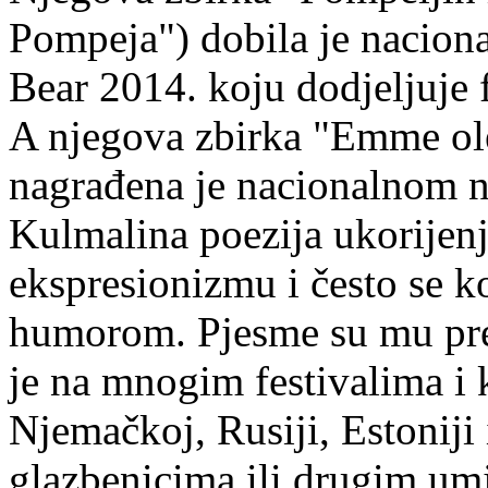
Pompeja") dobila je nacion
Bear 2014. koju dodjeljuje f
A njegova zbirka "Emme ol
nagrađena je nacionalnom 
Kulmalina poezija ukorijenj
ekspresionizmu i često se k
humorom. Pjesme su mu pre
je na mnogim festivalima i 
Njemačkoj, Rusiji, Estoniji
glazbenicima ili drugim umj