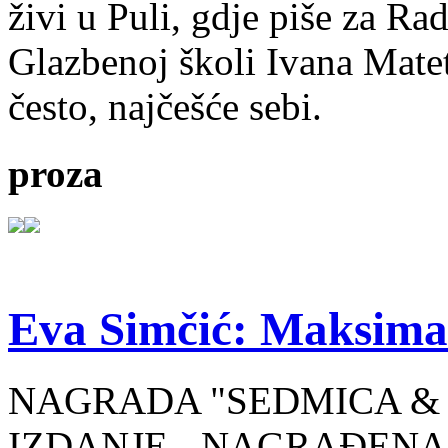
živi u Puli, gdje piše za Ra
Glazbenoj školi Ivana Mate
često, najčešće sebi.
proza
Eva Simčić: Maksima
NAGRADA "SEDMICA & 
IZDANJE - NAGRAĐENA