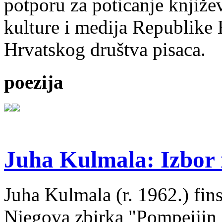
potporu za poticanje knjiže
kulture i medija Republike 
Hrvatskog društva pisaca.
poezija
Juha Kulmala: Izbor i
Juha Kulmala (r. 1962.) fins
Njegova zbirka "Pompeijin i