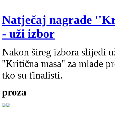
Natječaj nagrade ''Kr
- uži izbor
Nakon šireg izbora slijedi 
''Kritična masa'' za mlade pr
tko su finalisti.
proza