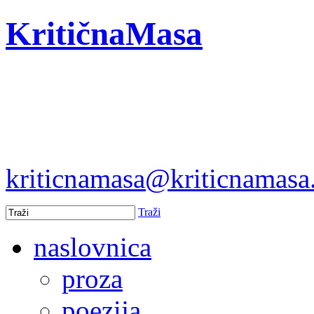
KritičnaMasa
kriticnamasa@kriticnamas
Traži
naslovnica
proza
poezija