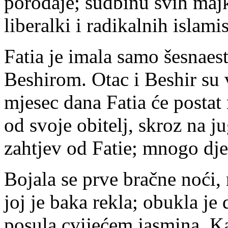
porođaje; sudbinu svih majk
liberalki i radikalnih islamis
Fatia je imala samo šesnaes
Beshirom. Otac i Beshir su 
mjesec dana Fatia će postat 
od svoje obitelj, skroz na j
zahtjev od Fatie; mnogo dje
Bojala se prve bračne noći,
joj je baka rekla; obukla je 
posula cvijećem jasmina. Ka