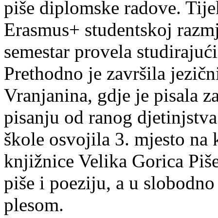
piše diplomske radove. Tije
Erasmus+ studentskoj razmj
semestar provela studirajuć
Prethodno je završila jezič
Vranjanina, gdje je pisala z
pisanju od ranog djetinjstva
škole osvojila 3. mjesto na
knjižnice Velika Gorica Piš
piše i poeziju, a u slobodno
plesom.