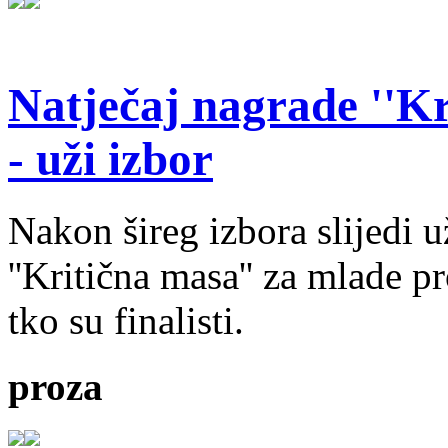
Natječaj nagrade ''Kr
- uži izbor
Nakon šireg izbora slijedi 
''Kritična masa'' za mlade pr
tko su finalisti.
proza