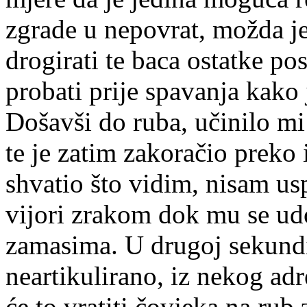
zgrade u nepovrat, možda je
drogirati te baca ostatke pos
probati prije spavanja kako j
Došavši do ruba, učinilo m
te je zatim zakoračio preko
shvatio što vidim, nisam usp
vijori zrakom dok mu se ud
zamasima. U drugoj sekundi
neartikulirano, iz nekog ad
će to vratiti čovjeka na rub