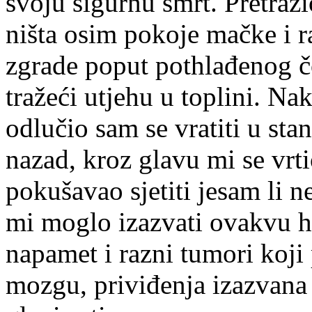
svoju sigurnu smrt. Pretraž
ništa osim pokoje mačke i r
zgrade poput pothlađenog č
tražeći utjehu u toplini. N
odlučio sam se vratiti u st
nazad, kroz glavu mi se vrti
pokušavao sjetiti jesam li n
mi moglo izazvati ovakvu ha
napamet i razni tumori koji
mozgu, priviđenja izazvana