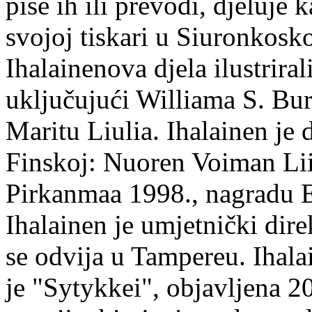
piše ih ili prevodi, djeluje 
svojoj tiskari u Siuronkosk
Ihalainenova djela ilustriral
uključujući Williama S. Bur
Maritu Liulia. Ihalainen je
Finskoj: Nuoren Voiman Lii
Pirkanmaa 1998., nagradu 
Ihalainen je umjetnički dire
se odvija u Tampereu. Ihala
je "Sytykkei", objavljena 2