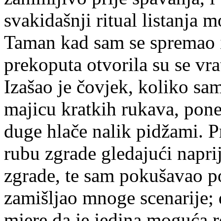
svakidašnji ritual listanja m
Taman kad sam se spremao iz
prekoputa otvorila su se vra
Izašao je čovjek, koliko sa
majicu kratkih rukava, pone
duge hlače nalik pidžami. 
rubu zgrade gledajući naprij
zgrade, te sam pokušavao po
zamišljao mnoge scenarije; 
mjere da je jedina moguća re