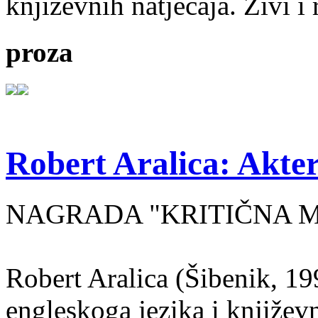
književnih natječaja. Živi i
proza
Robert Aralica: Akter
NAGRADA "KRITIČNA MASA
Robert Aralica (Šibenik, 199
engleskoga jezika i književ