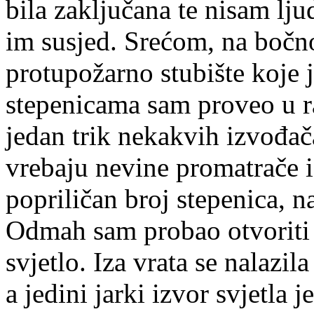
bila zaključana te nisam lju
im susjed. Srećom, na bočno
protupožarno stubište koje j
stepenicama sam proveo u r
jedan trik nekakvih izvođa
vrebaju nevine promatrače i
popriličan broj stepenica, 
Odmah sam probao otvoriti 
svjetlo. Iza vrata se nalazi
a jedini jarki izvor svjetla 