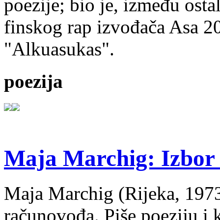
poezije; bio je, između ost
finskog rap izvođača Asa 20
"Alkuasukas".
poezija
Maja Marchig: Izbor 
Maja Marchig (Rijeka, 1973.
računovođa. Piše poeziju i k