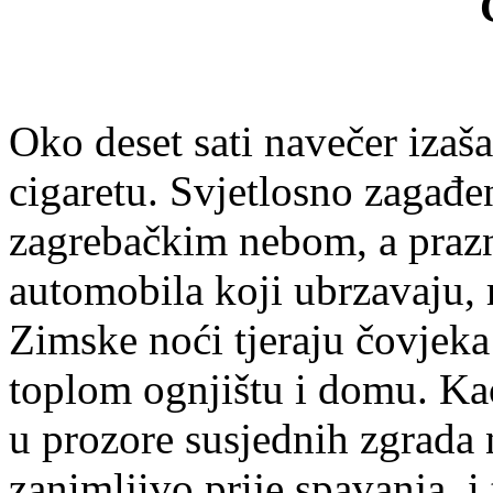
Oko deset sati navečer izaš
cigaretu. Svjetlosno zagađe
zagrebačkim nebom, a praz
automobila koji ubrzavaju, 
Zimske noći tjeraju čovjeka 
toplom ognjištu i domu. Kao
u prozore susjednih zgrada 
zanimljivo prije spavanja, 