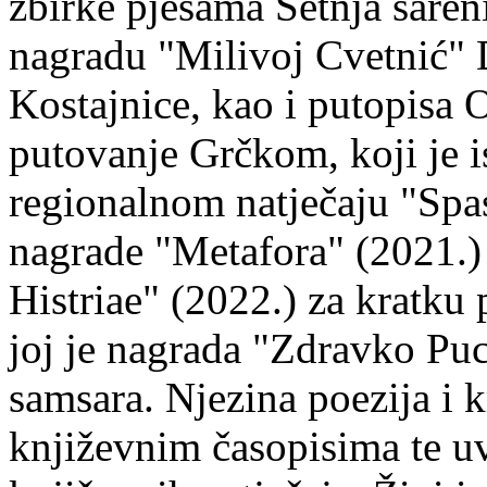
zbirke pjesama Šetnja šaren
nagradu "Milivoj Cvetnić" D
Kostajnice, kao i putopisa 
putovanje Grčkom, koji je i
regionalnom natječaju "Spa
nagrade "Metafora" (2021.)
Histriae" (2022.) za kratku
joj je nagrada "Zdravko Puc
samsara. Njezina poezija i k
književnim časopisima te uv