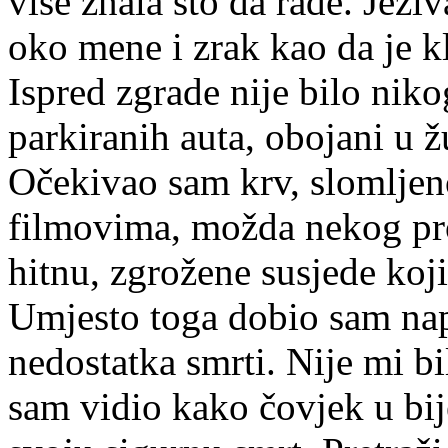
više znala što da rade. Jeziv
oko mene i zrak kao da je 
Ispred zgrade nije bilo nik
parkiranih auta, obojani u ž
Očekivao sam krv, slomljeno
filmovima, možda nekog pro
hitnu, zgrožene susjede koji
Umjesto toga dobio sam nap
nedostatka smrti. Nije mi b
sam vidio kako čovjek u bij