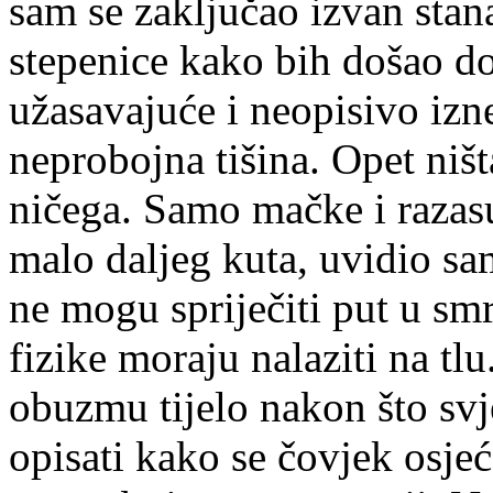
sam se zaključao izvan sta
stepenice kako bih došao d
užasavajuće i neopisivo izn
neprobojna tišina. Opet ništa
ničega. Samo mačke i razas
malo daljeg kuta, uvidio sa
ne mogu spriječiti put u sm
fizike moraju nalaziti na tlu
obuzmu tijelo nakon što svj
opisati kako se čovjek osjeć