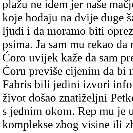
plažu ne idem jer naše mačj
koje hodaju na dvije duge š
ljudi i da moramo biti oprez
psima. Ja sam mu rekao da nis
Ćoro uvijek kaže da sam pr
Ćoru previše cijenim da bi m
Fabris bili jedini izvori inf
život došao znatiželjni Petk
s jednim okom. Rep mu je u
komplekse zbog visine ili 