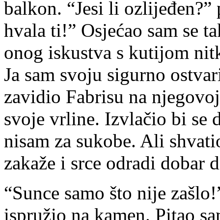
balkon. “Jesi li ozlijeđen?”
hvala ti!” Osjećao sam se 
onog iskustva s kutijom ni
Ja sam svoju sigurno ostvar
zavidio Fabrisu na njegovoj
svoje vrline. Izvlačio bi se
nisam za sukobe. Ali shvati
zakaže i srce odradi dobar d
“Sunce samo što nije zašlo!”
ispružio na kamen. Pitao sa