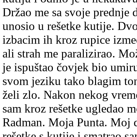
Držao me sa svoje prednje d
unosio u rešetke kutije. Dv
izbacim ih kroz rupice izmeđ
ali strah me paralizirao. Mož
je ispuštao čovjek bio umir
svom jeziku tako blagim to
želi zlo. Nakon nekog vremen
sam kroz rešetke ugledao moj
Radman. Moja Punta. Moj d
rešetke s kutije i smatrao s