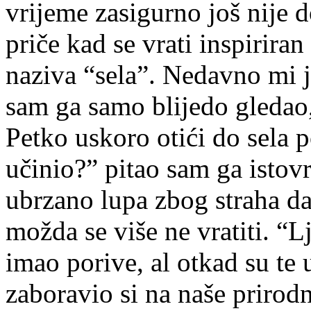
vrijeme zasigurno još nije d
priče kad se vrati inspirira
naziva “sela”. Nedavno mi j
sam ga samo blijedo gledao,
Petko uskoro otići do sela p
učinio?” pitao sam ga istov
ubrzano lupa zbog straha da
možda se više ne vratiti. “L
imao porive, al otkad su te u
zaboravio si na naše priro