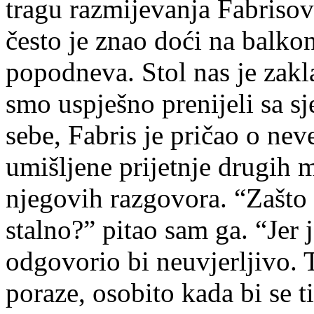
tragu razmijevanja Fabrisov
često je znao doći na balko
popodneva. Stol nas je zakla
smo uspješno prenijeli sa sj
sebe, Fabris je pričao o ne
umišljene prijetnje drugih m
njegovih razgovora. “Zašto n
stalno?” pitao sam ga. “Jer 
odgovorio bi neuvjerljivo. T
poraze, osobito kada bi se t