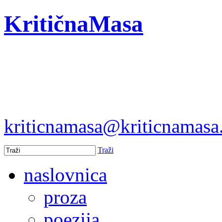
KritičnaMasa
kriticnamasa@kriticnamas
Traži
naslovnica
proza
poezija