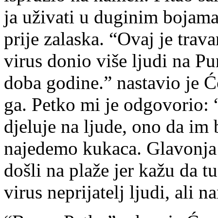
ja uživati u duginim bojama
prije zalaska. “Ovaj je trav
virus donio više ljudi na P
doba godine.” nastavio je Ć
ga. Petko mi je odgovorio: 
djeluje na ljude, ono da im
najedemo kukaca. Glavonja iz
došli na plaže jer kažu da t
virus neprijatelj ljudi, ali 