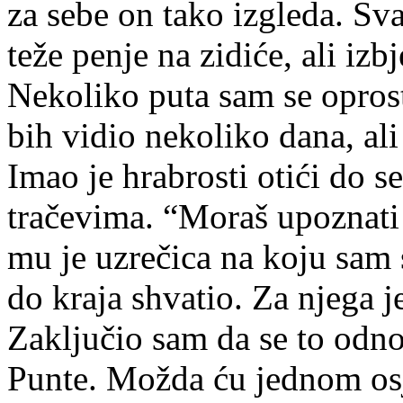
za sebe on tako izgleda. Sva
teže penje na zidiće, ali izb
Nekoliko puta sam se oprost
bih vidio nekoliko dana, ali
Imao je hrabrosti otići do se
tračevima. “Moraš upoznati 
mu je uzrečica na koju sam 
do kraja shvatio. Za njega j
Zaključio sam da se to odno
Punte. Možda ću jednom osje