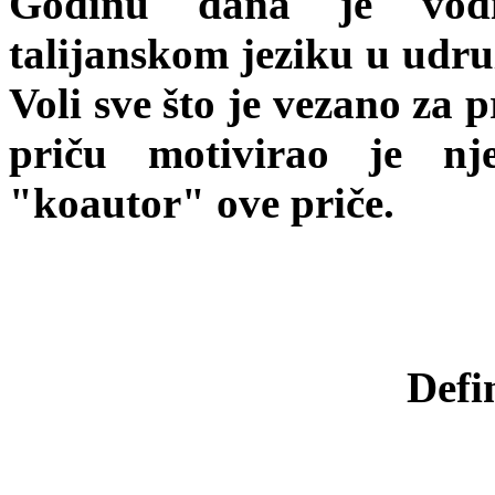
Godinu dana je vodi
talijanskom jeziku u udru
Voli sve što je vezano za 
priču motivirao je n
"koautor" ove priče.
Defin