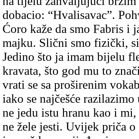
na tijelu zahvaljujući brzi
dobacio: “Hvalisavac”. Pohva
Ćoro kaže da smo Fabris i j
majku. Slični smo fizički, s
Jedino što ja imam bijelu fl
kravata, što god mu to znač
vrati se sa proširenim voka
iako se najčešće razilazimo 
ne jedu istu hranu kao i mi
ne žele jesti. Uvijek priča 