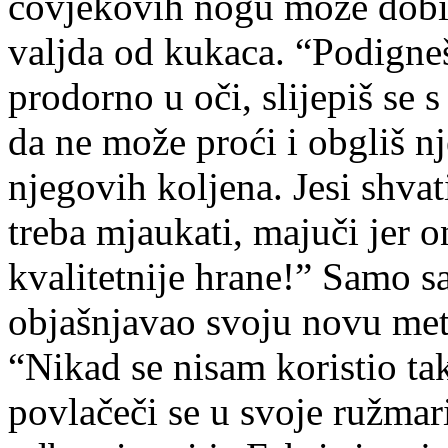
čovjekovih nogu može dobiti
valjda od kukaca. “Podigne
prodorno u oči, slijepiš se
da ne može proći i obgliš 
njegovih koljena. Jesi shvat
treba mjaukati, majuči jer o
kvalitetnije hrane!” Samo s
objašnjavao svoju novu met
“Nikad se nisam koristio t
povlačeči se u svoje ružmari