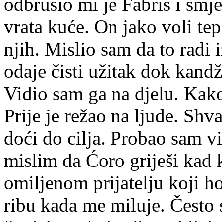
odbrusio mi je Fabris i smje
vrata kuće. On jako voli tepi
njih. Mislio sam da to radi i
odaje čisti užitak dok kand
Vidio sam ga na djelu. Kako
Prije je režao na ljude. Shv
doći do cilja. Probao sam vi
mislim da Ćoro griješi kad 
omiljenom prijatelju koji ho
ribu kada me miluje. Često