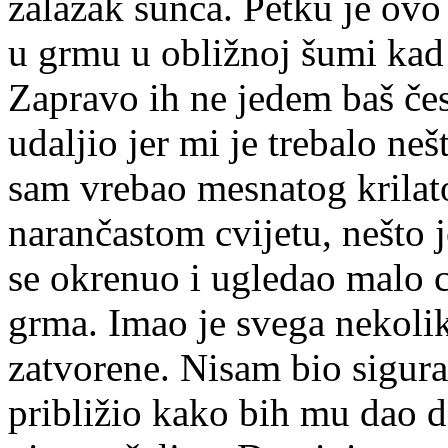
zalazak sunca. Petku je ovo
u grmu u obližnoj šumi kad 
Zapravo ih ne jedem baš čes
udaljio jer mi je trebalo ne
sam vrebao mesnatog krilat
narančastom cvijetu, nešto 
se okrenuo i ugledao malo 
grma. Imao je svega nekolik
zatvorene. Nisam bio sigura
približio kako bih mu dao d