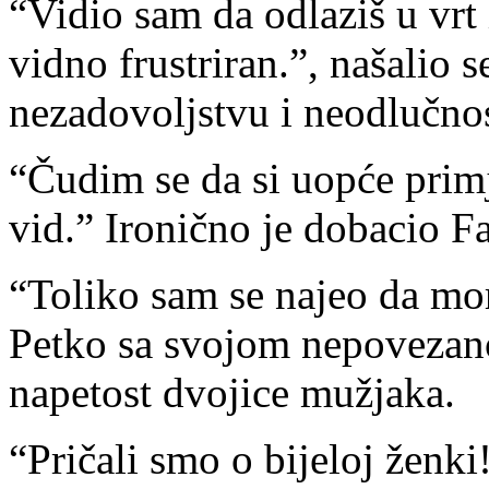
“Vidio sam da odlaziš u vrt
vidno frustriran.”, našalio
nezadovoljstvu i neodlučnos
“Čudim se da si uopće primj
vid.” Ironično je dobacio F
“Toliko sam se najeo da mor
Petko sa svojom nepovezan
napetost dvojice mužjaka.
“Pričali smo o bijeloj ženki