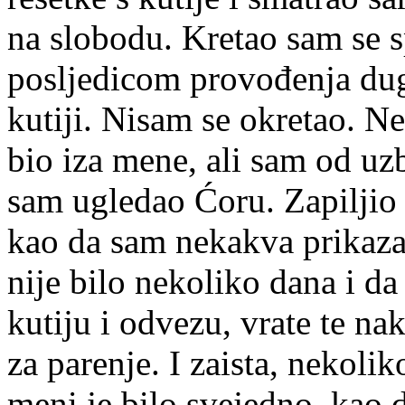
na slobodu. Kretao sam se 
posljedicom provođenja du
kutiji. Nisam se okretao. N
bio iza mene, ali sam od uz
sam ugledao Ćoru. Zapilji
kao da sam nekakva prikaza.
nije bilo nekoliko dana i da 
kutiju i odvezu, vrate te n
za parenje. I zaista, nekoli
meni je bilo svejedno, kao 