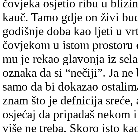
čovjeka osjetio ribu u blizi
kauč. Tamo gdje on živi bud
godišnje doba kao ljeti u v
čovjekom u istom prostoru 
mu je rekao glavonja iz sela
oznaka da si “nečiji”. Ja ne
samo da bi dokazao ostalim
znam što je defnicija sreće, 
osjećaj da pripadaš nekom il
više ne treba. Skoro isto ka