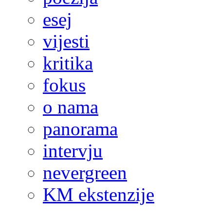
esej
vijesti
kritika
fokus
o nama
panorama
intervju
nevergreen
KM ekstenzije