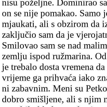
nisu poželjne. Dominirao s
on se nije pomakao. Samo je
mjaukati, ali s obzirom da i
zaključio sam da je vjerojat
Smilovao sam se nad malim
zemlju ispod ružmarina. Od
je trebalo dosta vremena da 
vrijeme ga prihvaća iako z
ni zabavnim. Meni su Petko
dobro smišljene, ali s njim