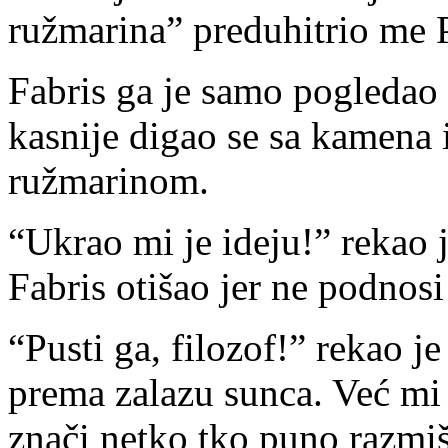
ružmarina” preduhitrio me 
Fabris ga je samo pogledao
kasnije digao se sa kamena 
ružmarinom.
“Ukrao mi je ideju!” rekao 
Fabris otišao jer ne podnos
“Pusti ga, filozof!” rekao j
prema zalazu sunca. Već mi 
znači netko tko puno razmišl