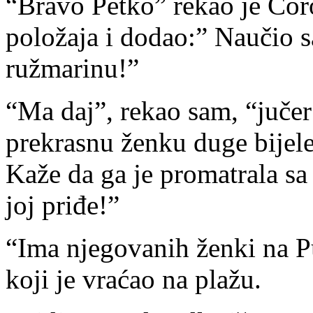
“Bravo Petko” rekao je Ćoro
položaja i dodao:” Naučio s
ružmarinu!”
“Ma daj”, rekao sam, “jučer
prekrasnu ženku duge bijel
Kaže da ga je promatrala sa
joj priđe!”
“Ima njegovanih ženki na P
koji je vraćao na plažu.