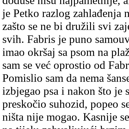
doduše nisu najpametnije, al
je Petko razlog zahlađenja 
zašto se ne bi družili svi z
svih. Fabris je puno samouv
imao okršaj sa psom na plaži
sam se već oprostio od Fabri
Pomislio sam da nema šanse 
izbjegao psa i nakon što j
preskočio suhozid, popeo s
ništa nije mogao. Kasnije s