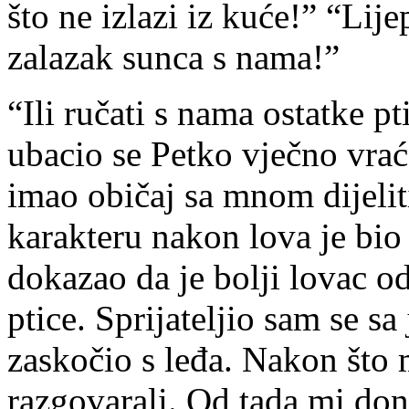
što ne izlazi iz kuće!” “Lij
zalazak sunca s nama!”
“Ili ručati s nama ostatke p
ubacio se Petko vječno vrać
imao običaj sa mnom dijelit
karakteru nakon lova je bio
dokazao da je bolji lovac o
ptice. Sprijateljio sam se s
zaskočio s leđa. Nakon što 
razgovarali. Od tada mi don