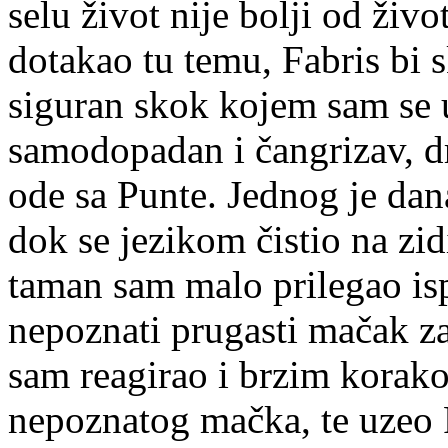
selu život nije bolji od ži
dotakao tu temu, Fabris bi 
siguran skok kojem sam se u
samodopadan i čangrizav, dr
ode sa Punte. Jednog je da
dok se jezikom čistio na zi
taman sam malo prilegao is
nepoznati prugasti mačak za
sam reagirao i brzim korak
nepoznatog mačka, te uzeo 