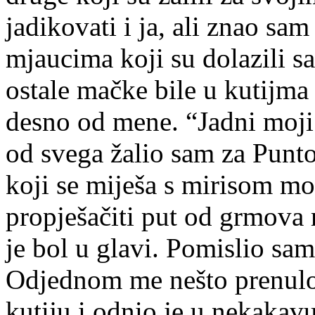
jadikovati i ja, ali znao sam
mjaucima koji su dolazili sa
ostale mačke bile u kutijma i
desno od mene. “Jadni moji 
od svega žalio sam za Punt
koji se miješa s mirisom mo
propješačiti put od grmova 
je bol u glavi. Pomislio sa
Odjednom me nešto prenulo 
kutiju i odnio je u nekakavu