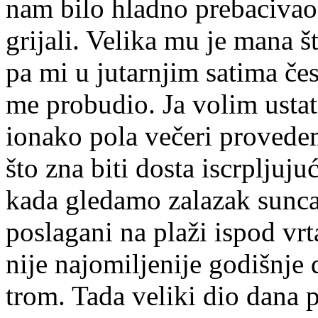
nam bilo hladno prebacivao
grijali. Velika mu je mana š
pa mi u jutarnjim satima čes
me probudio. Ja volim ustat
ionako pola večeri provedemo
što zna biti dosta iscrpljuju
kada gledamo zalazak sunca
poslagani na plaži ispod vrt
nije najomiljenije godišnje 
trom. Tada veliki dio dana