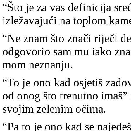
“Što je za vas definicija sre
izležavajući na toplom kam
“Ne znam što znači riječi def
odgovorio sam mu iako znam
mom neznanju.
“To je ono kad osjetiš zadov
od onog što trenutno imaš” 
svojim zelenim očima.
“Pa to je ono kad se najedeš