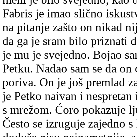
Fabris je imao slično iskust
na pitanje zašto on nikad n
da ga je sram bilo priznati d
je mu je svejedno. Bojao sa
Petku. Nadao sam se da on 
poriva. On je još premlad za
je Petko naivan i nespretan
s mrežom. Ćoro pokazuje lj
Često se izruguje zajedno 