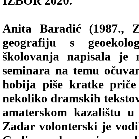
IZBOR 2020.
Anita Baradić (1987., Z
geografiju s geoekol
školovanja napisala je
seminara na temu očuvanja
hobija piše kratke priče
nekoliko dramskih tekstov
amaterskom kazalištu u
Zadar volonterski je vodi