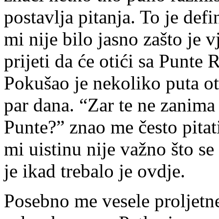
postavlja pitanja. To je def
mi nije bilo jasno zašto je 
prijeti da će otići sa Punte
Pokušao je nekoliko puta oti
par dana. “Zar te ne zanima 
Punte?” znao me često pitat
mi uistinu nije važno što se
je ikad trebalo je ovdje.
Posebno me vesele proljetn