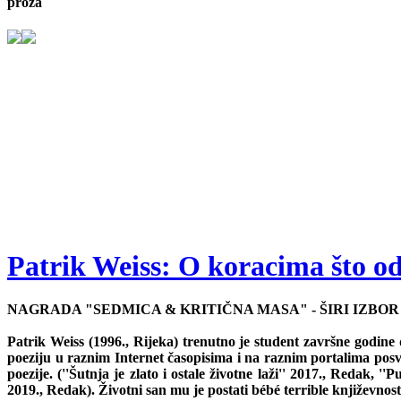
proza
Patrik Weiss: O koracima što od
NAGRADA "SEDMICA & KRITIČNA MASA" - ŠIRI IZBOR 
Patrik Weiss (1996., Rijeka) trenutno je student završne godine
poeziju u raznim Internet časopisima i na raznim portalima posveć
poezije. (''Šutnja je zlato i ostale životne laži'' 2017., Redak,
2019., Redak). Životni san mu je postati bébé terrible književnosti