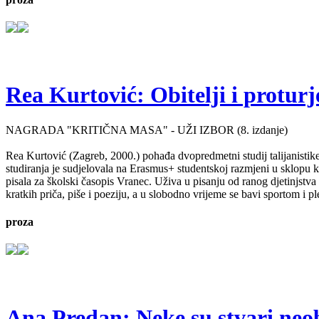
Rea Kurtović: Obitelji i proturj
NAGRADA "KRITIČNA MASA" - UŽI IZBOR (8. izdanje)
Rea Kurtović (Zagreb, 2000.) pohađa dvopredmetni studij talijanistike
studiranja je sudjelovala na Erasmus+ studentskoj razmjeni u sklopu ko
pisala za školski časopis Vranec. Uživa u pisanju od ranog djetinjstv
kratkih priča, piše i poeziju, a u slobodno vrijeme se bavi sportom i p
proza
Ana Predan: Neke su stvari neo