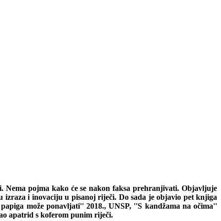
eci. Nema pojma kako će se nakon faksa prehranjivati. Objavljuje
izraza i inovaciju u pisanoj riječi. Do sada je objavio pet knjiga
 ''I papiga može ponavljati'' 2018., UNSP, ''S kandžama na očima''
 kao apatrid s koferom punim riječi.