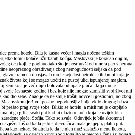
O
Dobra večer gospodine. - Maslovski nije odgovorio, nego naglo ušao i sjeo pored kamina na kraju slabašno osvjetljene prostorije koja je imala svrhu gostinjske sobe. Sjeo je za malu, drvenu stolicu sa lagano napuknutom trošnom nogom i stao trljati ruke blizu vatre. - Želite li nešto popiti gospodine? - nestrpljivo ga je upitala domaćica; stara debela žena, s prljavom pregačom oko pasa, masne kose i krupnih, smeđih, maljavih očiju. - Ništa zaista. - tiho odgovori Maslovski. Stara se domaćica okrene i žurnim korakom pođe prema kuhinji. Nedugo zatim; nakon što se ugrijao i malo smirio, Maslovski se uputi na prvi kat u svoju prohladnu sobu prepunu stjenica. Ušao je u sobu, bila je potpuno mračna. Magla je prekrila svaku mogućnost mjeseca da kroz prozorsko staklo osvijetli sobu, a stara domaćica je zasigurno zaboravila uliti petrolej u lampu koja se nalazila na trošnoj, pljesnivoj komodi. Svukao je svoje već dugo ne ulaštene, crne čizme i legao u uski krevet odjeven u onu istu robu koju je nosio cijeli dan. Gledao je u strop i osjećao kako ga stjenice grickaju po cijelom tijelu. Osjećao je kako ga krizu i preko robe. - Vraški jaka nemam je ta stjenica. - promrmljao je. Dugo nije mogao zaspati. Već odavno je otkucala ponoć sa starog, prašnjavog zidnog sata koji se nalazio iznad uzglavlja i konstanto prijetio Maslovskom nesigurno se njihajući na hrđavom čavlu na koji je bio obješen. Maslovski je i dalje nepomično ležao na leđima u onoj istoj pozi i sa onim istim ravnodušnim, suhim, plitkim pogledom u očima s kojim je prvotno legao. Bio je preplašen, izgubljen, žudio je za domom, no osjećao je sve veću nesigurnost kada bi se sjetio doma. Osjećao je da još uvijek zna što je to dom, što je toplina koju mu pruža Sofija u njihovoj maloj, skromnoj kući, ali srce je nekako sve više plivalo uzvodno, sve mu se više činilo da čovjek doma nema, niti imena, a ni anđela s kojim bi u malu vječnost zaplovio. Naglo je ustao, obukao čizme koje su bile naslonjene na dovratnik i izišao iz sobe. Dok se spuštao stepenicama u prizemlje zapali cigaretu, otrese šibicu i naprosto je baci u kut stepeništa. Zakašljao se. Osjećao je kako mu studen bije pluća, osjećao je neobjašnjiv nemir i slabost. Spustio se u mračno prizemlje. Vatra u kaminu bila je ugašena, no to nije tištilo niti iznenadilo Maslovskog jer je znao da su ljudi u ovom kraju veoma siromašni i da je zimi izuzetno teško skupiti drva, a još ih teže platiti. Povukao je dim cigarete i desnom rukom snažno dohvatio kvaku ulaznih vrata. Otvorio ih je žustro, stisnuo ramena i uvukao glavu u svoj kožni kaput, te zakoračio u maglu. Ispuhnuo je dim cigarete, a on se istog trenutka stopio s gustom zavjesom magle. Bilo je veoma hladno i čuo se jaki fijuk vjetra koji je dopirao iz svih smjerova. Maslovski nije znao kuda ide, niti je znao zašto je izišao na ovu ciču zimu u ovo doma noći. Osjećao je da ništa ne zna i da je sve apsolutno dopušteno i da ništa nije izvjesno. Brzim korakom krenuo je kroz maglu u njemu nep