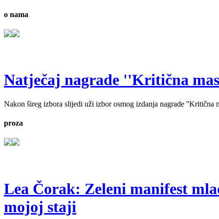
o nama
Natječaj nagrade ''Kritična masa'
Nakon šireg izbora slijedi uži izbor osmog izdanja nagrade ''Kritična ma
proza
Lea Čorak: Zeleni manifest mlado
mojoj staji