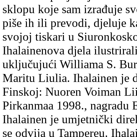
sklopu koje sam izrađuje sv
piše ih ili prevodi, djeluje 
svojoj tiskari u Siuronkosk
Ihalainenova djela ilustriral
uključujući Williama S. Bur
Maritu Liulia. Ihalainen je
Finskoj: Nuoren Voiman Lii
Pirkanmaa 1998., nagradu 
Ihalainen je umjetnički dire
se odvija u Tampereu. Ihala