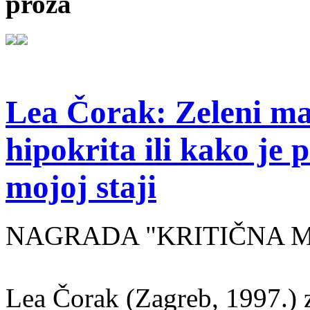
proza
Lea Čorak: Zeleni man
hipokrita ili kako je 
mojoj staji
NAGRADA "KRITIČNA MASA
Lea Čorak (Zagreb, 1997.) z