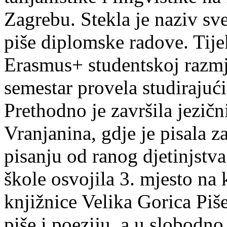
Zagrebu. Stekla je naziv sv
piše diplomske radove. Tije
Erasmus+ studentskoj razmj
semestar provela studirajuć
Prethodno je završila jezič
Vranjanina, gdje je pisala z
pisanju od ranog djetinjstva
škole osvojila 3. mjesto na
knjižnice Velika Gorica Piš
piše i poeziju, a u slobodno