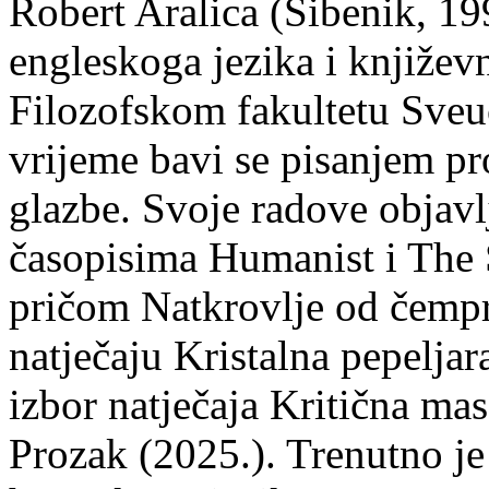
Robert Aralica (Šibenik, 199
engleskoga jezika i književ
Filozofskom fakultetu Sveuč
vrijeme bavi se pisanjem pr
glazbe. Svoje radove objavl
časopisima Humanist i The 
pričom Natkrovlje od čempr
natječaju Kristalna pepeljar
izbor natječaja Kritična mas
Prozak (2025.). Trenutno je