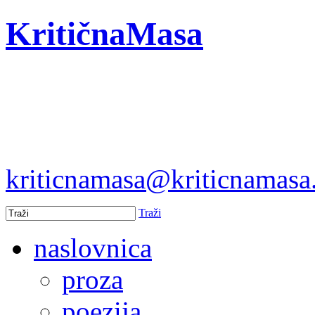
KritičnaMasa
kriticnamasa@kriticnamas
Traži
naslovnica
proza
poezija