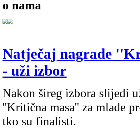
o nama
Natječaj nagrade ''Kr
- uži izbor
Nakon šireg izbora slijedi 
''Kritična masa'' za mlade pr
tko su finalisti.