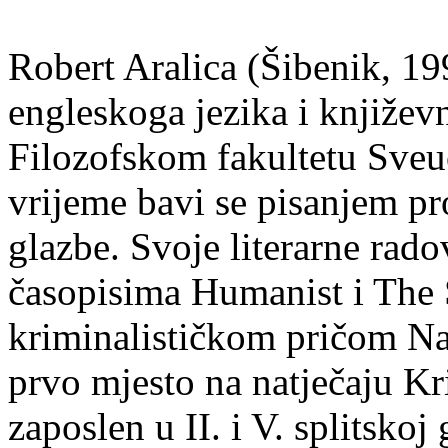
Robert Aralica (Šibenik, 199
engleskoga jezika i književ
Filozofskom fakultetu Sveuč
vrijeme bavi se pisanjem pr
glazbe. Svoje literarne rado
časopisima Humanist i The 
kriminalističkom pričom Na
prvo mjesto na natječaju Kri
zaposlen u II. i V. splitsko