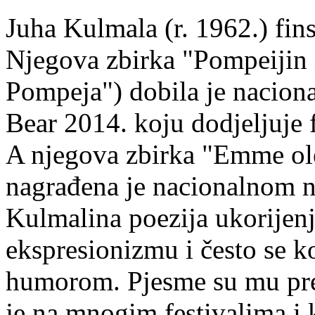
Juha Kulmala (r. 1962.) fins
Njegova zbirka "Pompeijin i
Pompeja") dobila je nacion
Bear 2014. koju dodjeljuje f
A njegova zbirka "Emme ol
nagrađena je nacionalnom 
Kulmalina poezija ukorijenj
ekspresionizmu i često se k
humorom. Pjesme su mu pre
je na mnogim festivalima i 