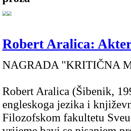
Robert Aralica: Akter
NAGRADA "KRITIČNA MASA
Robert Aralica (Šibenik, 199
engleskoga jezika i književ
Filozofskom fakultetu Sveuč
vrijeme bavi se pisanjem pr