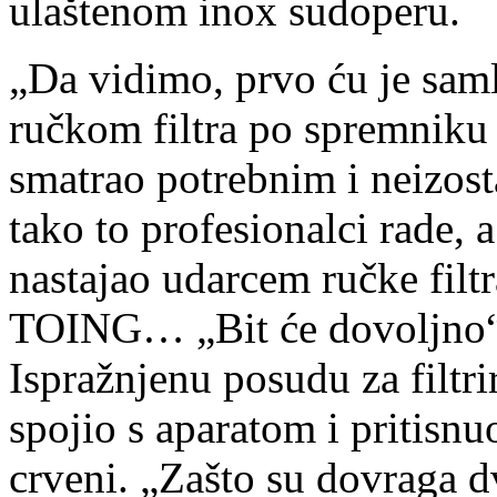
ulaštenom inox sudoperu.
„Da vidimo, prvo ću je saml
ručkom filtra po spremniku z
smatrao potrebnim i neizost
tako to profesionalci rade, 
nastajao udarcem ručke fil
TOING… „Bit će dovoljno“ 
Ispražnjenu posudu za filtri
spojio s aparatom i pritisn
crveni. „Zašto su dovraga 