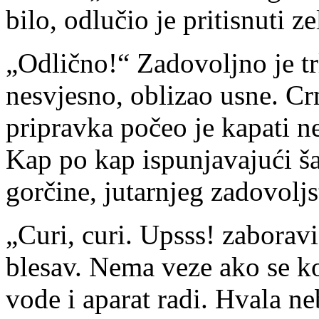
bilo, odlučio je pritisnuti ze
„Odlično!“ Zadovoljno je trl
nesvjesno, oblizao usne. Cr
pripravka počeo je kapati 
Kap po kap ispunjavajući š
gorčine, jutarnjeg zadovoljs
„Curi, curi. Upsss! zaborav
blesav. Nema veze ako se ko
vode i aparat radi. Hvala n