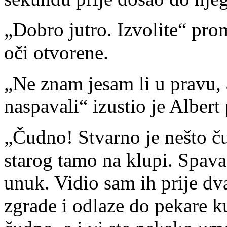
„Dobro jutro. Izvolite“ pro
oči otvorene.
„Ne znam jesam li u pravu, a
naspavali“ izustio je Albert 
„Čudno! Stvarno je nešto č
starog tamo na klupi. Spava
unuk. Vidio sam ih prije dv
zgrade i odlaze do pekare k