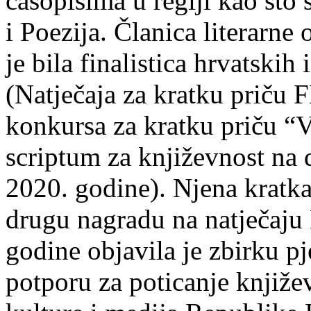
časopisima u regiji kao što
i Poezija. Članica literarn
je bila finalistica hrvatskih
(Natječaja za kratku prič
konkursa za kratku priču “
scriptum za književnost na
2020. godine). Njena kratka 
drugu nagradu na natječ
godine objavila je zbirku p
potporu za poticanje knjiže