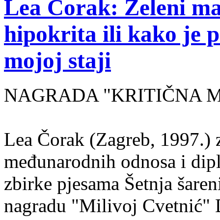
Lea Čorak: Zeleni man
hipokrita ili kako je 
mojoj staji
NAGRADA "KRITIČNA MASA
Lea Čorak (Zagreb, 1997.) z
međunarodnih odnosa i dipl
zbirke pjesama Šetnja šaren
nagradu "Milivoj Cvetnić" D