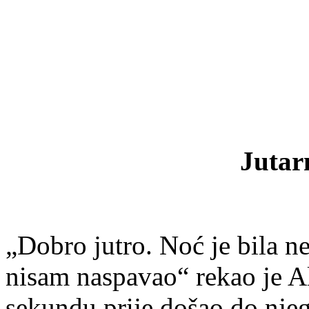
Jutar
„Dobro jutro. Noć je bila n
nisam naspavao“ rekao je A
sekundu prije došao do njeg