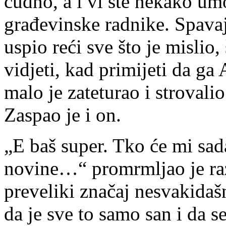
čudno, a i vi ste nekako um
građevinske radnike. Spavaj
uspio reći sve što je mislio,
vidjeti, kad primijeti da ga
malo je zateturao i strovali
Zaspao je i on.
„E baš super. Tko će mi sad
novine…“ promrmljao je raz
preveliki značaj nesvakida
da je sve to samo san i da s