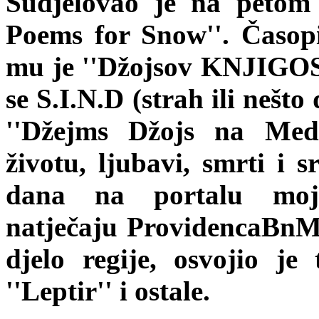
Sudjelovao je na petom
Poems for Snow''. Časopi
mu je ''Džojsov KNJIGOS
se S.I.N.D (strah ili nešto
''Džejms Džojs na Medi
životu, ljubavi, smrti i s
dana na portalu mojz
natječaju ProvidencaBnM,
djelo regije, osvojio je
''Leptir'' i ostale.