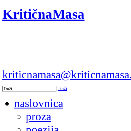
KritičnaMasa
kriticnamasa@kriticnamas
Traži
naslovnica
proza
poezija