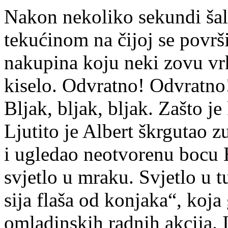
Nakon nekoliko sekundi šali
tekućinom na čijoj se površ
nakupina koju neki zovu vr
kiselo. Odvratno! Odvratno!
Bljak, bljak, bljak. Zašto j
Ljutito je Albert škrgutao
i ugledao neotvorenu bocu H
svjetlo u mraku. Svjetlo u 
sija flaša od konjaka“, koj
omladinskih radnih akcija. I