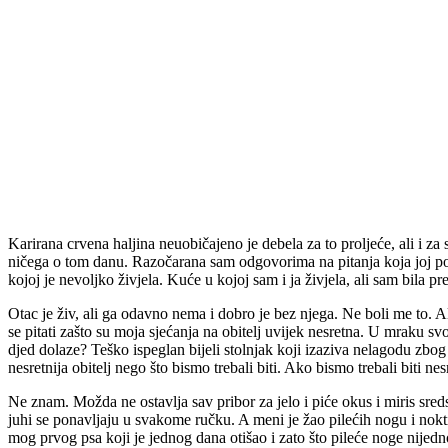
Karirana crvena haljina neuobičajeno je debela za to proljeće, ali i za 
ničega o tom danu. Razočarana sam odgovorima na pitanja koja joj post
kojoj je nevoljko živjela. Kuće u kojoj sam i ja živjela, ali sam bila p
Otac je živ, ali ga odavno nema i dobro je bez njega. Ne boli me to. 
se pitati zašto su moja sjećanja na obitelj uvijek nesretna. U mraku s
djed dolaze? Teško ispeglan bijeli stolnjak koji izaziva nelagodu zbog s
nesretnija obitelj nego što bismo trebali biti. Ako bismo trebali biti nes
Ne znam. Možda ne ostavlja sav pribor za jelo i piće okus i miris sred
juhi se ponavljaju u svakome ručku. A meni je žao pilećih nogu i nokti
mog prvog psa koji je jednog dana otišao i zato što pileće noge nijedno