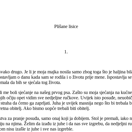
Plišane lisice
1.
svako drugo. Je li je moja majka nosila samo zbog toga što je haljina bila
avljam o danu kada sam se rodila i o životu prije mene. Ispostavlja se 
remala da bih se sjećala tog života.
Ali me boli sjećanje na našeg prvog psa. Zašto su moja sjećanja na kućn
vojih očiju opet vidim sve nedjeljne ručkove. Uvijek isto posuđe, neuobi
traha da ćemo ga zaprljati. Juha je uvijek masnija nego što bi trebala biti
retna obitelj. Ako bismo uopće trebali biti obitelj.
stva za pranje posuđa, samo onaj koji ja dobijem. Stol je premali, iako 
ju na njima. Želim da izađu iz juhe i da nas sve izgrebu, da nedjeljni r
m nisu izašle iz juhe i sve nas izgreble.