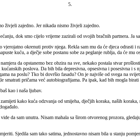
5.
mo živjeli zajedno. Jer nikada nismo živjeli zajedno.
ćanju, dok smo cijelo vrijeme zazirali od svojih bračnih partnera. Ja sa
lo vjerojatno okrenuti protiv njega. Rekla sam mu da će djeca odrasti i
apuste kuću, a dječje sobe postanu sobe za peglanje rublja, da će mu os
je namjera da opstanemo bez obzira na sve, nekako postala stvar prošlosti
i kućanskih poslova. Da bih bila depresivna, opsesivna i posesivna i s n
egama na poslu? Tko bi dovršio fasadu? On je najviše od svega na svijetu 
gle smatrati pričama već autobiografijama. Pa ipak, kad bih mogla birati
i, baš kao i naša ljubav.
mijeti kako kuća odzvanja od smijeha, dječjih koraka, naših koraka, mir
e događalo.
ako vide da sam unutra. Nisam mahala sa širom otvorenog prozora, gledaju
riti. Sjedila sam tako satima, jednostavno nisam bila u stanju pomjerit