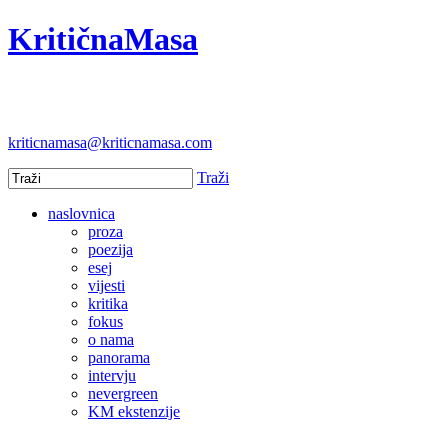
KritičnaMasa
kriticnamasa@kriticnamasa.com
Traži
naslovnica
proza
poezija
esej
vijesti
kritika
fokus
o nama
panorama
intervju
nevergreen
KM ekstenzije