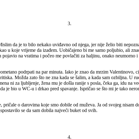
3.
lim da je to bilo nekako uviđavno od njega, jer nije želio biti nepoz
rekao u koje vrijeme da izađem. Uobičajeno bi me samo poljubio, ali zna
n pojavio na vratima i počeo me povlačiti za haljinu, onako neumorno i 
ometano podrpati na par minuta. Iako je znao da mrzim Valentinovo, ci
itiska. Možda zato što ne zna kada se šalim, a kada sam ozbiljna. U ruci
na ni za ljubljenje, žena mu je došla ranije s posla, čeka ga, idu na več
kada je bio u WC-u i drkao pred spavanje. Ispričao se što mi je tako ne
e, pričale o darovima koje smo dobile od muževa. Ja od svojeg nisam dob
 ispostavilo se da sam dobila najveći buket od svih.
4.