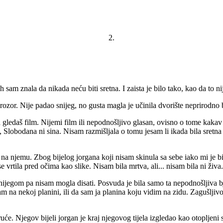
2.
am znala da nikada neću biti sretna. I zaista je bilo tako, kao da to ni
zor. Nije padao snijeg, no gusta magla je učinila dvorište neprirodno 
 gledaš film. Nijemi film ili nepodnošljivo glasan, ovisno o tome kakav 
ža, Slobodana ni sina. Nisam razmišljala o tomu jesam li ikada bila sretn
u na njemu. Zbog bijelog jorgana koji nisam skinula sa sebe iako mi je bi
se vrtila pred očima kao slike. Nisam bila mrtva, ali... nisam bila ni živa
ijegom pa nisam mogla disati. Posvuda je bila samo ta nepodnošljiva bjel
am na nekoj planini, ili da sam ja planina koju vidim na zidu. Zagušljivo
ruće. Njegov bijeli jorgan je kraj njegovog tijela izgledao kao otopljeni 