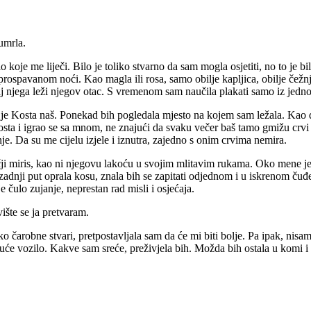
umrla.
lo koje me liječi. Bilo je toliko stvarno da sam mogla osjetiti, no to j
eprospavanom noći. Kao magla ili rosa, samo obilje kapljica, obilje čež
aj njega leži njegov otac. S vremenom sam naučila plakati samo iz jedn
a je Kosta naš. Ponekad bih pogledala mjesto na kojem sam ležala. Kao 
sta i igrao se sa mnom, ne znajući da svaku večer baš tamo gmižu crvi
nje. Da su me cijelu izjele i iznutra, zajedno s onim crvima nemira.
dječji miris, kao ni njegovu lakoću u svojim mlitavim rukama. Oko mene 
zadnji put oprala kosu, znala bih se zapitati odjednom i u iskrenom ču
e čulo zujanje, neprestan rad misli i osjećaja.
ište se ja pretvaram.
 čarobne stvari, pretpostavljala sam da će mi biti bolje. Pa ipak, nisam 
će vozilo. Kakve sam sreće, preživjela bih. Možda bih ostala u komi i