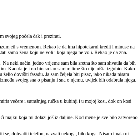
m svojeg počela čak i prezirati.
 razumjeti s vremenom. Rekao je da ima hipotekarni kredit i minuse na
tati samo žena koju ne voli i koja njega ne voli. Rekao je da zna.
. Na neki način, jedno vrijeme sam bila sretna što sam shvatila da bih
jim. Kao da je i on bio sretan samim time što nije ništa izgubio. Kako
želio dovršiti fasadu. Ja sam željela biti pisac, iako nikada nisam
 između svojeg sna o pisanju i sna o njemu, uvijek bih odabrala njega.
is večere i sutrašnjeg ručka u kuhinji i u mojoj kosi, dok on kosi
ći majku koja mi dolazi još iz daljine. Kod mene je sve bilo zatvoreno
i se, dohvatiti telefon, nazvati nekoga, bilo koga. Nisam imala ni