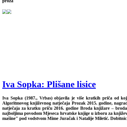
proza
Iva Sopka: Plišane lisice
Iva Sopka (1987., Vrbas) objavila je više kratkih priča od k
Algoritmovog književnog natječaja Prozak 2015. godine, nagrad
natječaja za kratku priču 2016. godine Broda knjižare – brod
najboljima povodom Mjeseca hrvatske knjige u izboru za knjiže
mašine" pod vodstvom Mime Juračak i Natalije Miletić. Dobitnica