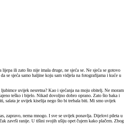
 lijepa ili zato što nije imala druge, ne sjeća se. Ne sjeća se gotovo
da se sjeća samo haljine koju sam vidjela na fotografijama i kuće u
e ljubimce uvijek nesretna? Kao i sjećanja na moju obitelj. Ne moram
čajeno teško i bijelo. Nikad dovoljno dobro oprano. Zato što baka i
, salata je uvijek kiselija nego što bi trebala biti. Mi smo uvijek
nas, zapravo, nema mnogo. I sve se uvijek ponavlja. Dijelovi pileta u
učak završi ranije. U tišini svojih ušiju opet čujem kako plačem. Zbog