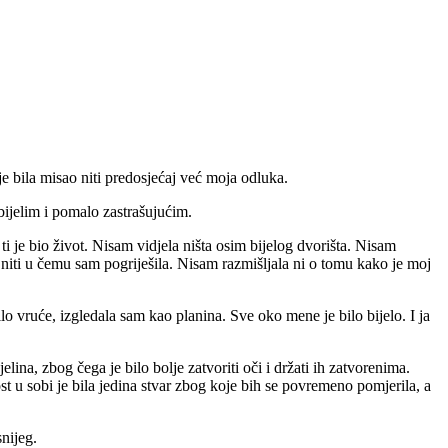
je bila misao niti predosjećaj već moja odluka.
bijelim i pomalo zastrašujućim.
ti je bio život. Nisam vidjela ništa osim bijelog dvorišta. Nisam
a niti u čemu sam pogriješila. Nisam razmišljala ni o tomu kako je moj
lo vruće, izgledala sam kao planina. Sve oko mene je bilo bijelo. I ja
.
ina, zbog čega je bilo bolje zatvoriti oči i držati ih zatvorenima.
st u sobi je bila jedina stvar zbog koje bih se povremeno pomjerila, a
snijeg.