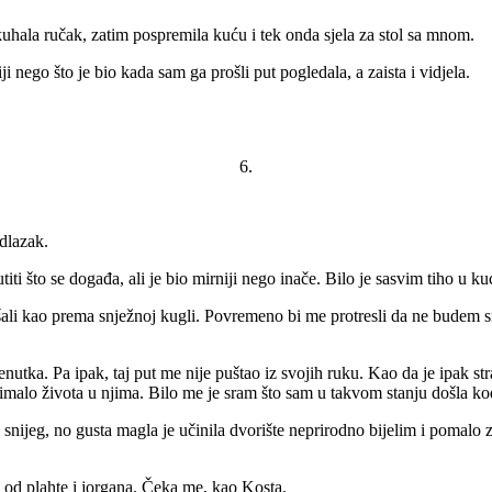
skuhala ručak, zatim pospremila kuću i tek onda sjela za stol sa mnom.
i nego što je bio kada sam ga prošli put pogledala, a zaista i vidjela.
6.
odlazak.
 što se događa, ali je bio mirniji nego inače. Bilo je sasvim tiho u kući
li kao prema snježnoj kugli. Povremeno bi me protresli da ne budem s
enutka. Pa ipak, taj put me nije puštao iz svojih ruku. Kao da je ipak s
 nimalo života u njima. Bilo me je sram što sam u takvom stanju došla ko
snijeg, no gusta magla je učinila dvorište neprirodno bijelim i pomalo
ob od plahte i jorgana. Čeka me, kao Kosta.