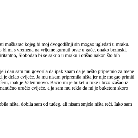
nati muškarac kojeg bi moj dvogodišnji sin mogao ugledati u mraku.
o bi mi s vremena na vrijeme gurnuti prste u gaće, onako brzinski.
iritantno, Slobodan bi se sakrio u mraku i otišao nakon što bih
jeli dan sam mu govorila da ipak znam da je nešto pripremio za mene
 je držao cvijeće. Ja mu nisam pripremila ništa jer nije mogao primiti
eru, ipak je Valentinovo. Bacio mi je buket u ruke i brzo izašao iz
romantično uručio cvijeće, a ja sam mu rekla da mi je buketom skoro
ila ništa, dobila sam od tuđeg, ali nisam smjela ništa reći. Iako sam