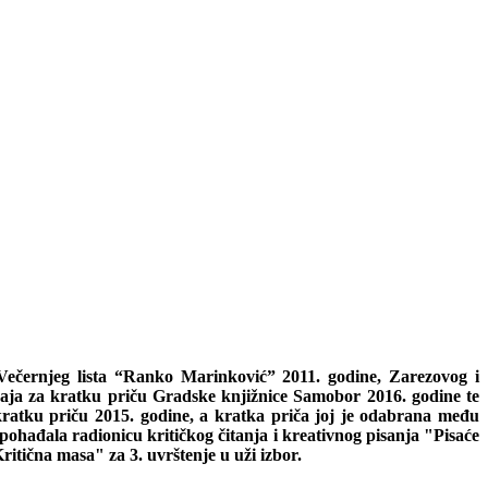
 Večernjeg lista “Ranko Marinković” 2011. godine, Zarezovog i
čaja za kratku priču Gradske knjižnice Samobor 2016. godine te
ratku priču 2015. godine, a kratka priča joj je odabrana među
ađala radionicu kritičkog čitanja i kreativnog pisanja "Pisaće
tična masa" za 3. uvrštenje u uži izbor.