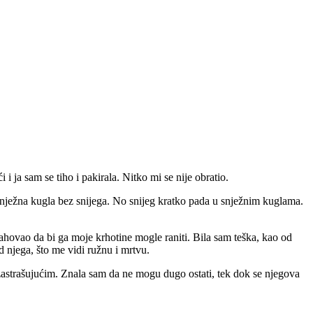
 i ja sam se tiho i pakirala. Nitko mi se nije obratio.
nježna kugla bez snijega. No snijeg kratko pada u snježnim kuglama.
trahovao da bi ga moje krhotine mogle raniti. Bila sam teška, kao od
d njega, što me vidi ružnu i mrtvu.
 zastrašujućim. Znala sam da ne mogu dugo ostati, tek dok se njegova