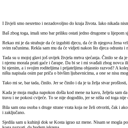
I živjeli smo nesretno i nezadovoljno do kraja života. Iako nikada nis
Baš zbog toga, imali smo bar priliku ostati jedno drugome u lijepom sje
Rekao mi je da strahuje da će izgubiti djecu, da će ih njegova žena vr
svim računima. Rekla sam mu da će vidjeti nakon što djeca odrastu i n
Tada su u mojoj glavi još uvijek živjela mrtva sjećanja. Činilo se da 
i njemu morala prati gaće i čarape. Da bi se i mi svađali zbog novca il
bi njenim, a i svojim roditeljima i prijateljima objasnio razvod? A kol
ništa napisala osim par priča o bivšim ljubavnicima, a one se nisu mo
Tako mi se, bar tada, činilo. Jer se činilo i da je ta želja stvar prošlost
Kada je moja majka napokon došla kod mene na kavu, željela sam da za
travu i ne pokosi cvijeće. To se nije dogodilo, jer se ništa od toga nij
Bila sam ona osoba s druge strane vrata koja ne želi otvoriti, čak i 
i zaključano.
Sjedila sam u kuhinji dok se Kosta igrao uz mene. Nisam se mogla pomje
koga nazvati, da budem iskrena.