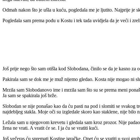
Odmah nakon što je ušla u kuću, pogledala me je ljutito. Najprije je 
Pogledala sam prema podu u Kostu i tek tada uvidjela da je veći i zrelij
Još prije nego što sam otišla kod Slobodana, činilo se da je kasno za 
Pakirala sam se dok me je muž nijemo gledao. Kosta nije mogao ni slutiti
Mrzila sam Slobodanovo ime i mrzila sam što su se prema meni ponaša
Ja sam se spakirala još brže.
Slobodan se nije ponašao kao da ću pasti na pod i slomiti se svakog tr
najdebljeg stakla. Moje oči su izgledale skoro kao staklene, nije bilo
Ležala sam u njegovom krevetu i gledala sam kroz prozor. Nije padao 
žena ne vrati. A vratit će se. I ja ću se vratiti kući.
Još večeras ću spremati Kostine igračke. Opet ću se vratiti u svoj gr