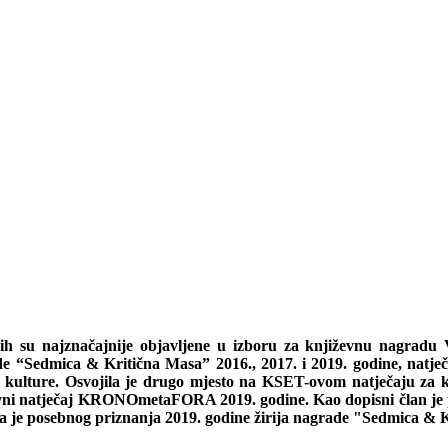
ojih su najznačajnije objavljene u izboru za književnu nagradu
e “Sedmica & Kritična Masa” 2016., 2017. i 2019. godine, natje
a kulture. Osvojila je drugo mjesto na KSET-ovom natječaju za k
vni natječaj KRONOmetaFORA 2019. godine. Kao dopisni član je poh
 je posebnog priznanja 2019. godine žirija nagrade "Sedmica & Kri