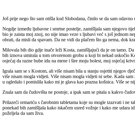
Još prije nego što sam otišla kod Slobodana, činilo se da sam odavno 
Negdje između ljubavne i smrtne postelje, zamišljala sam njegovo tije
bio je zaista moj znoj, no nije imao veze s ljubavi već s još jednom n
obrati, da misli da spavam. Da ne vidi da plačem što ga nema, dok kr
Milovala bih dio gdje inače leži Kosta, zamišljajući da je on tamo. D
bih iznova umirala u tom otvorenom grobu u koji bi nekad uskočio Ko
osjećaj da razne bube idu na mene i šire moju bolest, moj osjećaj kriv
Igrala sam se s Kostom, ali više nisam bila u stanju osjetiti njegov 
više nisam mogla vidjeti. Više nisam mogla vidjeti ni sebe. Kada sam 
u ogledalo i pomislila kako mi je glava kao prazna košnica. Više se nij
Znala sam da čudovišta ne postoje, a ipak sam se pitala u kakvo čudov
Prilazeći ormariću s čarobnim tabletama koje su mogle izazvati i ne tako
ponekad bih zamišljala kako iskačem usred vožnje i kako me udara idu
poželjela da sam živa.