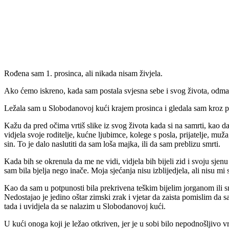
Rođena sam 1. prosinca, ali nikada nisam živjela.
Ako ćemo iskreno, kada sam postala svjesna sebe i svog života, odmah s
Ležala sam u Slobodanovoj kući krajem prosinca i gledala sam kroz pro
Kažu da pred očima vrtiš slike iz svog života kada si na samrti, kao da
vidjela svoje roditelje, kućne ljubimce, kolege s posla, prijatelje, mu
sin. To je dalo naslutiti da sam loša majka, ili da sam preblizu smrti.
Kada bih se okrenula da me ne vidi, vidjela bih bijeli zid i svoju sjen
sam bila bjelja nego inače. Moja sjećanja nisu izblijedjela, ali nisu mi 
Kao da sam u potpunosti bila prekrivena teškim bijelim jorganom ili sn
Nedostajao je jedino oštar zimski zrak i vjetar da zaista pomislim da s
tada i uvidjela da se nalazim u Slobodanovoj kući.
U kući onoga koji je ležao otkriven, jer je u sobi bilo nepodnošljivo v