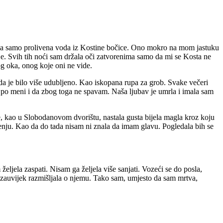
e bila samo prolivena voda iz Kostine bočice. Ono mokro na mom jastuku
nje. Svih tih noći sam držala oči zatvorenima samo da mi se Kosta ne
og oka, onog koje oni ne vide.
da je bilo više udubljeno. Kao iskopana rupa za grob. Svake večeri
 po meni i da zbog toga ne spavam. Naša ljubav je umrla i imala sam
je, kao u Slobodanovom dvorištu, nastala gusta bijela magla kroz koju
đenju. Kao da do tada nisam ni znala da imam glavu. Pogledala bih se
željela zaspati. Nisam ga željela više sanjati. Vozeći se do posla,
 zauvijek razmišljala o njemu. Tako sam, umjesto da sam mrtva,