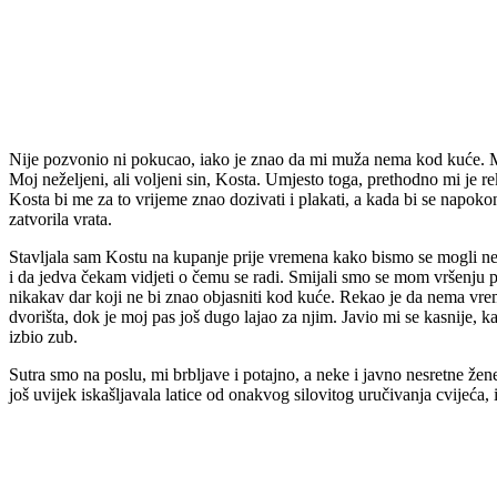
Nije pozvonio ni pokucao, iako je znao da mi muža nema kod kuće. Mis
Moj neželjeni, ali voljeni sin, Kosta. Umjesto toga, prethodno mi je 
Kosta bi me za to vrijeme znao dozivati i plakati, a kada bi se napoko
zatvorila vrata.
Stavljala sam Kostu na kupanje prije vremena kako bismo se mogli ne
i da jedva čekam vidjeti o čemu se radi. Smijali smo se mom vršenju pr
nikakav dar koji ne bi znao objasniti kod kuće. Rekao je da nema vreme
dvorišta, dok je moj pas još dugo lajao za njim. Javio mi se kasnije, 
izbio zub.
Sutra smo na poslu, mi brbljave i potajno, a neke i javno nesretne žen
još uvijek iskašljavala latice od onakvog silovitog uručivanja cvijeća,