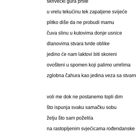
skrivečki gura prste
u vrelu tekućinu tek zapaljene svijeće
plitko diše da ne probudi mamu
čuva slinu u kutovima donje usnice
dlanovima stvara tvrde oblike
jedino će nam laktovi biti skoreni
ovošteni u spomen koji palimo umrlima
zglobna čahura kao jedina veza sa stvar
voli me dok ne postanemo topli dim
što ispunja svaku samačku sobu
želju što sam poželila
na rastopljenim svjećicama rođendanske 