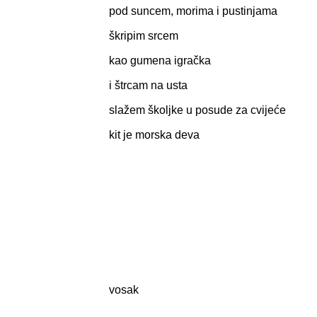
pod suncem, morima i pustinjama
škripim srcem
kao gumena igračka
i štrcam na usta
slažem školjke u posude za cvijeće
kit je morska deva
vosak