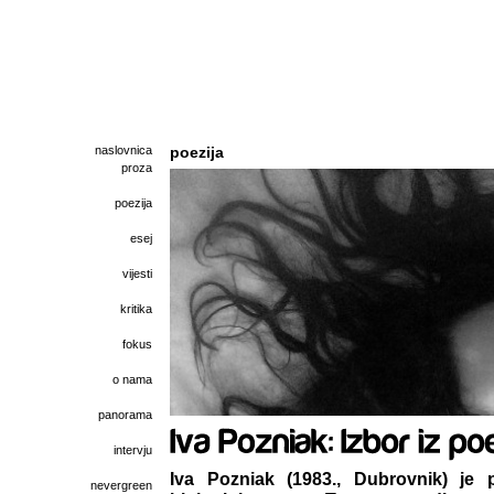
naslovnica
poezija
proza
poezija
esej
vijesti
kritika
fokus
o nama
panorama
intervju
Iva Pozniak (1983., Dubrovnik) je p
nevergreen