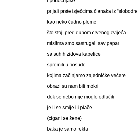
i podočnjake
prljali prste isječcima članaka iz “slobod
kao neko čudno pleme
što stoji pred duhom crvenog cvijeća
mislima smo sastrugali sav papar
sa suhih zidova kapelice
spremili u posude
kojima začinjamo zajedničke večere
obrazi su nam bili mokri
dok se nebo nije moglo odlučiti
je li se smije ili plače
(cigani se žene)
baka je samo rekla