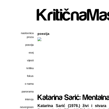
naslovnica
poezija
proza
poezija
esej
vijesti
kritika
fokus
o nama
panorama
intervju
Katarina Sarić (1976.) živi i stva
nevergreen