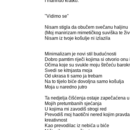
I mahnuo kratko:
''Vidimo se"
Nisam stigla da obučem svečanu haljinu
(Moj manirizam mimetičkog suviška te živ
Nisam iz tvoje košulje ni izlazila
Minimalizam je novi stil budućnosti
Dobro pamtim riječi kojima si otvorio on
Očima koje su svukle moju štrčeću barok
Svedi se kitnjasta moja
Od ukrasa ti samo ja trebam
Na to tijelo biće dovoljna samo košulja
Moja u naredno jutro
Ta nedjelja čišćenja ostaje zapečaćena u 
Mojih pretumbanih sjećanja
U kojima mi zavodiš strogi red
Prevodiš moj haotični nered kojim pravd
kreativnost
Kao prevodilac iz nebića u biće