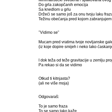
Do grla zakopčanih emocija
Sa knedlom u grlu
Držeći se samo još za onu tvoju laku fraz
Težinu obećanja pred kojom zabranjujem 
''Vidimo se"
Mucam pred vratima tvoje novljanske gale
(iz koje dopire smijeh i neko lako ćaskanj
I dok teža od teže gravitacije u zemlju p
Pa rekao si da se vidimo
Otkud ti kitnjasta?
(ali ne više moja)
Odgovaraš:
To je samo fraza
To se samo tako kaže