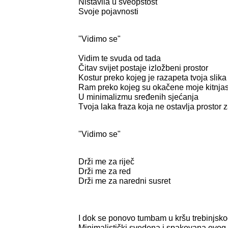
Ništavila u sveopštost
Svoje pojavnosti
''Vidimo se"
Vidim te svuda od tada
Čitav svijet postaje izložbeni prostor
Kostur preko kojeg je razapeta tvoja slika
Ram preko kojeg su okačene moje kitnjas
U minimalizmu sređenih sjećanja
Tvoja laka fraza koja ne ostavlja prostor
''Vidimo se"
Drži me za riječ
Drži me za red
Drži me za naredni susret
I dok se ponovo tumbam u kršu trebinjsk
Minimalistički svedena i spakovana ovog