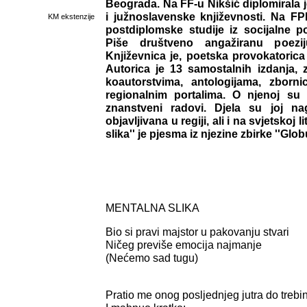
Beograda. Na FF-u Nikšić diplomirala je
i južnoslavenske književnosti. Na F
KM ekstenzije
postdiplomske studije iz socijalne po
Piše društveno angažiranu poeziju
Književnica je, poetska provokatorica
Autorica je 13 samostalnih izdanja, 
koautorstvima, antologijama, zborn
regionalnim portalima. O njenoj su p
znanstveni radovi. Djela su joj na
objavljivana u regiji, ali i na svjetskoj 
slika'' je pjesma iz njezine zbirke ''Glo
MENTALNA SLIKA
Bio si pravi majstor u pakovanju stvari
Ničeg previše emocija najmanje
(Nećemo sad tugu)
Pratio me onog posljednjeg jutra do treb