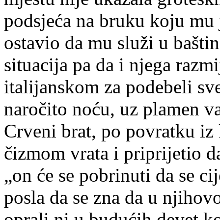
podsjeća na bruku koju mu j
ostavio da mu služi u baštin
situacija pa da i njega razm
italijanskom za podebeli sve
naročito noću, uz plamen va
Crveni brat, po povratku iz
čizmom vrata i priprijetio d
„on će se pobrinuti da se ci
posla da se zna da u njihovo
oprali ni u budućih devet k