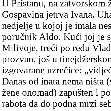
U Pristanu, na zatvorskom ž
Gospavina jetrva Ivana. Uhap
nedjelje u kojoj je imala nes
poručnik Aldo. Kući joj je 
Milivoje, treći po redu Vlad
prozvan, još u tinejdžersk
izgovarane uzrečice: „vidje
Danas od inata nema ništa (
žene onomad) zapušten i pot
rabota da do podna mrzi sebe