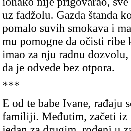
ionako nije prigovarao, sve 
uz fadžolu. Gazda štanda ko
pomalo suvih smokava i masl
mu pomogne da očisti ribe k
imao za nju radnu dozvolu, š
da je odvede bez otpora.
***
E od te babe Ivane, rađaju 
familiji. Međutim, začeti iz
jedan za drugim, rođeni u z