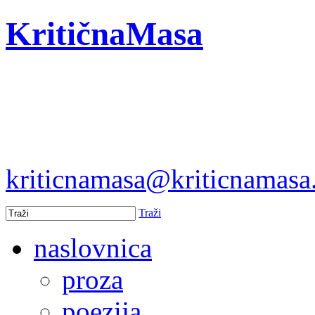
KritičnaMasa
kriticnamasa@kriticnamas
Traži
naslovnica
proza
poezija