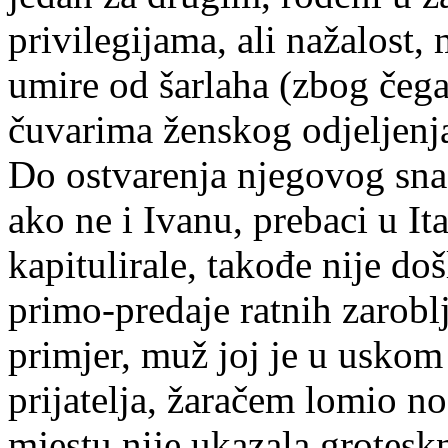
privilegijama, ali nažalost,
umire od šarlaha (zbog čega
čuvarima ženskog odjeljenja
Do ostvarenja njegovog sna,
ako ne i Ivanu, prebaci u It
kapitulirale, takođe nije do
primo-predaje ratnih zaroblj
primjer, muž joj je u uskom
prijatelja, žaračem lomio n
mjestu nije ukazala grotesk