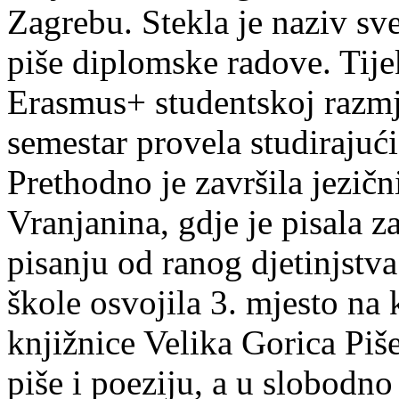
Zagrebu. Stekla je naziv sv
piše diplomske radove. Tije
Erasmus+ studentskoj razmj
semestar provela studirajuć
Prethodno je završila jezič
Vranjanina, gdje je pisala z
pisanju od ranog djetinjstva
škole osvojila 3. mjesto na
knjižnice Velika Gorica Piš
piše i poeziju, a u slobodno