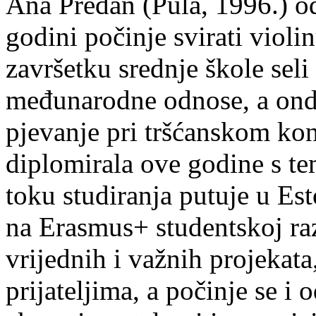
Ana Predan (Pula, 1996.) od
godini počinje svirati violin
završetku srednje škole seli
međunarodne odnose, a onda
pjevanje pri tršćanskom kon
diplomirala ove godine s te
toku studiranja putuje u Es
na Erasmus+ studentskoj ra
vrijednih i važnih projekata,
prijateljima, a počinje se i 