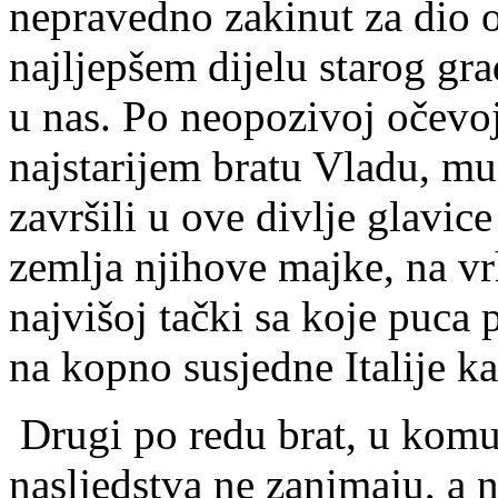
nepravedno zakinut za dio 
najljepšem dijelu starog g
u nas. Po neopozivoj očevoj 
najstarijem bratu Vladu, m
završili u ove divlje glavic
zemlja njihove majke, na 
najvišoj tački sa koje puca
na kopno susjedne Italije ka
Drugi po redu brat, u komu
nasljedstva ne zanimaju, a n