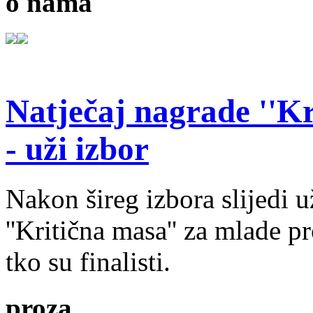
o nama
Natječaj nagrade ''Kr
- uži izbor
Nakon šireg izbora slijedi 
''Kritična masa'' za mlade pr
tko su finalisti.
proza