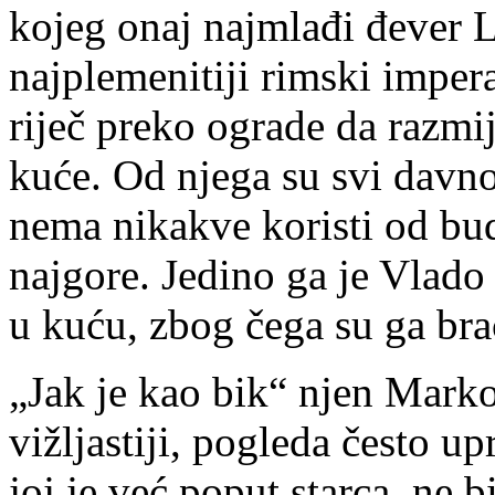
kojeg onaj najmlađi đever L
najplemenitiji rimski impera
riječ preko ograde da razmij
kuće. Od njega su svi davno 
nema nikakve koristi od buda
najgore. Jedino ga je Vlado
u kuću, zbog čega su ga bra
„Jak je kao bik“ njen Marko.
vižljastiji, pogleda često u
joj je već poput starca, ne b