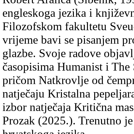
engleskoga jezika i književ
Filozofskom fakultetu Sveuč
vrijeme bavi se pisanjem pr
glazbe. Svoje radove objavl
časopisima Humanist i The 
pričom Natkrovlje od čempr
natječaju Kristalna pepeljar
izbor natječaja Kritična mas
Prozak (2025.). Trenutno je
hrvatskoga jezika.