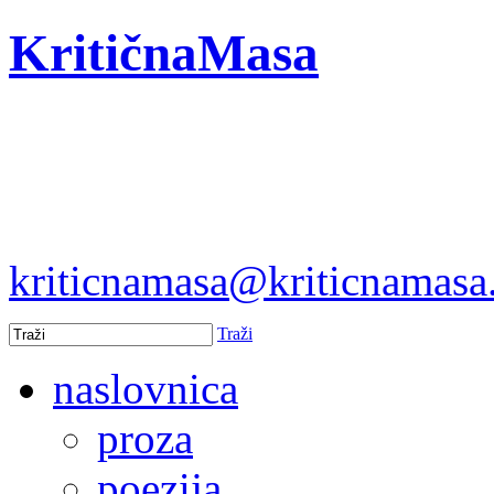
KritičnaMasa
kriticnamasa@kriticnamas
Traži
naslovnica
proza
poezija