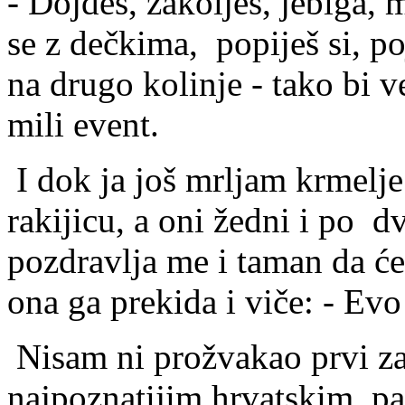
- Dojdeš, zakolješ, jebiga, 
se z dečkima, popiješ si, p
na drugo kolinje - tako bi v
mili event.
I dok ja još mrljam krmelje 
rakijicu, a oni žedni i po dv
pozdravlja me i taman da ć
ona ga prekida i viče: - Ev
Nisam ni prožvakao prvi za
najpoznatijim hrvatskim pa