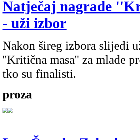
Natječaj nagrade ''Kr
- uži izbor
Nakon šireg izbora slijedi 
''Kritična masa'' za mlade pr
tko su finalisti.
proza