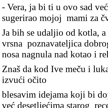
- Vera, ja bi ti u ovo sad v
sugerirao mojoj mami za č
Ja bih se udaljio od kotla, 
vrsna poznavateljica dobro
nosa nagnula nad kotao i rek
Znaš da kod Ive meču i luka 
izvući očito
blesavim idejama koji bi do
već desetljećima starog rec