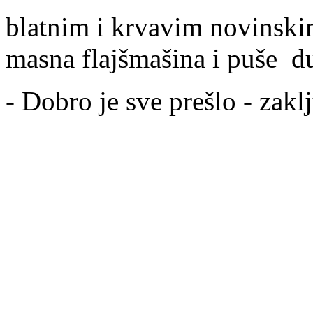
blatnim i krvavim novinski
masna flajšmašina i puše d
- Dobro je sve prešlo - zaklj