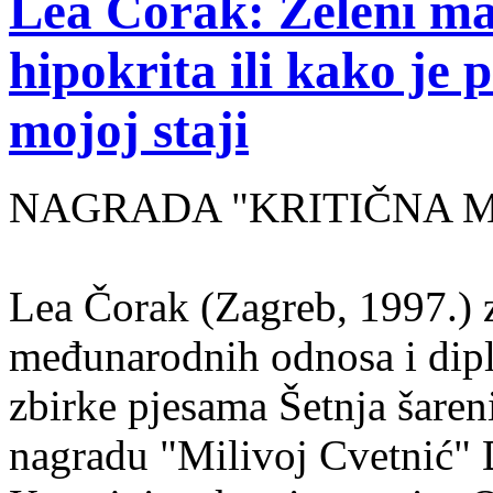
Lea Čorak: Zeleni man
hipokrita ili kako je 
mojoj staji
NAGRADA "KRITIČNA MASA
Lea Čorak (Zagreb, 1997.) z
međunarodnih odnosa i dipl
zbirke pjesama Šetnja šaren
nagradu "Milivoj Cvetnić" D