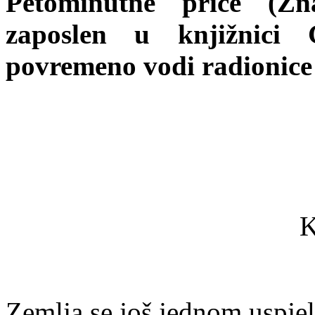
Petominutne priče (Zn
zaposlen u knjižnici G
povremeno vodi radionice
K
Zemlja se još jednom uspjel