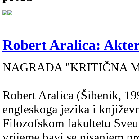
Robert Aralica: Akter
NAGRADA "KRITIČNA MASA
Robert Aralica (Šibenik, 199
engleskoga jezika i književ
Filozofskom fakultetu Sveuč
vrijeme bavi se pisanjem pr