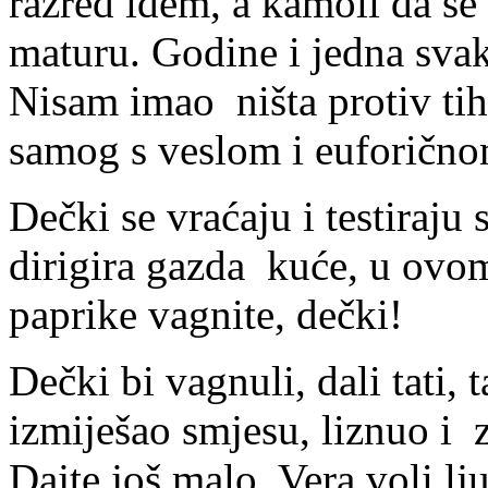
razred idem, a kamoli da s
maturu. Godine i jedna svaki
Nisam imao ništa protiv tih 
samog s veslom i euforičn
Dečki se vraćaju i testiraj
dirigira gazda kuće, u ovom
paprike vagnite, dečki!
Dečki bi vagnuli, dali tati, 
izmiješao smjesu, liznuo i za
Dajte još malo, Vera voli lj