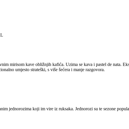
AL
nim mirisom kave obližnjih kafića. Uzima se kava i pastel de nata. Eks
cionalno umjesto strateški, s više šećera i manje razgovora.
im jednorozima koji im vire iz ruksaka. Jednorozi su te sezone popularn