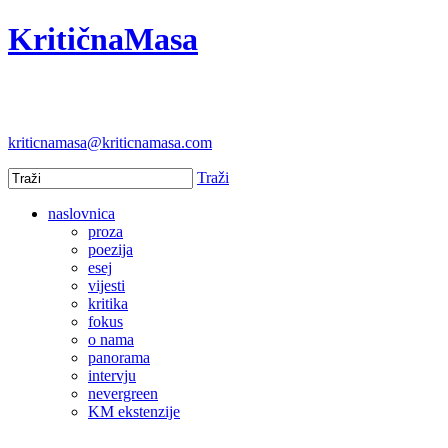
KritičnaMasa
kriticnamasa@kriticnamasa.com
Traži
naslovnica
proza
poezija
esej
vijesti
kritika
fokus
o nama
panorama
intervju
nevergreen
KM ekstenzije