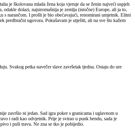
atalia je školovana mlada žena koja vjeruje da se ženin najveći uspjeh
dakle dolazi, najsiromašnija je zemlja (istočne) Europe, ali ja to,
 s narančom. I prošli je bio obećavajući, renomirani umjetnik. Elitni
tek predbračni ugovora. Pokušavam je utješiti, ali na sve što kažem
luduju. Svakog petka navečer slave završetak tjedna. Ostaju do ure
nije završio ni jedan. Sad igra poker s granicama i uglavnom u
avo i radi kao odvjetnik. Prije je svirao u punk bendu, sada je
ivo i puši travu. Ne zna se tko je pobijedio.