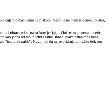
etko čujem dobacivanja na ruskom. Nešto je na meni istočnoeuropsko,
ina i obraća mi se na ruskom jer joj je, čini se, moja nova cimerica
da kao jedna od mojih tetki s tatine strane: plava natapirana kosa,
 kao "jednu od naših". Nudim joj da mi se pridruži pri ručku dok ona