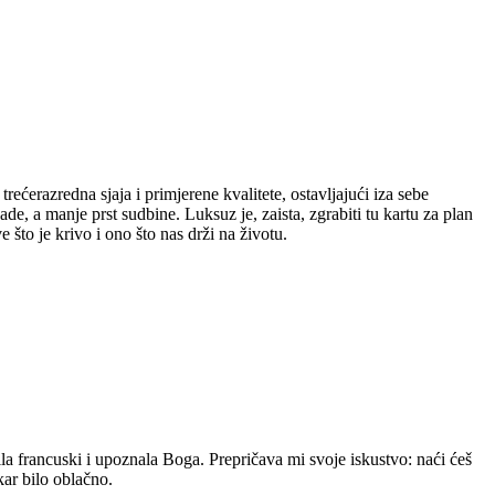
ećerazredna sjaja i primjerene kvalitete, ostavljajući iza sebe
de, a manje prst sudbine. Luksuz je, zaista, zgrabiti tu kartu za plan
što je krivo i ono što nas drži na životu.
ila francuski i upoznala Boga. Prepričava mi svoje iskustvo: naći ćeš
akar bilo oblačno.