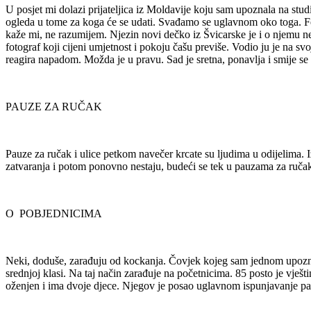
U posjet mi dolazi prijateljica iz Moldavije koju sam upoznala na studi
ogleda u tome za koga će se udati. Svađamo se uglavnom oko toga. Femi
kaže mi, ne razumijem. Njezin novi dečko iz Švicarske je i o njemu ne
fotograf koji cijeni umjetnost i pokoju čašu previše. Vodio ju je na 
reagira napadom. Možda je u pravu. Sad je sretna, ponavlja i smije se
PAUZE ZA RUČAK
Pauze za ručak i ulice petkom navečer krcate su ljudima u odijelima. I
zatvaranja i potom ponovno nestaju, budeći se tek u pauzama za ručak
O POBJEDNICIMA
Neki, doduše, zarađuju od kockanja. Čovjek kojeg sam jednom upoznala 
srednjoj klasi. Na taj način zarađuje na početnicima. 85 posto je vješt
oženjen i ima dvoje djece. Njegov je posao uglavnom ispunjavanje papi