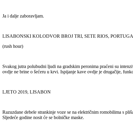
Ja i dalje zaboravljam.
LISABONSKI KOLODVOR BROJ TRI, SETE RIOS, PORTUG
(rush hour)
Svakog jutra polubudni ljudi na gradskim peronima praćeni su intenziv
ovdje ne brine o šećeru u krvi. Ispijanje kave ovdje je drugačije, funk
LJETO 2019, LISABON
Razuzdane debele strankinje voze se na električnim romobilima s plišan
Sljedeće godine nosit će se bolničke maske.