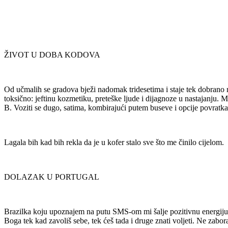
ŽIVOT U DOBA KODOVA
Od učmalih se gradova bježi nadomak tridesetima i staje tek dobrano nak
toksično: jeftinu kozmetiku, preteške ljude i dijagnoze u nastajanju. M
B. Voziti se dugo, satima, kombirajući putem buseve i opcije povratka.
Lagala bih kad bih rekla da je u kofer stalo sve što me činilo cijelom.
DOLAZAK U PORTUGAL
Brazilka koju upoznajem na putu SMS-om mi šalje pozitivnu energiju i j
Boga tek kad zavoliš sebe, tek ćeš tada i druge znati voljeti. Ne zabor