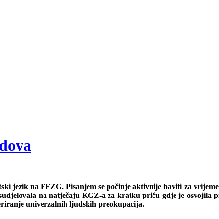
odova
tski jezik na FFZG. Pisanjem se počinje aktivnije baviti za vrijeme
 sudjelovala na natječaju KGZ-a za kratku priču gdje je osvojila 
eriranje univerzalnih ljudskih preokupacija.