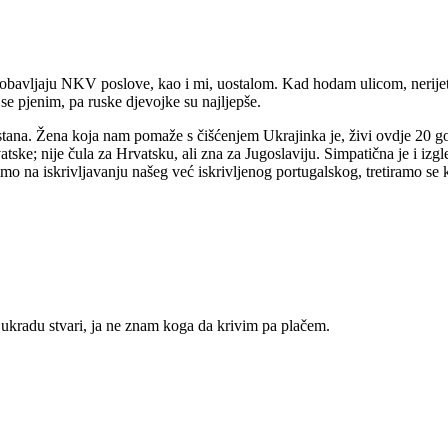
o obavljaju NKV poslove, kao i mi, uostalom. Kad hodam ulicom, nerij
 se pjenim, pa ruske djevojke su najljepše.
stana. Žena koja nam pomaže s čišćenjem Ukrajinka je, živi ovdje 20 god
ke; nije čula za Hrvatsku, ali zna za Jugoslaviju. Simpatična je i izgle
imo na iskrivljavanju našeg već iskrivljenog portugalskog, tretiramo se
 ukradu stvari, ja ne znam koga da krivim pa plačem.