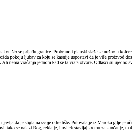
on što se prijeđu granice. Probrano i planski slaže se nužno u kofere tr
ožda pokoju ljubav za koju se kasnije uspostavi da je više proizvod dosa
 Ali nema vraćanja jednom kad se ta vrata otvore. Odlasci su ujedno sve 
avlja da je stigla na svoje odredište. Putovala je iz Maroka gdje je uč
avi, tako se nalazi Bog, rekla je, i uvijek stavljaj kremu za sunčanje, m