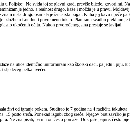
ju u Poljskoj. Ne sviđa joj se glavni grad, previše bijede, govori mi. N
nizam je jedno, a realnost drugo, kaže i možda je u pravu. Moldavija, o
 znam ništa drugo osim da je švicarski bogat. Kuha joj kavu i peče patku
svoje izložbe u London i povremeno tukao. Planiranu svadbu prekinuo je 
 glasno ukočenih očiju. Nakon prvorođenog sina prestaje se javljati.
zlaze na ulice identično uniformirani kao školski đaci, pa jedu i piju, 
 i sljedećeg petka uvečer.
živi od igranja pokera. Studirao je 7 godina na 4 različita fakulteta, 
ina, 15 posto sreća. Ponekad izgubi zbog sreće. Njegov brat završio je pr
ra. Ne zna pisati, pa mu on često pomaže. Dok piše papire, često pije p