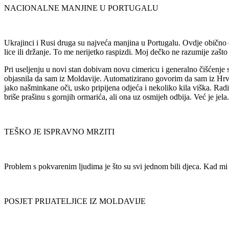
NACIONALNE MANJINE U PORTUGALU
Ukrajinci i Rusi druga su najveća manjina u Portugalu. Ovdje običn
lice ili držanje. To me nerijetko raspizdi. Moj dečko ne razumije zašto
Pri useljenju u novi stan dobivam novu cimericu i generalno čišćenje 
objasnila da sam iz Moldavije. Automatizirano govorim da sam iz Hrvats
jako našminkane oči, usko pripijena odjeća i nekoliko kila viška. Rad
briše prašinu s gornjih ormarića, ali ona uz osmijeh odbija. Već je jela.
TEŠKO JE ISPRAVNO MRZITI
Problem s pokvarenim ljudima je što su svi jednom bili djeca. Kad mi
POSJET PRIJATELJICE IZ MOLDAVIJE