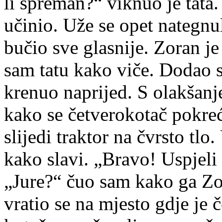
li spreman?“ viknuo je tata
učinio. Uže se opet nategnul
bučio sve glasnije. Zoran je
sam tatu kako viče. Dodao 
krenuo naprijed. S olakšan
kako se četverokotač pokreć
slijedi traktor na čvrsto tl
kako slavi. „Bravo! Uspjeli 
„Jure?“ čuo sam kako ga Zor
vratio se na mjesto gdje je 