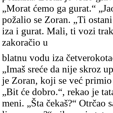
„Morat ćemo ga gurat.“ „Jao
požalio se Zoran. „Ti ostani 
iza i gurat. Mali, ti vozi tra
zakoračio u
blatnu vodu iza četverokota
„Imaš sreće da nije skroz up
je Zoran, koji se već primio
„Bit će dobro.“, rekao je ta
meni. „Šta čekaš?“ Otrčao sa