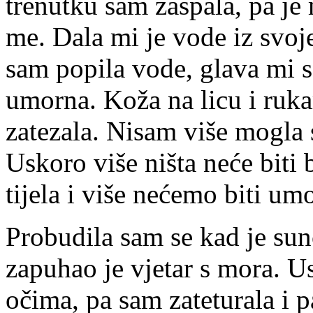
trenutku sam zaspala, pa j
me. Dala mi je vode iz svoj
sam popila vode, glava mi s
umorna. Koža na licu i ruka
zatezala. Nisam više mogla s
Uskoro više ništa neće biti 
tijela i više nećemo biti um
Probudila sam se kad je sunc
zapuhao je vjetar s mora. Us
očima, pa sam zateturala i p