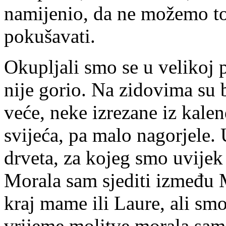
namijenio, da ne možemo to 
pokušavati.
Okupljali smo se u velikoj 
nije gorio. Na zidovima su b
veće, neke izrezane iz kalen
svijeća, pa malo nagorjele. 
drveta, za kojeg smo uvijek s
Morala sam sjediti između M
kraj mame ili Laure, ali sm
vrijeme molitve morala sam i