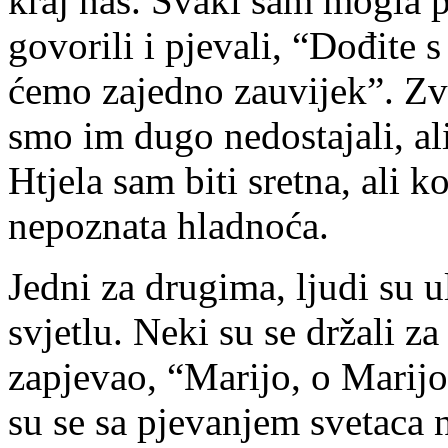
kraj nas. Svaki sam mogla 
govorili i pjevali, “Dođite 
ćemo zajedno zauvijek”. Zvu
smo im dugo nedostajali, al
Htjela sam biti sretna, ali k
nepoznata hladnoća.
Jedni za drugima, ljudi su u
svjetlu. Neki su se držali za
zapjevao, “Marijo, o Marijo” 
su se sa pjevanjem svetaca 