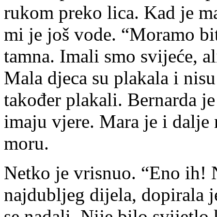
rukom preko lica. Kad je m
mi je još vode. “Moramo biti 
tamna. Imali smo svijeće, ali
Mala djeca su plakala i nisu
također plakali. Bernarda je
imaju vjere. Mara je i dalje
moru.
Netko je vrisnuo. “Eno ih! N
najdubljeg dijela, dopirala j
se nadali. Nije bilo svijetlo