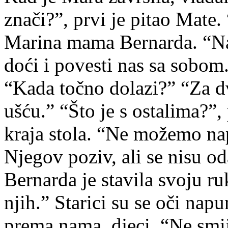
znači?”, prvi je pitao Mate.
Marina mama Bernarda. “Naš
doći i povesti nas sa sobom.
“Kada točno dolazi?” “Za d
ušću.” “Što je s ostalima?”, 
kraja stola. “Ne možemo napr
Njegov poziv, ali se nisu od
Bernarda je stavila svoju r
njih.” Starici su se oči nap
prema nama, djeci. “Ne smi