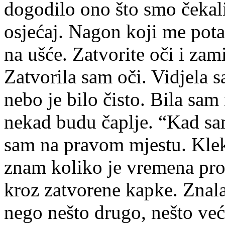
dogodilo ono što smo čekali
osjećaj. Nagon koji me pot
na ušće. Zatvorite oči i zam
Zatvorila sam oči. Vidjela s
nebo je bilo čisto. Bila sa
nekad budu čaplje. “Kad sam
sam na pravom mjestu. Klek
znam koliko je vremena proš
kroz zatvorene kapke. Znala
nego nešto drugo, nešto veće