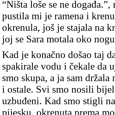
“Ništa loše se ne događa.”, r
pustila mi je ramena i kren
okrenula, još je stajala na 
joj se Sara motala oko nog
Kad je konačno došao taj da
spakirale vodu i čekale da 
smo skupa, a ja sam držala
i ostale. Svi smo nosili bije
uzbuđeni. Kad smo stigli na
pijesku, okrenuta prema mor