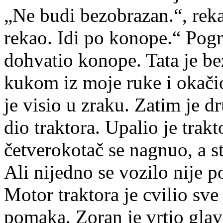
„Ne budi bezobrazan.“, rekao
rekao. Idi po konope.“ Pogn
dohvatio konope. Tata je b
kukom iz moje ruke i okačio
je visio u zraku. Zatim je d
dio traktora. Upalio je trak
četverokotač se nagnuo, a st
Ali nijedno se vozilo nije 
Motor traktora je cvilio sve
pomaka. Zoran je vrtio glavo