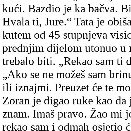
kući. Bazdio je ka bačva. Bi
Hvala ti, Jure.“ Tata je obiš
kutem od 45 stupnjeva visio
prednjim dijelom utonuo u 
trebalo biti. „Rekao sam ti 
„Ako se ne možeš sam brinu
ili iznajmi. Preuzet će te m
Zoran je digao ruke kao da 
znam. Imaš pravo. Žao mi je.
rekao sam i odmah osjetio ć