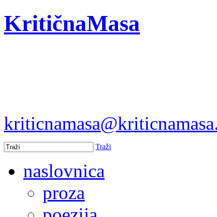
KritičnaMasa
kriticnamasa@kriticnamas
Traži
naslovnica
proza
poezija