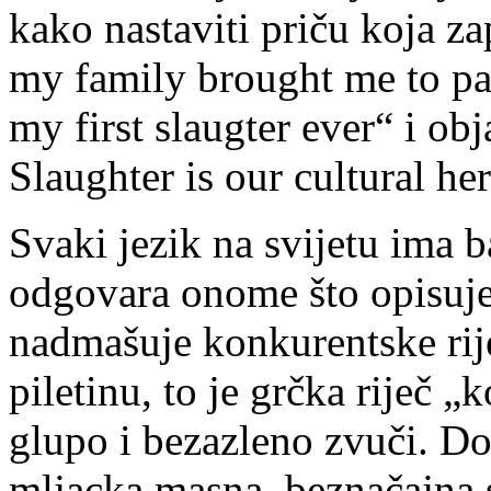
kako nastaviti priču koja za
my family brought me to part
my first slaugter ever“ i obj
Slaughter is our cultural her
Svaki jezik na svijetu ima 
odgovara onome što opisuj
nadmašuje konkurentske riječ
piletinu, to je grčka riječ 
glupo i bezazleno zvuči. Do
mljacka masna, beznačajna s