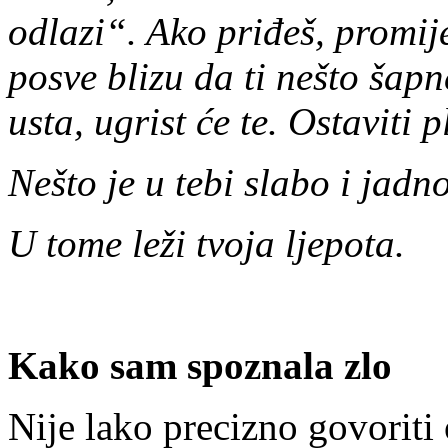
odlazi“. Ako priđeš, promije
posve blizu da ti nešto šap
usta, ugrist će te. Ostaviti p
Nešto je u tebi slabo i jadn
U tome leži tvoja ljepota.
Kako sam spoznala zlo
Nije lako precizno govoriti o