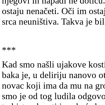
njegovi ih napadi ne dotiču
ostaju nenačeti. Oči im ostaj
srca neuništiva. Takva je bi
***
Kad smo našli ujakove kosti
baka je, u deliriju nanovo ot
novac koji ima da mu na gro
smo je od tog ludila odgovor