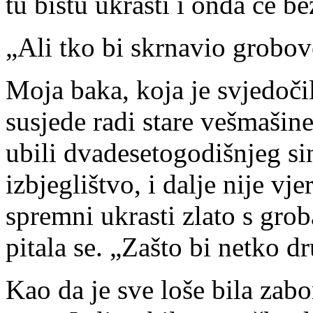
tu bistu ukrasti i onda će be
„Ali tko bi skrnavio grobov
Moja baka, koja je svjedoči
susjede radi stare vešmašine
ubili dvadesetogodišnjeg sina
izbjeglištvo, i dalje nije vj
spremni ukrasti zlato s grob
pitala se. „Zašto bi netko 
Kao da je sve loše bila zabo