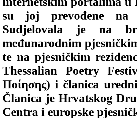
internetskim portalima u 
su joj prevođene na p
Sudjelovala je na b
međunarodnim pjesničkim f
te na pjesničkim reziden
Thessalian Poetry Fest
Ποίησης) i članica uredni
Članica je Hrvatskog Druš
Centra i europske pjesnič