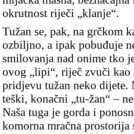
okrutnost riječi „klanje“.
Tužan se, pak, na grčkom k
ozbiljno, a ipak pobuđuje n
smilovanja nad onime tko je
ovog „lipi“, riječ zvuči kao
pridjevu tužan neko dijete. 
teški, konačni „tu-žan“ – ne t
Naša tuga je gorda i ponosn
komorna mračna prostorija 