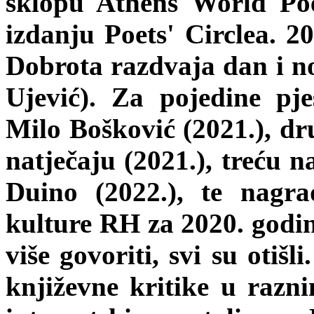
sklopu Athens World Poet
izdanju Poets' Circlea. 2
Dobrota razdvaja dan i no
Ujević). Za pojedine pj
Milo Bošković (2021.), d
natječaju (2021.), treću n
Duino (2022.), te nagr
kulture RH za 2020. godi
više govoriti, svi su otišl
književne kritike u razn