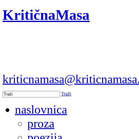
KritičnaMasa
kriticnamasa@kriticnamas
Traži
naslovnica
proza
poezija