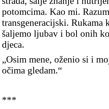
strada, šalje znanje i nutrij
potomcima. Kao mi. Razumiju
transgeneracijski. Rukama 
šaljemo ljubav i bol onih koj
djeca.
„Osim mene, oženio si i mo
očima gledam.“
***