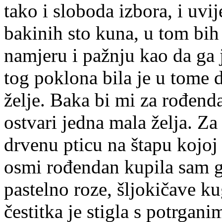
tako i sloboda izbora, i uvi
bakinih sto kuna, u tom bih
namjeru i pažnju kao da ga 
tog poklona bila je u tome 
želje. Baka bi mi za rođenda
ostvari jedna mala želja. Z
drvenu pticu na štapu kojoj 
osmi rođendan kupila sam g
pastelno roze, šljokičave ku
čestitka je stigla s potrga