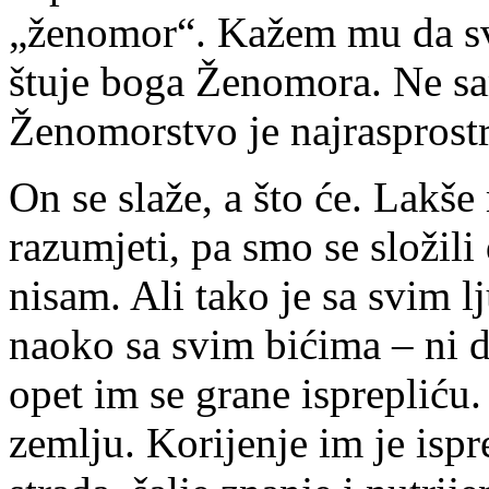
„ženomor“. Kažem mu da sv
štuje boga Ženomora. Ne sa
Ženomorstvo je najrasprostra
On se slaže, a što će. Lakše
razumjeti, pa smo se složil
nisam. Ali tako je sa svim l
naoko sa svim bićima – ni d
opet im se grane isprepliću
zemlju. Korijenje im je ispr