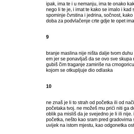
ipak, ima te i u nemanju, ima te onako kak
nego li te je, i imat te kako se imalo i kad
spominje čvrstina i jedrina, sočnost, kak
doba za podvlačenje crte gdje te opet im
9
branje maslina nije ništa dalje tvom duhu o
em jer se ponavljaš da se ovo sve skupa 
gubiš čim traganje zamiriše na crnogoricu
kojom se otkupljuje dio odlaska
10
ne znaš je li to strah od početka ili od način
početaka tvoj. ne možeš mu prići niti ga d
oblik pa misliš da je svejedno je li ili nije.
početka, nešto kao sram pred gradovima 
uvijek na istom mjestu, kao odgonetka ost