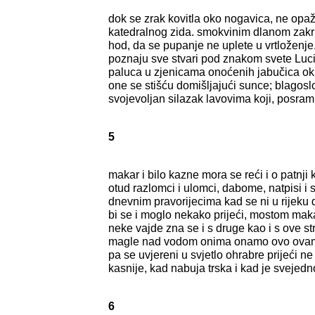
dok se zrak kovitla oko nogavica, ne opaža
katedralnog zida. smokvinim dlanom zakr
hod, da se pupanje ne uplete u vrtloženje.
poznaju sve stvari pod znakom svete Luci
paluca u zjenicama onoćenih jabučica okr
one se stišću domišljajući sunce; blagosl
svojevoljan silazak lavovima koji, posram
5
makar i bilo kazne mora se reći i o patnji 
otud razlomci i ulomci, dabome, natpisi i s
dnevnim pravorijecima kad se ni u rijeku 
bi se i moglo nekako prijeći, mostom maka
neke vajde zna se i s druge kao i s ove st
magle nad vodom onima onamo ovo ovamo,
pa se uvjereni u svjetlo ohrabre prijeći ne
kasnije, kad nabuja trska i kad je svejed
6