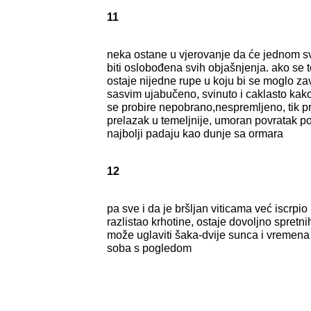
11
neka ostane u vjerovanje da će jednom s
biti oslobođena svih objašnjenja. ako se 
ostaje nijedne rupe u koju bi se moglo zavu
sasvim ujabučeno, svinuto i caklasto kako
se probire nepobrano,nespremljeno, tik p
prelazak u temeljnije, umoran povratak p
najbolji padaju kao dunje sa ormara
12
pa sve i da je bršljan viticama već iscrpio
razlistao krhotine, ostaje dovoljno spretn
može uglaviti šaka-dvije sunca i vremena
soba s pogledom