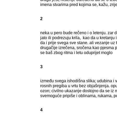
imena stvarima pred kojima se, kažu, zrij
2
neka u pero bude rečeno i o letenju. zar 
jato ili podrezuju krila, kao da u kretanju
da i prije svega sve stane. ali vezanje uz 
drugačije izrečena, sročena kao pjesma pri 
se baš zbog ritma i letu oduprijet moglo
3
između svega ishodišna slika; udubina i v
rosnih pregiba u vrtu bez objašnjenja. opuš
ozon; civilno ukazanje dostojno da se iz 
svemoguće pripiše i oblinama, rukama, 
4