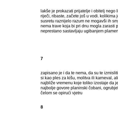
lakše je prokazati prijatelje i obitelj nego 
riječi, ribaste, začete još u vodi. kolikima
susretu raznijelo razum ne mogavši ih smjes
nema trave koja bi pri dnu mogla zarasti p
neprestano sastavljaju ugibanjem plamen
7
zapisano je i da te nema, da su te izmislit
si kao ples za kišu, molitva ili karneval, a
najbliže vremenu koje toliko izostaje da je
najbolje govore planinski čobani, ogrubjel
čelom se opirući vjetru
8