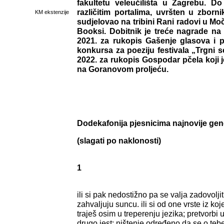
fakultetu veleučilišta u Zagrebu. Do
različitim portalima, uvršten u zborn
KM ekstenzije
sudjelovao na tribini Rani radovi u Močv
Booksi. Dobitnik je treće nagrade na
2021. za rukopis Gašenje glasova i
konkursa za poeziju festivala „Trgni s
2022. za rukopis Gospodar pčela koji j
na Goranovom proljeću.
Dodekafonija pjesnicima najnovije gen
(slagati po naklonosti)
1
ili si pak nedostižno pa se valja zadovolji
zahvaljuju suncu. ili si od one vrste iz ko
traješ osim u treperenju jezika; pretvorbi u
drugo jest; ništenje određeno da se o teb