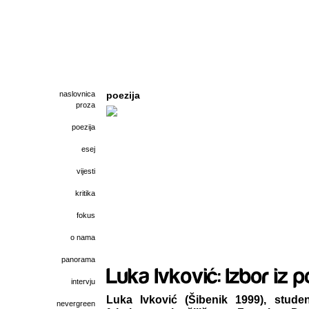
naslovnica
poezija
proza
poezija
esej
vijesti
kritika
fokus
o nama
panorama
intervju
Luka Ivković (Šibenik 1999), stud
nevergreen