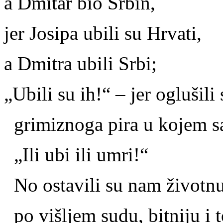
a Dmitar bio Srbin,
jer Josipa ubili su Hrvati,
a Dmitra ubili Srbi;
„Ubili su ih!“ – jer oglušil
grimiznoga pira u kojem sa
„Ili ubi ili umri!“
No ostavili su nam životnu
po višljem sudu, bitniju i t