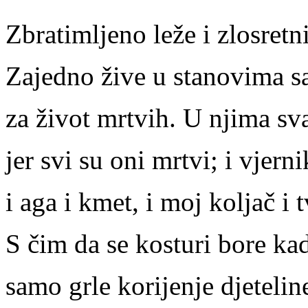
Zbratimljeno leže i zlosretni
Zajedno žive u stanovima 
za život mrtvih. U njima sv
jer svi su oni mrtvi; i vjerni
i aga i kmet, i moj koljač i
S čim da se kosturi bore kad
samo grle korijenje djetelin