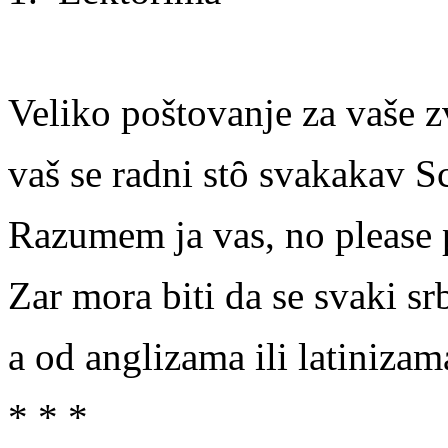
Veliko poštovanje za vaše z
vaš se radni stȏ svakakav S
Razumem ja vas, no please p
Zar mora biti da se svaki sr
a od anglizama ili latiniza
* * *