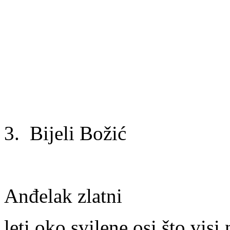
3. Bijeli Božić
Anđelak zlatni
leti oko svilene osi što visi