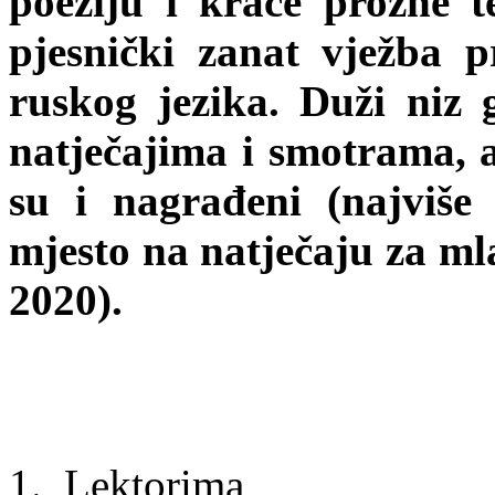
poeziju i kraće prozne t
pjesnički zanat vježba p
ruskog jezika. Duži niz 
natječajima i smotrama, a
su i nagrađeni (najviše
mjesto na natječaju za ml
2020).
1. Lektorima