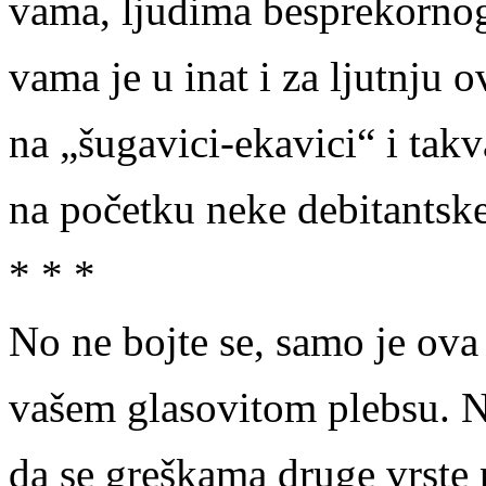
vama, ljudima besprekornog
vama je u inat i za ljutnju
na „šugavici-ekavici“ i takv
na početku neke debitantske
* * *
No ne bojte se, samo je ova 
vašem glasovitom plebsu. N
da se greškama druge vrste