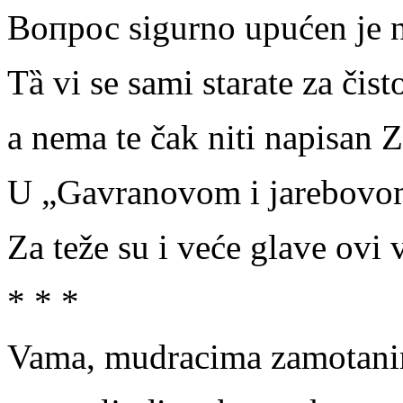
Вопрос sigurno upućen je n
Tȁ vi se sami starate za čis
a nema te čak niti napisan Z
U „Gavranovom i jarebovom“
Za teže su i veće glave ovi v
* * *
Vama, mudracima zamotanim