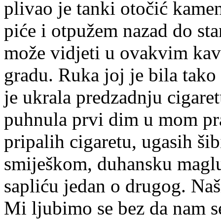
plivao je tanki otočić kame
piće i otpužem nazad do sta
može vidjeti u ovakvim ka
gradu. Ruka joj je bila tako
je ukrala predzadnju cigaretu
puhnula prvi dim u mom pra
pripalih cigaretu, ugasih šib
smiješkom, duhansku maglu
sapliću jedan o drugog. Naši
Mi ljubimo se bez da nam se