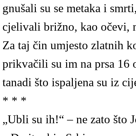
gnušali su se metaka i smrti
cjelivali brižno, kao očevi, 
Za taj čin umjesto zlatnih ko
prikvačili su im na prsa 16 
tanadi što ispaljena su iz ci
* * *
„Ubli su ih!“ – ne zato što J