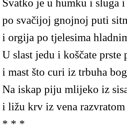
Svatko je u humku i sluga i
po svačijoj gnojnoj puti si
i orgija po tjelesima hladni
U slast jedu i koščate prste
i mast što curi iz trbuha bo
Na iskap piju mlijeko iz sis
i ližu krv iz vena razvratom
* * *