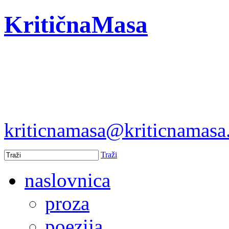
KritičnaMasa
kriticnamasa@kriticnamas
Traži
naslovnica
proza
poezija