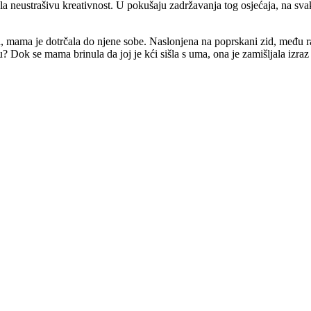
ala neustrašivu kreativnost. U pokušaju zadržavanja tog osjećaja, na svako
 mama je dotrčala do njene sobe. Naslonjena na poprskani zid, među r
gu? Dok se mama brinula da joj je kći sišla s uma, ona je zamišljala izr