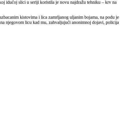
j idućoj slici u seriji koristila je novu najdražu tehniku – krv na
azbacanim kistovima i lica zamrljanog uljanim bojama, na podu je
az na njegovom licu kad mu, zahvaljujući anonimnoj dojavi, policija