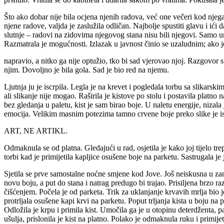
Što ako dobar nije bila ocjena njenih radova, već one večeri kod njeg
njene radove, valjda je zaslužila odličan. Najbolje spustiti glavu i ići
slutnje – radovi na zidovima njegovog stana nisu bili njegovi. Samo um
Razmatrala je mogućnosti. Izlazak u javnost činio se uzaludnim; ako je
napravio, a nitko ga nije optužio, tko bi sad vjerovao njoj. Razgovor 
njim. Dovoljno je bila gola. Sad je bio red na njemu.
Ljutnja ju je iscrpila. Legla je na krevet i pogledala torbu sa slikarsk
ali slikanje nije mogao. Raširila je kistove po stolu i postavila platno n
bez gledanja u paletu, kist je sam birao boje. U naletu energije, nizala 
emocija. Velikim masnim potezima tamno crvene boje preko slike je i
ART, NE ARTIKL.
Odmaknula se od platna. Gledajući u rad, osjetila je kako joj tijelo t
torbi kad je primijetila kapljice osušene boje na parketu. Sastrugala 
Sjetila se prve samostalne noćne smjene kod Jove. Još neiskusna u za
novu boju, a put do stana i natrag predugo bi trajao. Prisiljena brzo raz
čišćenjem. Počela je od parketa. Trik za uklanjanje krvavih mrlja bio
protrljala osušene kapi krvi na parketu. Poput trljanja kista u boju na 
Odložila je krpu i primila kist. Umočila ga je u otopinu deterdženta, pa
ušulja, prislonila je kist na platno. Polako je odmaknula ruku i primije