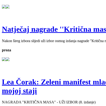
Natječaj nagrade ''Kritična masa'
Nakon šireg izbora slijedi uži izbor osmog izdanja nagrade ''Kritična ma
proza
Lea Čorak: Zeleni manifest mlado
mojoj staji
NAGRADA "KRITIČNA MASA" - UŽI IZBOR (8. izdanje)