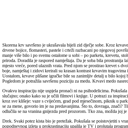
Skorena krv savršeno je ukrašavala bijeli zid dječje sobe. Kroz krvave
drvene bojice, flomasteri, pastele i crteži razbacani po njegovoj površi
manje više bilo i po svemu ostalome u sobi – po parketu, krevetu, stolu
priroda. Doradila je raspored namještaja. Da je soba bila prostranija l
mjesto vreće, pored ulaznih vrata. Pred njom se prostirao krevet s d
boje, namještaj i zidovi kreirali su krasan kontrast krvavim tragovima i
Uostalom, krvave plišane igračke bile su zanimljiv detalj u bilo kojoj 
Pogledom je potražila savršenu poziciju za medu. Krvavi medo nasred b
Ovakvu inspiraciju nije uspjela pronaći ni na psihodelicima. Pokušala
slučajno; onako kako su je učili filmovi i knjige. U potrazi za inspir
kroz sve klišeje: vaze s cvijećem, grad pod mjesečinom, piknik u parku, 
se za mene, govorio im je na predavanjima. Što to, dovraga, znači? Tih 
odlučila se na vranina gnijezda pred prozorom. Tko zna, možda joj je i
Drek. Svaki potez kista bio je pretežak. Pokušala se poistovjetiti s vr
popodnevnog izleta u prokrastinaciju upalila je TV i prolutala program