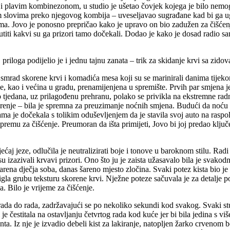
om i plavim kombinezonom, u studio je ušetao čovjek kojega je bilo nemo
kim slovima preko njegovog kombija – uveseljavao sugrađane kad bi ga ugle
čama. Jovo je ponosno prepričao kako je upravo on bio zadužen za čišće
 naslutiti kakvi su ga prizori tamo dočekali. Dodao je kako je dosad radi
riloga podijelio je i jednu tajnu zanata – trik za skidanje krvi sa zidova
 smrad skorene krvi i komadića mesa koji su se marinirali danima tijekom
e, kao i većina u gradu, prenamijenjena u spremište. Prvih par smjena je 
 tjedana, uz prilagođenu prehranu, polako se privikla na ekstremne radn
enje – bila je spremna za preuzimanje noćnih smjena. Budući da noću nij
ma je dočekala s tolikim oduševljenjem da je stavila svoj auto na raspo
premu za čišćenje. Preumoran da išta primijeti, Jovo bi joj predao ključe
ćaj jeze, odlučila je neutralizirati boje i tonove u baroknom stilu. Radi 
 nisu izazivali krvavi prizori. Ono što ju je zaista užasavalo bila je sva
šarena dječja soba, danas šareno mjesto zločina. Svaki potez kista bio je
a grubu teksturu skorene krvi. Nježne poteze sačuvala je za detalje pop
. Bilo je vrijeme za čišćenje.
rada do rada, zadržavajući se po nekoliko sekundi kod svakog. Svaki stud
je čestitala na ostavljanju četvrtog rada kod kuće jer bi bila jedina s v
. Iz nje je izvadio debeli kist za lakiranje, natopljen žarko crvenom 