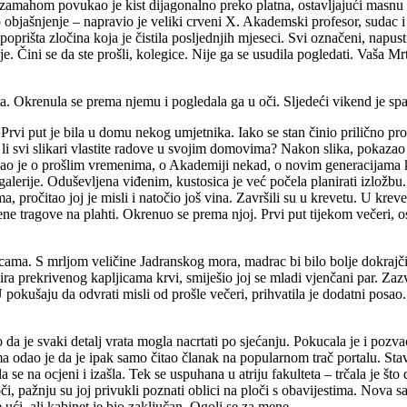
 zamahom povukao je kist dijagonalno preko platna, ostavljajući masnu c
ao objašnjenje – napravio je veliki crveni X. Akademski profesor, sudac i
oprišta zločina koja je čistila posljednjih mjeseci. Svi označeni, napusti
j je. Čini se da ste prošli, kolegice. Nije ga se usudila pogledati. Vaša 
ta. Okrenula se prema njemu i pogledala ga u oči. Sljedeći vikend je sp
o. Prvi put je bila u domu nekog umjetnika. Iako se stan činio prilično p
 li svi slikari vlastite radove u svojim domovima? Nakon slika, pokazao 
ričao je o prošlim vremenima, o Akademiji nekad, o novim generacijama k
erije. Oduševljena viđenim, kustosica je već počela planirati izložbu. N
 pročitao joj je misli i natočio još vina. Završili su u krevetu. U kreve
ene tragove na plahti. Okrenuo se prema njoj. Prvi put tijekom večeri, ost
cama. S mrljom veličine Jadranskog mora, madrac bi bilo bolje dokrajčiti 
vira prekrivenog kapljicama krvi, smiješio joj se mladi vjenčani par. Za
U pokušaju da odvrati misli od prošle večeri, prihvatila je dodatni posa
 da je svaki detalj vrata mogla nacrtati po sjećanju. Pokucala je i poz
 odao je da je ipak samo čitao članak na popularnom trač portalu. Stavi
se na ocjeni i izašla. Tek se uspuhana u atriju fakulteta – trčala je što
či, pažnju su joj privukli poznati oblici na ploči s obavijestima. Nova s
 ući, ali kabinet je bio zaključan. Ogoli se za mene.