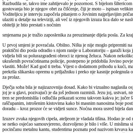
Razbudila se, takvo ime zahtijevalo je pozornost. S bijelom šilteric
gostovanja bio je njegov obrt za čišćenje, čiji je moto – ispisan veli
Voditeljicu je intervju započela pitanjem o Jovinim najprljavijim pri
ulaziti u detalje na televiziji, ali već iz njegovih izraza lica dalo se
obitelji je htio prestati s noćnim
smjenama pa je tražio zaposlenika za preuzimanje dijela posla. Za kraj p
U prvoj smjeni je povraćala. Obilno. Ništa je nije moglo pripremiti na
praktični dio posla odradio s njom ranije u Laboratoriju – garaži koja j
vidjela bili su polurazgrađeni obroci iz njenog želuca. Nakon nekoliko
ukrašenih povraćotinama policije, postepeno je pridobila Jovino povjer
vlastiti. Može! Kad god ti treba. Vijest o dodatnom prihodu u kući, ma
prekrila slikarsku opremu u prtljažniku i preko nje kasnije polegnula o
za prolaz.
Dječja soba bila je najizazovnija dosad. Kako bi vizualno naglasila osje
joj je u glavi, pozivajući je da još jednom razmisli. Jezu joj, ustvari,
tren se predomislila i odlučila prikazati scenu takvom kakva je; jučer 
raščupanim, istrošenim kistovima kako bi masnim nanosima boje postigl
doradu – kroz prozor će se vidjeti sunce. Noćna mora usred bijela dana
Izuzev zvuka njegovih cipela, ateljeom je vladala tišina. Hodao je od 
se netko osjećao samouvjereno, dozvoljeno je bilo i više. U mislima si 
pocinčanu metalnu kantu, studentima poznatu pod nazivom krvava kanta