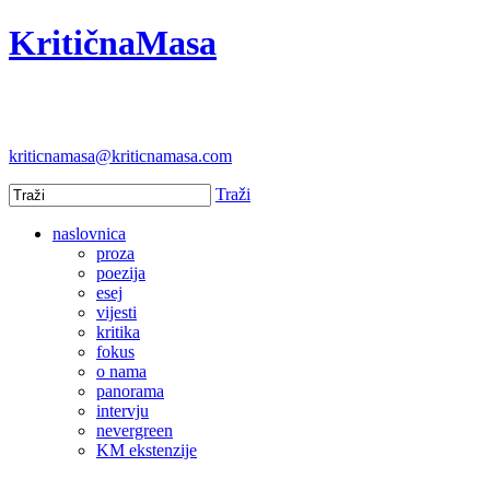
KritičnaMasa
kriticnamasa@kriticnamasa.com
Traži
naslovnica
proza
poezija
esej
vijesti
kritika
fokus
o nama
panorama
intervju
nevergreen
KM ekstenzije