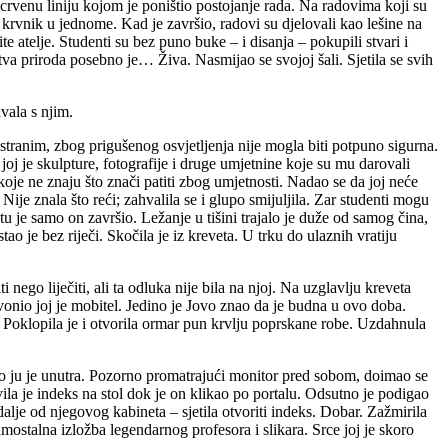
rvenu liniju kojom je poništio postojanje rada. Na radovima koji su
 krvnik u jednome. Kad je završio, radovi su djelovali kao lešine na
te atelje. Studenti su bez puno buke – i disanja – pokupili stvari i
Mrtva priroda posebno je… Živa. Nasmijao se svojoj šali. Sjetila se svih
avala s njim.
rostranim, zbog prigušenog osvjetljenja nije mogla biti potpuno sigurna.
joj je skulpture, fotografije i druge umjetnine koje su mu darovali
oje ne znaju što znači patiti zbog umjetnosti. Nadao se da joj neće
ije znala što reći; zahvalila se i glupo smijuljila. Zar studenti mogu
tu je samo on završio. Ležanje u tišini trajalo je duže od samog čina,
ao je bez riječi. Skočila je iz kreveta. U trku do ulaznih vratiju
nego liječiti, ali ta odluka nije bila na njoj. Na uzglavlju kreveta
zvonio joj je mobitel. Jedino je Jovo znao da je budna u ovo doba.
o. Poklopila je i otvorila ormar pun krvlju poprskane robe. Uzdahnula
vao ju je unutra. Pozorno promatrajući monitor pred sobom, doimao se
la je indeks na stol dok je on klikao po portalu. Odsutno je podigao
 dalje od njegovog kabineta – sjetila otvoriti indeks. Dobar. Zažmirila
amostalna izložba legendarnog profesora i slikara. Srce joj je skoro