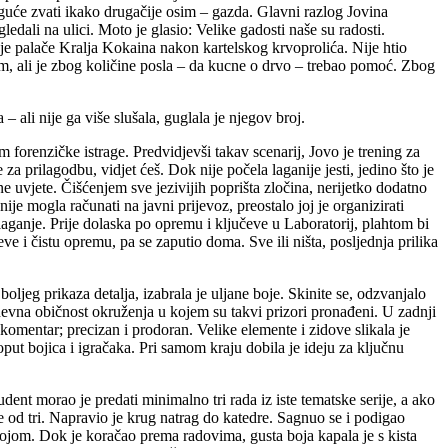
guće zvati ikako drugačije osim – gazda. Glavni razlog Jovina
dali na ulici. Moto je glasio: Velike gadosti naše su radosti.
nje palače Kralja Kokaina nakon kartelskog krvoprolića. Nije htio
o sam, ali je zbog količine posla – da kucne o drvo – trebao pomoć. Zbog
 – ali nije ga više slušala, guglala je njegov broj.
 forenzičke istrage. Predvidjevši takav scenarij, Jovo je trening za
za prilagodbu, vidjet ćeš. Dok nije počela laganije jesti, jedino što je
e uvjete. Čišćenjem sve jezivijih poprišta zločina, nerijetko dodatno
e mogla računati na javni prijevoz, preostalo joj je organizirati
laganje. Prije dolaska po opremu i ključeve u Laboratorij, plahtom bi
ve i čistu opremu, pa se zaputio doma. Sve ili ništa, posljednja prilika
boljeg prikaza detalja, izabrala je uljane boje. Skinite se, odzvanjalo
kodnevna običnost okruženja u kojem su takvi prizori pronađeni. U zadnji
 komentar; precizan i prodoran. Velike elemente i zidove slikala je
ut bojica i igračaka. Pri samom kraju dobila je ideju za ključnu
ent morao je predati minimalno tri rada iz iste tematske serije, a ako
iše od tri. Napravio je krug natrag do katedre. Sagnuo se i podigao
bojom. Dok je koračao prema radovima, gusta boja kapala je s kista