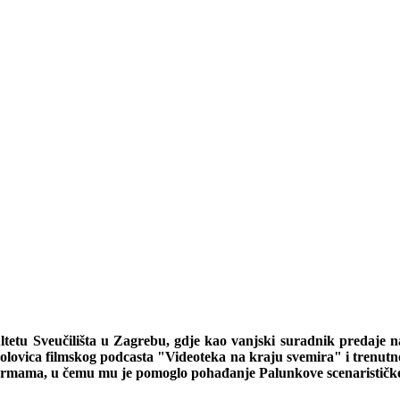
tetu Sveučilišta u Zagrebu, gdje kao vanjski suradnik predaje 
polovica filmskog podcasta "Videoteka na kraju svemira" i trenut
 formama, u čemu mu je pomoglo pohađanje Palunkove scenarističke