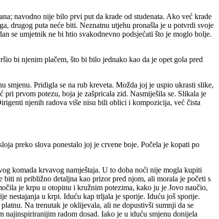
dana; navodno nije bilo prvi put da krade od studenata. Ako već krade
njega, drugog puta neće biti. Neznatnu utjehu pronašla je u potvrdi svoje
edan se umjetnik ne bi htio svakodnevno podsjećati što je moglo bolje.
ršio bi njenim plačem, što bi bilo jednako kao da je opet gola pred
nu smjenu. Pridigla se na rub kreveta. Možda joj je uspio ukrasti slike,
Već pri prvom potezu, boja je zašpricala zid. Nasmiješila se. Slikala je
irigenti njenih radova više nisu bili oblici i kompozicija, već čista
loja preko slova ponestalo joj je crvene boje. Počela je kopati po
prvog komada krvavog namještaja. U to doba noći nije mogla kupiti
 biti ni približno detaljna kao prizor pred njom, ali morala je početi s
močila je krpu u otopinu i kružnim potezima, kako ju je Jovo naučio,
 nestajanja u krpi. Iduću kap trljala je sporije. Iduću još sporije.
 platnu. Na trenutak je oklijevala, ali ne dopustivši sumnji da se
ojim najinspiriranijim radom dosad. Iako je u iduću smjenu donijela