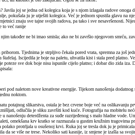
a? Javila joj se jedna od kolegica koja je s njom izlagala radove onoga 
 dalje, pokušala ju je utješiti kolegica. Već je jednom spustila glavu na 
jetnici znaju sve tajne svojih radova, pa tako i sve nesavršenosti. Nij
 to već ranije
s njim također ne bi imao smisla; ako ne bi završio njegovom smrću, zav
im priborom. Tjednima je strpljivo čekala pored vrata, spremna za još jed
a štafelaj. Iscijedila je boje na paletu, uhvatila kist i stala pred platno. 
je poteze sve dok boje nisu ispunile cijelo platno; i dobar dio zida iza. D
spisala:
reperi pod naletom nove kreativne energije. Tijekom nanošenja dodatnog s
je jednu noktom.
natu potajnog slikarstva, ostala je bez crvene boje već na oslikavanju 
mišljati, odlučila je sliku završiti kod kuće. Fotografija na mobitelu neće
 je u nanošenju deterdženta za suđe razrijeđenog s malo hladne vode. U
paleti, omekšana krv kratko se razmazala u gustim kružnim tragovima prije
 polako protrljala u osušenoj krvi. Ruka joj se tresla dok ju je primicala
tila da se više ne trese. Nekoliko sati kasnije, iz smjene je izašla sa sv