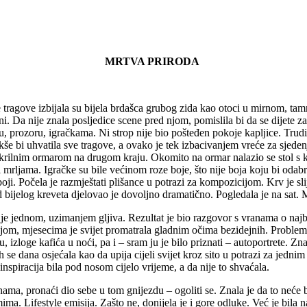
MRTVA PRIRODA
 tragove izbijala su bijela brdašca grubog zida kao otoci u mirnom, tamn
ni. Da nije znala posljedice scene pred njom, pomislila bi da se dijete za
, prozoru, igračkama. Ni strop nije bio pošteđen pokoje kapljice. Trudila
akše bi uhvatila sve tragove, a ovako je tek izbacivanjem vreće za sjedenj
vokrilnim ormarom na drugom kraju. Okomito na ormar nalazio se stol s 
 mrljama. Igračke su bile većinom roze boje, što nije boja koju bi odabrala
boji. Počela je razmještati plišance u potrazi za kompozicijom. Krv je sli
ijelog kreveta djelovao je dovoljno dramatično. Pogledala je na sat. M
 je jednom, uzimanjem gljiva. Rezultat je bio razgovor s vranama o naj
acijom, mjesecima je svijet promatrala gladnim očima bezidejnih. Problem 
izloge kafića u noći, pa i – sram ju je bilo priznati – autoportrete. Znal
se dana osjećala kao da upija cijeli svijet kroz sito u potrazi za jedni
nspiracija bila pod nosom cijelo vrijeme, a da nije to shvaćala.
anama, pronaći dio sebe u tom gnijezdu – ogoliti se. Znala je da to neće b
ima. Lifestyle emisija. Zašto ne, donijela je i gore odluke. Već je bila