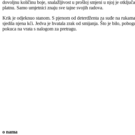
dovoljnu količinu boje, snalažljivost u prošloj smjeni u njoj je otključ
platnu. Samo umjetnici znaju sve tajne svojih radova.
Krik je odjeknuo stanom. S pjenom od deterdženta za suđe na rukama,
sjedila njena kći. Jedva je hvatala zrak od smijanja. Što je bilo, pobo
pokuca na vrata s nalogom za pretragu.
o nama