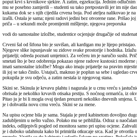
poput krvi s krvnikove sjekire. A zatim, egzekucija. Jednim odlučnim
mu se posebno zamjerili – studenti su tako pretpostavili jer im nije d
kukama dok se s njih cijedila crvena boja. Pod ateljea nalikovao je na p
izašli. Ostala je sama; njeni radovi jedini bez otvorene rane. Prišao jo
priča – u sekundi može promijeniti mišljenje, njegova preporuka
vodi do samostalne izložbe, studentice ocjenjuje drugačije od studena
Crveni šal od šifona bio je suvišan, ali kardigan mu je lijepo pristaja
Njegove slike ispunjavale su zidove svake prostorije i hodnika. Izlažu
prijatelji; odreda poznati umjetnici. Za večeru im je naručio sushi. P
smetati što je bez odobrenja pokazao njene radove kustosici moderne gal
imati samostalne izložbe? Mogu ako imaju prijatelje na pravim mjestima,
ili joj se tako činilo. Ustajući, maknuo je poplun sa sebe i ugledao crv
pokupila je svu odjeću, a zatim nestala iz njegovog stana.
Skini se. Skinula je krvavu plahtu i nagurala je u crnu vreću s jastučni
obrisala je nekoliko krvavih otisaka prstiju. S noćnog ormarića, iz ok
Pitao ju je bi li mogla ovaj tjedan preuzeti nekoliko dnevnih smjena. 
je i dohvatila novu crnu vreću. Skini se za mene.
Na upisu ocjene bila je sama. Stajala je pred kabinetom dovoljno dugo
zadubljenim u nešto važno. Polako mu se približila. Odraz u naočalama
indeks, odlijepivši pogled od monitora samo pri upisu ocjene. Zahvalila 
je i duboko udahnula kako bi primirila otkucaje srca. Kad je otvorila o
prsnulo. Vratila se do kabineta i udarila šakom po vratima. Pokušala je