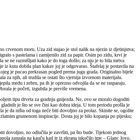
o crvenom moru. Uza zid stajao je stol nalik na njezin iz djetinjstva;
igralo s pastelama i zamijenilo zid za papir. Osim po zidu, krvi je
 se ne razmišljati kako je do toga došlo; za nju je to bila mrtva
e iz kuta dobila plan kakav joj je odgovarao. Štafelaj je postavila na
kojeg je pucao prekrasan pogled prema jugu grada. Originalno bijele
 za njih, ali trudila se ostati što vjernija izvornom materijalu.
jepila medu i zebru, pa ih je oprezno odvojila da se ne rasparaju.
orala je početi, izgubila je previše vremena.
boljem tipu drveta za gradnju gnijezda. Ne, ovo se moralo dogoditi
gladnih je što se sve čini kao dobra ideja. U tom periodu prošla je
a je da ništa od toga neće biti dovoljno za prolaz. Skinite se, ogolite
m zlatnim grumenom inspiracije. Dosta joj je bilo kopanja po pijesku;
iti dovoljno, no odlučila je završiti, pa što bude. Tijekom jednog
 napola zaspala na kauču kad je iz ekrana iskočilo ime – Glanc Jovo.