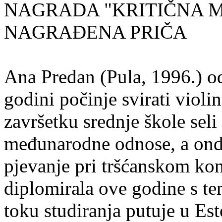
NAGRADA "KRITIČNA MASA
NAGRAĐENA PRIČA
Ana Predan (Pula, 1996.) od
godini počinje svirati violin
završetku srednje škole seli
međunarodne odnose, a onda
pjevanje pri tršćanskom kon
diplomirala ove godine s te
toku studiranja putuje u Es