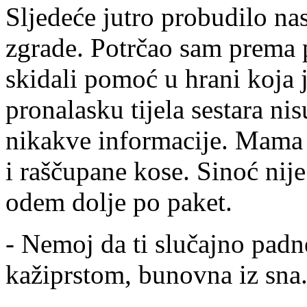
Sljedeće jutro probudilo nas 
zgrade. Potrčao sam prema 
skidali pomoć u hrani koja j
pronalasku tijela sestara ni
nikakve informacije. Mama 
i raščupane kose. Sinoć nije
odem dolje po paket.
- Nemoj da ti slučajno padne
kažiprstom, bunovna iz sna