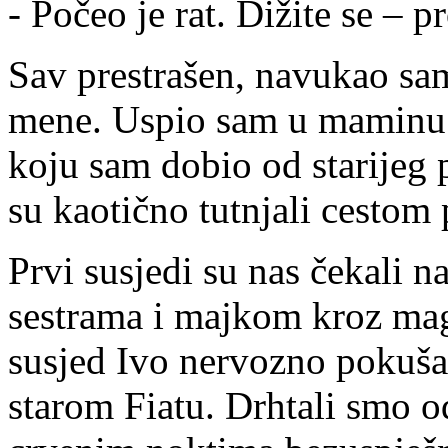
- Počeo je rat. Dižite se – 
Sav prestrašen, navukao sam
mene. Uspio sam u maminu t
koju sam dobio od starijeg 
su kaotično tutnjali cestom
Prvi susjedi su nas čekali n
sestrama i majkom kroz mag
susjed Ivo nervozno pokušav
starom Fiatu. Drhtali smo o