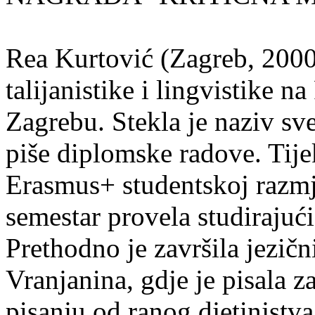
Rea Kurtović (Zagreb, 2000
talijanistike i lingvistike n
Zagrebu. Stekla je naziv sv
piše diplomske radove. Tije
Erasmus+ studentskoj razmj
semestar provela studirajuć
Prethodno je završila jezič
Vranjanina, gdje je pisala z
pisanju od ranog djetinjstva