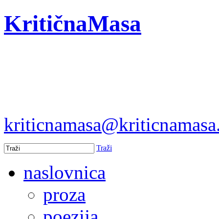
KritičnaMasa
kriticnamasa@kriticnamas
Traži
naslovnica
proza
poezija