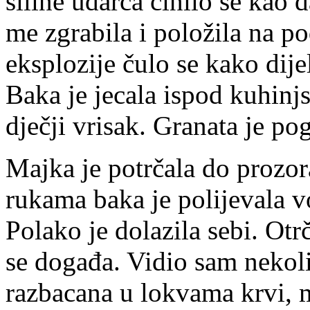
siline udarca činilo se kao 
me zgrabila i položila na p
eksplozije čulo se kako dije
Baka je jecala ispod kuhinj
dječji vrisak. Granata je p
Majka je potrčala do prozor
rukama baka je polijevala v
Polako je dolazila sebi. Ot
se događa. Vidio sam nekolik
razbacana u lokvama krvi, m