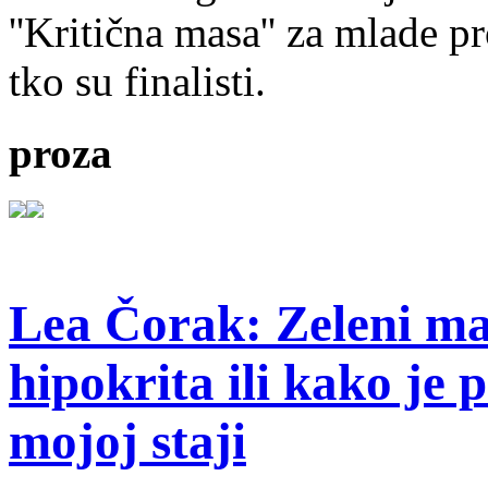
''Kritična masa'' za mlade pr
tko su finalisti.
proza
Lea Čorak: Zeleni man
hipokrita ili kako je 
mojoj staji