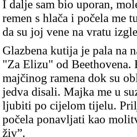
I dalje sam bio uporan, mole
remen s hlača i počela me tu
da su joj vene na vratu izgl
Glazbena kutija je pala na na
"Za Elizu" od Beethovena. B
majčinog ramena dok su obla
jedva disali. Majka me u suz
ljubiti po cijelom tijelu. Pr
počela ponavljati kao molit
živ”.