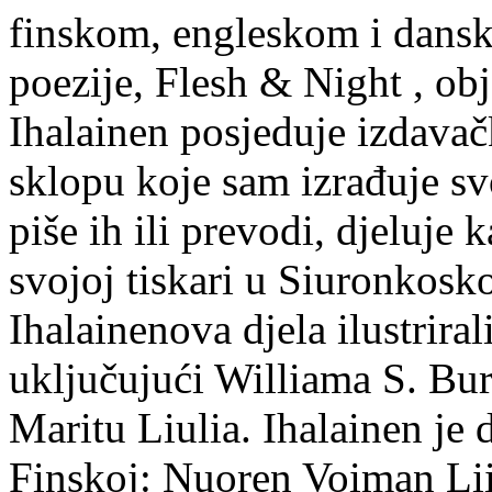
finskom, engleskom i dans
poezije, Flesh & Night , obj
Ihalainen posjeduje izdavač
sklopu koje sam izrađuje sv
piše ih ili prevodi, djeluje 
svojoj tiskari u Siuronkosk
Ihalainenova djela ilustriral
uključujući Williama S. Bur
Maritu Liulia. Ihalainen je
Finskoj: Nuoren Voiman Lii