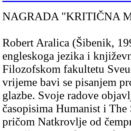
NAGRADA "KRITIČNA MASA
Robert Aralica (Šibenik, 199
engleskoga jezika i književ
Filozofskom fakultetu Sveuč
vrijeme bavi se pisanjem pr
glazbe. Svoje radove objavl
časopisima Humanist i The 
pričom Natkrovlje od čempr