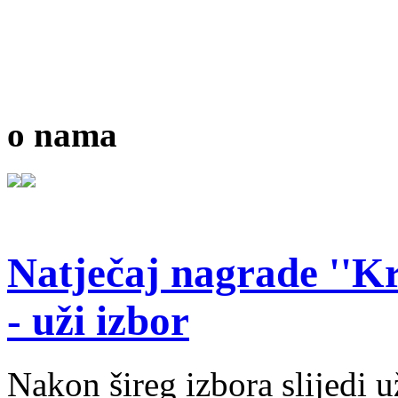
o nama
Natječaj nagrade ''Kr
- uži izbor
Nakon šireg izbora slijedi 