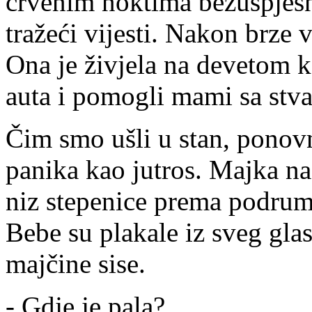
crvenim noktima bezuspješno
tražeći vijesti. Nakon brze 
Ona je živjela na devetom k
auta i pomogli mami sa stva
Čim smo ušli u stan, ponovno
panika kao jutros. Majka nas
niz stepenice prema podrumu
Bebe su plakale iz sveg gla
majčine sise.
- Gdje je pala?