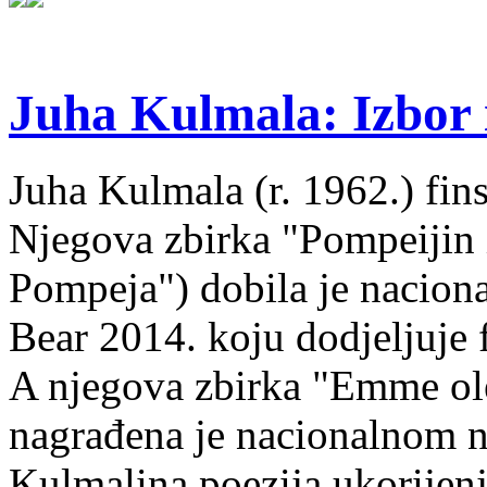
Juha Kulmala: Izbor i
Juha Kulmala (r. 1962.) fins
Njegova zbirka "Pompeijin i
Pompeja") dobila je nacion
Bear 2014. koju dodjeljuje f
A njegova zbirka "Emme ol
nagrađena je nacionalnom 
Kulmalina poezija ukorijenj