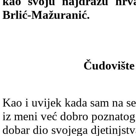
kao svoju najdražu hrv
Brlić-Mažuranić.
Čudovišt
Kao i uvijek kada sam na sel
iz meni već dobro poznato
dobar dio svojega djetinjst