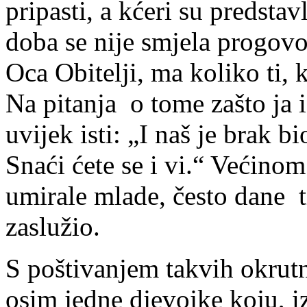
pripasti, a kćeri su predstav
doba se nije smjela progovor
Oca Obitelji, ma koliko ti, 
Na pitanja o tome zašto ja 
uvijek isti: „I naš je brak 
Snaći ćete se i vi.“ Većinom 
umirale mlade, često dane t
zaslužio.
S poštivanjem takvih okrutn
osim jedne djevojke koju, iz