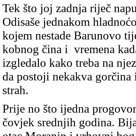
Tek što joj zadnja riječ nap
Odisaše jednakom hladnoćo
kojem nestade Barunovo tije
kobnog čina i vremena kada 
izgledalo kako treba na nje
da postoji nekakva gorčina i
strah.
Prije no što ijedna progovo
čovjek srednjih godina. Bij
otac Moranin i vrhovni bo