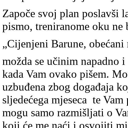
Započe svoj plan poslavši 
pismo, treniranome oku ne 
„Cijenjeni Barune, obećani
možda se učinim napadno i 
kada Vam ovako pišem. Mor
uzbuđena zbog događaja koj
sljedećega mjeseca te Vam 
mogu samo razmišljati o V
koji će me naći i osvojiti m