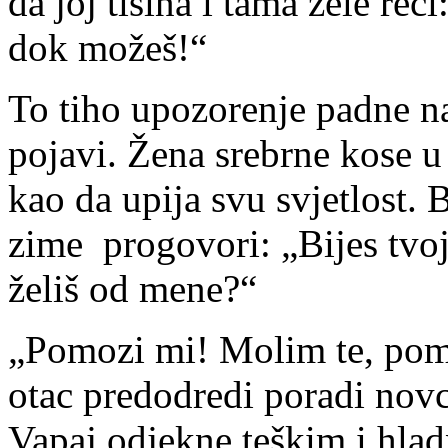
da joj tišina i tama žele reć
dok možeš!“
To tiho upozorenje padne na
pojavi. Žena srebrne kose 
kao da upija svu svjetlost.
zime progovori: „Bijes tvoj o
želiš od mene?“
„Pomozi mi! Molim te, pomo
otac predodredi poradi nov
Vapaj odjekne teškim i hl