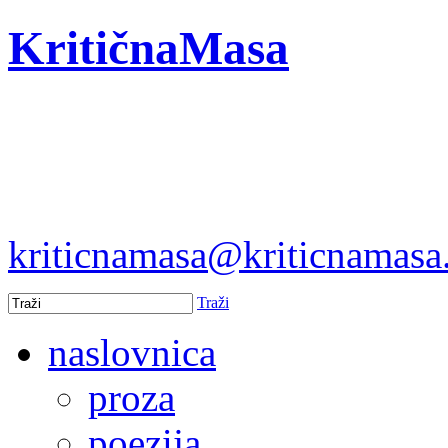
KritičnaMasa
kriticnamasa@kriticnamas
Traži
naslovnica
proza
poezija