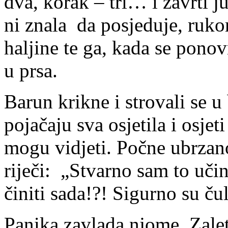
dva, korak – tri… i zavrti ju
ni znala da posjeduje, ruk
haljine te ga, kada se ponov
u prsa.
Barun krikne i strovali se 
pojačaju sva osjetila i osjet
mogu vidjeti. Počne ubrzano
riječi: „Stvarno sam to uči
činiti sada!?! Sigurno su ču
Panika zavlada njome. Zalet