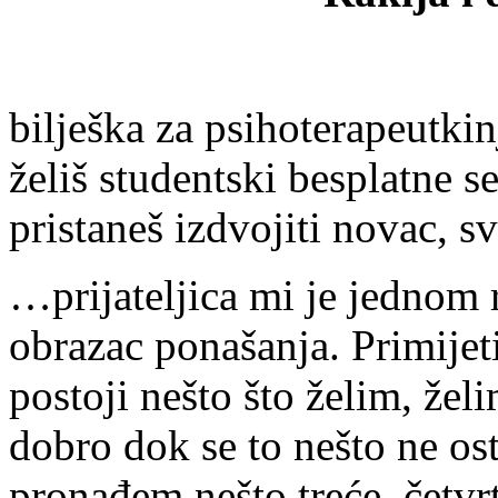
bilješka za psihoterapeutki
želiš studentski besplatne s
pristaneš izdvojiti novac, sv
…prijateljica mi je jednom 
obrazac ponašanja. Primijet
postoji nešto što želim, želi
dobro dok se to nešto ne os
pronađem nešto treće, četvrt