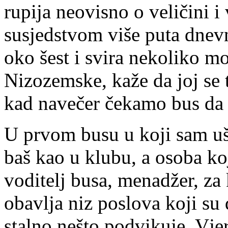
rupija neovisno o veličini i 
susjedstvom više puta dnevn
oko šest i svira nekoliko mo
Nizozemske, kaže da joj se t
kad navečer čekamo bus da n
U prvom busu u koji sam ušl
baš kao u klubu, a osoba ko
voditelj busa, menadžer, za
obavlja niz poslova koji su
stalno nešto podvikuje. Vje