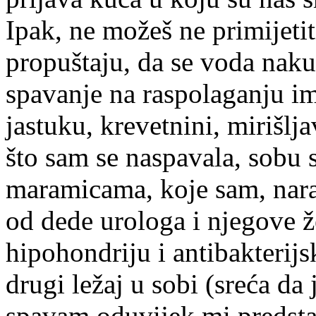
Ipak, ne možeš ne primijeti
propuštaju, da se voda nak
spavanje na raspolaganju ima
jastuku, krevetnini, mirišlj
što sam se naspavala, sobu 
maramicama, koje sam, nara
od dede urologa i njegove že
hipohondriju i antibakterij
drugi ležaj u sobi (sreća da
spavam oduvijek mi predsta