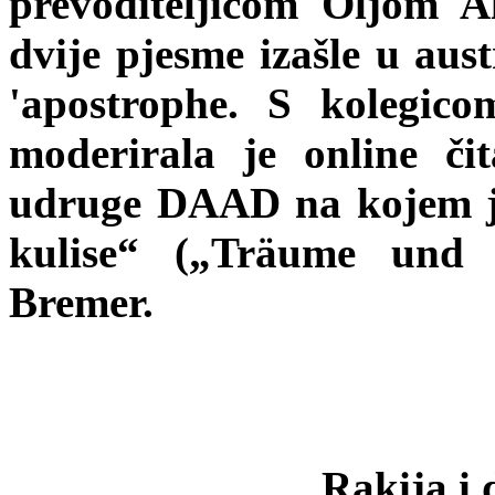
prevoditeljicom Oljom Al
dvije pjesme izašle u aus
'apostrophe. S kolegic
moderirala je online či
udruge DAAD na kojem j
kulise“ („Träume und K
Bremer.
Rakija i 