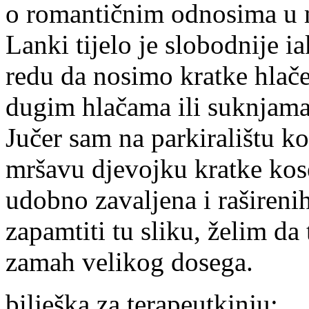
o romantičnim odnosima u 
Lanki tijelo je slobodnije ia
redu da nosimo kratke hlač
dugim hlačama ili suknjama,
Jučer sam na parkiralištu ko
mršavu djevojku kratke kose
udobno zavaljena i rašireni
zapamtiti tu sliku, želim da
zamah velikog dosega.
bilješka za terapeutkinju: