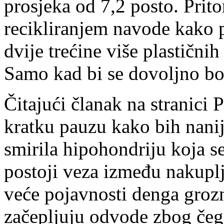
prosjeka od 7,2 posto. Prito
recikliranjem navode kako po
dvije trećine više plastičnih
Samo kad bi se dovoljno bo
Čitajući članak na stranici 
kratku pauzu kako bih nanij
smirila hipohondriju koja s
postoji veza između nakuplj
veće pojavnosti denga grozn
začepljuju odvode zbog čega