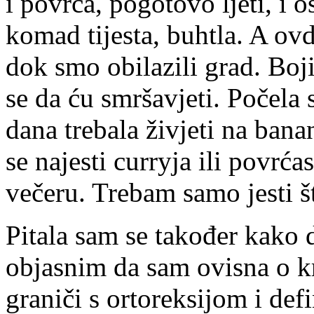
i povrća, pogotovo ljeti, i 
komad tijesta, buhtla. A ov
dok smo obilazili grad. Boj
se da ću smršavjeti. Počela 
dana trebala živjeti na bana
se najesti curryja ili povrća
večeru. Trebam samo jesti š
Pitala sam se također kako 
objasnim da sam ovisna o k
graniči s ortoreksijom i def