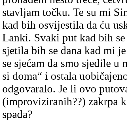
stavljam točku. Te su mi Sim
kad bih osvijestila da ću us
Lanki. Svaki put kad bih se z
sjetila bih se dana kad mi j
se sjećam da smo sjedile u m
si doma“ i ostala uobičajen
odgovaralo. Je li ovo putov
(improviziranih??) zakrpa 
spada?