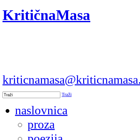
KritičnaMasa
kriticnamasa@kriticnamas
Traži
naslovnica
proza
poezija