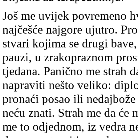
Još me uvijek povremeno hva
najčešće najgore ujutro. Pr
stvari kojima se drugi bave,
pauzi, u zrakopraznom pros
tjedana. Panično me strah d
napraviti nešto veliko: diplo
pronaći posao ili nedajbože k
neću znati. Strah me da će 
me to odjednom, iz vedra ne