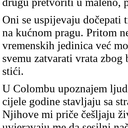
drugu pretvoriti u maleno, 
Oni se uspijevaju dočepati tr
na kućnom pragu. Pritom ne
vremenskih jedinica već mor
svemu zatvarati vrata zbog
stići.
U Colombu upoznajem ljude 
cijele godine stavljaju sa 
Njihove mi priče češljaju ži
uvjeravaju me da sesilni na