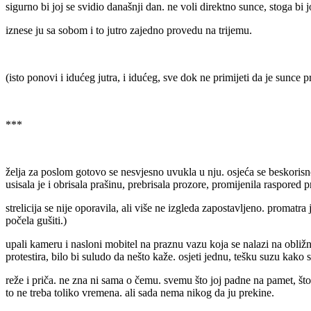
sigurno bi joj se svidio današnji dan. ne voli direktno sunce, stoga bi
iznese ju sa sobom i to jutro zajedno provedu na trijemu.
(isto ponovi i idućeg jutra, i idućeg, sve dok ne primijeti da je sunce pr
***
želja za poslom gotovo se nesvjesno uvukla u nju. osjeća se beskorisno,
usisala je i obrisala prašinu, prebrisala prozore, promijenila raspored
strelicija se nije oporavila, ali više ne izgleda zapostavljeno. promatr
počela gušiti.)
upali kameru i nasloni mobitel na praznu vazu koja se nalazi na obliž
protestira, bilo bi suludo da nešto kaže. osjeti jednu, tešku suzu kako s
reže i priča. ne zna ni sama o čemu. svemu što joj padne na pamet, što j
to ne treba toliko vremena. ali sada nema nikog da ju prekine.