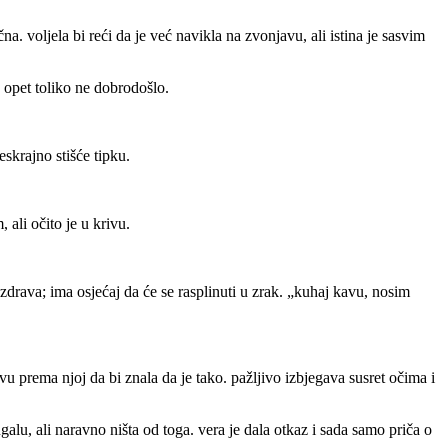
a. voljela bi reći da je već navikla na zvonjavu, ali istina je sasvim
 opet toliko ne dobrodošlo.
eskrajno stišće tipku.
, ali očito je u krivu.
ozdrava; ima osjećaj da će se rasplinuti u zrak. „kuhaj kavu, nosim
vu prema njoj da bi znala da je tako. pažljivo izbjegava susret očima i
lu, ali naravno ništa od toga. vera je dala otkaz i sada samo priča o