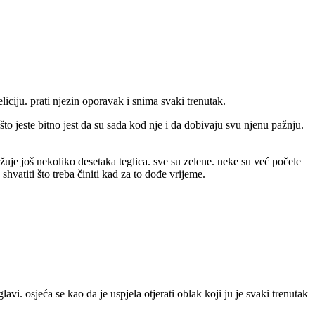
eliciju. prati njezin oporavak i snima svaki trenutak.
 što jeste bitno jest da su sada kod nje i da dobivaju svu njenu pažnju.
užuje još nekoliko desetaka teglica. sve su zelene. neke su već počele
 shvatiti što treba činiti kad za to dođe vrijeme.
vi. osjeća se kao da je uspjela otjerati oblak koji ju je svaki trenutak