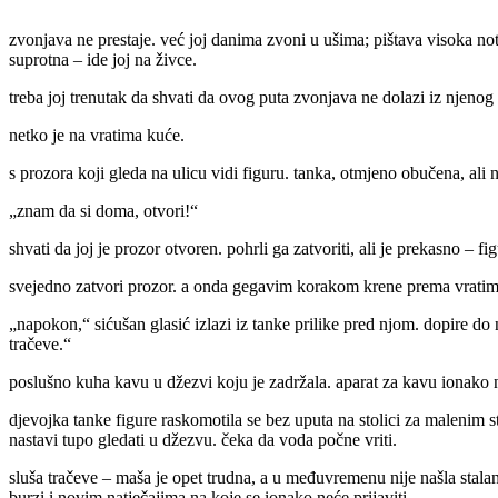
zvonjava ne prestaje. već joj danima zvoni u ušima; pištava visoka nota 
suprotna – ide joj na živce.
treba joj trenutak da shvati da ovog puta zvonjava ne dolazi iz njen
netko je na vratima kuće.
s prozora koji gleda na ulicu vidi figuru. tanka, otmjeno obučena, ali 
„znam da si doma, otvori!“
shvati da joj je prozor otvoren. pohrli ga zatvoriti, ali je prekasno – fig
svejedno zatvori prozor. a onda gegavim korakom krene prema vratim
„napokon,“ sićušan glasić izlazi iz tanke prilike pred njom. dopire do 
tračeve.“
poslušno kuha kavu u džezvi koju je zadržala. aparat za kavu ionako nij
djevojka tanke figure raskomotila se bez uputa na stolici za malenim st
nastavi tupo gledati u džezvu. čeka da voda počne vriti.
sluša tračeve – maša je opet trudna, a u međuvremenu nije našla stalan
burzi i novim natječajima na koje se ionako neće prijaviti.