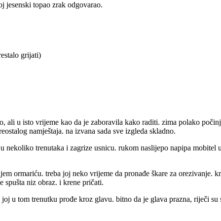
 joj jesenski topao zrak odgovarao.
estalo grijati)
 ali u isto vrijeme kao da je zaboravila kako raditi. zima polako počinje 
 preostalog namještaja. na izvana sada sve izgleda skladno.
a ju nekoliko trenutaka i zagrize usnicu. rukom naslijepo napipa mobitel u
njem ormariću. treba joj neko vrijeme da pronađe škare za orezivanje. 
e spušta niz obraz. i krene pričati.
oj u tom trenutku prođe kroz glavu. bitno da je glava prazna, riječi su sl