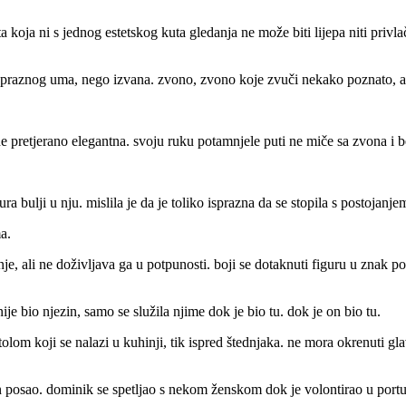
koja ni s jednog estetskog kuta gledanja ne može biti lijepa niti privlačn
og praznog uma, nego izvana. zvono, zvono koje zvuči nekako poznato, a
ne pretjerano elegantna. svoju ruku potamnjele puti ne miče sa zvona i b
ura bulji u nju. mislila je da je toliko isprazna da se stopila s postojanjem
a.
nje, ali ne doživljava ga u potpunosti. boji se dotaknuti figuru u znak p
e bio njezin, samo se služila njime dok je bio tu. dok je on bio tu.
olom koji se nalazi u kuhinji, tik ispred štednjaka. ne mora okrenuti gla
 posao. dominik se spetljao s nekom ženskom dok je volontirao u portuga