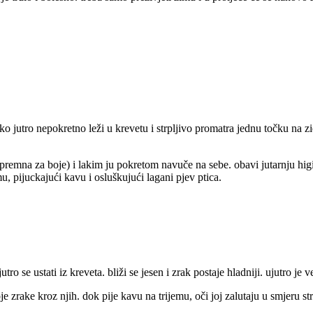
ko jutro nepokretno leži u krevetu i strpljivo promatra jednu točku na zid
e spremna za boje) i lakim ju pokretom navuče na sebe. obavi jutarnju higi
, pijuckajući kavu i osluškujući lagani pjev ptica.
ujutro se ustati iz kreveta. bliži se jesen i zrak postaje hladniji. ujutro 
oje zrake kroz njih. dok pije kavu na trijemu, oči joj zalutaju u smjeru s