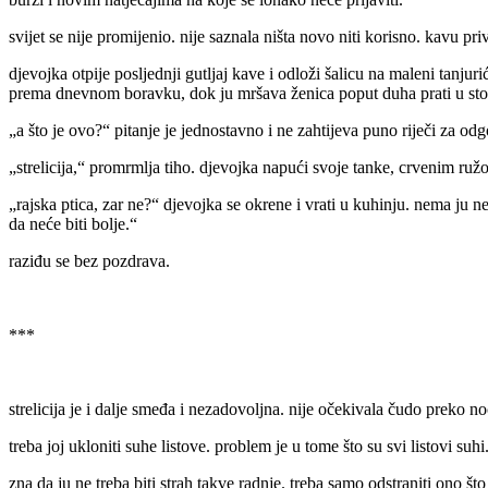
svijet se nije promijenio. nije saznala ništa novo niti korisno. kavu privo
djevojka otpije posljednji gutljaj kave i odloži šalicu na maleni tanjur
prema dnevnom boravku, dok ju mršava ženica poput duha prati u stop
„a što je ovo?“ pitanje je jednostavno i ne zahtijeva puno riječi za od
„strelicija,“ promrmlja tiho. djevojka napući svoje tanke, crvenim ruž
„rajska ptica, zar ne?“ djevojka se okrene i vrati u kuhinju. nema ju ne
da neće biti bolje.“
raziđu se bez pozdrava.
***
strelicija je i dalje smeđa i nezadovoljna. nije očekivala čudo preko no
treba joj ukloniti suhe listove. problem je u tome što su svi listovi suh
zna da ju ne treba biti strah takve radnje. treba samo odstraniti ono što