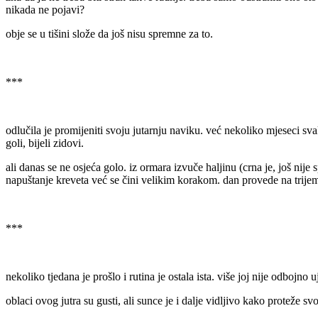
nikada ne pojavi?
obje se u tišini slože da još nisu spremne za to.
***
odlučila je promijeniti svoju jutarnju naviku. već nekoliko mjeseci sva
goli, bijeli zidovi.
ali danas se ne osjeća golo. iz ormara izvuče haljinu (crna je, još nij
napuštanje kreveta već se čini velikim korakom. dan provede na trijemu
***
nekoliko tjedana je prošlo i rutina je ostala ista. više joj nije odbojno 
oblaci ovog jutra su gusti, ali sunce je i dalje vidljivo kako proteže sv