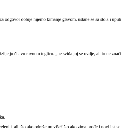
a i za odgovor dobije nijemo kimanje glavom. ustane se sa stola i uputi
ije ju čitavu ravno u teglicu. „ne sviđa joj se ovdje, ali to ne znači
tka.
eleniti. ali, što ako odreže previše? što ako zima prođe i novi list se