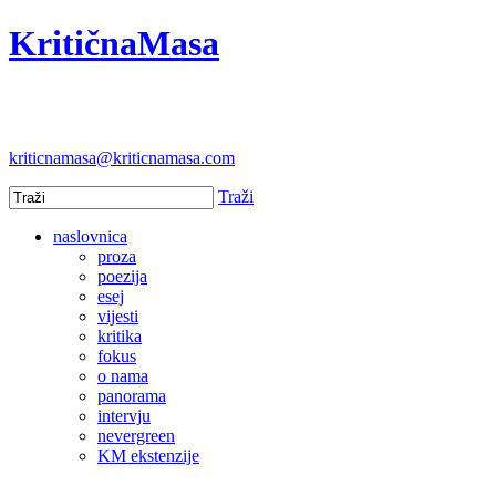
KritičnaMasa
kriticnamasa@kriticnamasa.com
Traži
naslovnica
proza
poezija
esej
vijesti
kritika
fokus
o nama
panorama
intervju
nevergreen
KM ekstenzije