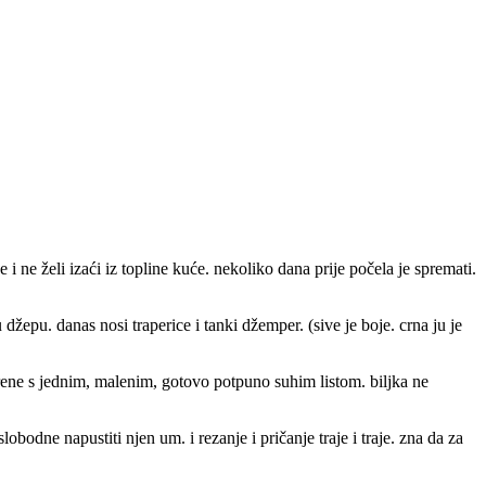
i ne želi izaći iz topline kuće. nekoliko dana prije počela je spremati.
 džepu. danas nosi traperice i tanki džemper. (sive je boje. crna ju je
krene s jednim, malenim, gotovo potpuno suhim listom. biljka ne
obodne napustiti njen um. i rezanje i pričanje traje i traje. zna da za