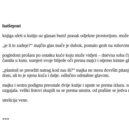
hatšepsut
knjiga uleti u kutiju uz glasan bum! prasak odjekne prostorijom. može g
„je li to zadnje?“ majčin glas inače je dubok, pomalo grub na rubovim
pogledom prošara po ostatku kuće koju može vidjeti – dnevna soba čije
čamila u kutu. usmjeri svoje blijede oči prema majci i nijemo kimne 
„planiraš se preseliti natrag kod nas ili?“ majka ne mora dovršiti pitanj
dom, ali to je njena kuća i dalje. odlučno odmahne glavom.
majka i sestra podignu preostale dvije kutije i upute se prema izlazu. n
uzgajala. veliki listovi skupili su se prema unutra. od prašine se jedva 
strelicija vene.
***