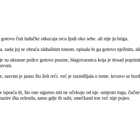
otovo čuti luđačke otkucaja srca ljudi oko sebe. ali nije ju briga.
a. sada joj se obraća slabašnim tonom. opisala bi ga gotovo nježnim, al
 su ukrasne police gotovo prazne, blagovaonica koja je dosad poprimila
glavom.
e, sasvim je jasno što želi reći. već je razmišljala o tome. krvavo se boril
e ispraća ih, što one sigurno niti ne očekuju od nje. umjesto toga, čučne
nazire išta zelenila, tamo gdje ih suhi, smećkasti ton već nije pojeo.