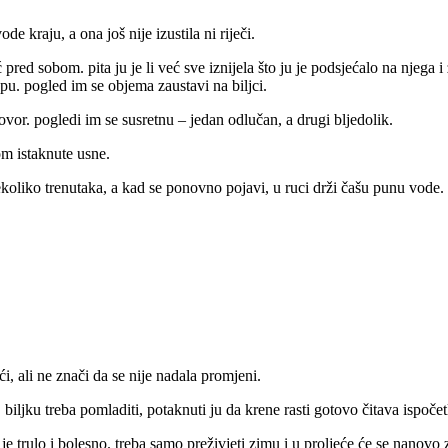
de kraju, a ona još nije izustila ni riječi.
ić pred sobom. pita ju je li već sve iznijela što ju je podsjećalo na njeg
u. pogled im se objema zaustavi na biljci.
govor. pogledi im se susretnu – jedan odlučan, a drugi bljedolik.
om istaknute usne.
koliko trenutaka, a kad se ponovno pojavi, u ruci drži čašu punu vode. izl
ći, ali ne znači da se nije nadala promjeni.
i. biljku treba pomladiti, potaknuti ju da krene rasti gotovo čitava ispoče
 je trulo i bolesno. treba samo preživjeti zimu i u proljeće će se nanovo z