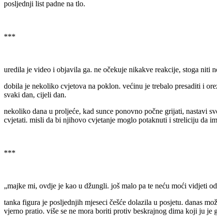
posljednji list padne na tlo.
***
uredila je video i objavila ga. ne očekuje nikakve reakcije, stoga niti 
dobila je nekoliko cvjetova na poklon. većinu je trebalo presaditi i orez
svaki dan, cijeli dan.
nekoliko dana u proljeće, kad sunce ponovno počne grijati, nastavi svoj
cvjetati. misli da bi njihovo cvjetanje moglo potaknuti i streliciju da im 
***
„majke mi, ovdje je kao u džungli. još malo pa te neću moći vidjeti od
tanka figura je posljednjih mjeseci češće dolazila u posjetu. danas može
vjerno pratio. više se ne mora boriti protiv beskrajnog dima koji ju je g