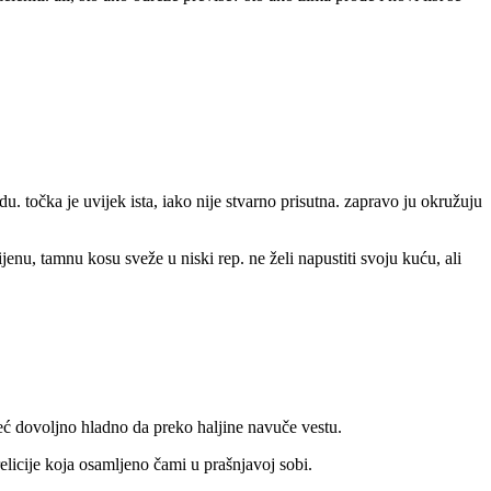
u. točka je uvijek ista, iako nije stvarno prisutna. zapravo ju okružuju
jenu, tamnu kosu sveže u niski rep. ne želi napustiti svoju kuću, ali
je već dovoljno hladno da preko haljine navuče vestu.
trelicije koja osamljeno čami u prašnjavoj sobi.