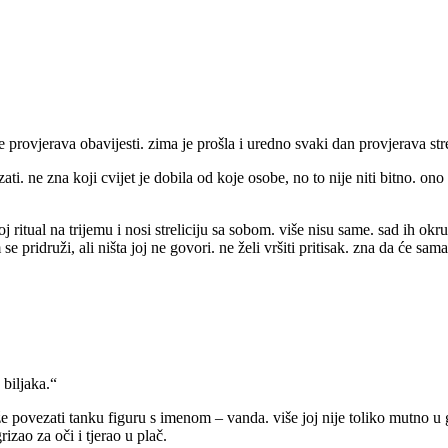
ne provjerava obavijesti. zima je prošla i uredno svaki dan provjerava str
ati. ne zna koji cvijet je dobila od koje osobe, no to nije niti bitno. ono
 ritual na trijemu i nosi streliciju sa sobom. više nisu same. sad ih okr
se pridruži, ali ništa joj ne govori. ne želi vršiti pritisak. zna da će sama
 biljaka.“
 povezati tanku figuru s imenom – vanda. više joj nije toliko mutno u gla
rizao za oči i tjerao u plač.