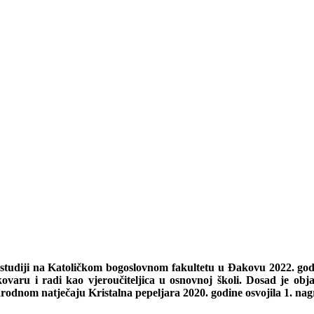
i studiji na Katoličkom bogoslovnom fakultetu u Đakovu 2022. godi
varu i radi kao vjeroučiteljica u osnovnoj školi. Dosad je obja
arodnom natječaju Kristalna pepeljara 2020. godine osvojila 1. na