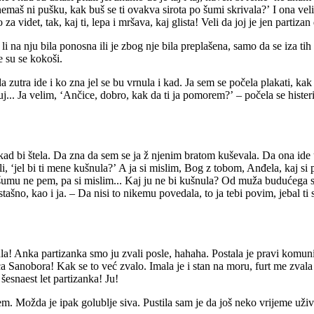
nemaš ni pušku, kak buš se ti ovakva sirota po šumi skrivala?ʼ I ona vel
za videt, tak, kaj ti, lepa i mršava, kaj glista! Veli da joj je jen partizan d
 li na nju bila ponosna ili je zbog nje bila preplašena, samo da se iza t
e su se kokoši.
zutra ide i ko zna jel se bu vrnula i kad. Ja sem se počela plakati, kak ne
j... Ja velim, ʻAnčice, dobro, kak da ti ja pomorem?ʼ – počela se hister
ad bi štela. Da zna da sem se ja ž njenim bratom kuševala. Da ona ide u 
li, ʻjel bi ti mene kušnula?ʼ A ja si mislim, Bog z tobom, Anđela, kaj si 
 u šumu ne pem, pa si mislim... Kaj ju ne bi kušnula? Od muža budućega 
šno, kao i ja. – Da nisi to nikemu povedala, to ja tebi povim, jebal ti s
la! Anka partizanka smo ju zvali posle, hahaha. Postala je pravi komunist
a Sanobora! Kak se to već zvalo. Imala je i stan na moru, furt me zvala 
 šesnaest let partizanka! Ju!
ljem. Možda je ipak golublje siva. Pustila sam je da još neko vrijeme už