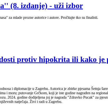
' (8. izdanje) - uži izbor
sa'' za mlade prozne autorice i autore. Pročitajte tko su finalisti.
sti protiv hipokrita ili kako je 
odnosa i diplomacije u Zagrebu. Autorica je zbirke pjesama Šetnja šare
udima i moru; putovanje Grčkom, koji je iste godine nagrađen na regio
ozu. 2024. godine dodijeljena joj je nagrada "Zdravko Pucak" za pjesni
jiževnih natječaja. Živi i radi u Zagrebu.