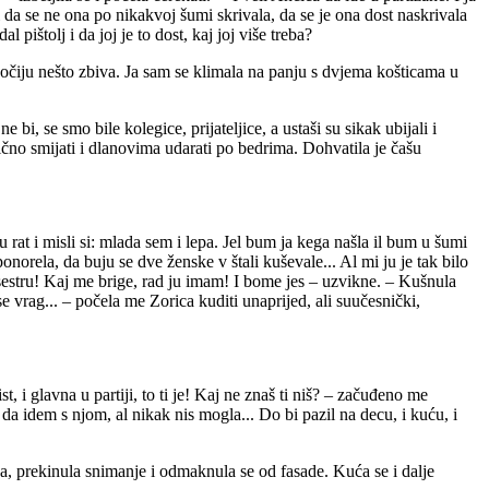
i da se ne ona po nikakvoj šumi skrivala, da se je ona dost naskrivala
al pištolj i da joj je to dost, kaj joj više treba?
ih očiju nešto zbiva. Ja sam se klimala na panju s dvjema košticama u
 bi, se smo bile kolegice, prijateljice, a ustaši su sikak ubijali i
ično smijati i dlanovima udarati po bedrima. Dohvatila je čašu
rat i misli si: mlada sem i lepa. Jel bum ja kega našla il bum u šumi
ponorela, da buju se dve ženske v štali kuševale... Al mi ju je tak bilo
sestru! Kaj me brige, rad ju imam! I bome jes – uzvikne. – Kušnula
e vrag... – počela me Zorica kuditi unaprijed, ali suučesnički,
, i glavna u partiji, to ti je! Kaj ne znaš ti niš? – začuđeno me
da idem s njom, al nikak nis mogla... Do bi pazil na decu, i kuću, i
iva, prekinula snimanje i odmaknula se od fasade. Kuća se i dalje