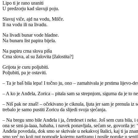
Lipo ti je rano uraniti
U predzorju kad slavuji poju.
Slavuj viče, ajd na vodu, Milče.
Il na vodu ili na livadu.
Na livadi bunar vode hladne.
Na bunaru list papira bijela.
Na papiru crna slova pišu
Crna slova, al su žalovita [žalostita?]
Grijota je curu poljubiti.
Poljubiti, pa je ostaviti.
– Ta je baš bila lepa! I točno ju, ono – zamahivala je prstima lijevo-d
– A ko je Anđela, Zorica – pitala sam sa strepnjom, sigurna da je to net
– Niš pak ne znaš! – očekivano je ciknula, ljuta jer sam je prenula iz 
trebalo je samo pustiti Zoricu da slijedi svoja sjećanja.
– Na bregu smo bile Anđela i ja, četrdeset i neke. Još sem cura bila, i
ona se smi-ja-laaa, hahaha, i navek ponavljala, sećam se, govorila je: 
Anđela povedala, dok smo se skrivale u nekakvoj štalici, kaj ti ja zna
smo već po koji put pomogle kojemu partizanu i nosile poruke u senjike i 