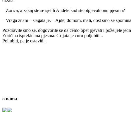
držala.
– Zorica, a zakaj ste se sjetili Anđele kad ste otpjevali onu pjesmu?
– Vraga znam – slagala je. – Ajde, domom, mali, dost smo se spominal
Pozdravile smo se, dogovorile se da ćemo opet pjevati i poželjele jed
Zoričina isprekidana pjesma: Grijota je curu poljubiti...
Poljubiti, pa je ostaviti...
o nama