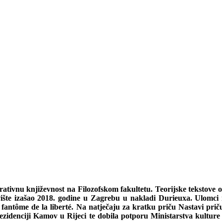
ativnu književnost na Filozofskom fakultetu. Teorijske tekstove obj
ovište izašao 2018. godine u Zagrebu u nakladi Durieuxa. Ulomci 
antôme de la liberté. Na natječaju za kratku priču Nastavi priču (
 rezidenciji Kamov u Rijeci te dobila potporu Ministarstva kultur