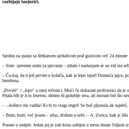
razbijaju tanjurići.
Sjedim na panju sa štrikanom sjedalicom pod guzicom već 24 minute i
– Jeste spremni onda za pjevanje – pitam i naslanjam se na zid iza se
– Ča-kaj, da ti još povim o kolaču, kak je lepo ispal! Domaća jajca, pogl
bambusa.
„Povim“ i „lepo“ u istoj rečenici. Moći ću dokazati profesorici da je
Pitala bih je li to biserno, dimno ili golublje siva, ali moram biti što n
– ...koštice nis vadila! Ki bi to vragi stigel! Se buš pljunula ak najd
– Bum, bum, već jesam – užas, dodam u sebi. – A, Zorica, kak je išla 
Prasne u smijeh. Jedan joj je zub koso zabijen u meso donje čeljusti izv