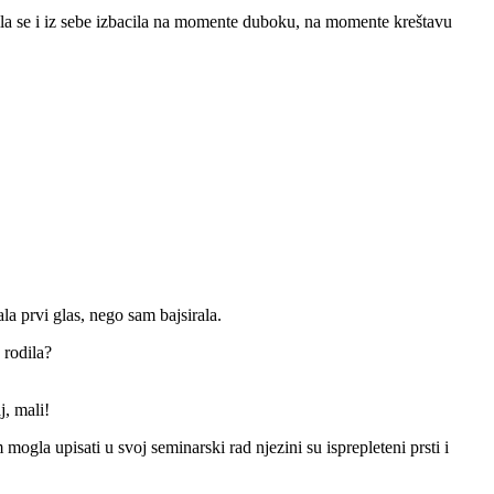
tila se i iz sebe izbacila na momente duboku, na momente kreštavu
ala prvi glas, nego sam bajsirala.
 rodila?
j, mali!
mogla upisati u svoj seminarski rad njezini su isprepleteni prsti i