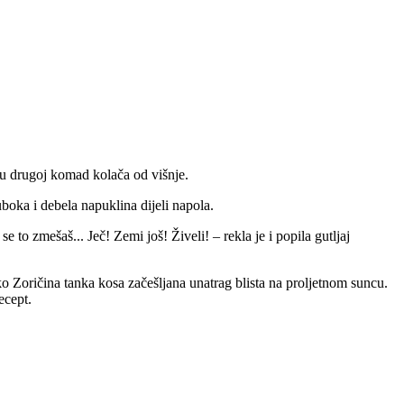
 u drugoj komad kolača od višnje.
boka i debela napuklina dijeli napola.
se to zmešaš... Ječ! Zemi još! Živeli! – rekla je i popila gutljaj
o Zoričina tanka kosa začešljana unatrag blista na proljetnom suncu.
ecept.