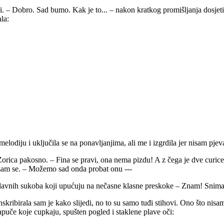
ši. – Dobro. Sad bumo. Kak je to... – nakon kratkog promišljanja dosje
la:
melodiju i uključila se na ponavljanjima, ali me i izgrdila jer nisam pjev
e Zorica pakosno. – Fina se pravi, ona nema pizdu! A z čega je dve curice
a sam se. – Možemo sad onda probat onu ---
pradavnih sukoba koji upućuju na nečasne klasne preskoke – Znam! Snima
skribirala sam je kako slijedi, no to su samo tuđi stihovi. Ono što nisam 
 papuče koje cupkaju, spušten pogled i staklene plave oči: