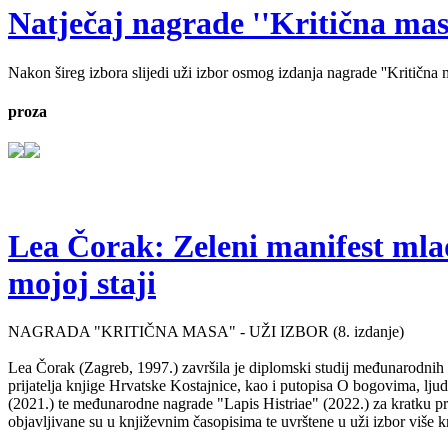
Natječaj nagrade ''Kritična masa'
Nakon šireg izbora slijedi uži izbor osmog izdanja nagrade ''Kritična ma
proza
Lea Čorak: Zeleni manifest mlado
mojoj staji
NAGRADA "KRITIČNA MASA" - UŽI IZBOR (8. izdanje)
Lea Čorak (Zagreb, 1997.) završila je diplomski studij međunarodnih 
prijatelja knjige Hrvatske Kostajnice, kao i putopisa O bogovima, lj
(2021.) te međunarodne nagrade "Lapis Histriae" (2022.) za kratku pr
objavljivane su u književnim časopisima te uvrštene u uži izbor više kn