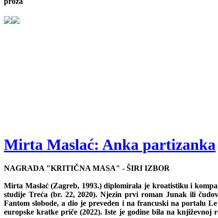
proza
Mirta Maslać: Anka partizanka
NAGRADA "KRITIČNA MASA" - ŠIRI IZBOR
Mirta Maslać (Zagreb, 1993.) diplomirala je kroatistiku i kompar
studije Treća (br. 22, 2020). Njezin prvi roman Junak ili čud
Fantom slobode, a dio je preveden i na francuski na portalu Le f
europske kratke priče (2022). Iste je godine bila na književnoj