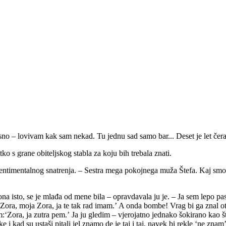
esno – lovivam kak sam nekad. Tu jednu sad samo bar... Deset je let čera
ko s grane obiteljskog stabla za koju bih trebala znati.
sentimentalnog snatrenja. – Sestra mega pokojnega muža Štefa. Kaj smo se
 ona isto, se je mlađa od mene bila – opravdavala ju je. – Ja sem lepo p
ʻZora, moja Zora, ja te tak rad imam.ʼ A onda bombe! Vrag bi ga znal otkud
m:ʻZora, ja zutra pem.ʼ Ja ju gledim – vjerojatno jednako šokirano kao š
kad su ustaši pitali jel znamo de je taj i taj, navek bi rekle ʻne znamʼ –