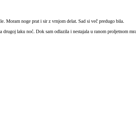
e. Moram noge prat i sir z vrnjom delat. Sad si več predugo bila.
na drugoj laku noć. Dok sam odlazila i nestajala u ranom proljetnom mr