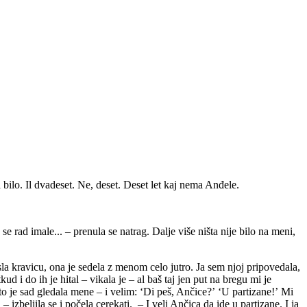
 bilo. Il dvadeset. Ne, deset. Deset let kaj nema Anđele.
 rad imale... – prenula se natrag. Dalje više ništa nije bilo na meni,
asla kravicu, ona je sedela z menom celo jutro. Ja sem njoj pripovedala,
 i do ih je hital – vikala je – al baš taj jen put na bregu mi je
to je sad gledala mene – i velim: ʻDi peš, Ančice?ʼ ʻU partizane!ʼ Mi
 izbeljila se i počela cerekati. – I veli Ančica da ide u partizane. I ja