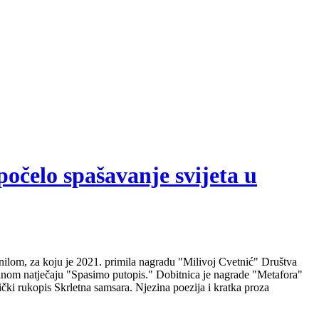
počelo spašavanje svijeta u
nilom, za koju je 2021. primila nagradu "Milivoj Cvetnić" Društva
nalnom natječaju "Spasimo putopis." Dobitnica je nagrade "Metafora"
čki rukopis Skrletna samsara. Njezina poezija i kratka proza