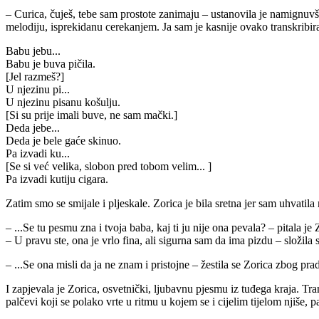
– Curica, čuješ, tebe sam prostote zanimaju – ustanovila je namignuv
melodiju, isprekidanu cerekanjem. Ja sam je kasnije ovako transkribira
Babu jebu...
Babu je buva pičila.
[Jel razmeš?]
U njezinu pi...
U njezinu pisanu košulju.
[Si su prije imali buve, ne sam mački.]
Deda jebe...
Deda je bele gaće skinuo.
Pa izvadi ku...
[Se si već velika, slobon pred tobom velim... ]
Pa izvadi kutiju cigara.
Zatim smo se smijale i pljeskale. Zorica je bila sretna jer sam uhvatila 
– ...Se tu pesmu zna i tvoja baba, kaj ti ju nije ona pevala? – pitala j
– U pravu ste, ona je vrlo fina, ali sigurna sam da ima pizdu – složil
– ...Se ona misli da ja ne znam i pristojne – žestila se Zorica zbog 
I zapjevala je Zorica, osvetnički, ljubavnu pjesmu iz tuđega kraja. Tran
palčevi koji se polako vrte u ritmu u kojem se i cijelim tijelom njiše,