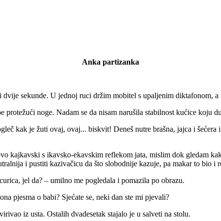
Anka partizanka
 dvije sekunde. U jednoj ruci držim mobitel s upaljenim diktafonom, a
be protežući noge. Nadam se da nisam narušila stabilnost kućice koju du
eč kak je žuti ovaj, ovaj... biskvit! Deneš nutre brašna, jajca i šećera i 
 ovo kajkavski s ikavsko-ekavskim reflekom jata, mislim dok gledam kak
eutralnija i pustiti kazivačicu da što slobodnije kazuje, pa makar to bio i r
eš, curica, jel da? – umilno me pogledala i pomazila po obrazu.
ona pjesma o babi? Sjećate se, neki dan ste mi pjevali?
irivao iz usta. Ostalih dvadesetak stajalo je u salveti na stolu.