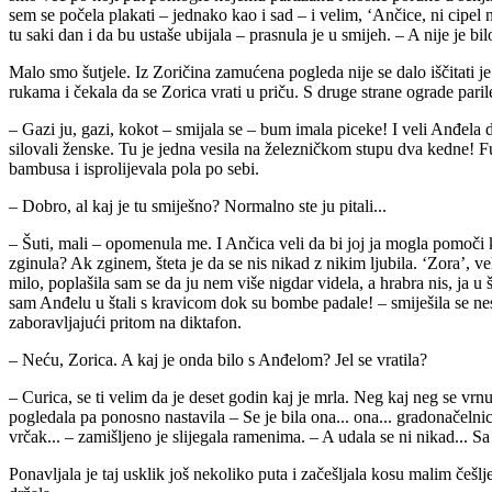
sem se počela plakati – jednako kao i sad – i velim, ʻAnčice, ni cipel 
tu saki dan i da bu ustaše ubijala – prasnula je u smijeh. – A nije je bilo 
Malo smo šutjele. Iz Zoričina zamućena pogleda nije se dalo iščitati je
rukama i čekala da se Zorica vrati u priču. S druge strane ograde paril
– Gazi ju, gazi, kokot – smijala se – bum imala piceke! I veli Anđela da 
silovali ženske. Tu je jedna vesila na železničkom stupu dva kedne! Fu
bambusa i isprolijevala pola po sebi.
– Dobro, al kaj je tu smiješno? Normalno ste ju pitali...
– Šuti, mali – opomenula me. I Ančica veli da bi joj ja mogla pomoči k
zginula? Ak zginem, šteta je da se nis nikad z nikim ljubila. ʻZoraʼ, ve
milo, poplašila sam se da ju nem više nigdar videla, a hrabra nis, ja
sam Anđelu u štali s kravicom dok su bombe padale! – smiješila se nesta
zaboravljajući pritom na diktafon.
– Neću, Zorica. A kaj je onda bilo s Anđelom? Jel se vratila?
– Curica, se ti velim da je deset godin kaj je mrla. Neg kaj neg se vrnu
pogledala pa ponosno nastavila – Se je bila ona... ona... gradonačelnic
vrčak... – zamišljeno je slijegala ramenima. – A udala se ni nikad... Sa
Ponavljala je taj usklik još nekoliko puta i začešljala kosu malim češ