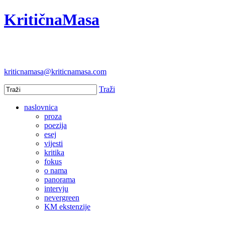
KritičnaMasa
kriticnamasa@kriticnamasa.com
Traži
naslovnica
proza
poezija
esej
vijesti
kritika
fokus
o nama
panorama
intervju
nevergreen
KM ekstenzije