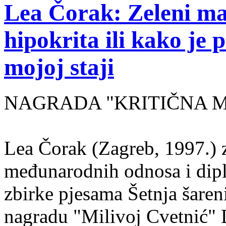
Lea Čorak: Zeleni man
hipokrita ili kako je 
mojoj staji
NAGRADA "KRITIČNA MASA
Lea Čorak (Zagreb, 1997.) z
međunarodnih odnosa i dipl
zbirke pjesama Šetnja šaren
nagradu "Milivoj Cvetnić" D