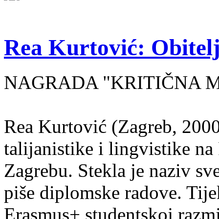
Rea Kurtović: Obitelj
NAGRADA "KRITIČNA MASA
Rea Kurtović (Zagreb, 2000
talijanistike i lingvistike n
Zagrebu. Stekla je naziv sv
piše diplomske radove. Tije
Erasmus+ studentskoj razmj