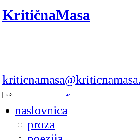
KritičnaMasa
kriticnamasa@kriticnamas
Traži
naslovnica
proza
poezija