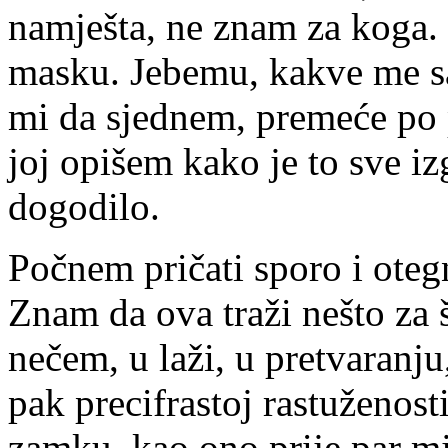
namješta, ne znam za koga.
masku. Jebemu, kakve me s
mi da sjednem, premeće po p
joj opišem kako je to sve i
dogodilo.
Počnem pričati sporo i oteg
Znam da ova traži nešto za š
nečem, u laži, u pretvaranju
pak precifrastoj rastuženos
zamku, kao ono prije par mj