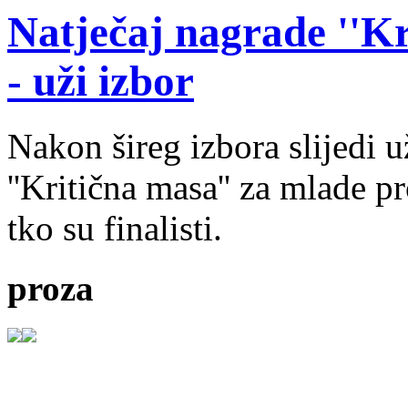
Natječaj nagrade ''Kr
- uži izbor
Nakon šireg izbora slijedi 
''Kritična masa'' za mlade pr
tko su finalisti.
proza