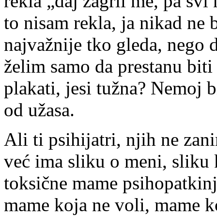
rekla „daj zagrli me, pa svi
to nisam rekla, ja nikad ne b
najvažnije tko gleda, nego 
želim samo da prestanu biti
plakati, jesi tužna? Nemoj b
od užasa.
Ali ti psihijatri, njih ne z
već ima sliku o meni, sliku 
toksične mame psihopatkinj
mame koja ne voli, mame k