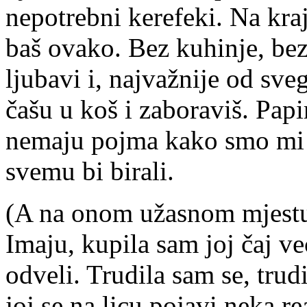
nepotrebni kerefeki. Na kraj
baš ovako. Bez kuhinje, be
ljubavi i, najvažnije od sve
čašu u koš i zaboraviš. Papi
nemaju pojma kako smo mi ne
svemu bi birali.
(A na onom užasnom mjestu,
Imaju, kupila sam joj čaj ve
odveli. Trudila sam se, trud
joj se na licu pojavi neka re