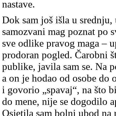
nastave.
Dok sam još išla u srednju, 
samozvani mag poznat po s
sve odlike pravog maga – u
prodoran pogled. Čarobni št
publike, javila sam se. Na p
a on je hodao od osobe do 
i govorio „spavaj“, na što b
do mene, nije se dogodilo a
Osjetila sam bolni ubod na r