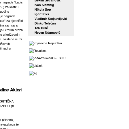
Bekim Sejranović
 nagrade "Lapis
Ivan Slamnig
22.) za kratku
Nikola Sop
 godine
Igor Stiks
j je nagrada
Vladimir Stojsavljević
ak" za pjesnički
Dinko Telećan
etna samsara.
Tea Tulić
ja i kratka proza
Neven Ušumović
su u književnim
e uvrštene u uži
jiževnih
 i radi u
KRITIČNA
 IZBOR (8.
a (Šibenik,
 hrvatskoga te