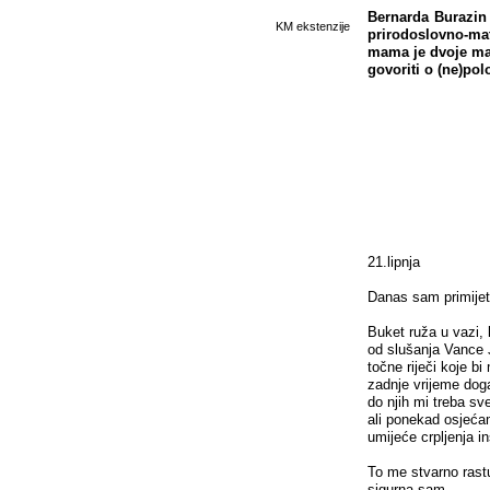
Bernarda Burazin 
KM ekstenzije
prirodoslovno-mat
mama je dvoje mal
govoriti o (ne)po
21.lipnja
Danas sam primijet
Buket ruža u vazi, 
od slušanja Vance 
točne riječi koje b
zadnje vrijeme dog
do njih mi treba sv
ali ponekad osjeć
umijeće crpljenja in
To me stvarno rast
sigurna sam.