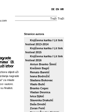
Traži
a.com
Stranice autora
Književna karika / Lit link
festival 2013-2014
Književna karika / Lit link
festival 2015
Književna karika / Lit link
festival 2016
Antun Branko Šimić
Krešimir Bagić
zbora slijedi uži
Renato Baretić
izdanja nagrade
Ivana Bodrožić
sa'' za mlade
Slađana Bukovac
ce i autore.
Vlado Bulić
su finalisti.
Branko Cegec
Vladan Desnica
Ivica Djikić
Slavenka Drakulić
Daša Drndić
Zoran Ferić