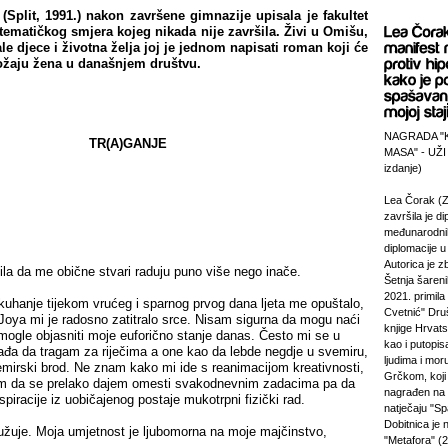
(Split, 1991.) nakon završene gimnazije upisala je fakultet
ematičkog smjera kojeg nikada nije završila. Živi u Omišu,
e djece i životna želja joj je jednom napisati roman koji će
ložaju žena u današnjem društvu.
NAGRADA "
TR(A)GANJE
MASA" - UŽI
izdanje)
Lea Čorak (Z
završila je di
međunarodni
diplomacije 
Autorica je z
ila da me obične stvari raduju puno više nego inače.
Šetnja šareni
2021. primila
kuhanje tijekom vrućeg i sparnog prvog dana ljeta me opuštalo,
Cvetnić" Druš
Joya mi je radosno zatitralo srce. Nisam sigurna da mogu naći
knjige Hrvats
i mogle objasniti moje euforično stanje danas. Često mi se u
kao i putopi
ađa da tragam za riječima a one kao da lebde negdje u svemiru,
ljudima i mor
emirski brod. Ne znam kako mi ide s reanimacijom kreativnosti,
Grčkom, koji 
am da se prelako dajem omesti svakodnevnim zadacima pa da
nagrađen na
spiracije iz uobičajenog postaje mukotrpni fizički rad.
natječaju "Sp
Dobitnica je
užuje. Moja umjetnost je ljubomorna na moje majčinstvo,
"Metafora" (2