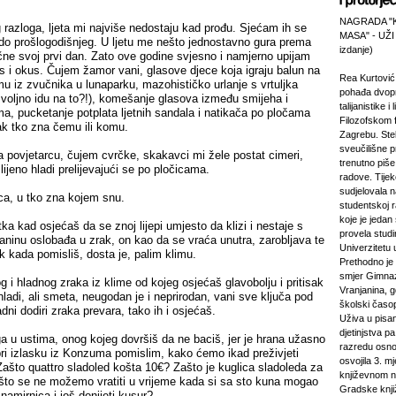
NAGRADA "
razloga, ljeta mi najviše nedostaju kad prođu. Sjećam ih se
MASA" - UŽI
 do prošlogodišnjeg. U ljetu me nešto jednostavno gura prema
izdanje)
čne svoj prvi dan. Zato ove godine svjesno i namjerno upijam
is i okus. Čujem žamor vani, glasove djece koja igraju balun na
Rea Kurtović
mu iz zvučnika u lunaparku, mazohističko urlanje s vrtuljka
pohađa dvopr
 voljno idu na to?!), komešanje glasova između smijeha i
talijanistike i
a, pucketanje potplata ljetnih sandala i natikača po pločama
Filozofskom f
sak tko zna čemu ili komu.
Zagrebu. Stek
sveučilišne p
a povjetarcu, čujem cvrčke, skakavci mi žele postat cimeri,
trenutno piš
lijeno hladi prelijevajući se po pločicama.
radove. Tijek
sudjelovala 
a, u tko zna kojem snu.
studentskoj 
koje je jeda
ka kad osjećaš da se znoj lijepi umjesto da klizi i nestaje s
provela studi
tkaninu oslobađa u zrak, on kao da se vraća unutra, zarobljava te
Univerzitetu 
ak kada pomisliš, dosta je, palim klimu.
Prethodno je 
smjer Gimnaz
g i hladnog zraka iz klime od kojeg osjećaš glavobolju i pritisak
Vranjanina, g
ladi, ali smeta, neugodan je i neprirodan, vani sve ključa pod
školski časo
adni dodiri zraka prevara, tako ih i osjećaš.
Uživa u pisa
djetinjstva pa
 u ustima, onog kojeg dovršiš da ne baciš, jer je hrana užasno
razredu osno
pri izlasku iz Konzuma pomislim, kako ćemo ikad preživjeti
osvojila 3. m
ašto quattro sladoled košta 10€? Zašto je kuglica sladoleda za
književnom n
ašto se ne možemo vratiti u vrijeme kada si sa sto kuna mogao
Gradske knji
namirnica i još donijeti kusur?