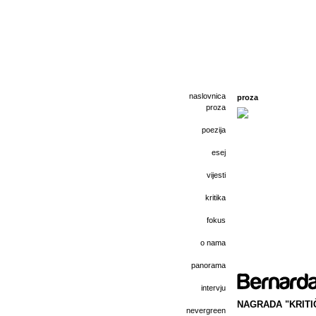
naslovnica
proza
proza
poezija
esej
vijesti
kritika
fokus
o nama
panorama
intervju
NAGRADA "KRITIČ
nevergreen