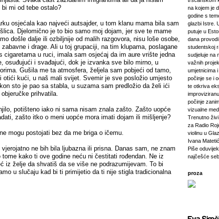
tršćanskom k
o bi mi od tebe ostalo?
na kojem je d
godine s tem
ku osjećala kao najveći autsajder, u tom klanu mama bila sam
glazbi Istre. 
ošlica. Djelomično je to bio samo moj dojam, jer sve te mame
putuje u Esto
mo došle dalje ili ozbiljnije od malih razgovora, nisu loše osobe,
dana provod
i zabavne i drage. Ali u toj grupaciji, na tim klupama, poslagane
studentskoj 
 s cigaretama u ruci, imala sam osjećaj da im aure vrište jedna
sudjeluje na 
, osuđujući i svađajući, dok je izvanka sve bilo mirno, u
važnih projeka
vorima. Gušila me ta atmosfera, željela sam pobjeći od tamo,
umjetnicima i 
i otići kući, u naš mali svijet. Svemir je sve posložio umjesto
počinje se i 
kon sto je pao sa stabla, u suzama sam predložio da želi ići
te otkriva ek
 objeručke prihvatila.
improviziranu
počinje zanim
jilo, potišteno iako ni sama nisam znala zašto. Zašto uopće
vizualne medij
ati, zašto itko o meni uopće mora imati dojam ili mišljenje?
Trenutno živi 
za Radio Rojc
ne mogu postojati bez da me briga o ičemu.
violinu u Gla
Ivana Mateti
vjerojatno ne bih bila ljubazna ili prisna. Danas sam, ne znam
Piše oduvijek
o tome kako ti ove godine neću ni čestitati rođendan. Ne iz
najčešće seb
eć iz želje da shvatiš da se više ne podrazumijevam. To bi
mo u slučaju kad bi ti primijetio da ti nije stigla tradicionalna
proza