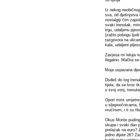
Iz nekog neobičnog 
sva, od djetinjstva
nostalgiji čim zapo
svaki trenutak, mir
trgu, udaljenu pjes
(zašto pobogu ljudi
razgovora na ulicam
kala, udaljeni plje
Zavjesa mi leluja n
ilegalno. Mačka se 
Moja uspavana djec
Dođeš do tog trenut
tijela, da se kroz 
u svoj vonj, trenut
Opori miris umjetno
u sljepoočnicama, h
vrućinom, i ti su hl
Okus Monte pudinga
skupa i svaki dan 
prelazak na euro? Z
jedno dijete 2€? Z
kupiti punu vrećicu 