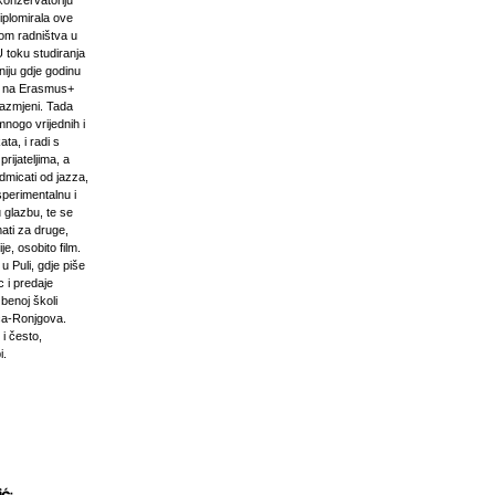
onzervatoriju
iplomirala ove
om radništva u
U toku studiranja
niju gdje godinu
i na Erasmus+
razmjeni. Tada
mnogo vrijednih i
ta, i radi s
prijateljima, a
odmicati od jazza,
sperimentalnu i
 glazbu, te se
ati za druge,
e, osobito film.
u Puli, gdje piše
 i predaje
zbenoj školi
ća-Ronjgova.
 i često,
i.