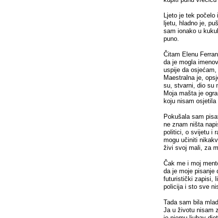
Ljeto je tek počelo 
ljetu, hladno je, pu
sam ionako u kukul
puno.
Čitam Elenu Ferran
da je mogla imenov
uspije da osjećam, 
Maestralna je, opsje
su, stvarni, dio su
Moja mašta je ogran
koju nisam osjetila
Pokušala sam pisati
ne znam ništa napisa
politici, o svijetu 
mogu učiniti nikak
živi svoj mali, za 
Čak me i moj mento
da je moje pisanje 
futuristički zapisi,
policija i sto sve n
Tada sam bila mlada
Ja u životu nisam 
je njemu ljubav dje