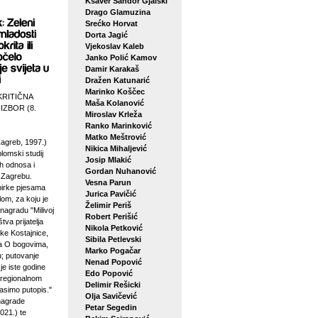
Ksaver Šandor Gjalski
Drago Glamuzina
Srećko Horvat
Dorta Jagić
Vjekoslav Kaleb
Janko Polić Kamov
Damir Karakaš
Dražen Katunarić
Marinko Koščec
KRITIČNA
Maša Kolanović
 IZBOR (8.
Miroslav Krleža
Ranko Marinković
Matko Meštrović
agreb, 1997.)
Nikica Mihaljević
plomski studij
Josip Mlakić
h odnosa i
Gordan Nuhanović
u Zagrebu.
Vesna Parun
birke pjesama
Jurica Pavičić
lom, za koju je
Želimir Periš
 nagradu "Milivoj
Robert Perišić
tva prijatelja
Nikola Petković
ke Kostajnice,
Sibila Petlevski
sa O bogovima,
Marko Pogačar
u; putovanje
Nenad Popović
je iste godine
Edo Popović
 regionalnom
Delimir Rešicki
asimo putopis."
Olja Savičević
 nagrade
Petar Segedin
021.) te