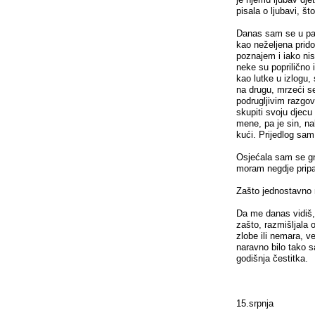
pisala o ljubavi, št
Danas sam se u par
kao neželjena prid
poznajem i iako nis
neke su poprilično 
kao lutke u izlogu,
na drugu, mrzeći se
podrugljivim razgo
skupiti svoju djecu 
mene, pa je sin, na
kući. Prijedlog sam
Osjećala sam se gn
moram negdje pripad
Zašto jednostavno 
Da me danas vidiš, 
zašto, razmišljala 
zlobe ili nemara, v
naravno bilo tako sa
godišnja čestitka.
15.srpnja