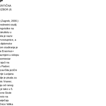
KRITIČNA
 IZBOR (8.
 (Zagreb, 2000.)
edmetni studij
 lingvistike na
akultetu u
la je naziv
rvostupnice, a
e diplomske
om studiranja je
na Erasmus+
razmjeni u sklopu
n semestar
rajući na
u Padovi.
završila jezični
ije Lucijana
dje je pisala za
pis Vranec.
nju od ranog
 je tako u 5.
vne škole
jesto na
atječaju
žnice Velika