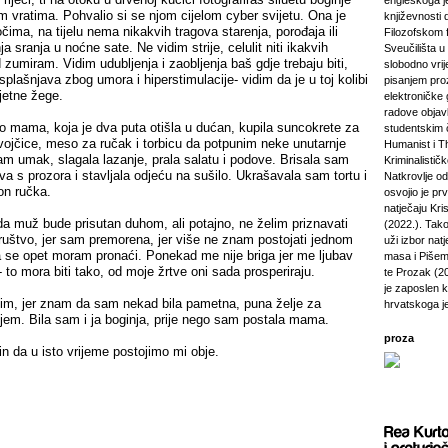
engleskoga je
im vratima. Pohvalio si se njom cijelom cyber svijetu. Ona je
književnosti 
ima, na tijelu nema nikakvih tragova starenja, porođaja ili
Filozofskom f
 sranja u noćne sate. Ne vidim strije, celulit niti ikakvih
Sveučilišta u 
 zumiram. Vidim udubljenja i zaobljenja baš gdje trebaju biti,
slobodno vri
 splašnjava zbog umora i hiperstimulacije- vidim da je u toj kolibi
pisanjem pro
ljetne žege.
elektroničke 
radove objavl
mama, koja je dva puta otišla u dućan, kupila suncokrete za
studentskim 
vojčice, meso za ručak i torbicu da potpunim neke unutarnje
Humanist i Th
am umak, slagala lazanje, prala salatu i podove. Brisala sam
Kriminalisti
ova s prozora i stavljala odjeću na sušilo. Ukrašavala sam tortu i
Natkrovlje o
on ručka.
osvojio je pr
natječaju Kri
da muž bude prisutan duhom, ali potajno, ne želim priznavati
(2022.). Tako
ruštvo, jer sam premorena, jer više ne znam postojati jednom
uži izbor natj
a se opet moram pronaći. Ponekad me nije briga jer me ljubav
masa i Pišem 
- to mora biti tako, od moje žrtve oni sada prosperiraju.
te Prozak (2
je zaposlen 
im, jer znam da sam nekad bila pametna, puna želje za
hrvatskoga j
njem. Bila sam i ja boginja, prije nego sam postala mama.
proza
n da u isto vrijeme postojimo mi obje.