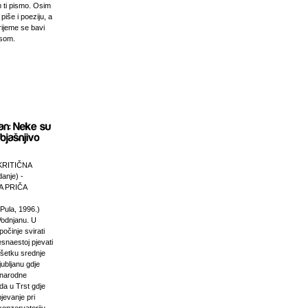
 ti pismo. Osim
 piše i poeziju, a
rijeme se bavi
esom.
KRITIČNA
anje) -
 PRIČA
Pula, 1996.)
Vodnjanu. U
počinje svirati
esnaestoj pjevati
ršetku srednje
jubljanu gdje
unarodne
da u Trst gdje
pjevanje pri