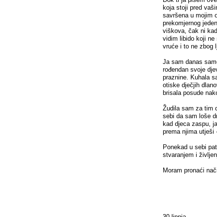
koja stoji pred vaš
savršena u mojim oč
prekomjernog jedenja
viškova, čak ni kad
vidim libido koji ne
vruće i to ne zbog 
Ja sam danas samo 
rođendan svoje dje
praznine. Kuhala s
otiske dječjih dlan
brisala posude nak
Žudila sam za tim 
sebi da sam loše d
kad djeca zaspu, j
prema njima utješi 
Ponekad u sebi pat
stvaranjem i življe
Moram pronaći nači
30.lipnja