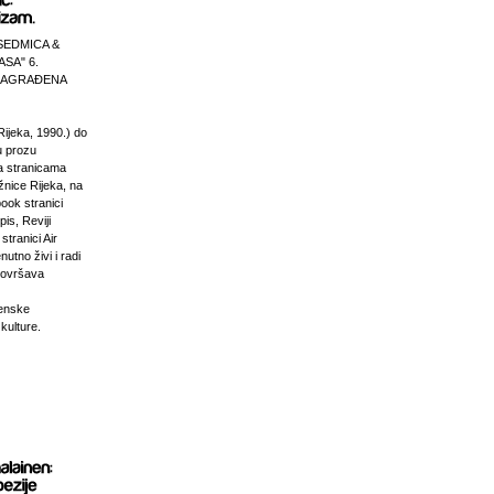
SEDMICA &
ASA" 6.
 NAGRAĐENA
Rijeka, 1990.) do
u prozu
na stranicama
žnice Rijeka, na
ook stranici
is, Reviji
stranici Air
nutno živi i radi
dovršava
venske
 kulture.