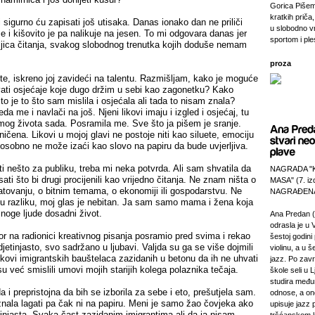
Gorica Pišem
kratkih priča,
i sigurno ću zapisati još utisaka. Danas ionako dan ne priliči
u slobodno v
še i kišovito je pa nalikuje na jesen. To mi odgovara danas jer
sportom i pl
jica čitanja, svakog slobodnog trenutka kojih doduše nemam
proza
te, iskreno joj zavideći na talentu. Razmišljam, kako je moguće
ati osjećaje koje dugo držim u sebi kao zagonetku? Kako
to je to što sam mislila i osjećala ali tada to nisam znala?
da me i navlači na još. Njeni likovi imaju i izgled i osjećaj, tu
 mog života sada. Posramila me. Sve što ja pišem je sranje.
ičena. Likovi u mojoj glavi ne postoje niti kao siluete, emociju
 osobno ne može izaći kao slovo na papiru da bude uvjerljiva.
 nešto za publiku, treba mi neka potvrda. Ali sam shvatila da
NAGRADA "
ti što bi drugi procijenili kao vrijedno čitanja. Ne znam ništa o
MASA" (7. izd
i ratovanju, o bitnim temama, o ekonomiji ili gospodarstvu. Ne
NAGRAĐENA
vu razliku, moj glas je nebitan. Ja sam samo mama i žena koja
mnoge ljude dosadni život.
Ana Predan (
odrasla je u 
r na radionici kreativnog pisanja posramio pred svima i rekao
šestoj godini 
djetinjasto, svo sadržano u ljubavi. Valjda su ga se više dojmili
violinu, a u š
 likovi imigrantskih bauštelaca zazidanih u betonu da ih ne uhvati
jazz. Po zav
isu već smislili umovi mojih starijih kolega polaznika tečaja.
škole seli u L
studira međ
 i prepristojna da bih se izborila za sebe i eto, prešutjela sam.
odnose, a on
znala lagati pa čak ni na papiru. Meni je samo žao čovjeka ako
upisuje jazz 
tinjasta. Svaka čast zazidanim imigrantima ali da ja nisam