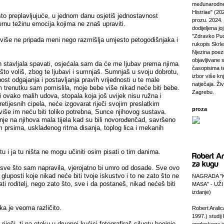
međunarodne
Histriae" (20
to preplavljujuće, u jednom danu osjetiš jednostavnost
prozu. 2024.
ernu težinu emocija kojima ne znaš upraviti.
dodijeljena jo
"Zdravko Puc
više ne pripada meni nego razmišlja umjesto petogodišnjaka i
rukopis Skrl
Njezina poezi
objavljivane 
 stavljala spavati, osjećala sam da će me ljubav prema njima
časopisima t
 što voliš, zbog te ljubavi i sumnjaš. Sumnjaš u svoju dobrotu,
izbor više kn
st odgajanja i postavljanja pravih vrijednosti u te male
natječaja. Živi
trenutku sam pomislila, moje bebe više nikad neće biti bebe.
Zagrebu.
i ovako malih udova, stopala koja još uvijek nisu ružna i
etijesnih cipela, neće izgovarat riječi svojim preslatkim
proza
iše im neću biti toliko potrebna, Sunce njihovog sustava.
je na njihova mala tijela kad su bili novorođenčad, savršeno
 prsima, usklađenog ritma disanja, toplog lica i mekanih
tu i ja tu ništa ne mogu učiniti osim pisati o tim danima.
sve što sam napravila, vjerojatno bi umro od dosade. Sve ovo
luposti koje nikad neće biti tvoje iskustvo i to ne zato što ne
NAGRADA "
ti roditelj, nego zato što, sve i da postaneš, nikad nećeš biti
MASA" - UŽI
izdanje)
ajka je veoma različito.
Robert Aralic
1997.) studij
riječi, ti na otoku u drvenoj kućici fotografiraš siluetu boginje