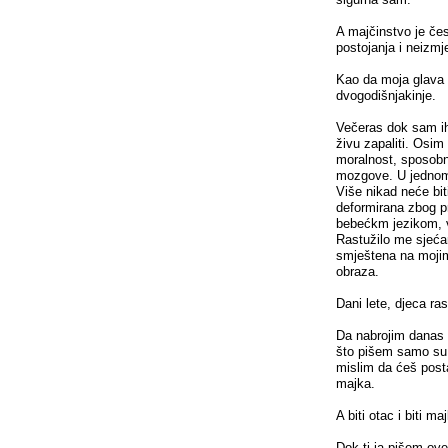
A majčinstvo je čes
postojanja i neizmj
Kao da moja glava 
dvogodišnjakinje.
Večeras dok sam ih
živu zapaliti. Osim
moralnost, sposobno
mozgove. U jednom 
Više nikad neće bit
deformirana zbog pr
bebećkm jezikom, v
Rastužilo me sjećan
smještena na mojim
obraza.
Dani lete, djeca ras
Da nabrojim danas 
što pišem samo su g
mislim da ćeš posta
majka.
A biti otac i biti m
Dok ti ja pišem ove 