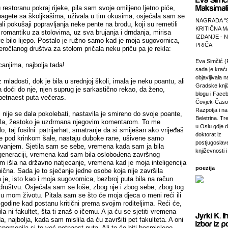
 restoranu pokraj rijeke, pila sam svoje omiljeno ljetno piće,
pagete sa školjkašima, uživala u tim okusima, osjećala sam se
NAGRADA "
irali pokušaji popravljanja neke pente na brodu, koji su remetili
KRITIČNA M
romantiku za stolovima, uz sva brujanja i drndanja, mirisa
IZDANJE -
e bilo lijepo. Postalo je ružno samo kad je moja sugovornica,
PRIČA
ročlanog društva za stolom pričala neku priču pa je rekla:
Eva Simčić (
canjima, najbolja tada!
sada je krać
objavljivala 
z mladosti, dok je bila u srednjoj školi, imala je neku poantu, ali
Gradske knji
la doći do nje, njen suprug je sarkastično rekao, da ženo,
blogu i Faceb
 petnaest puta večeras.
Čovjek-Časop
Razpotja i na 
 nije se dala pokolebati, nastavila je smireno do svoje poante,
Beletrina. Tre
inula, žestoko je uzdrmana njegovim komentarom. To me
u Oslu gdje 
ilo, taj fosilni patrijarhat, smatranje da si smiješan ako vrijeđaš
doktorat iz
e pod krinkom šale, nastaju duboke rane, ušivene samo
postjugosla
vanjem. Sjetila sam se sebe, vremena kada sam ja bila
književnosti i
 generaciji, vremena kad sam bila oslobođena završnog
am išla na državno natjecanje, vremena kad je moja inteligencija
poezija
enična. Sada je to sjećanje jedne osobe koja nije završila
a je, isto kao i moja sugovornica, bezbroj puta bila na račun
društvu. Osjećala sam se loše, zbog nje i zbog sebe, zbog tog
u mom životu. Pitala sam se što će moja djeca o meni reći ili
 godine kad postanu kritični prema svojim roditeljima. Reći će,
la ni fakultet, šta ti znaš o ičemu. A ja ću se sjetiti vremena
, najbolja, kada sam mislila da ću završiti pet fakulteta. A oni
pomenila si to već petnaest puta. Ali to će biti besmisleno,