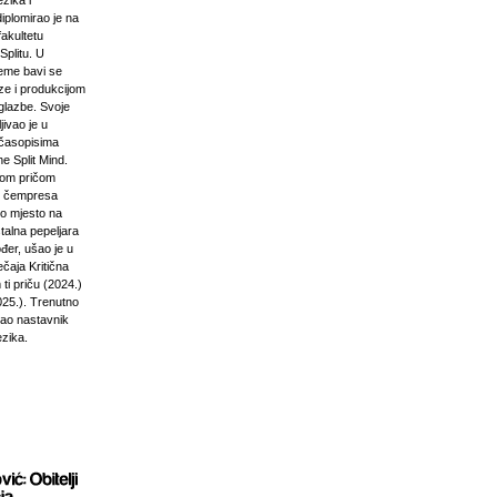
zika i
diplomirao je na
akultetu
Splitu. U
jeme bavi se
ze i produkcijom
glazbe. Svoje
jivao je u
časopisima
e Split Mind.
čkom pričom
d čempresa
vo mjesto na
stalna pepeljara
đer, ušao je u
ečaja Kritična
ti priču (2024.)
025.). Trenutno
kao nastavnik
ezika.