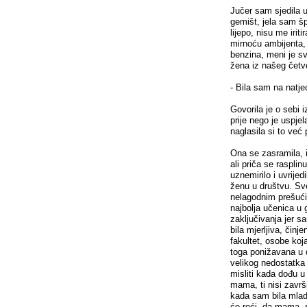
Jučer sam sjedila u
gemišt, jela sam š
lijepo, nisu me irit
mirnoću ambijenta, 
benzina, meni je sv
žena iz našeg četve
- Bila sam na natje
Govorila je o sebi i
prije nego je uspje
naglasila si to već
Ona se zasramila, i
ali priča se raspl
uznemirilo i uvrijed
ženu u društvu. Sv
nelagodnim prešući
najbolja učenica u
zaključivanja jer s
bila mjerljiva, činj
fakultet, osobe koj
toga ponižavana u 
velikog nedostatka 
misliti kada dođu u
mama, ti nisi završi
kada sam bila mlada
će reći, da mama, s