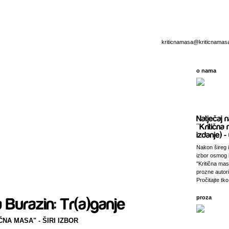
kriticnamasa@kriticnamas
o nama
Nakon šireg i
izbor osmog 
''Kritična ma
prozne autori
Pročitajte tko 
proza
NA MASA" - ŠIRI IZBOR