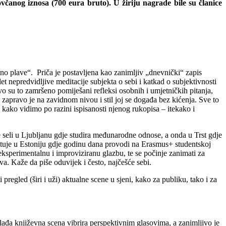
ovčanog iznosa (700 eura bruto). U žiriju nagrade bile su članice
no plave“. Priča je postavljena kao zanimljiv „dnevnički“ zapis
et nepredvidljive meditacije subjekta o sebi i katkad o subjektivnosti
o su to zamršeno pomiješani refleksi osobnih i umjetničkih pitanja,
 zapravo je na zavidnom nivou i stil joj se događa bez kićenja. Sve to
kako vidimo po razini ispisanosti njenog rukopisa – itekako i
le seli u Ljubljanu gdje studira međunarodne odnose, a onda u Trst gdje
putuje u Estoniju gdje godinu dana provodi na Erasmus+ studentskoj
a eksperimentalnu i improviziranu glazbu, te se počinje zanimati za
a. Kaže da piše oduvijek i često, najčešće sebi.
regled (širi i uži) aktualne scene u sjeni, kako za publiku, tako i za
mlađa književna scena vibrira perspektivnim glasovima, a zanimljivo je