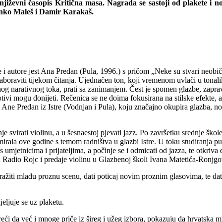
njiževni časopis Kritična masa. Nagrada se sastoji od plakete i n
ranko Maleš i Damir Karakaš.
 autore jest Ana Predan (Pula, 1996.) s pričom „Neke su stvari neobič
aboraviti tijekom čitanja. Ujednačen ton, koji vremenom uvlači u tonalil
nog narativnog toka, prati sa zanimanjem. Čest je spomen glazbe, zaprav
otivi mogu donijeti. Rečenica se ne doima fokusirana na stilske efekte, a
ne Predan iz Istre (Vodnjan i Pula), koju značajno okupira glazba, no 
e svirati violinu, a u šesnaestoj pjevati jazz. Po završetku srednje ško
mirala ove godine s temom radništva u glazbi Istre. U toku studiranja 
s umjetnicima i prijateljima, a počinje se i odmicati od jazza, te otkriv
za Radio Rojc i predaje violinu u Glazbenoj školi Ivana Matetića-Ronjgov
ažiti mladu proznu scenu, dati poticaj novim proznim glasovima, te dati p
eljuje se uz plaketu.
reći da već i mnoge priče iz šireg i užeg izbora, pokazuju da hrvatska 