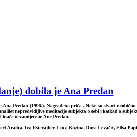
danje) dobila je Ana Predan
 Ana Predan (1996.). Nagrađena priča „Neke su stvari neobično p
nalilet nepredvidljive meditacije subjekta o sebi i katkad o subjekt
d inače nezamijećene Ane Predan.
t Aralica, Iva Esterajher, Luca Kozina, Dora Levačić, Eliša Papić