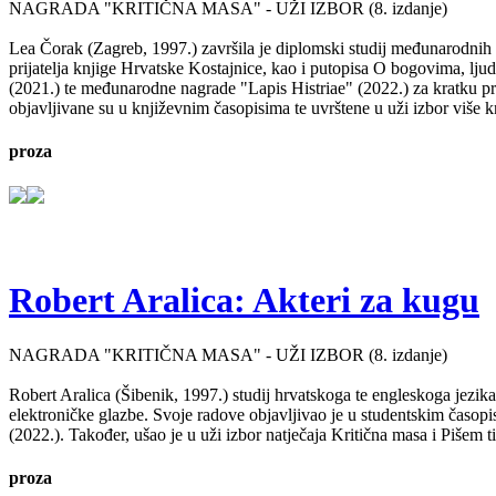
NAGRADA "KRITIČNA MASA" - UŽI IZBOR (8. izdanje)
Lea Čorak (Zagreb, 1997.) završila je diplomski studij međunarodnih 
prijatelja knjige Hrvatske Kostajnice, kao i putopisa O bogovima, lj
(2021.) te međunarodne nagrade "Lapis Histriae" (2022.) za kratku pr
objavljivane su u književnim časopisima te uvrštene u uži izbor više kn
proza
Robert Aralica: Akteri za kugu
NAGRADA "KRITIČNA MASA" - UŽI IZBOR (8. izdanje)
Robert Aralica (Šibenik, 1997.) studij hrvatskoga te engleskoga jezik
elektroničke glazbe. Svoje radove objavljivao je u studentskim časop
(2022.). Također, ušao je u uži izbor natječaja Kritična masa i Pišem 
proza