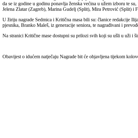
da se iz godine u godinu ponavlja ženska većina u užem izboru te su,
Jelena Zlatar (Zagreb), Marina Gudelj (Split), Mira Petrović (Split) i F
U žiriju nagrade Sedmica i Kritična masa bili su: članice redakcije Ili
pjesnika, Branko Maleš, iz generacije seniora, te nagrađivani i prevođ
Na stranici Kritične mase dostupni su prilozi svih koji su ušli u uži i šir
Obavijest o idućem natječaju Nagrade bit će objavljena tijekom kolov