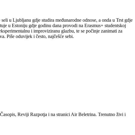
le seli u Ljubljanu gdje studira međunarodne odnose, a onda u Trst gdje
putuje u Estoniju gdje godinu dana provodi na Erasmus+ studentskoj
a eksperimentalnu i improviziranu glazbu, te se počinje zanimati za
a. Piše oduvijek i često, najčešće sebi.
sopis, Reviji Razpotja i na stranici Air Beletrina. Trenutno živi i