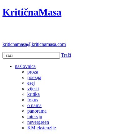
KritičnaMasa
kriticnamasa@kriticnamasa.com
Traži
naslovnica
proza
poezija
esej
vijesti
kritika
fokus
o nama
panorama
intervju
nevergreen
KM ekstenzije