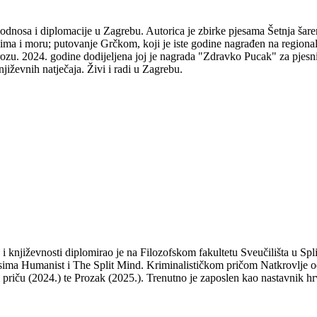
odnosa i diplomacije u Zagrebu. Autorica je zbirke pjesama Šetnja šare
udima i moru; putovanje Grčkom, koji je iste godine nagrađen na regio
ozu. 2024. godine dodijeljena joj je nagrada "Zdravko Pucak" za pjesni
jiževnih natječaja. Živi i radi u Zagrebu.
a i književnosti diplomirao je na Filozofskom fakultetu Sveučilišta u S
isima Humanist i The Split Mind. Kriminalističkom pričom Natkrovlje od
ti priču (2024.) te Prozak (2025.). Trenutno je zaposlen kao nastavnik hr