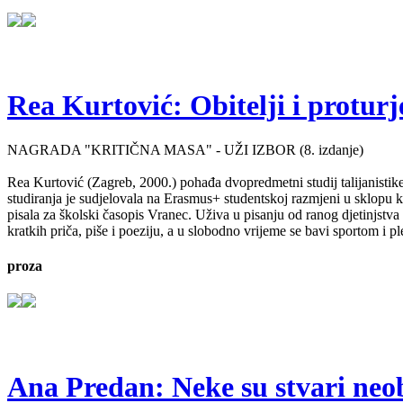
Rea Kurtović: Obitelji i proturj
NAGRADA "KRITIČNA MASA" - UŽI IZBOR (8. izdanje)
Rea Kurtović (Zagreb, 2000.) pohađa dvopredmetni studij talijanistike
studiranja je sudjelovala na Erasmus+ studentskoj razmjeni u sklopu ko
pisala za školski časopis Vranec. Uživa u pisanju od ranog djetinjstv
kratkih priča, piše i poeziju, a u slobodno vrijeme se bavi sportom i p
proza
Ana Predan: Neke su stvari neo