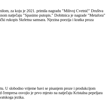
nilom, za koju je 2021. primila nagradu "Milivoj Cvetnić" Društva
nalnom natječaju "Spasimo putopis." Dobitnica je nagrade "Metafora"
čki rukopis Skrletna samsara. Njezina poezija i kratka proza
plitu. U slobodno vrijeme bavi se pisanjem proze i produkcijom
 čempresa osvojio je prvo mjesto na natječaju Kristalna pepeljara
vatskoga jezika.