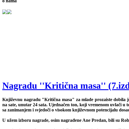
o nama
Nagradu ''Kritična masa'' (7.iz
Književnu nagradu "Kritična masa" za mlade prozaiste dobila je
na sate, unutar 24 sata. Ujednačen ton, koji vremenom uvlači u to
sa zanimanjem i svjedoči o visokom književnom potencijalu dosa
U užem izboru nagrade, osim nagrađene Ane Predan, bili su Rober