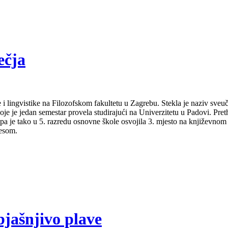
ečja
 i lingvistike na Filozofskom fakultetu u Zagrebu. Stekla je naziv sveu
je je jedan semestar provela studirajući na Univerzitetu u Padovi. Pret
a pa je tako u 5. razredu osnovne škole osvojila 3. mjesto na književno
lesom.
bjašnjivo plave