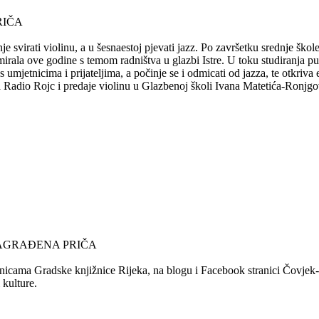
RIČA
e svirati violinu, a u šesnaestoj pjevati jazz. Po završetku srednje ško
mirala ove godine s temom radništva u glazbi Istre. U toku studiranja 
s umjetnicima i prijateljima, a počinje se i odmicati od jazza, te otkriv
za Radio Rojc i predaje violinu u Glazbenoj školi Ivana Matetića-Ronjgov
NAGRAĐENA PRIČA
nicama Gradske knjižnice Rijeka, na blogu i Facebook stranici Čovjek-Ča
 kulture.