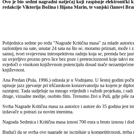
Ovo je bio sedmi nagradni natječaj koji raspisuje elektronički k
redakcije Viktorija Božina i Ilijana Marin, te vanjski članovi B
Pobjednica sedme po redu "Nagrade Kritična masa" za mlade autorice i
razlomljen na sate, unutar 24 sata na što se, moramo priznati, može i z
samoj, tvori svojevrsnu introspektivnu radnju koja se, premda bez jas
uz uvjerljivo prozno prvo lice bez poze i pretencioznosti koje takvi m
svjedoči o visokom književnom potencijalu dosad inače nezamijećene A
književnost.
Ana Predan (Pula, 1996.) odrasla je u Vodnjanu. U šestoj godini počinj
upisuje jazz pjevanje pri tršćanskom konzervatoriju na kojem je diplo
razmjeni. Tada sudjeluje na mnogo vrijednih i važnih projekata, i radi 
druge, vizualne medije, osobito film. Trenutno živi u Puli, gdje piše 
Svrha Nagrade Kritična masa za autorice i autore do 35 godina jest istr
izdavače u potrazi za novim imenima.
Nagrada Sedmica i Kritična masa iznosi 700 eura u bruto iznosu i dodj
Budući da se svrha ove nagrade ne iscrpljuje u kompetitivnosti, treba 