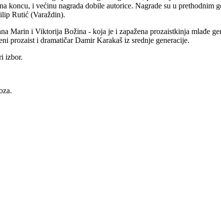
 na koncu, i većinu nagrada dobile autorice. Nagrade su u prethodnim 
ilip Rutić (Varaždin).
jana Marin i Viktorija Božina - koja je i zapažena prozaistkinja mlađe g
eni prozaist i dramatičar Damir Karakaš iz srednje generacije.
i izbor.
oza.