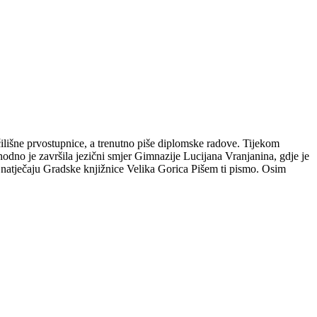
čilišne prvostupnice, a trenutno piše diplomske radove. Tijekom
hodno je završila jezični smjer Gimnazije Lucijana Vranjanina, gdje je
m natječaju Gradske knjižnice Velika Gorica Pišem ti pismo. Osim