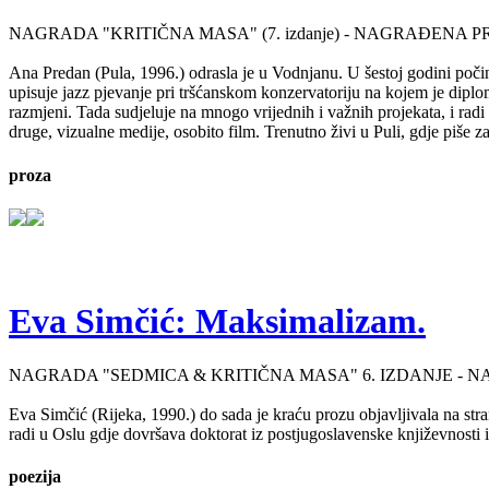
NAGRADA "KRITIČNA MASA" (7. izdanje) - NAGRAĐENA P
Ana Predan (Pula, 1996.) odrasla je u Vodnjanu. U šestoj godini počinj
upisuje jazz pjevanje pri tršćanskom konzervatoriju na kojem je diplo
razmjeni. Tada sudjeluje na mnogo vrijednih i važnih projekata, i radi 
druge, vizualne medije, osobito film. Trenutno živi u Puli, gdje piše 
proza
Eva Simčić: Maksimalizam.
NAGRADA "SEDMICA & KRITIČNA MASA" 6. IZDANJE - 
Eva Simčić (Rijeka, 1990.) do sada je kraću prozu objavljivala na stra
radi u Oslu gdje dovršava doktorat iz postjugoslavenske književnosti i
poezija