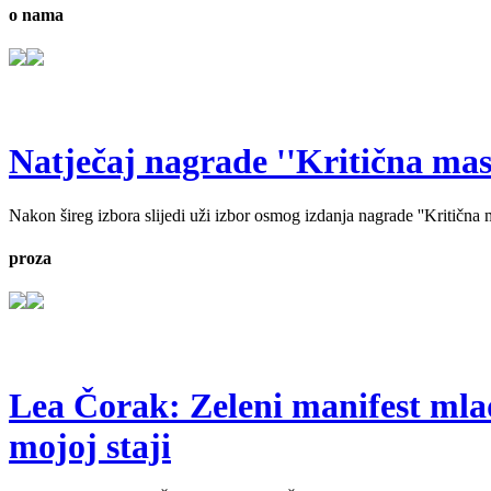
o nama
Natječaj nagrade ''Kritična masa'
Nakon šireg izbora slijedi uži izbor osmog izdanja nagrade ''Kritična ma
proza
Lea Čorak: Zeleni manifest mlado
mojoj staji