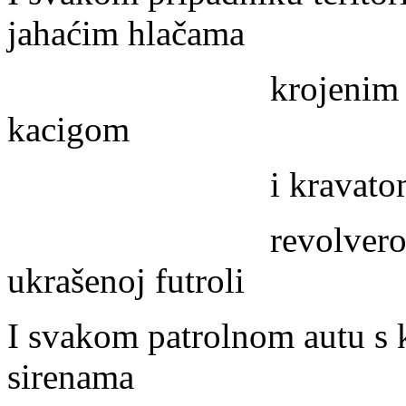
jahaćim hlačama
krojenim po mjeri 
kacigom
i kravatom uskom p
revolverom sa šes
ukrašenoj futroli
I svakom patrolnom autu s 
sirenama