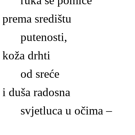
ruka se pomiče
prema središtu
putenosti,
koža drhti
od sreće
i duša radosna
svjetluca u očima –