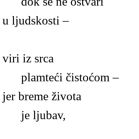
dok se ne ostvari
u ljudskosti –
viri iz srca
plamteći čistoćom –
jer breme života
je ljubav,