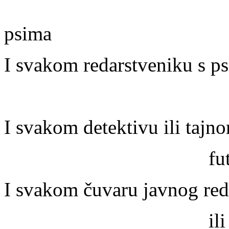
sa skraćeno
psima
I svakom redarstveniku s ps
da progon
I svakom detektivu ili taj
futrola s pišto
I svakom čuvaru javnog reda
ili puca s nam