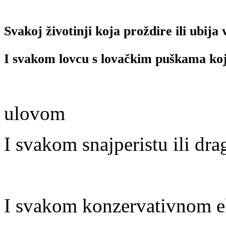
Svakoj životinji koja proždire ili ubija 
I svakom lovcu s lovačkim puškama koje
kamioneta 
ulovom
I svakom snajperistu ili dr
s teleskops
I svakom konzervativnom e