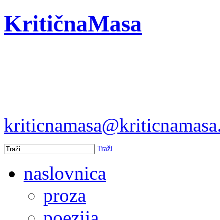
KritičnaMasa
kriticnamasa@kriticnamas
Traži
naslovnica
proza
poezija