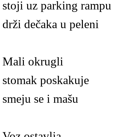
stoji uz parking rampu
drži dečaka u peleni
Mali okrugli
stomak poskakuje
smeju se i mašu
Voz ostavlja