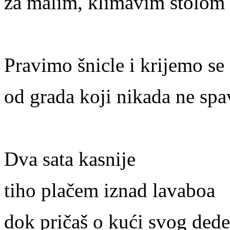
za malim, klimavim stolom
Pravimo šnicle i krijemo se
od grada koji nikada ne spa
Dva sata kasnije
tiho plačem iznad lavaboa
dok pričaš o kući svog dede