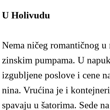
U Holivudu
Nema ničeg romantičnog u 
zinskim pumpama. U napuk
izgubljene poslove i cene na
nina. Vrućina je i kontejner
spavaju u šatorima. Sede na