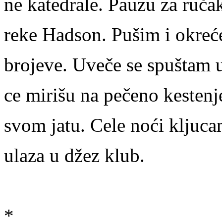
ne katedrale. Pauzu za ruč
reke Hadson. Pušim i okre
brojeve. Uveče se spuštam u
ce mirišu na pečeno kestenj
svom jatu. Cele noći kljuc
ulaza u džez klub.
*