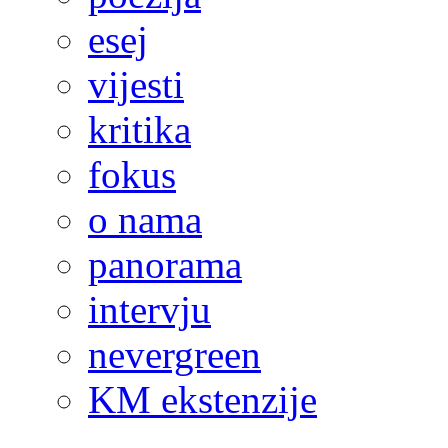
esej
vijesti
kritika
fokus
o nama
panorama
intervju
nevergreen
KM ekstenzije