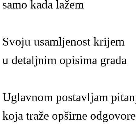
samo kada lažem
Svoju usamljenost krijem
u detaljnim opisima grada
Uglavnom postavljam pitan
koja traže opširne odgovore