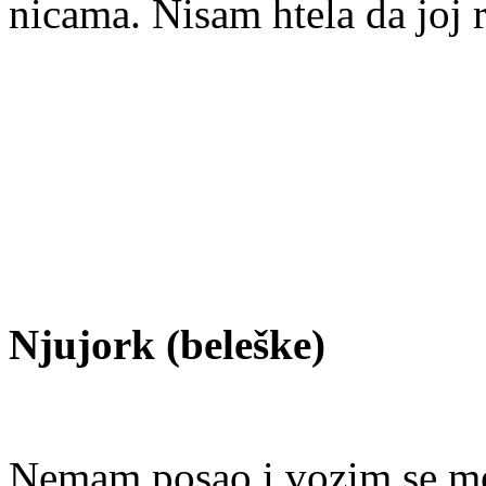
nicama. Nisam htela da joj 
Njujork (beleške)
Nemam posao i vozim se m