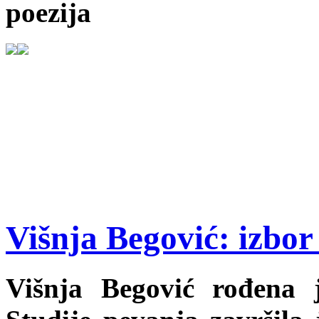
poezija
Višnja Begović: izbor 
Višnja Begović rođena 