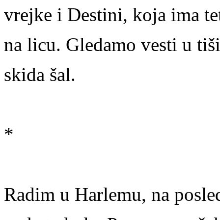
vrejke i Destini, koja ima t
na licu. Gledamo vesti u tiš
skida šal.
*
Radim u Harlemu, na posled