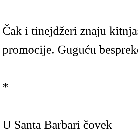
Čak i tinejdžeri znaju kitnj
promocije. Guguću besprek
*
U Santa Barbari čovek