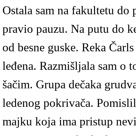
Ostala sam na fakultetu do p
pravio pauzu. Na putu do ke
od besne guske. Reka Čarls 
leđena. Razmišljala sam o t
šačim. Grupa dečaka grudval
ledenog pokrivača. Pomisli
majku koja ima pristup nev