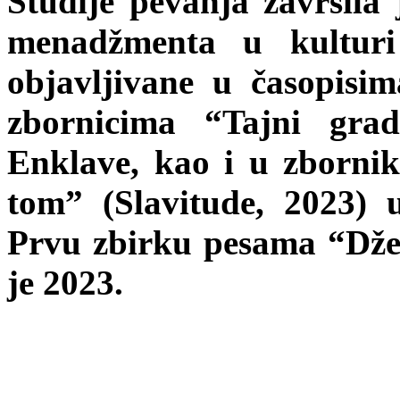
Studije pevanja završila 
menadžmenta u kultur
objavljivane u časopisim
zbornicima “Tajni gr
Enklave, kao i u zborni
tom” (Slavitude, 2023) 
Prvu zbirku pesama “Dže
je 2023.