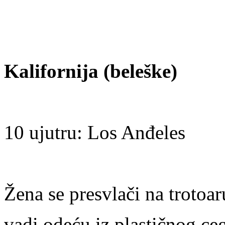
Kalifornija (beleške)
10 ujutru: Los Anđeles
Žena se presvlači na trotoar
vadi odeću iz plastičnog ce