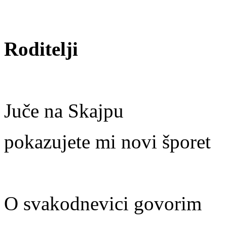
Roditelji
Juče na Skajpu
pokazujete mi novi šporet
O svakodnevici govorim