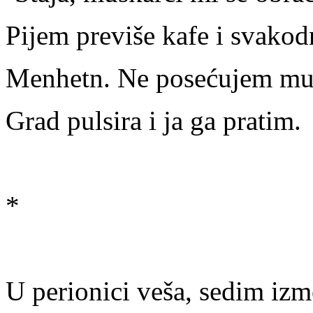
Pijem previše kafe i svako
Menhetn. Ne posećujem muz
Grad pulsira i ja ga pratim.
*
U perionici veša, sedim izm