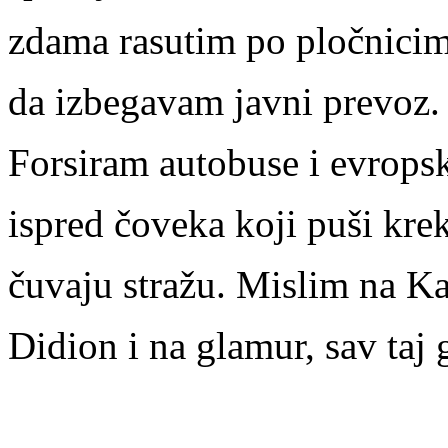
zdama rasutim po pločnicim
da izbegavam javni prevoz.
Forsiram autobuse i evrops
ispred čoveka koji puši kre
čuvaju stražu. Mislim na K
Didion i na glamur, sav taj 