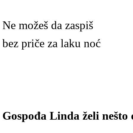
Ne možeš da zaspiš
bez priče za laku noć
Gospođa Linda želi nešto 