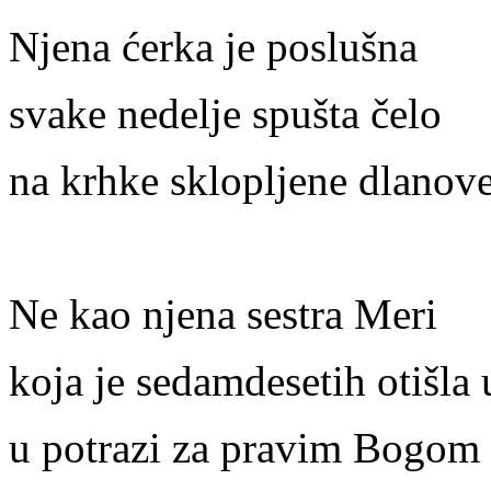
Njena ćerka je poslušna
svake nedelje spušta čelo
na krhke sklopljene dlanov
Ne kao njena sestra Meri
koja je sedamdesetih otišla 
u potrazi za pravim Bogom