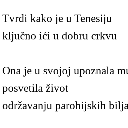
Tvrdi kako je u Tenesiju
ključno ići u dobru crkvu
Ona je u svojoj upoznala m
posvetila život
održavanju parohijskih bilj