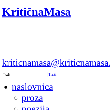
KritičnaMasa
kriticnamasa@kriticnamas
Traži
naslovnica
proza
poezija