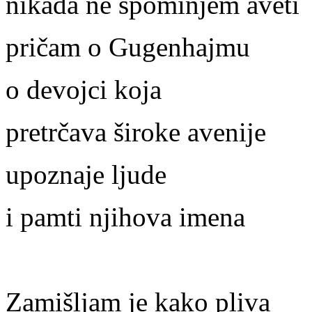
nikada ne spominjem aveti
pričam o Gugenhajmu
o devojci koja
pretrčava široke avenije
upoznaje ljude
i pamti njihova imena
Zamišljam je kako pliva