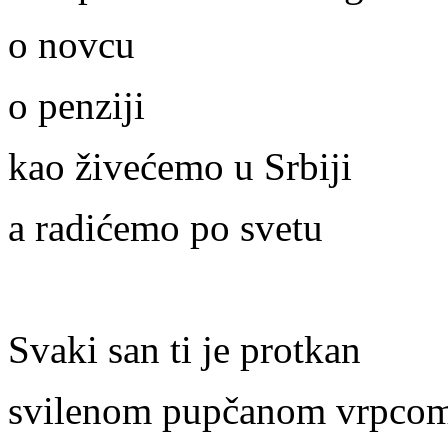
o novcu
o penziji
kao živećemo u Srbiji
a radićemo po svetu
Svaki san ti je protkan
svilenom pupčanom vrpco