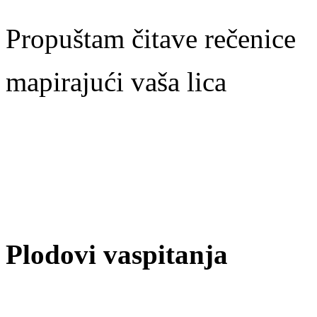
Propuštam čitave rečenice
mapirajući vaša lica
Plodovi vaspitanja