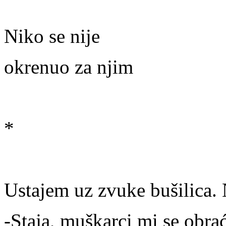
Niko se nije
okrenuo za njim
*
Ustajem uz zvuke bušilica.
-Staja, muškarci mi se obra