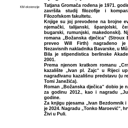
Tatjana Gromača rođena je 1971. godi
KM ekstenzije
završila studij filozofije i kompa
Filozofskom fakultetu.
Knjige su joj prevođene na brojne ev
njemački, talijanski, španjolski, če
bugarski, rumunjski, makedonski). 
romana „Božanska dječica“ (Stroux E
preveo Will Firth) nagrađeno j
Nezavisnih nakladnika Bavarske, u Mű
Bila je stipendistica berlinske Akad
2001.
Prema njenom kratkom romanu „Crn
kazalište „Ivan pl. Zajc“ u Rijeci up
nagrađivanu kazališnu predstavu (u re
Tomi Janežića).
Roman „Božanska dječica“ dobio je n
za godinu 2012., kao i nagradu „Ju
godine.
Za knjigu pjesama „Ivan Bezdomnik i 
je 2024. Nagradu „Tonko Maroević“, hr
Živi u Puli.