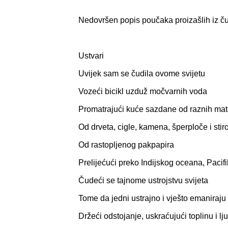
Nedovršen popis poučaka proizašlih iz 
Ustvari
Uvijek sam se čudila ovome svijetu
Vozeći bicikl uzduž močvarnih voda
Promatrajući kuće sazdane od raznih mate
Od drveta, cigle, kamena, šperploče i stir
Od rastopljenog pakpapira
Prelijećući preko Indijskog oceana, Pacif
Čudeći se tajnome ustrojstvu svijeta
Tome da jedni ustrajno i vješto emaniraj
Držeći odstojanje, uskraćujući toplinu i lj