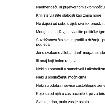
Nadmenošću ili prijetvornom skromnošću
Krili ste vlastite slabosti kao zmija noge
Ne dajući od sebe uvijek svu iskrenost, za
Mnoge su nadživjele vlastite političke igr
Suzdržanost što ste je gradili u držanju,
pogleda
Jer u svakome „Dobar dan!“ mogao se skri
Ili onaj koji bolno ranjava
Neki su potonuli u samohvali i alkoholiz
Neki u podilaženju moćnicima
Neki su odabrali suviše častohlepne žen
Koje su od njih u čas načinile krpe za bri
Sve zajedno, malo vas je ostalo