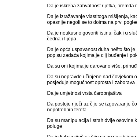
Da je iskrena zahvalnost rijetka, premda 
Da je izražavanje vlastitoga mišljenja, k
opasnije negoli se to doima na prvi pogle
Da je neukusno govoriti istinu, čak i u sl
čedna i lijepa
Da je opća uspavanost duha nešto što je p
popisu zadaća kojima je cilj buđenje i po
Da su oni kojima je darovano više, prinuđ
Da su nepravde učinjene nad čovjekom obil
posjeduje mogućnost oprosta i zaborava
Da je umjetnost vrsta čarobnjaštva
Da postoje riječi uz čije se izgovaranje 
nepotrebnih tereta
Da su manipulacija i strah dvije osovine k
poluge
Da je ljubav riječ uz čije se nezlorabljen