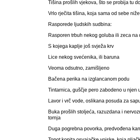
Tišina prošlih vjekova, što se probija tu 
Vrlo rječita tišina, koja sama od sebe niže
Rasporede ljudskih sudbina:
Rasporen trbuh nekog goluba ili zeca na
S kojega kaplje još svježa krv
Lice nekog svećenika, ili baruna
Veoma odsutno, zamišljeno
Bačena perika na izglancanom podu
Tintarnica, guščje pero zabodeno u njen u
Lavor i vrč vode, oslikana posuda za sap
Buka prošlih stoljeća, razuzdana i nervo
tornja
Duga pogrebna povorka, predvođena ka
Topot kopita osvajačke vojske, koja pljačka