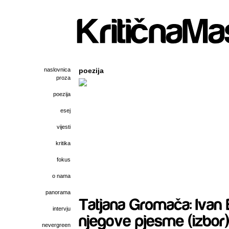
naslovnica
poezija
proza
poezija
esej
vijesti
kritika
fokus
o nama
panorama
intervju
nevergreen