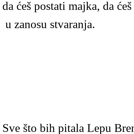
da ćeš postati majka, da ćeš 
u zanosu stvaranja.
Sve što bih pitala Lepu Br