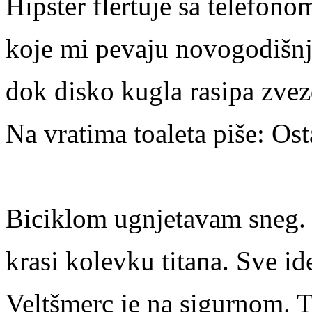
Hipster flertuje sa telefon
koje mi pevaju novogodišnje
dok disko kugla rasipa zve
Na vratima toaleta piše: Ost
Biciklom ugnjetavam sneg. Ž
krasi kolevku titana. Sve i
Veltšmerc je na sigurnom. Te