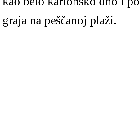
kao belo kartonsko dno i po
graja na peščanoj plaži.