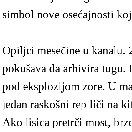
simbol nove osećajnosti koja
Opiljci mesečine u kanalu.
pokušava da arhivira tugu. 
pod eksplozijom zore. U ma
jedan raskošni rep liči na k
Ako lisica pretrči most, brzo