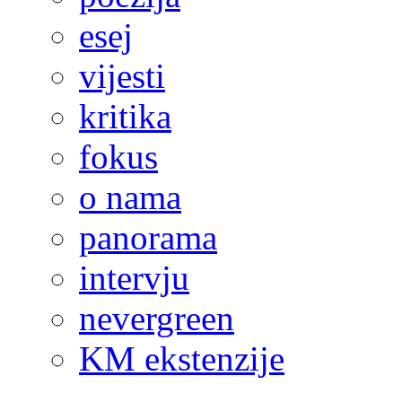
esej
vijesti
kritika
fokus
o nama
panorama
intervju
nevergreen
KM ekstenzije