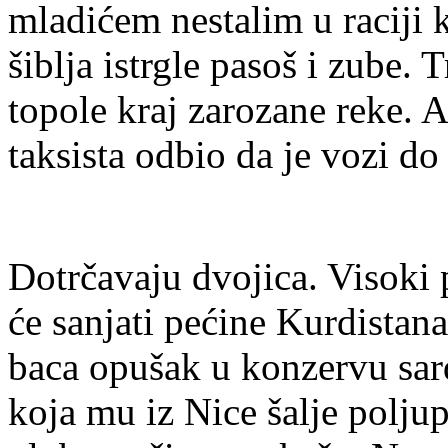
mladićem nestalim u raciji 
šiblja istrgle pasoš i zube. 
topole kraj zarozane reke. Al
taksista odbio da je vozi do
Dotrčavaju dvojica. Visoki 
će sanjati pećine Kurdistan
baca opušak u konzervu sard
koja mu iz Nice šalje polju