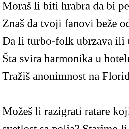
Moraš li biti hrabra da bi 
Znaš da tvoji fanovi beže od
Da li turbo-folk ubrzava ili
Šta svira harmonika u hote
Tražiš anonimnost na Flori
Možeš li razigrati ratare k
svetlost sa polja? Starimo l