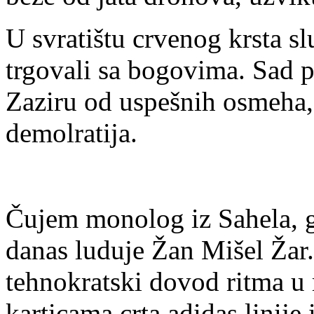
U svratištu crvenog krsta s
trgovali sa bogovima. Sad 
Zaziru od uspešnih osmeha, 
demolratija.
Čujem monolog iz Sahela, g
danas luduje Žan Mišel Žar. 
tehnokratski dovod ritma u
karticama crta adidas linije 