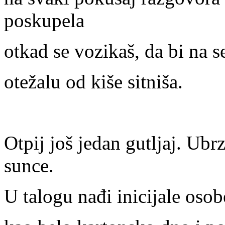
poskupela
otkad se vozikaš, da bi na s
otežalu od kiše sitniša.
Otpij još jedan gutljaj. Ubr
sunce.
U talogu nađi inicijale osobe