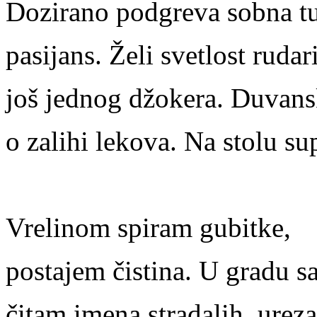
Dozirano podgreva sobna t
pasijans. Želi svetlost rudar
još jednog džokera. Duvan
o zalihi lekova. Na stolu su
Vrelinom spiram gubitke,
postajem čistina. U gradu 
čitam imena stradalih, ure