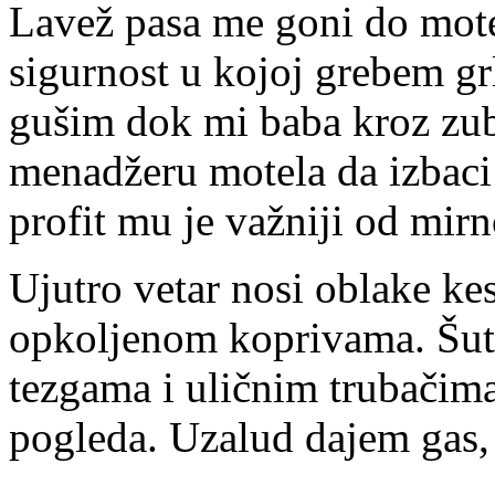
Lavež pasa me goni do mote
sigurnost u kojoj grebem g
gušim dok mi baba kroz zube
menadžeru motela da izbaci 
profit mu je važniji od mir
Ujutro vetar nosi oblake k
opkoljenom koprivama. Šut 
tezgama i uličnim trubačima
pogleda. Uzalud dajem gas, 