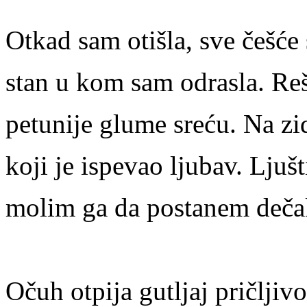
Otkad sam otišla, sve češće
stan u kom sam odrasla. Re
petunije glume sreću. Na z
koji je ispevao ljubav. Ljuš
molim ga da postanem deč
Očuh otpija gutljaj pričljivo