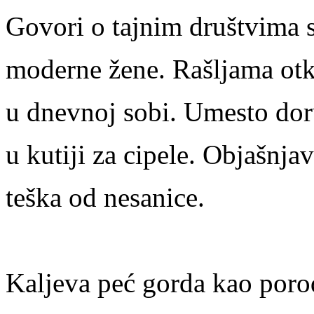
Govori o tajnim društvima s
moderne žene. Rašljama otk
u dnevnoj sobi. Umesto do
u kutiji za cipele. Objašnja
teška od nesanice.
Kaljeva peć gorda kao poro