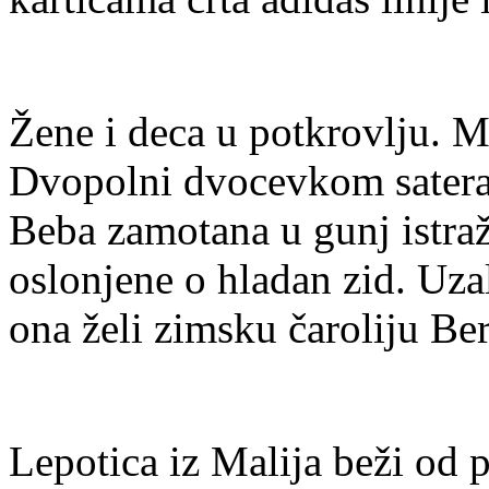
Žene i deca u potkrovlju. M
Dvopolni dvocevkom sateran
Beba zamotana u gunj istraž
oslonjene o hladan zid. Uza
ona želi zimsku čaroliju Ber
Lepotica iz Malija beži od 