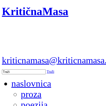
KritičnaMasa
kriticnamasa@kriticnamas
Traži
naslovnica
proza
poezija