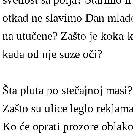
otkad ne slavimo Dan mlado
na utučene? Zašto je koka-
kada od nje suze oči?
Šta pluta po stečajnoj masi?
Zašto su ulice leglo reklam
Ko će oprati prozore oblak