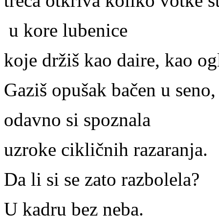
treća otkriva koliko votke s
u kore lubenice
koje držiš kao daire, kao og
Gaziš opušak bačen u seno
odavno si spoznala
uzroke cikličnih razaranja.
Da li si se zato razbolela?
U kadru bez neba.