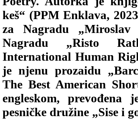
Poetry. Autorka je knji
keš“ (PPM Enklava, 2023) 
za Nagradu „Miroslav 
Nagradu „Risto Ratk
International Human Ri
je njenu prozaidu „Bar
The Best American Short
engleskom, prevođena j
pesničke družine „Sise i g