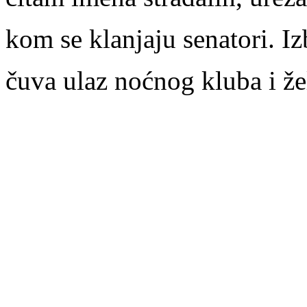
kom se klanjaju senatori. I
čuva ulaz noćnog kluba i že