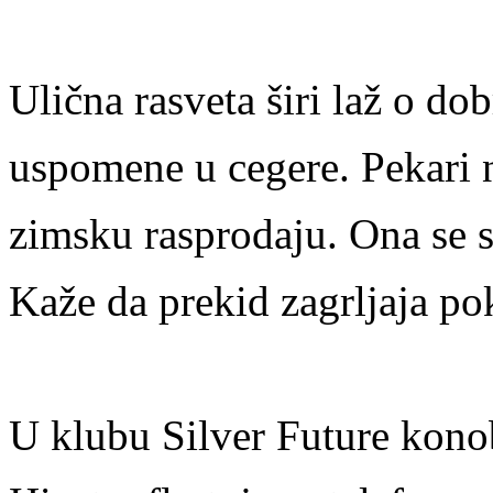
Ulična rasveta širi laž o do
uspomene u cegere. Pekari n
zimsku rasprodaju. Ona se 
Kaže da prekid zagrljaja po
U klubu Silver Future kono