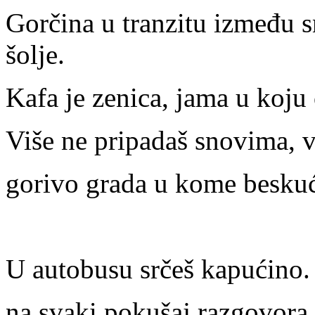
Gorčina u tranzitu između sn
šolje.
Kafa je zenica, jama u koju 
Više ne pripadaš snovima, ve
gorivo grada u kome beskuć
U autobusu srčeš kapućino.
na svaki pokušaj razgovora 