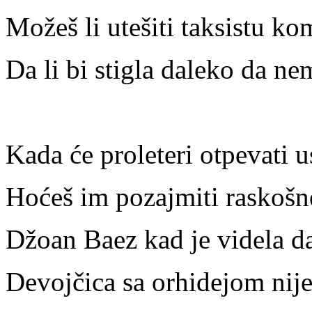
Možeš li utešiti taksistu ko
Da li bi stigla daleko da n
Kada će proleteri otpevati 
Hoćeš im pozajmiti raskošne 
Džoan Baez kad je videla da
Devojčica sa orhidejom nije