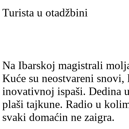
Turista u otadžbini
Na Ibarskoj magistrali molj
Kuće su neostvareni snovi, 
inovativnoj ispaši. Dedina 
plaši tajkune. Radio u kolim
svaki domaćin ne zaigra.