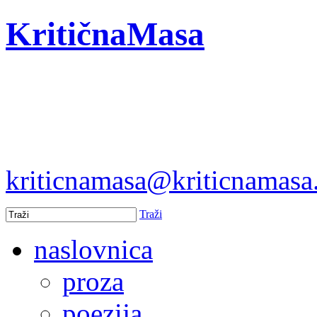
KritičnaMasa
kriticnamasa@kriticnamas
Traži
naslovnica
proza
poezija