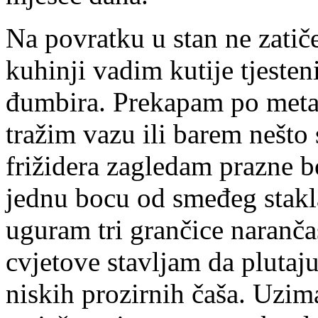
Na povratku u stan ne zatič
kuhinji vadim kutije tjesten
đumbira. Prekapam po metaln
tražim vazu ili barem nešto
frižidera zagledam prazne b
jednu bocu od smeđeg stakl
uguram tri grančice naranča
cvjetove stavljam da plutaj
niskih prozirnih čaša. Uzim