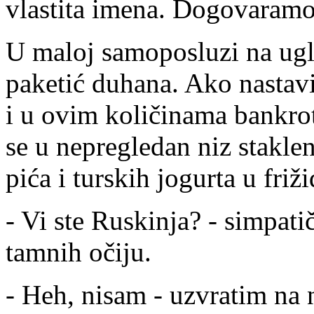
vlastita imena. Dogovaramo
U maloj samoposluzi na ugl
paketić duhana. Ako nastav
i u ovim količinama bankrot
se u nepregledan niz stakle
pića i turskih jogurta u fri
- Vi ste Ruskinja? - simpat
tamnih očiju.
- Heh, nisam - uzvratim n