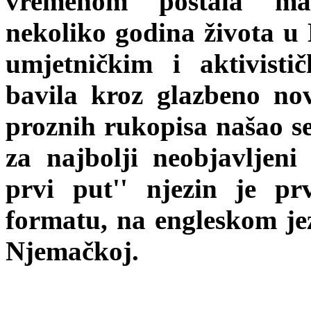
vremenom postala magi
nekoliko godina života u 
umjetničkim i aktivist
bavila kroz glazbeno nov
proznih rukopisa našao se
za najbolji neobjavljeni
prvi put'' njezin je p
formatu, na engleskom jez
Njemačkoj.