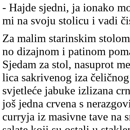
- Hajde sjedni, ja ionako m
mi na svoju stolicu i vadi čis
Za malim starinskim stolom s
no dizajnom i patinom pomal
Sjedam za stol, nasuprot me
lica sakrivenog iza čeličn
svjetleće jabuke izlizana cr
još jedna crvena s nerazgov
curryja iz masivne tave na s
salate koji su ostali u stakl