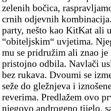
zelenih bočica, raspravlja
crnih odjevnih kombinacija.
party, nešto kao KitKat ali 
“obiteljskim“ uvjetima. Nje
mu se pridružim ali znao je
pristojno odbila. Navlači us
bez rukava. Dvoumi se izm
seže do gležnjeva i iznošen
reverima. Predlažem ovo prv
njegovo androgeno tijelo, 