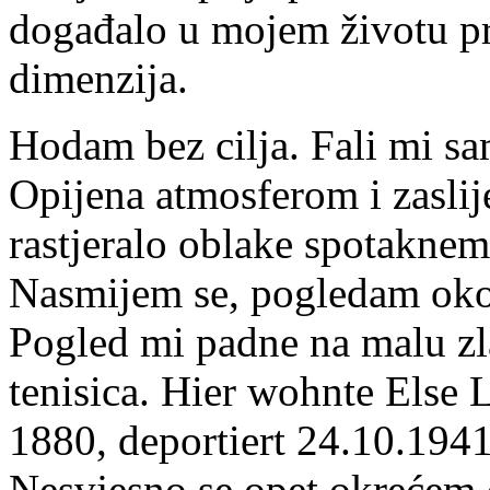
događalo u mojem životu pro
dimenzija.
Hodam bez cilja. Fali mi s
Opijena atmosferom i zasli
rastjeralo oblake spotaknem
Nasmijem se, pogledam oko 
Pogled mi padne na malu zl
tenisica. Hier wohnte Else
1880, deportiert 24.10.1941
Nesvjesno se opet okrećem 