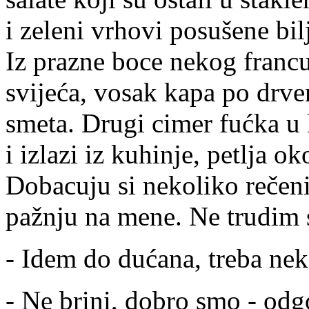
i zeleni vrhovi posušene bil
Iz prazne boce nekog francu
svijeća, vosak kapa po drve
smeta. Drugi cimer fućka u 
i izlazi iz kuhinje, petlja o
Dobacuju si nekoliko rečen
pažnju na mene. Ne trudim s
- Idem do dućana, treba nek
- Ne brini, dobro smo - odg