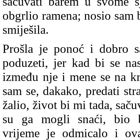
sačuvati barem u svome s
obgrlio ramena; nosio sam b
smiješila.
Prošla je ponoć i dobro 
poduzeti, jer kad bi se na
između nje i mene se na kr
sam se, dakako, predati stra
žalio, život bi mi tada, sač
su ga mogli snaći, bio be
vrijeme je odmicalo i ov