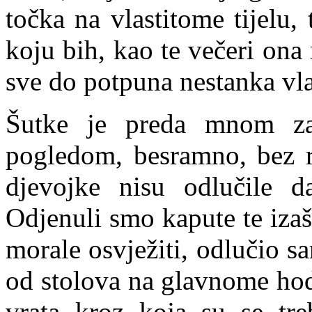
točka na vlastitome tijelu
koju bih, kao te večeri ona
sve do potpuna nestanka vla
Šutke je preda mnom zap
pogledom, besramno, bez ri
djevojke nisu odlučile d
Odjenuli smo kapute te izaš
morale osvježiti, odlučio s
od stolova na glavnome ho
vrata kroz koja su se tre