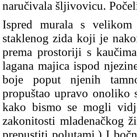
naručivala šljivovicu. Počel
Ispred murala s velikom
staklenog zida koji je nako
prema prostoriji s kaučima
lagana majica ispod njezin
boje poput njenih tamno
propuštao upravo onoliko s
kako bismo se mogli vidj
zakonitosti mladenačkog ži
prepustiti polutami.) I bočn