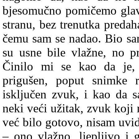
bjesomučno pomičemo glav
stranu, bez trenutka preda
čemu sam se nadao. Bio sa
su usne bile vlažne, no pr
Činilo mi se kao da je, 
prigušen, poput snimke r
isključen zvuk, i kao da s
neki veći užitak, zvuk koji 
već bilo gotovo, nisam uvid
– ono vlažno, ljepljivo i 