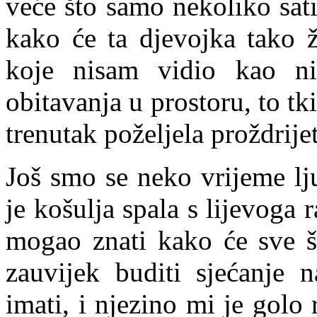
veće što samo nekoliko sati
kako će ta djevojka tako ž
koje nisam vidio kao ni
obitavanja u prostoru, to tk
trenutak poželjela proždrijet
Još smo se neko vrijeme lju
je košulja spala s lijevoga
mogao znati kako će sve š
zauvijek buditi sjećanj
imati, i njezino mi je golo