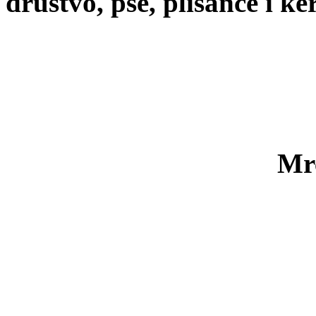
društvo, pse, plišance i ke
Mr