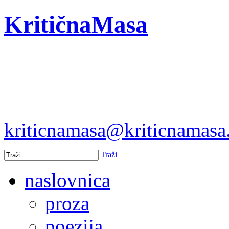
KritičnaMasa
kriticnamasa@kriticnamas
Traži
naslovnica
proza
poezija