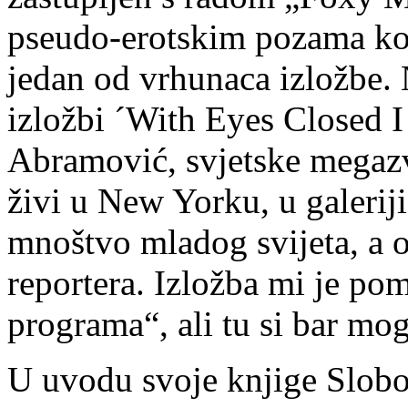
pseudo-erotskim pozama koje
jedan od vrhunaca izložbe. 
izložbi ´With Eyes Closed 
Abramović, svjetske megazv
živi u New Yorku, u galerij
mnoštvo mladog svijeta, a 
reportera. Izložba mi je pom
programa“, ali tu si bar mog
U uvodu svoje knjige Slobod