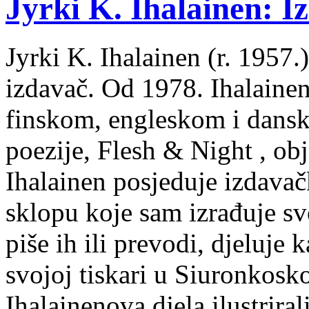
Jyrki K. Ihalainen: Iz
Jyrki K. Ihalainen (r. 1957.) 
izdavač. Od 1978. Ihalainen
finskom, engleskom i dans
poezije, Flesh & Night , obj
Ihalainen posjeduje izdavač
sklopu koje sam izrađuje sv
piše ih ili prevodi, djeluje 
svojoj tiskari u Siuronkosk
Ihalainenova djela ilustriral