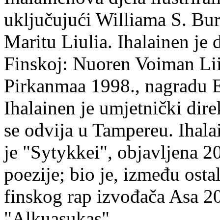
uključujući Williama S. Bur
Maritu Liulia. Ihalainen je
Finskoj: Nuoren Voiman Lii
Pirkanmaa 1998., nagradu 
Ihalainen je umjetnički dire
se odvija u Tampereu. Ihala
je "Sytykkei", objavljena 2
poezije; bio je, između ost
finskog rap izvođača Asa 20
"Alkuasukas".