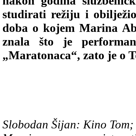
nakon godina službenič
studirati režiju i obiljež
doba o kojem Marina Ab
znala što je performan
„Maratonaca“, zato je o 
Slobodan Šijan: Kino Tom; H