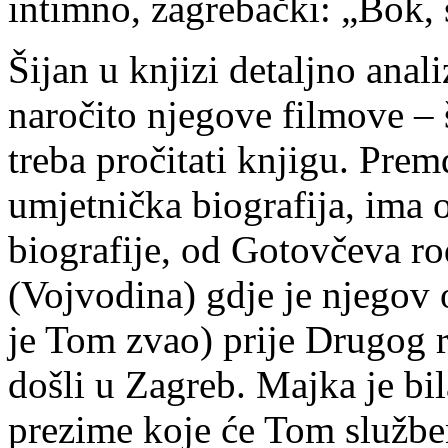
intimno, zagrebački: „Bok, s
Šijan u knjizi detaljno anal
naročito njegove filmove – š
treba pročitati knjigu. Pre
umjetnička biografija, ima 
biografije, od Gotovčeva r
(Vojvodina) gdje je njegov o
je Tom zvao) prije Drugog ra
došli u Zagreb. Majka je bi
prezime koje će Tom služben