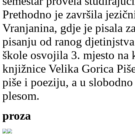
semestar provela studirajuć
Prethodno je završila jezič
Vranjanina, gdje je pisala z
pisanju od ranog djetinjstva
škole osvojila 3. mjesto na
knjižnice Velika Gorica Piš
piše i poeziju, a u slobodno
plesom.
proza