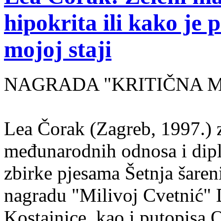
hipokrita ili kako je 
mojoj staji
NAGRADA "KRITIČNA MASA
Lea Čorak (Zagreb, 1997.) z
međunarodnih odnosa i dipl
zbirke pjesama Šetnja šaren
nagradu "Milivoj Cvetnić" D
Kostajnice, kao i putopisa 