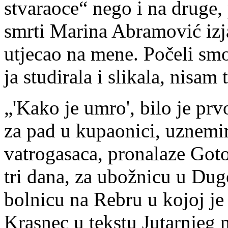
stvaraoce“ nego i na druge
smrti Marina Abramović izja
utjecao na mene. Počeli smo
ja studirala i slikala, nisam
„'Kako je umro', bilo je prvo
za pad u kupaonici, uznemir
vatrogasaca, pronalaze Go
tri dana, za ubožnicu u Dug
bolnicu na Rebru u kojoj je
Krasnec u tekstu Jutarnjeg