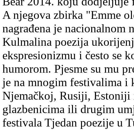
Bear 2014. koju dodjeljuje f
A njegova zbirka "Emme ol
nagrađena je nacionalnom 
Kulmalina poezija ukorijenj
ekspresionizmu i često se k
humorom. Pjesme su mu pre
je na mnogim festivalima i 
Njemačkoj, Rusiji, Estoniji
glazbenicima ili drugim umj
festivala Tjedan poezije u 