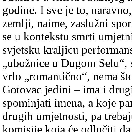
godine. I sve je to, naravno
zemlji, naime, zaslužni spo
se u kontekstu smrti umjetn
svjetsku kraljicu performan
„ubožnice u Dugom Selu“, s
vrlo „romantično“, nema što 
Gotovac jedini – ima i drug
spominjati imena, a koje pam
drugih umjetnosti, pa trebaj
komisije koja će odlučiti da