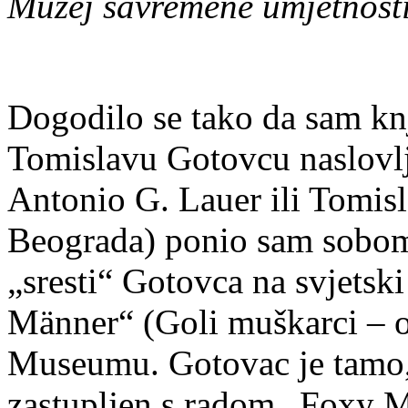
Muzej savremene umjetnosti
Dogodilo se tako da sam kn
Tomislavu Gotovcu naslovl
Antonio G. Lauer ili Tomis
Beograda) ponio sam sobom 
„sresti“ Gotovca na svjetsk
Männer“ (Goli muškarci – 
Museumu. Gotovac je tamo, 
zastupljen s radom „Foxy M