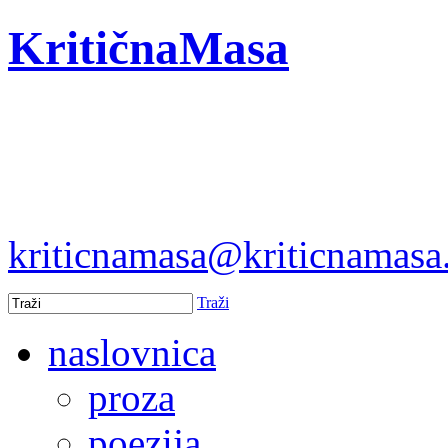
KritičnaMasa
kriticnamasa@kriticnamas
Traži
naslovnica
proza
poezija