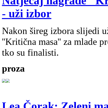
Natječaj nagrade ''Kr
- uži izbor
Nakon šireg izbora slijedi 
''Kritična masa'' za mlade pr
tko su finalisti.
proza
Lea Čorak: Zeleni man