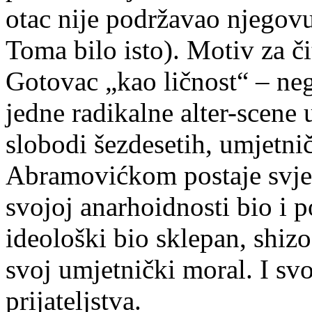
otac nije podržavao njegovu
Toma bilo isto). Motiv za č
Gotovac „kao ličnost“ – neg
jedne radikalne alter-scene
slobodi šezdesetih, umjetni
Abramovićkom postaje svjets
svojoj anarhoidnosti bio i po
ideološki bio sklepan, shizo
svoj umjetnički moral. I sv
prijateljstva.