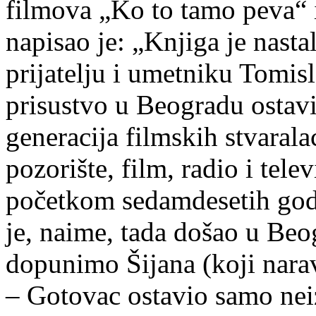
filmova „Ko to tamo peva“ i
napisao je: „
Knjiga je nasta
prijatelju i umetniku Tomis
prisustvo u Beogradu ostavi
generacija filmskih stvaral
pozorište, film, radio i tele
početkom sedamdesetih god
je, naime, tada došao u Beog
dopunimo Šijana (koji naravn
– Gotovac ostavio samo neiz