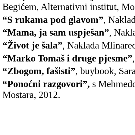
Begićem, Alternativni institut, Mo
“S rukama pod glavom”
, Nakla
“Mama, ja sam uspješan”
, Nakl
“Život je šala”
, Naklada Mlinarec
“Marko Tomaš i druge pjesme”
“Zbogom, fašisti”
, buybook, Sar
“Ponoćni razgovori”,
s Mehmedom
Mostara, 2012.