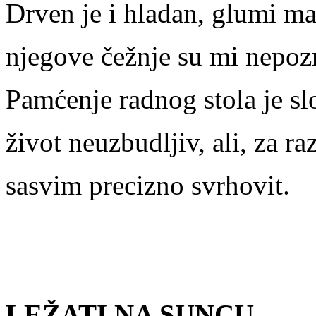
Drven je i hladan, glumi m
njegove čežnje su mi nepoz
Pamćenje radnog stola je s
život neuzbudljiv, ali, za ra
sasvim precizno svrhovit.
LEŽATI NA SUNCU