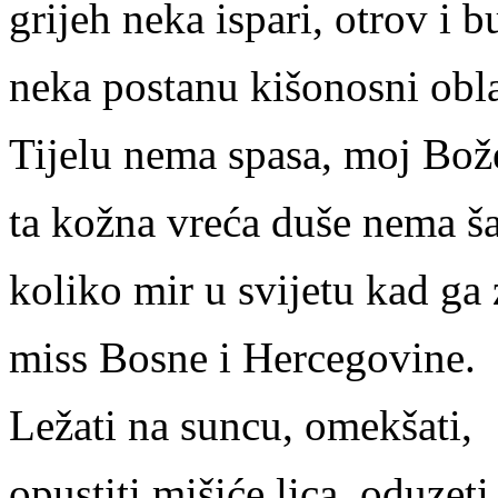
grijeh neka ispari, otrov i b
neka postanu kišonosni obl
Tijelu nema spasa, moj Bož
ta kožna vreća duše nema š
koliko mir u svijetu kad ga 
miss Bosne i Hercegovine.
Ležati na suncu, omekšati,
opustiti mišiće lica, oduzeti