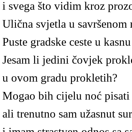
i svega što vidim kroz prozo
Ulična svjetla u savršenom 
Puste gradske ceste u kasnu
Jesam li jedini čovjek prok
u ovom gradu prokletih?
Mogao bih cijelu noć pisati i
ali trenutno sam užasnut su
i imam strastven odnos sa 