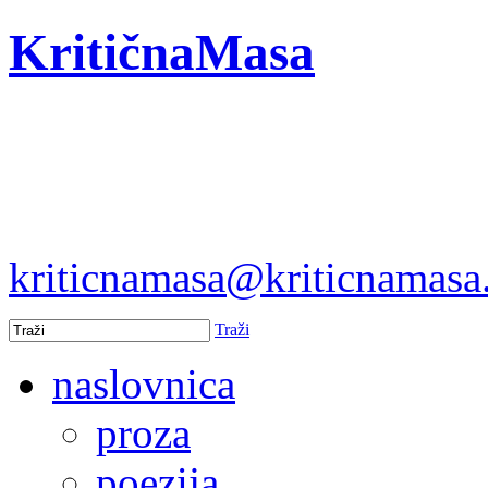
KritičnaMasa
kriticnamasa@kriticnamas
Traži
naslovnica
proza
poezija