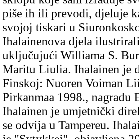
piše ih ili prevodi, djeluje 
svojoj tiskari u Siuronkosk
Ihalainenova djela ilustriral
uključujući Williama S. Bur
Maritu Liulia. Ihalainen je
Finskoj: Nuoren Voiman Lii
Pirkanmaa 1998., nagradu 
Ihalainen je umjetnički dire
se odvija u Tampereu. Ihala
je "Sytykkei", objavljena 2