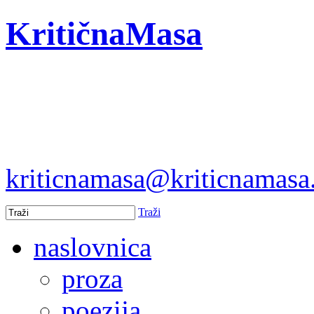
KritičnaMasa
kriticnamasa@kriticnamas
Traži
naslovnica
proza
poezija