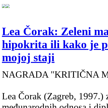
Lea Čorak: Zeleni man
hipokrita ili kako je 
mojoj staji
NAGRADA "KRITIČNA MASA
Lea Čorak (Zagreb, 1997.) z
međunarodnih odnosa i dipl