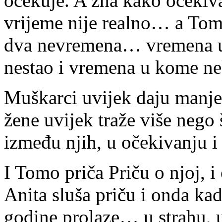
očekuje. A zna kako očekiva
vrijeme nije realno… a To
dva nevremena… vremena u 
nestao i vremena u kome n
Muškarci uvijek daju manje 
žene uvijek traže više nego š
između njih, u očekivanju i 
I Tomo priča Priču o njoj, i
Anita sluša priču i onda kad
godine prolaze… u strahu, u 