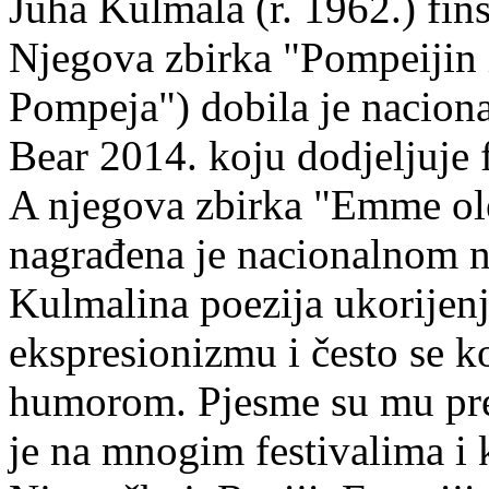
Juha Kulmala (r. 1962.) fins
Njegova zbirka "Pompeijin i
Pompeja") dobila je nacion
Bear 2014. koju dodjeljuje f
A njegova zbirka "Emme ol
nagrađena je nacionalnom 
Kulmalina poezija ukorijenj
ekspresionizmu i često se k
humorom. Pjesme su mu pre
je na mnogim festivalima i 