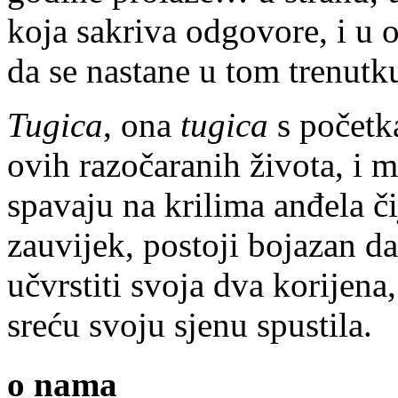
koja sakriva odgovore, i u
da se nastane u tom trenutk
Tugica
, ona
tugica
s početka
ovih razočaranih života, i m
spavaju na krilima anđela čij
zauvijek, postoji bojazan d
učvrstiti svoja dva korijena
sreću svoju sjenu spustila.
o nama