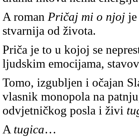
A roman
Pričaj mi o njoj
je
stvarnija od života.
Priča je to u kojoj se nepre
ljudskim emocijama, stavov
Tomo, izgubljen i očajan Sl
vlasnik monopola na patnju
odvjetničkog posla i živi
tu
A
tugica
…