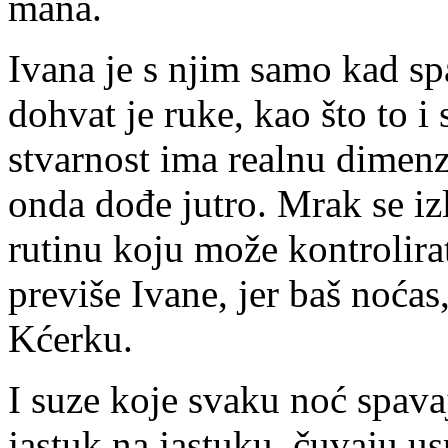
mana.
Ivana je s njim samo kad sp
dohvat je ruke, kao što to i
stvarnost ima realnu dimenzi
onda dođe jutro. Mrak se izl
rutinu koju može kontrolira
previše Ivane, jer baš noćas,
Kćerku.
I suze koje svaku noć spava
jastuk na jastuku, čuvaju u