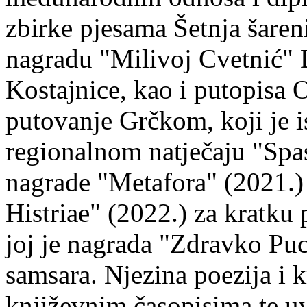
zbirke pjesama Šetnja šaren
nagradu "Milivoj Cvetnić" D
Kostajnice, kao i putopisa 
putovanje Grčkom, koji je i
regionalnom natječaju "Spa
nagrade "Metafora" (2021.)
Histriae" (2022.) za kratku
joj je nagrada "Zdravko Puc
samsara. Njezina poezija i k
književnim časopisima te uv