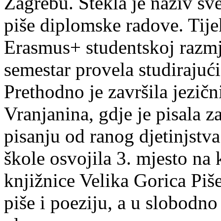
Zagrebu. Stekla je naziv sv
piše diplomske radove. Tije
Erasmus+ studentskoj razmj
semestar provela studirajuć
Prethodno je završila jezič
Vranjanina, gdje je pisala z
pisanju od ranog djetinjstva
škole osvojila 3. mjesto na
knjižnice Velika Gorica Piš
piše i poeziju, a u slobodno