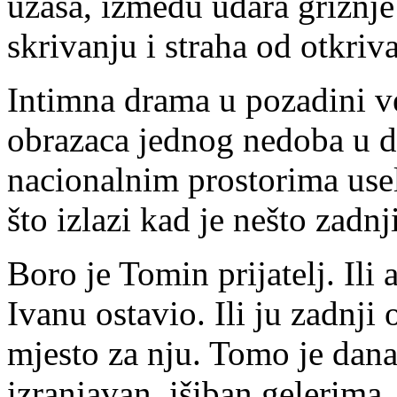
užasa, između udara grižnje 
skrivanju i straha od otkriv
Intimna drama u pozadini v
obrazaca jednog nedoba u do
nacionalnim prostorima use
što izlazi kad je nešto zad
Boro je Tomin prijatelj. Ili
Ivanu ostavio. Ili ju zadnji
mjesto za nju. Tomo je dan
izranjavan, išiban gelerima,