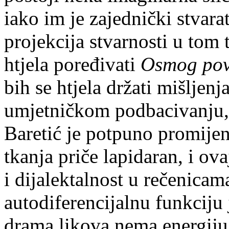
iako im je zajednički stvara
projekcija stvarnosti u tom 
htjela poređivati
Osmog pov
bih se htjela držati mišljenj
umjetničkom podbacivanju
Baretić je potpuno promijeni
tkanja priče lapidaran, i ova
i dijalektalnost u rečenica
autodiferencijalnu funkciju
drama likova nema energiju 