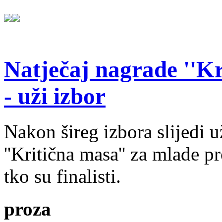
Natječaj nagrade ''Kr
- uži izbor
Nakon šireg izbora slijedi 
''Kritična masa'' za mlade pr
tko su finalisti.
proza