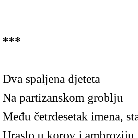
***
Dva spaljena djeteta
Na partizanskom groblju
Među četrdesetak imena, stal
Uraslo u korov i ambroziju