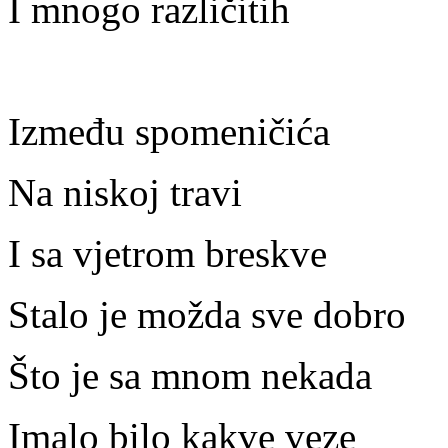
I mnogo različitih
Između spomeničića
Na niskoj travi
I sa vjetrom breskve
Stalo je možda sve dobro
Što je sa mnom nekada
Imalo bilo kakve veze