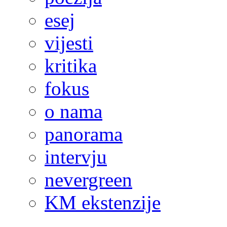
esej
vijesti
kritika
fokus
o nama
panorama
intervju
nevergreen
KM ekstenzije