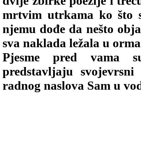
dvije zbirke poezije i tre
mrtvim utrkama ko što 
njemu dođe da nešto obja
sva naklada ležala u orma
Pjesme pred vama su
predstavljaju svojevrsni
radnog naslova Sam u vod