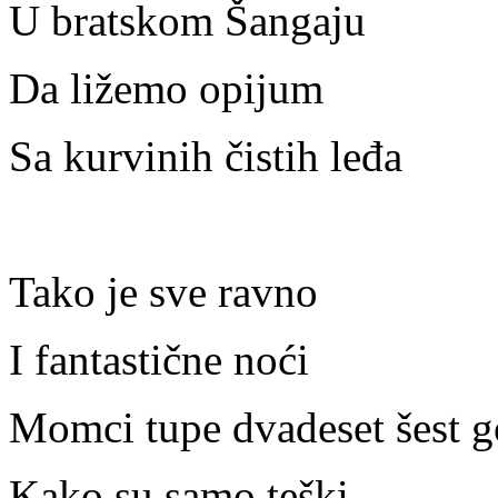
U bratskom Šangaju
Da ližemo opijum
Sa kurvinih čistih leđa
Tako je sve ravno
I fantastične noći
Momci tupe dvadeset šest g
Kako su samo teški