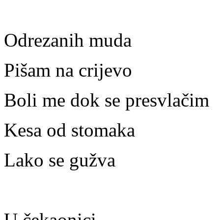
Odrezanih muda
Pišam na crijevo
Boli me dok se presvlačim
Kesa od stomaka
Lako se gužva
U čekaonici