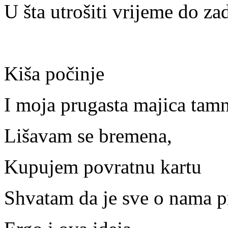
U šta utrošiti vrijeme do z
Kiša počinje
I moja prugasta majica tamn
Lišavam se bremena,
Kupujem povratnu kartu
Shvatam da je sve o nama 