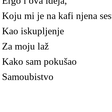
Ergo i ova ideja,
Koju mi je na kafi njena ses
Kao iskupljenje
Za moju laž
Kako sam pokušao
Samoubistvo