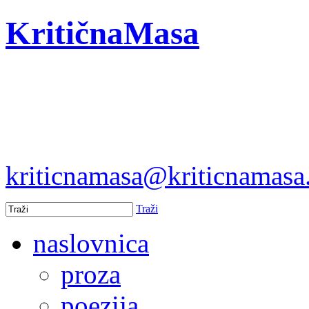
KritičnaMasa
kriticnamasa@kriticnamas
Traži
naslovnica
proza
poezija