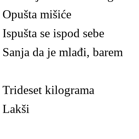
Opušta mišiće
Ispušta se ispod sebe
Sanja da je mlađi, barem
Trideset kilograma
Lakši