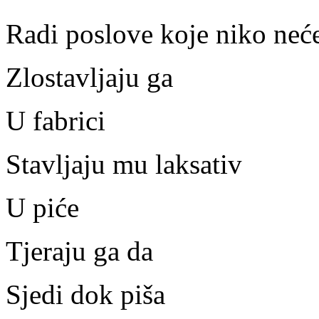
Radi poslove koje niko neć
Zlostavljaju ga
U fabrici
Stavljaju mu laksativ
U piće
Tjeraju ga da
Sjedi dok piša