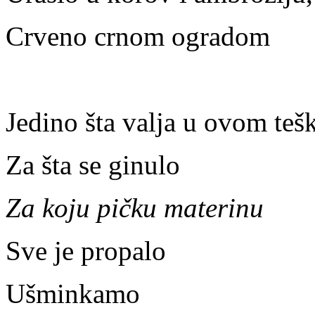
Crveno crnom ogradom
Jedino šta valja u ovom te
Za šta se ginulo
Za koju pičku materinu
Sve je propalo
Ušminkamo