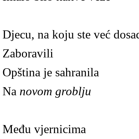
Djecu, na koju ste već dosa
Zaboravili
Opština je sahranila
Na
novom groblju
Među vjernicima