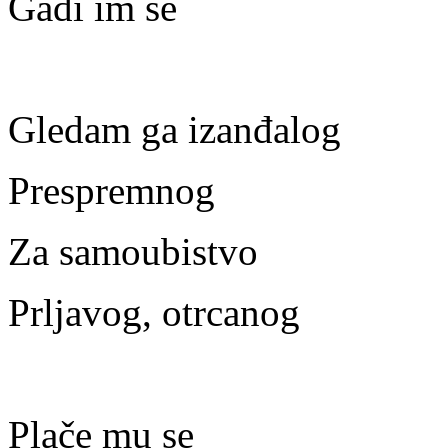
Gadi im se
Gledam ga izanđalog
Prespremnog
Za samoubistvo
Prljavog, otrcanog
Plače mu se