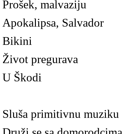
Prošek, malvaziju
Apokalipsa, Salvador
Bikini
Život pregurava
U Škodi
Sluša primitivnu muziku
Druži se sa domorodcima