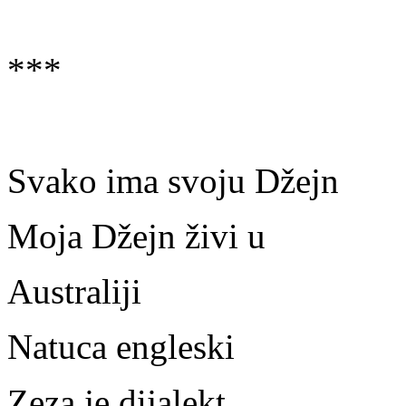
***
Svako ima svoju Džejn
Moja Džejn živi u
Australiji
Natuca engleski
Zeza je dijalekt