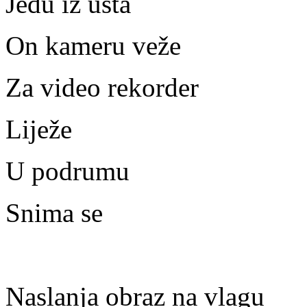
Jedu iz usta
On kameru veže
Za video rekorder
Liježe
U podrumu
Snima se
Naslanja obraz na vlagu