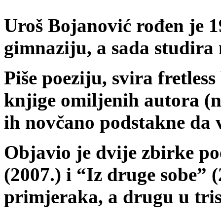
Uroš Bojanović rođen je 19
gimnaziju, a sada studira
Piše poeziju, svira fretle
knjige omiljenih autora (
ih novčano podstakne da v
Objavio je dvije zbirke po
(2007.) i “Iz druge sobe” (
primjeraka, a drugu u tri