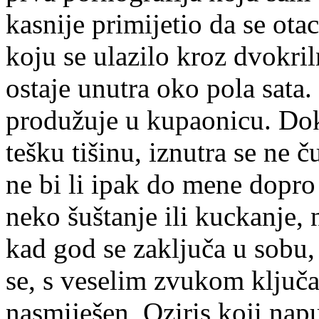
kasnije primijetio da se ota
koju se ulazilo kroz dvokri
ostaje unutra oko pola sata. 
produžuje u kupaonicu. Dok 
tešku tišinu, iznutra se ne č
ne bi li ipak do mene dopro
neko šuštanje ili kuckanje, 
kad god se zaključa u sobu,
se, s veselim zvukom ključa
nasmiješen, Oziris koji nap