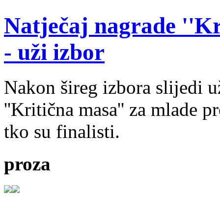
Natječaj nagrade ''Kr
- uži izbor
Nakon šireg izbora slijedi 
''Kritična masa'' za mlade pr
tko su finalisti.
proza