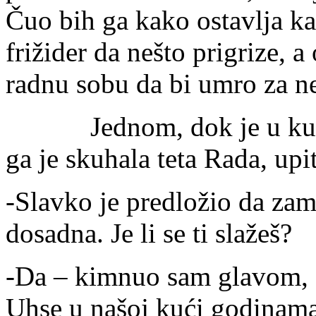
Čuo bih ga kako ostavlja ka
frižider da nešto prigrize, 
radnu sobu da bi umro za ne
Jednom, dok je u kuhinj
ga je skuhala teta Rada, upi
-Slavko je predložio da zam
dosadna. Je li se ti slažeš?
-Da – kimnuo sam glavom, g
Uhse u našoj kući godinama