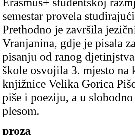
Erasmus+ studentskoj razmj
semestar provela studirajuć
Prethodno je završila jezič
Vranjanina, gdje je pisala z
pisanju od ranog djetinjstva
škole osvojila 3. mjesto na
knjižnice Velika Gorica Piš
piše i poeziju, a u slobodno
plesom.
proza