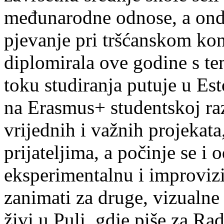
međunarodne odnose, a onda
pjevanje pri tršćanskom kon
diplomirala ove godine s te
toku studiranja putuje u Es
na Erasmus+ studentskoj ra
vrijednih i važnih projekata,
prijateljima, a počinje se i 
eksperimentalnu i improvizi
zanimati za druge, vizualne
živi u Puli, gdje piše za Ra