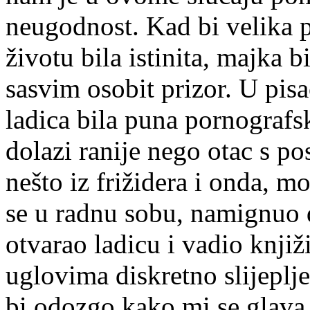
neugodnost. Kad bi velika
životu bila istinita, majka 
sasvim osobit prizor. U pisa
ladica bila puna pornografsk
dolazi ranije nego otac s p
nešto iz frižidera i onda, m
se u radnu sobu, namignuo d
otvarao ladicu i vadio knjiž
uglovima diskretno slijeplj
bi odozgo kako mi se glava