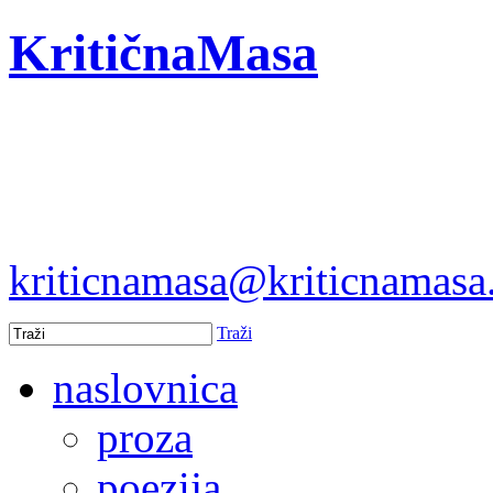
KritičnaMasa
kriticnamasa@kriticnamas
Traži
naslovnica
proza
poezija