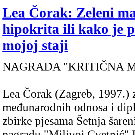
Lea Čorak: Zeleni man
hipokrita ili kako je 
mojoj staji
NAGRADA "KRITIČNA MASA
Lea Čorak (Zagreb, 1997.) z
međunarodnih odnosa i dipl
zbirke pjesama Šetnja šaren
nagradu "Milivoj Cvetnić" D