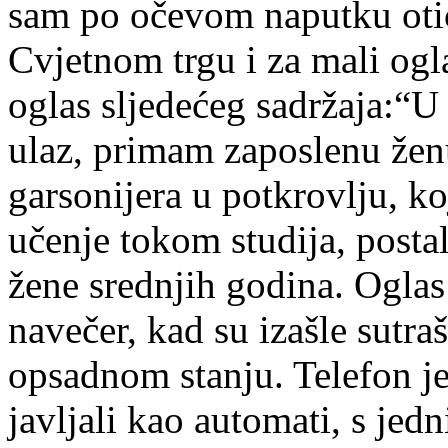
sam po očevom naputku otić
Cvjetnom trgu i za mali ogla
oglas sljedećeg sadržaja:“
ulaz, primam zaposlenu žen
garsonijera u potkrovlju, ko
učenje tokom studija, posta
žene srednjih godina. Ogla
navečer, kad su izašle sutraš
opsadnom stanju. Telefon je
javljali kao automati, s jed