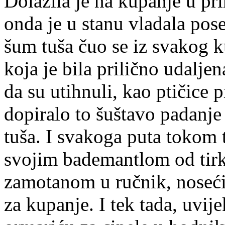
Dolazila je na kupanje u prin
onda je u stanu vladala pose
šum tuša čuo se iz svakog ku
koja je bila prilično udalj
da su utihnuli, kao ptičice p
dopiralo to šuštavo padanje
tuša. I svakoga puta tokom t
svojim bademantlom od tirk
zamotanom u ručnik, noseći 
za kupanje. I tek tada, uvije