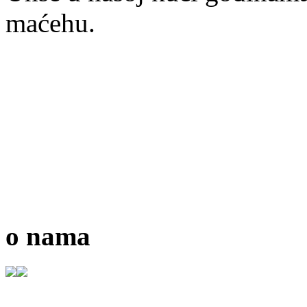
maćehu.
o nama