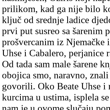
prilikom, kad ga nije bilo 
ključ od srednje ladice djed
prvi put susreo sa šarenim
prošvercanim iz Njemačke i I
Uhse i Cabalero, perjanice 
Od tada sam male šarene knji
obojica smo, naravno, znali
govorili. Oko Beate Uhse i n
kurcima u ustima, isplela se
nam je u ovome slučaju po