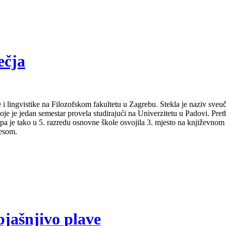
ečja
 i lingvistike na Filozofskom fakultetu u Zagrebu. Stekla je naziv sveu
je je jedan semestar provela studirajući na Univerzitetu u Padovi. Pret
a pa je tako u 5. razredu osnovne škole osvojila 3. mjesto na književno
lesom.
bjašnjivo plave