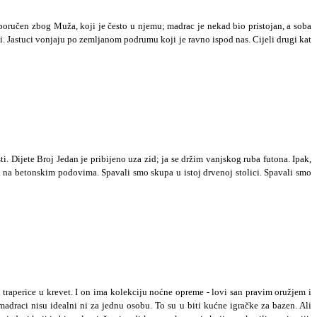
eporučen zbog Muža, koji je često u njemu; madrac je nekad bio pristojan, a soba
žni. Jastuci vonjaju po zemljanom podrumu koji je ravno ispod nas. Cijeli drugi kat
 Dijete Broj Jedan je pribijeno uza zid; ja se držim vanjskog ruba futona. Ipak,
 na betonskim podovima. Spavali smo skupa u istoj drvenoj stolici. Spavali smo
traperice u krevet. I on ima kolekciju noćne opreme - lovi san pravim oružjem i
madraci nisu idealni ni za jednu osobu. To su u biti kućne igračke za bazen. Ali