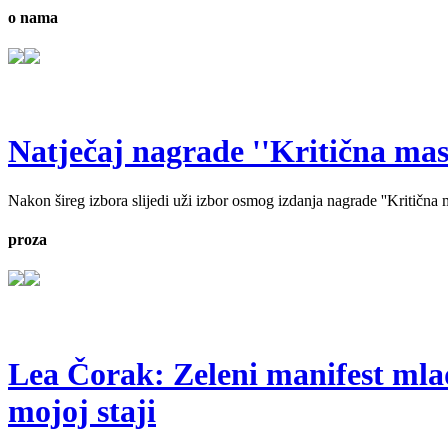
o nama
Natječaj nagrade ''Kritična masa'
Nakon šireg izbora slijedi uži izbor osmog izdanja nagrade ''Kritična ma
proza
Lea Čorak: Zeleni manifest mlado
mojoj staji