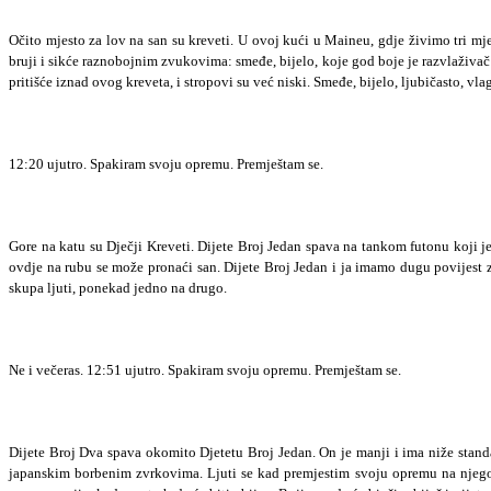
Očito mjesto za lov na san su kreveti. U ovoj kući u Maineu, gdje živimo tri mj
bruji i sikće raznobojnim zvukovima: smeđe, bijelo, koje god boje je razvlaživač z
pritišće iznad ovog kreveta, i stropovi su već niski. Smeđe, bijelo, ljubičasto, vla
12:20 ujutro. Spakiram svoju opremu. Premještam se.
Gore na katu su Dječji Kreveti. Dijete Broj Jedan spava na tankom futonu koji j
ovdje na rubu se može pronaći san. Dijete Broj Jedan i ja imamo dugu povijest
skupa ljuti, ponekad jedno na drugo.
Ne i večeras. 12:51 ujutro. Spakiram svoju opremu. Premještam se.
Dijete Broj Dva spava okomito Djetetu Broj Jedan. On je manji i ima niže stand
japanskim borbenim zvrkovima. Ljuti se kad premjestim svoju opremu na njegov te