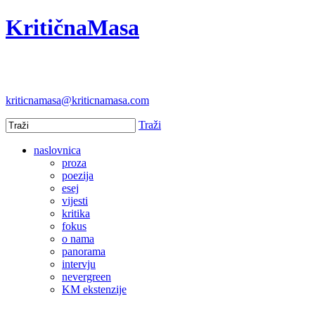
KritičnaMasa
kriticnamasa@kriticnamasa.com
Traži
naslovnica
proza
poezija
esej
vijesti
kritika
fokus
o nama
panorama
intervju
nevergreen
KM ekstenzije