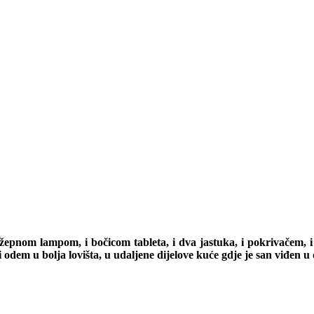
žepnom lampom, i bočicom tableta, i dva jastuka, i pokrivačem,
m u bolja lovišta, u udaljene dijelove kuće gdje je san viđen u d