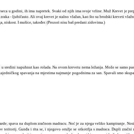
eseca u godini, ih ima napretek. Svaki od njih ima svoje vrline. Muž Krevet je pr
raka - ljubičasto. Ali ovaj krevet je stalno vlažan, kao što su brodski kreveti vla
ga, niskost. I mušice, također. (Prozori nisu baš predani zidovima.)
e u sredini napuhnut kao rolada. Na ovom krevetu nema ležanja. Može se samo pasti.
 zajedničkog spavanja na mjestima najmanje pogodnima za san. Spavali smo skupa
arde; spava na duplom zračnom madracu. Noć je za njega veliko kampiranje. Nosi 
ritorij. Gunđa i rita se, i njegovo oružje se otkotrlja s madraca. Dupli zračni 