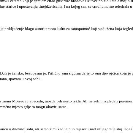
amski veteran koji je sprejem crtao gusarske brodove i kitove po zidu štala mojih sus
dne starice i upucavanja tinejdžericama, i na kojeg sam se crnohumorno referirala 
moje priključenje blago autoritarnom kultu za samopomoć koji vodi žena koja izgle
. Duh je žensko, bezopasna je. Prilično sam sigurna da je to ona djevojčica koja j
trana, spavam u ovoj sobi.
 znam Morseovu abecedu, možda bih nešto rekla. Ali ne želim izgledati poremećen
m mračno mjesto gdje to mogu obaviti sama.
u u dnevnoj sobi, ali samo zimi kad je pun mjesec i nad snijegom je sloj leda i c