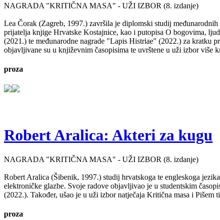
NAGRADA "KRITIČNA MASA" - UŽI IZBOR (8. izdanje)
Lea Čorak (Zagreb, 1997.) završila je diplomski studij međunarodnih 
prijatelja knjige Hrvatske Kostajnice, kao i putopisa O bogovima, lj
(2021.) te međunarodne nagrade "Lapis Histriae" (2022.) za kratku pr
objavljivane su u književnim časopisima te uvrštene u uži izbor više kn
proza
Robert Aralica: Akteri za kugu
NAGRADA "KRITIČNA MASA" - UŽI IZBOR (8. izdanje)
Robert Aralica (Šibenik, 1997.) studij hrvatskoga te engleskoga jezik
elektroničke glazbe. Svoje radove objavljivao je u studentskim časop
(2022.). Također, ušao je u uži izbor natječaja Kritična masa i Pišem 
proza