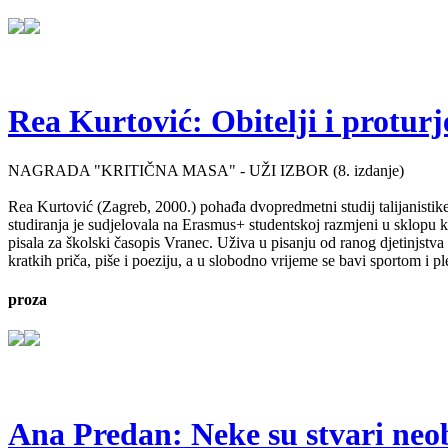
Rea Kurtović: Obitelji i proturj
NAGRADA "KRITIČNA MASA" - UŽI IZBOR (8. izdanje)
Rea Kurtović (Zagreb, 2000.) pohađa dvopredmetni studij talijanistike
studiranja je sudjelovala na Erasmus+ studentskoj razmjeni u sklopu ko
pisala za školski časopis Vranec. Uživa u pisanju od ranog djetinjstv
kratkih priča, piše i poeziju, a u slobodno vrijeme se bavi sportom i p
proza
Ana Predan: Neke su stvari neo