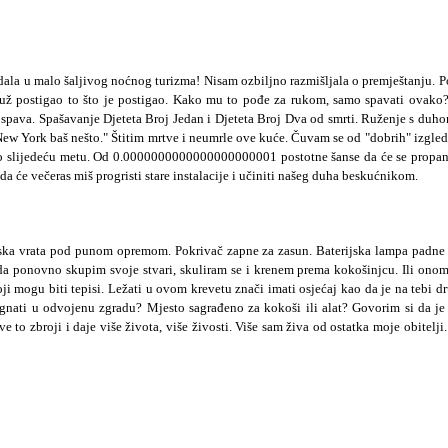
la u malo šaljivog noćnog turizma! Nisam ozbiljno razmišljala o premještanju. Po
 Muž postigao to što je postigao. Kako mu to pođe za rukom, samo spavati ovako
pava. Spašavanje Djeteta Broj Jedan i Djeteta Broj Dva od smrti. Ruženje s duhom
e ti New York baš nešto." Štitim mrtve i neumrle ove kuće. Čuvam se od "dobrih" iz
irao slijedeću metu. Od 0.0000000000000000000001 postotne šanse da će se propansk
e večeras miš progristi stare instalacije i učiniti našeg duha beskućnikom.
jska vrata pod punom opremom. Pokrivač zapne za zasun. Baterijska lampa padne 
a ponovno skupim svoje stvari, skuliram se i krenem prema kokošinjcu. Ili onome š
i mogu biti tepisi. Ležati u ovom krevetu znači imati osjećaj kao da je na tebi dr
ognati u odvojenu zgradu? Mjesto sagrađeno za kokoši ili alat? Govorim si da je t
e to zbroji i daje više života, više živosti. Više sam živa od ostatka moje obitelj