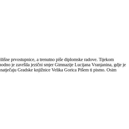
čilišne prvostupnice, a trenutno piše diplomske radove. Tijekom
hodno je završila jezični smjer Gimnazije Lucijana Vranjanina, gdje je
m natječaju Gradske knjižnice Velika Gorica Pišem ti pismo. Osim