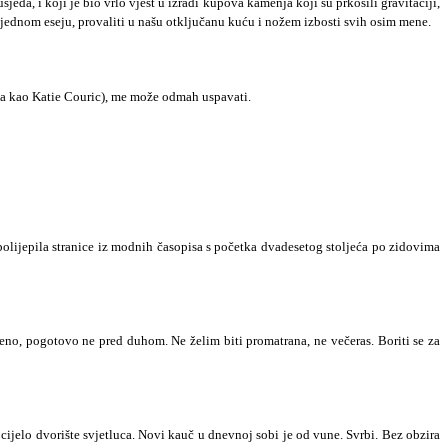
jeda, i koji je bio vrlo vješt u izradi kupova kamenja koji su prkosili gravitaciji,
u jednom eseju, provaliti u našu otključanu kuću i nožem izbosti svih osim mene.
da kao Katie Couric), me može odmah uspavati.
e polijepila stranice iz modnih časopisa s početka dvadesetog stoljeća po zidovima
o, pogotovo ne pred duhom. Ne želim biti promatrana, ne večeras. Boriti se za
ijelo dvorište svjetluca. Novi kauč u dnevnoj sobi je od vune. Svrbi. Bez obzira