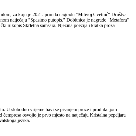
nilom, za koju je 2021. primila nagradu "Milivoj Cvetnić" Društva
nalnom natječaju "Spasimo putopis." Dobitnica je nagrade "Metafora"
čki rukopis Skrletna samsara. Njezina poezija i kratka proza
plitu. U slobodno vrijeme bavi se pisanjem proze i produkcijom
 čempresa osvojio je prvo mjesto na natječaju Kristalna pepeljara
vatskoga jezika.