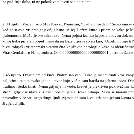
na godišnje doba, ni ne pokušavam loviti san na njemu.
2:00 ujutro. Vraćam se u Muž Krevet. Pomislim, "Ovdje pripadam." Samo sam se da
kad ga u ovo vrijeme gnjaviš, glasno usiše). Ležim kruto i pitam se kako je
ljubomorna. Mužu je sve tako lako. Nema pojma koliko ja posla obavim dok on s
kojoj treba prijatelj poput mene da joj kaže utješne stvari kao, "Ozbiljno, nij
bivši robijaš i vijetnamski veteran čita književne antologije kako bi identific
Vitas Gerulaitis u Hamptonima. Od 0.0000000000000000000001 postotne šanse da ć
2:45 ujutro. Odustajem od kuće. Pratim san van. Teško je manevrirati kroz van
naljutim i bacim svaku jebenu stvar koju već nisam bacila na jebenu travu. Ond
trudimo rijetko imati. Nema grijanja ni vode; krevet je prekriven pokrivačima koj
stropu gdje ose ulaze i izlaze i postavljam si teška pitanja. Zašto se moram pr
provodim više sati nego drugi ljudi svjesna da sam živa, i da se tijekom života sv
življa od njih.