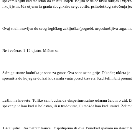
spavam s njim kad me strah da će biti ubijen. Bojim se da će bivši robijaš i vijetn
i koji je možda otjeran iz grada zbog, kako se govorilo, psihološkog zatočenja je
Ovaj strah, razvijen do svog logičkog zaključka (pogrebi, nepodnošljiva tuga, 
Ne i večeras. 1:12 ujutro. Mičem se.
S druge strane hodnika je soba za goste. Ova soba se ne grije. Također, ukleta je
spremišta do kojeg se dolazi kroz mala vrata pored kreveta. Kad želim biti proma
Ležim na krevetu. Toliko sam budna da eksperimentalno udaram čelom o zid. Da
spavanje je kao kad si bolestan, ili u trudovima, ili možda kao kad umireš. Želi
1:48 ujutro. Razmatram kauče. Posjedujemo ih dva. Ponekad spavam na starom kauč