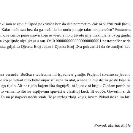
kušam se zavući ispod pokrivača bez da išta poremetim, čak ni vlažni zrak (koji,
? Kako nađe san bez da ga traži, kako noću putuje tako neopterećen? Postanem
 one curice pune snova koja se vjerojatno u životu nije maknula iz ovog grada,
gleda koje ljude uljuljkaju u san. Od 0.0000000000000000000001 postotne šanse da
a grijalica Djeteta Broj Jedan i Djeteta Broj Dva pokvariti i da će umrijeti kao
na verandu. Bočica s tabletama mi ispadne u grmlje. Psujem i stvarno se jebeno
to je nekad bilo kokošinjac ili šupa za alat, a sada je mjesto za goste koje se
ugo tijelo. Ali ne tijelo kojem išta duguješ - ni ljubav ni brigu. Gledam porub na
o vrlina, to što ne uspijevam spavati u vlastitoj kući, ili uopće. Govorim si da
i. To mi je najveći noćni strah. To je razlog zbog kojeg lovim. Nikad ne želim biti
Prevod: Marino Buble