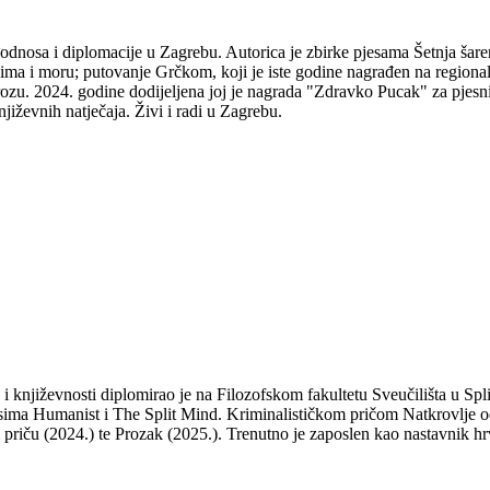
odnosa i diplomacije u Zagrebu. Autorica je zbirke pjesama Šetnja šare
udima i moru; putovanje Grčkom, koji je iste godine nagrađen na regio
ozu. 2024. godine dodijeljena joj je nagrada "Zdravko Pucak" za pjesni
jiževnih natječaja. Živi i radi u Zagrebu.
a i književnosti diplomirao je na Filozofskom fakultetu Sveučilišta u S
isima Humanist i The Split Mind. Kriminalističkom pričom Natkrovlje od
ti priču (2024.) te Prozak (2025.). Trenutno je zaposlen kao nastavnik hr