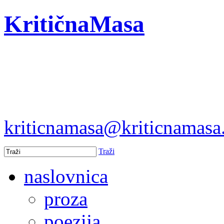
KritičnaMasa
kriticnamasa@kriticnamas
Traži
naslovnica
proza
poezija