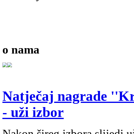
o nama
Natječaj nagrade ''Kr
- uži izbor
Nakon šireg izbora slijedi 