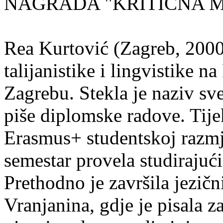
NAGRADA "KRITIČNA MASA
Rea Kurtović (Zagreb, 2000
talijanistike i lingvistike n
Zagrebu. Stekla je naziv sv
piše diplomske radove. Tije
Erasmus+ studentskoj razmj
semestar provela studirajuć
Prethodno je završila jezič
Vranjanina, gdje je pisala z