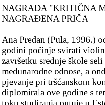
NAGRADA "KRITIČNA MASA
NAGRAĐENA PRIČA
Ana Predan (Pula, 1996.) od
godini počinje svirati violin
završetku srednje škole seli
međunarodne odnose, a onda
pjevanje pri tršćanskom kon
diplomirala ove godine s te
toku studiranja putuje u Es