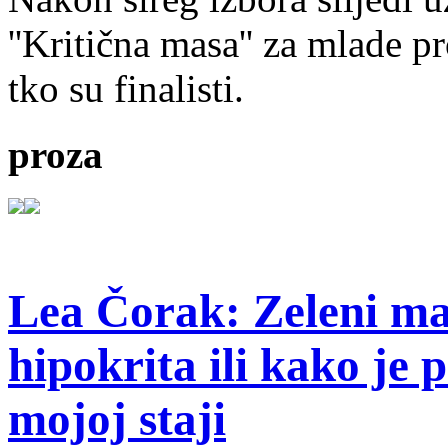
''Kritična masa'' za mlade pr
tko su finalisti.
proza
Lea Čorak: Zeleni man
hipokrita ili kako je 
mojoj staji