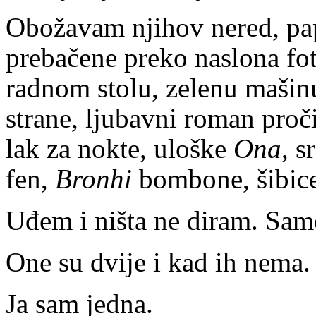
Obožavam njihov nered, pap
prebačene preko naslona fot
radnom stolu, zelenu mašinu
strane, ljubavni roman proči
lak za nokte, uloške
Ona
, s
fen,
Bronhi
bombone, šibice
Uđem i ništa ne diram. Sam
One su dvije i kad ih nema.
Ja sam jedna.