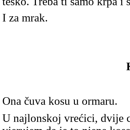
teško. Treba ti samo krpa i 
I za mrak.
Ona čuva kosu u ormaru.
U najlonskoj vrećici, dvije 