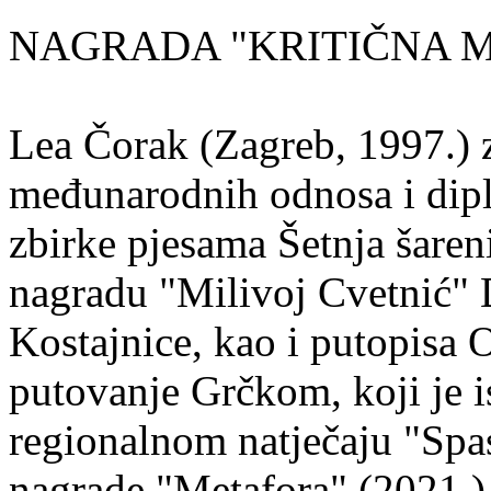
NAGRADA "KRITIČNA MASA
Lea Čorak (Zagreb, 1997.) z
međunarodnih odnosa i dipl
zbirke pjesama Šetnja šaren
nagradu "Milivoj Cvetnić" D
Kostajnice, kao i putopisa 
putovanje Grčkom, koji je i
regionalnom natječaju "Spa
nagrade "Metafora" (2021.)