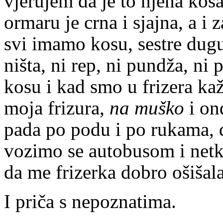
vjerujem da je to njena kosa,
ormaru je crna i sjajna, a i
svi imamo kosu, sestre dugu
ništa, ni rep, ni pundža, ni
kosu i kad smo u frizera ka
moja frizura,
na muško
i ond
pada po podu i po rukama, d
vozimo se autobusom i net
da me frizerka dobro ošišala
I priča s nepoznatima.