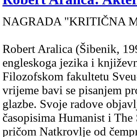
NAGRADA "KRITIČNA MASA
Robert Aralica (Šibenik, 199
engleskoga jezika i književ
Filozofskom fakultetu Sveuč
vrijeme bavi se pisanjem pr
glazbe. Svoje radove objavl
časopisima Humanist i The 
pričom Natkrovlje od čempr