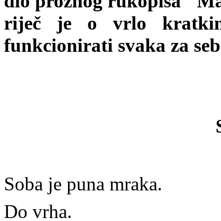
dio proznog rukopisa "Mal
riječ je o vrlo kratk
funkcionirati svaka za sebe
Soba je puna mraka.
Do vrha.