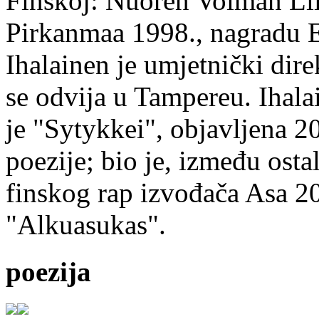
Finskoj: Nuoren Voiman Lii
Pirkanmaa 1998., nagradu 
Ihalainen je umjetnički dire
se odvija u Tampereu. Ihala
je "Sytykkei", objavljena 2
poezije; bio je, između ost
finskog rap izvođača Asa 20
"Alkuasukas".
poezija