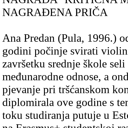
NAGRAĐENA PRIČA
Ana Predan (Pula, 1996.) od
godini počinje svirati violin
završetku srednje škole seli
međunarodne odnose, a onda
pjevanje pri tršćanskom kon
diplomirala ove godine s te
toku studiranja putuje u Es
na Erasmus+ studentskoj ra