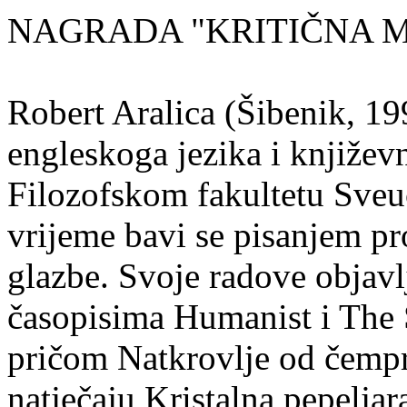
NAGRADA "KRITIČNA MASA
Robert Aralica (Šibenik, 199
engleskoga jezika i književ
Filozofskom fakultetu Sveuč
vrijeme bavi se pisanjem pr
glazbe. Svoje radove objavl
časopisima Humanist i The 
pričom Natkrovlje od čempr
natječaju Kristalna pepeljar