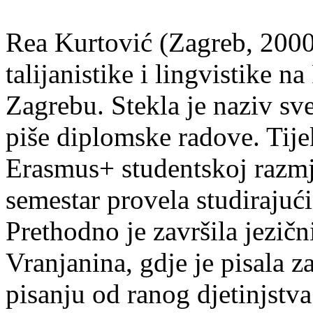
Rea Kurtović (Zagreb, 2000
talijanistike i lingvistike n
Zagrebu. Stekla je naziv sv
piše diplomske radove. Tije
Erasmus+ studentskoj razmj
semestar provela studirajuć
Prethodno je završila jezič
Vranjanina, gdje je pisala z
pisanju od ranog djetinjstva