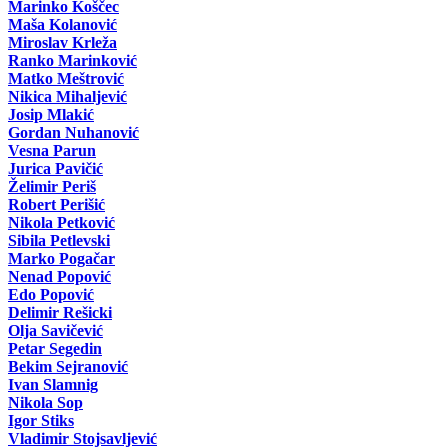
Marinko Koščec
Maša Kolanović
Miroslav Krleža
Ranko Marinković
Matko Meštrović
Nikica Mihaljević
Josip Mlakić
Gordan Nuhanović
Vesna Parun
Jurica Pavičić
Želimir Periš
Robert Perišić
Nikola Petković
Sibila Petlevski
Marko Pogačar
Nenad Popović
Edo Popović
Delimir Rešicki
Olja Savičević
Petar Segedin
Bekim Sejranović
Ivan Slamnig
Nikola Sop
Igor Stiks
Vladimir Stojsavljević