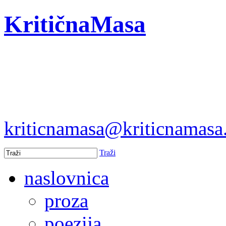
KritičnaMasa
kriticnamasa@kriticnamas
Traži
naslovnica
proza
poezija