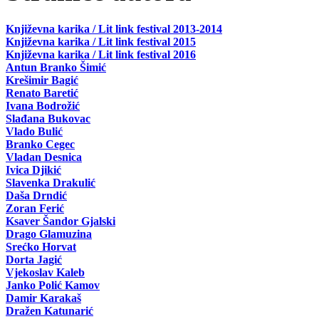
Književna karika / Lit link festival 2013-2014
Književna karika / Lit link festival 2015
Književna karika / Lit link festival 2016
Antun Branko Šimić
Krešimir Bagić
Renato Baretić
Ivana Bodrožić
Slađana Bukovac
Vlado Bulić
Branko Cegec
Vladan Desnica
Ivica Djikić
Slavenka Drakulić
Daša Drndić
Zoran Ferić
Ksaver Šandor Gjalski
Drago Glamuzina
Srećko Horvat
Dorta Jagić
Vjekoslav Kaleb
Janko Polić Kamov
Damir Karakaš
Dražen Katunarić