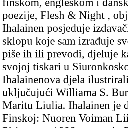
finskom, engleskom i dans
poezije, Flesh & Night , obj
Ihalainen posjeduje izdavač
sklopu koje sam izrađuje sv
piše ih ili prevodi, djeluje 
svojoj tiskari u Siuronkosk
Ihalainenova djela ilustriral
uključujući Williama S. Bur
Maritu Liulia. Ihalainen je
Finskoj: Nuoren Voiman Lii