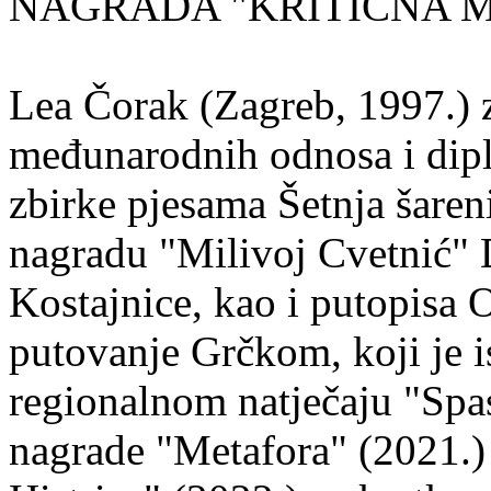
NAGRADA "KRITIČNA MASA
Lea Čorak (Zagreb, 1997.) z
međunarodnih odnosa i dipl
zbirke pjesama Šetnja šaren
nagradu "Milivoj Cvetnić" D
Kostajnice, kao i putopisa 
putovanje Grčkom, koji je i
regionalnom natječaju "Spa
nagrade "Metafora" (2021.)