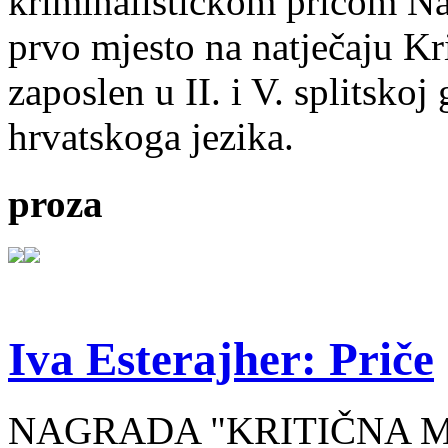
kriminalističkom pričom Na
prvo mjesto na natječaju Kri
zaposlen u II. i V. splitsko
hrvatskoga jezika.
proza
Iva Esterajher: Priče
NAGRADA "KRITIČNA MA