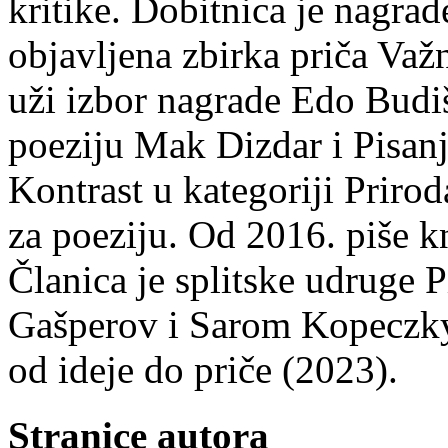
kritike. Dobitnica je nagra
objavljena zbirka priča Važn
uži izbor nagrade Edo Budiš
poeziju Mak Dizdar i Pisan
Kontrast u kategoriji Priro
za poeziju. Od 2016. piše k
Članica je splitske udruge 
Gašperov i Sarom Kopeczky 
od ideje do priče (2023).
Stranice autora