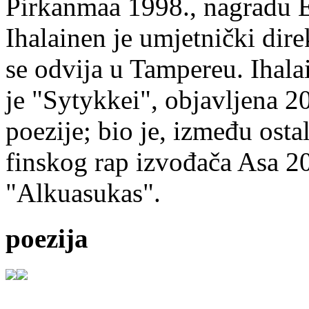
Pirkanmaa 1998., nagradu 
Ihalainen je umjetnički dire
se odvija u Tampereu. Ihala
je "Sytykkei", objavljena 2
poezije; bio je, između ost
finskog rap izvođača Asa 20
"Alkuasukas".
poezija