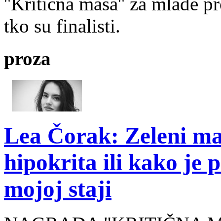
''Kritična masa'' za mlade pr
tko su finalisti.
proza
Lea Čorak: Zeleni man
hipokrita ili kako je 
mojoj staji