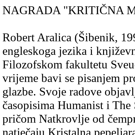
NAGRADA "KRITIČNA MASA
Robert Aralica (Šibenik, 199
engleskoga jezika i književ
Filozofskom fakultetu Sveuč
vrijeme bavi se pisanjem pr
glazbe. Svoje radove objavl
časopisima Humanist i The 
pričom Natkrovlje od čempr
natječaju Kristalna pepeljar