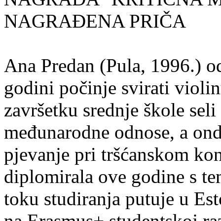
NAGRAĐENA PRIČA
Ana Predan (Pula, 1996.) od
godini počinje svirati violin
završetku srednje škole seli
međunarodne odnose, a onda
pjevanje pri tršćanskom kon
diplomirala ove godine s te
toku studiranja putuje u Es
na Erasmus+ studentskoj ra