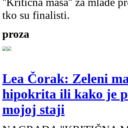
''Kritična masa'' za mlade pr
tko su finalisti.
proza
Lea Čorak: Zeleni man
hipokrita ili kako je 
mojoj staji