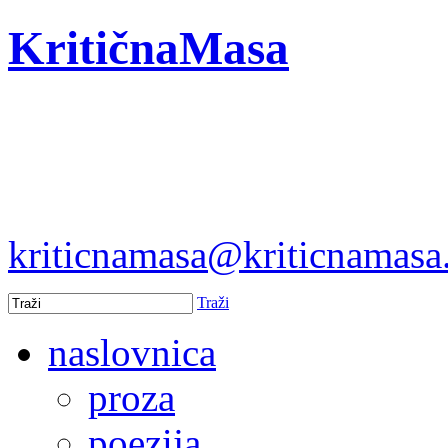
KritičnaMasa
kriticnamasa@kriticnamas
Traži
naslovnica
proza
poezija