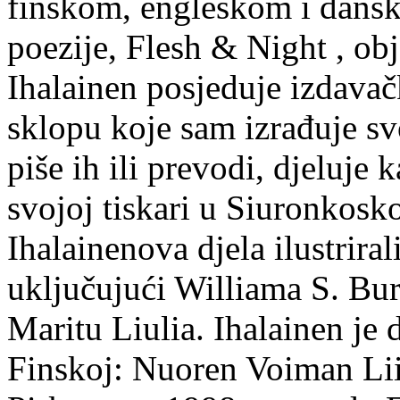
finskom, engleskom i dans
poezije, Flesh & Night , obj
Ihalainen posjeduje izdavač
sklopu koje sam izrađuje sv
piše ih ili prevodi, djeluje 
svojoj tiskari u Siuronkosk
Ihalainenova djela ilustriral
uključujući Williama S. Bur
Maritu Liulia. Ihalainen je
Finskoj: Nuoren Voiman Lii