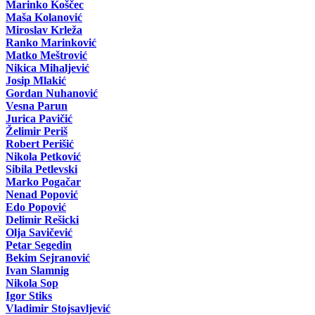
Marinko Koščec
Maša Kolanović
Miroslav Krleža
Ranko Marinković
Matko Meštrović
Nikica Mihaljević
Josip Mlakić
Gordan Nuhanović
Vesna Parun
Jurica Pavičić
Želimir Periš
Robert Perišić
Nikola Petković
Sibila Petlevski
Marko Pogačar
Nenad Popović
Edo Popović
Delimir Rešicki
Olja Savičević
Petar Segedin
Bekim Sejranović
Ivan Slamnig
Nikola Sop
Igor Stiks
Vladimir Stojsavljević