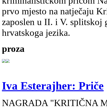
kriminalističkom pričom Na
prvo mjesto na natječaju Kri
zaposlen u II. i V. splitsko
hrvatskoga jezika.
proza
Iva Esterajher: Priče
NAGRADA "KRITIČNA MA