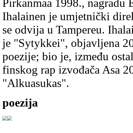
Pirkanmaa 1998., nagradu 
Ihalainen je umjetnički dire
se odvija u Tampereu. Ihala
je "Sytykkei", objavljena 2
poezije; bio je, između ost
finskog rap izvođača Asa 20
"Alkuasukas".
poezija