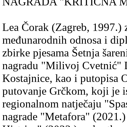
NAGRADA "KRITIČNA MASA
Lea Čorak (Zagreb, 1997.) z
međunarodnih odnosa i dipl
zbirke pjesama Šetnja šaren
nagradu "Milivoj Cvetnić" D
Kostajnice, kao i putopisa 
putovanje Grčkom, koji je i
regionalnom natječaju "Spa
nagrade "Metafora" (2021.)