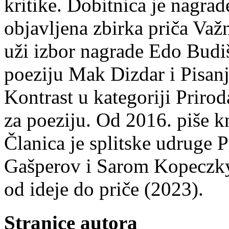
kritike. Dobitnica je nagra
objavljena zbirka priča Važn
uži izbor nagrade Edo Budiš
poeziju Mak Dizdar i Pisan
Kontrast u kategoriji Priro
za poeziju. Od 2016. piše k
Članica je splitske udruge 
Gašperov i Sarom Kopeczky 
od ideje do priče (2023).
Stranice autora