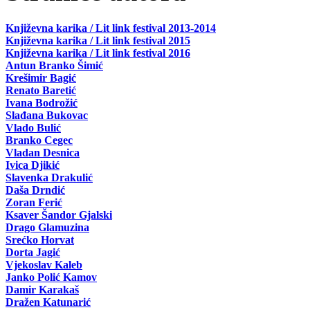
Književna karika / Lit link festival 2013-2014
Književna karika / Lit link festival 2015
Književna karika / Lit link festival 2016
Antun Branko Šimić
Krešimir Bagić
Renato Baretić
Ivana Bodrožić
Slađana Bukovac
Vlado Bulić
Branko Cegec
Vladan Desnica
Ivica Djikić
Slavenka Drakulić
Daša Drndić
Zoran Ferić
Ksaver Šandor Gjalski
Drago Glamuzina
Srećko Horvat
Dorta Jagić
Vjekoslav Kaleb
Janko Polić Kamov
Damir Karakaš
Dražen Katunarić