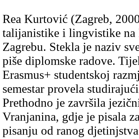
Rea Kurtović (Zagreb, 2000
talijanistike i lingvistike n
Zagrebu. Stekla je naziv sv
piše diplomske radove. Tije
Erasmus+ studentskoj razmj
semestar provela studirajuć
Prethodno je završila jezič
Vranjanina, gdje je pisala z
pisanju od ranog djetinjstva