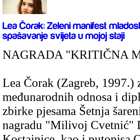
NAGRADA "KRITIČNA MASA
Lea Čorak (Zagreb, 1997.) z
međunarodnih odnosa i dipl
zbirke pjesama Šetnja šaren
nagradu "Milivoj Cvetnić" D
Kostajnice, kao i putopisa 