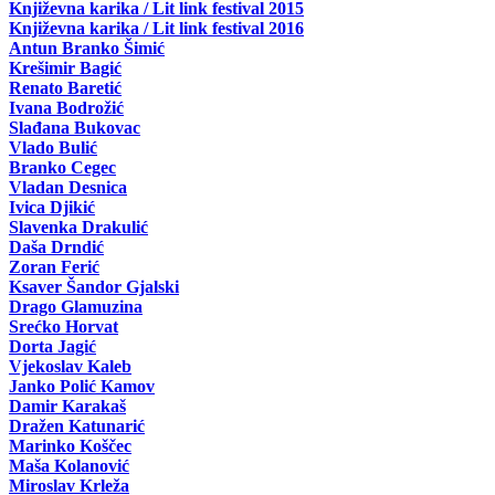
Književna karika / Lit link festival 2015
Književna karika / Lit link festival 2016
Antun Branko Šimić
Krešimir Bagić
Renato Baretić
Ivana Bodrožić
Slađana Bukovac
Vlado Bulić
Branko Cegec
Vladan Desnica
Ivica Djikić
Slavenka Drakulić
Daša Drndić
Zoran Ferić
Ksaver Šandor Gjalski
Drago Glamuzina
Srećko Horvat
Dorta Jagić
Vjekoslav Kaleb
Janko Polić Kamov
Damir Karakaš
Dražen Katunarić
Marinko Koščec
Maša Kolanović
Miroslav Krleža