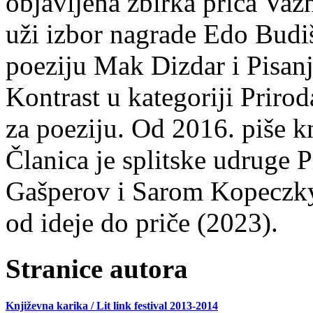
objavljena zbirka priča Važn
uži izbor nagrade Edo Budiš
poeziju Mak Dizdar i Pisan
Kontrast u kategoriji Priro
za poeziju. Od 2016. piše k
Članica je splitske udruge 
Gašperov i Sarom Kopeczky 
od ideje do priče (2023).
Stranice autora
Književna karika / Lit link festival 2013-2014