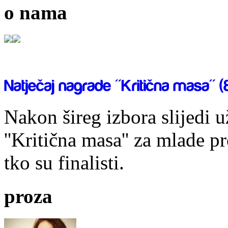
o nama
Nakon šireg izbora slijedi 
''Kritična masa'' za mlade pr
tko su finalisti.
proza