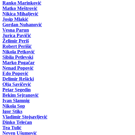
Ranko Marinković
Matko Meštrović
Nikica Mihaljević
Josip Mlakić
Gordan Nuhanović
Vesna Parun
Jurica Pavičić
Želimir Periš
Robert Perišić
Nikola Petković
Sibila Petlevski
Marko Pogačar
Nenad Popović
Edo Popović
Delimir Rešicki
Olja Savičević
Petar Segedin
Bekim Sejranović
Ivan Slamnig
Nikola Sop
Igor Stiks
Vladimir Stojsavljević
Dinko Telećan
Tea Tulić
Neven Ušumović