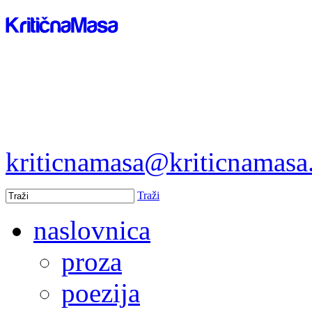
kriticnamasa@kriticnamas
Traži
naslovnica
proza
poezija