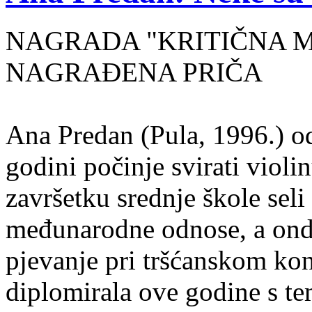
NAGRADA "KRITIČNA MASA
NAGRAĐENA PRIČA
Ana Predan (Pula, 1996.) od
godini počinje svirati violin
završetku srednje škole seli
međunarodne odnose, a onda
pjevanje pri tršćanskom kon
diplomirala ove godine s te