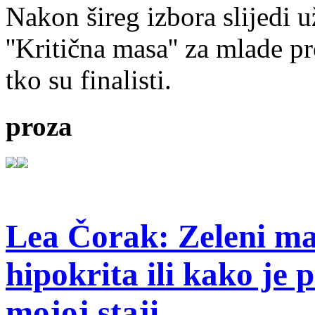
Nakon šireg izbora slijedi 
''Kritična masa'' za mlade pr
tko su finalisti.
proza
Lea Čorak: Zeleni man
hipokrita ili kako je 
mojoj staji