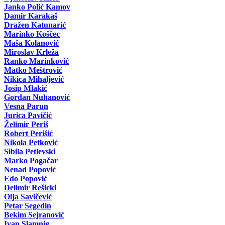
Janko Polić Kamov
Damir Karakaš
Dražen Katunarić
Marinko Koščec
Maša Kolanović
Miroslav Krleža
Ranko Marinković
Matko Meštrović
Nikica Mihaljević
Josip Mlakić
Gordan Nuhanović
Vesna Parun
Jurica Pavičić
Želimir Periš
Robert Perišić
Nikola Petković
Sibila Petlevski
Marko Pogačar
Nenad Popović
Edo Popović
Delimir Rešicki
Olja Savičević
Petar Segedin
Bekim Sejranović
Ivan Slamnig