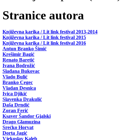
Stranice autora
Književna karika / Lit link festival 2013-2014
Književna karika / Lit link festival 2015
Književna karika / Lit link festival 2016
Antun Branko Šimić
Krešimir Bagić
Renato Baretić
Ivana Bodrožić
Slađana Bukovac
Vlado Bulić
Branko Cegec
Vladan Desnica
Ivica Djikić
Slavenka Drakulić
Daša Drndić
Zoran Ferić
Ksaver Šandor Gjalski
Drago Glamuzina
Srećko Horvat
Dorta Jagić
Vjekoslav Kaleb