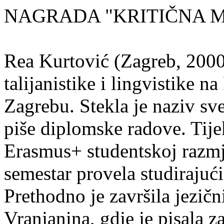
NAGRADA "KRITIČNA MASA
Rea Kurtović (Zagreb, 2000
talijanistike i lingvistike n
Zagrebu. Stekla je naziv sv
piše diplomske radove. Tije
Erasmus+ studentskoj razmj
semestar provela studirajuć
Prethodno je završila jezič
Vranjanina, gdje je pisala z