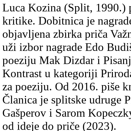
Luca Kozina (Split, 1990.) 
kritike. Dobitnica je nagra
objavljena zbirka priča Važn
uži izbor nagrade Edo Budiš
poeziju Mak Dizdar i Pisan
Kontrast u kategoriji Priro
za poeziju. Od 2016. piše k
Članica je splitske udruge 
Gašperov i Sarom Kopeczky 
od ideje do priče (2023).