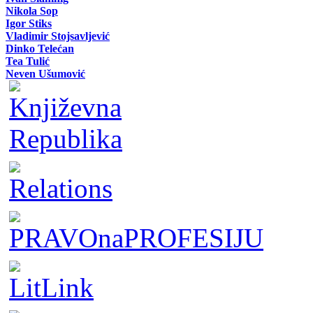
Nikola Sop
Igor Stiks
Vladimir Stojsavljević
Dinko Telećan
Tea Tulić
Neven Ušumović