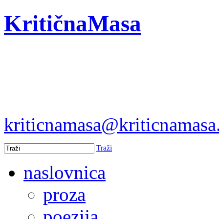
KritičnaMasa
kriticnamasa@kriticnamas
Traži
naslovnica
proza
poezija