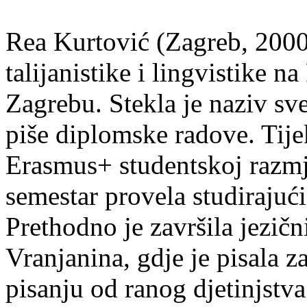
Rea Kurtović (Zagreb, 2000
talijanistike i lingvistike n
Zagrebu. Stekla je naziv sv
piše diplomske radove. Tije
Erasmus+ studentskoj razmj
semestar provela studirajuć
Prethodno je završila jezič
Vranjanina, gdje je pisala z
pisanju od ranog djetinjstva