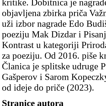
kritike. Dobitnica je nagra
objavljena zbirka priča Važn
uži izbor nagrade Edo Budiš
poeziju Mak Dizdar i Pisan
Kontrast u kategoriji Priro
za poeziju. Od 2016. piše k
Članica je splitske udruge 
Gašperov i Sarom Kopeczky 
od ideje do priče (2023).
Stranice autora