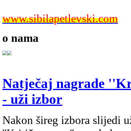
www.sibilapetlevski.com
o nama
Natječaj nagrade ''Kr
- uži izbor
Nakon šireg izbora slijedi 