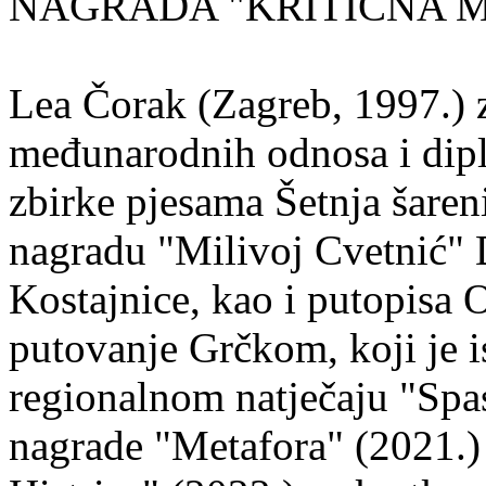
NAGRADA "KRITIČNA MASA
Lea Čorak (Zagreb, 1997.) z
međunarodnih odnosa i dipl
zbirke pjesama Šetnja šaren
nagradu "Milivoj Cvetnić" D
Kostajnice, kao i putopisa 
putovanje Grčkom, koji je i
regionalnom natječaju "Spa
nagrade "Metafora" (2021.)