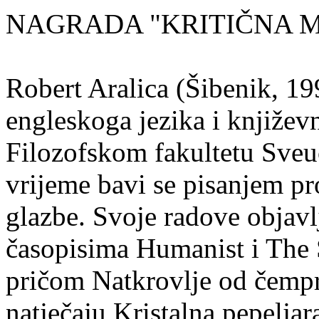
NAGRADA "KRITIČNA MASA
Robert Aralica (Šibenik, 199
engleskoga jezika i književ
Filozofskom fakultetu Sveuč
vrijeme bavi se pisanjem pr
glazbe. Svoje radove objavl
časopisima Humanist i The 
pričom Natkrovlje od čempr
natječaju Kristalna pepeljar