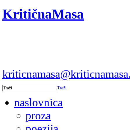
KritičnaMasa
kriticnamasa@kriticnamas
Traži
naslovnica
proza
poezija