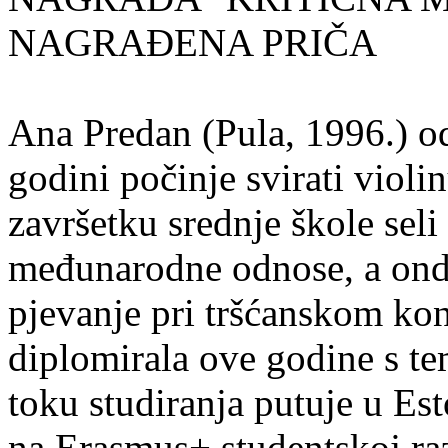
NAGRAĐENA PRIČA
Ana Predan (Pula, 1996.) od
godini počinje svirati violin
završetku srednje škole seli
međunarodne odnose, a onda
pjevanje pri tršćanskom kon
diplomirala ove godine s te
toku studiranja putuje u Es
na Erasmus+ studentskoj ra