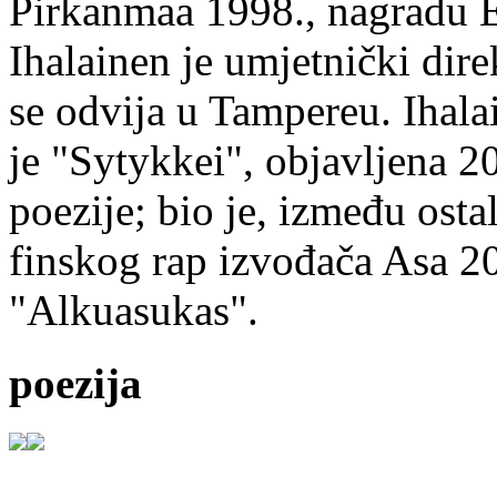
Pirkanmaa 1998., nagradu 
Ihalainen je umjetnički dire
se odvija u Tampereu. Ihala
je "Sytykkei", objavljena 2
poezije; bio je, između ost
finskog rap izvođača Asa 20
"Alkuasukas".
poezija