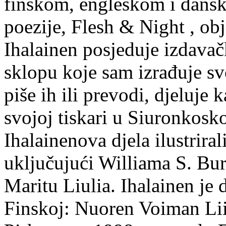
finskom, engleskom i dans
poezije, Flesh & Night , obj
Ihalainen posjeduje izdavač
sklopu koje sam izrađuje sv
piše ih ili prevodi, djeluje 
svojoj tiskari u Siuronkosk
Ihalainenova djela ilustriral
uključujući Williama S. Bur
Maritu Liulia. Ihalainen je
Finskoj: Nuoren Voiman Lii