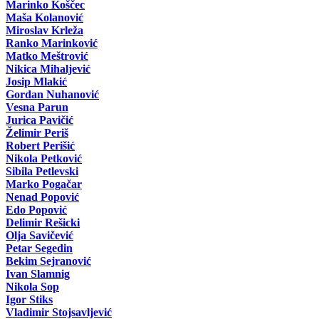
Marinko Koščec
Maša Kolanović
Miroslav Krleža
Ranko Marinković
Matko Meštrović
Nikica Mihaljević
Josip Mlakić
Gordan Nuhanović
Vesna Parun
Jurica Pavičić
Želimir Periš
Robert Perišić
Nikola Petković
Sibila Petlevski
Marko Pogačar
Nenad Popović
Edo Popović
Delimir Rešicki
Olja Savičević
Petar Segedin
Bekim Sejranović
Ivan Slamnig
Nikola Sop
Igor Stiks
Vladimir Stojsavljević