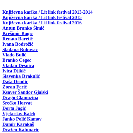
Književna karika / Lit link festival 2013-2014
Književna karika / Lit link festival 2015
Književna karika / Lit link festival 2016
Antun Branko Šimić
Krešimir Bagić
Renato Baretić
Ivana Bodrožić
Slađana Bukovac
Vlado Bulić
Branko Cegec
Vladan Desnica
Ivica Djikić
Slavenka Drakulić
Daša Drndić
Zoran Ferić
Ksaver Šandor Gjalski
Drago Glamuzina
Srećko Horvat
Dorta Jagić
Vjekoslav Kaleb
Janko Polić Kamov
Damir Karakaš
Dražen Katunarić