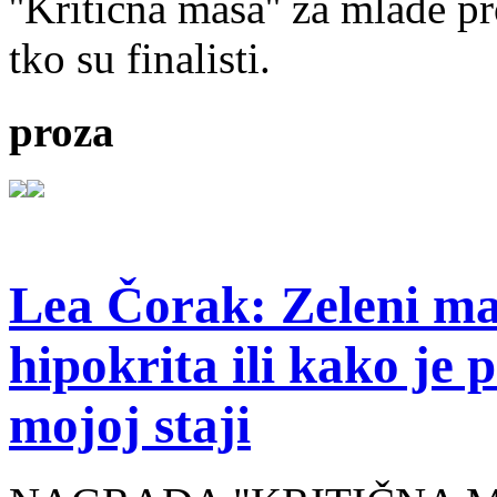
''Kritična masa'' za mlade pr
tko su finalisti.
proza
Lea Čorak: Zeleni man
hipokrita ili kako je 
mojoj staji