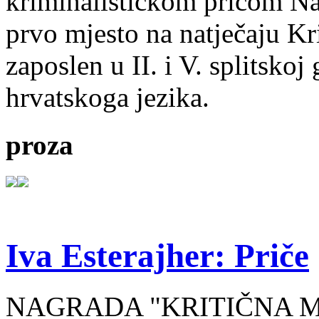
kriminalističkom pričom Na
prvo mjesto na natječaju Kri
zaposlen u II. i V. splitsko
hrvatskoga jezika.
proza
Iva Esterajher: Priče
NAGRADA "KRITIČNA MA