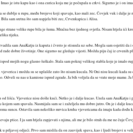
. Imao je istu kapu kao i ona curica koja me je počupala u crkvi. Sigurno je i on im
 se dublje u rupu, među brojeve koji spavaju, kao mali zec. Čovjek vuk i dalje je 
 Bila sam sretna što sam uspjela biti zec, Crvenkapica i Alisa.
ge strane velike rupe bila je šuma. Mračna bez ijednog svjetla. Nisam htjela ići k
lika rijeka.
zvadila sam AnaKatju iz kaputa i čvrsto je stisnula uz sebe. Mogla sam osjetiti da 
ad rade dobre životinje. One sigurno ne gledaju vijesti. Možda piju čaj iz crvenih pla
i ispod mojih nogu glasno šuškalo. Stala sam pokraj velikog stabla koje je imalo rup
ća vjeverica i možda su se uplašile zato što nisam kucala. Ni Oni nisu kucali kada s
o. Odveli su nas u kamione ispred zgrade. Ja bih voljela da se vrate moje mame. Ja 
u od lišća. Vjeverice nisu došle kući. Netko je i dalje kucao. Uzela sam AnaKatju i 
u kojem sam spavala. Nasmijala sam se i zaželjela mu dobro jutro. On je i dalje ku
 prema suncu. Ostavila sam nekoliko mrvica kruha vjevericama da imaju kada dođu k
aju ptice. I ja sam htjela zapjevati s njima, ali me je bilo strah da me ne čuje Čov
 prljavoj odjeći. Prvo sam mislila da on zauvijek spava, kao i ljudi brojevi u veli