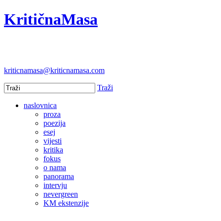
KritičnaMasa
kriticnamasa@kriticnamasa.com
Traži
naslovnica
proza
poezija
esej
vijesti
kritika
fokus
o nama
panorama
intervju
nevergreen
KM ekstenzije