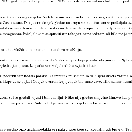
 2033. godina puno bolja od prošle 2032., zato što su oni sad na vlasti i da je podj
a iz kućice crnog čovjeka. Na televizoru više nisu bile vijesti, nego neke nove pje
đe Časna sestra. Dok je crni čovjek gledao na drugu stranu, tiho sam se prošuljala u
dala srušeni dvorac od blata, znala sam da sam blizu rupe u žici. Pažljivo sam ruk
im toboganom. Poželjela sam se spustiti niz tobogan, samo jednom, ali bilo me je s
ji na uho. Možda tamo imaju i nove oči za AnaKatju.
mraka. Polako sam hodala uz školu Njihove djece koja je sada bila prazna jer Njiho
gledao je opasno. Iza parka sam vidjela ulična svjetla i kuće.
U početku sam hodala polako. Na trenutak mi se učinilo da u sjeni drveta vidim Čov
a klupe da se pojavi Čovjek u crnom koji je ipak bio samo drvo. Tiho sam se nasmija
zora. Svi su gledali vijesti i bili ozbiljni. Nitko nije gledao smiješne filmove kao p
i nije imao puno lišća. Automobil je imao veliko svjetlo na krovu koje mi je zaslij
am svejedno brzo trčala, spotakla se i pala u rupu koju su iskopali ljudi brojevi. Tu