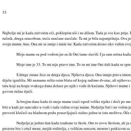
33
Najbolje mi je kada zatvorim oči, poklopim uši i ne dišem. Tada je sve kao prije.
ručnik, druga suncobran, treća sunčane naočale. Ta mi je bila najsmješnija. Ova
svoju mamu Anu. Ona mi se smije i maše mi. Kada zatvorim desno oko vidim svoju
Moje mame su pod vodom jer su ih Oni tamo stavili. I ja sam sretna kada
Moje ime je 33. To mi nije pravo ime. To su mi ime Oni dali kada su sprem
S druge strane žice su druga djeca. Njihova djeca. Ona imaju prava imena
dijelu igrališta. Mi nemamo ništa osim blata od kojeg radimo dvorac, ali njihov
tatu koji na kraju svakoga dana dolaze po njih i vode ih kućama. Njihovi mame i
govore ružne riječi.
Ja brojim dane kada će moje mame izaći ispod velike rijeke i doći po me
biti u kadi jer sam tako u vodi i tada vidim svoje mame. Nedjelje baš i ne volim
provesti klečeći na hladnom podu ponavljajući stalno jednu te istu molitvu, Oče n
Nedjelja je jedini dan kada izađemo iz škole. Oni to zovu školom, ali ja 
prozoru bio i crtež mene, mojih roditelja, s velikim suncem, morem i patkicom s