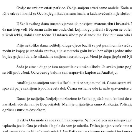
Ovdje ne smijem crtati patkice. Ovdje smijem crtati samo anđele. Kada s
ići u crkvu i moliti se Ocu kojeg nikada nisam imala, a kada svećenik nije sluša
U školi svakog dana imamo vjeronauk, povijest, matematiku i hrvatski. 
da nas Bog voli. Ne znam zašto me onda Oni, koji mogu pričati s Bogom ne vole, 
u školi rekla, dobila sam točno 33 udarca šibom po dlanovima. Prvi put sam bila 
Prije nekoliko dana roditelji druge djece bacili su pet punih crnih vreća 
medu iz kojeg je ispadala spužva, a ja sam uzela golu lutku bez očiju i jedne ruk
bojice grijeh i da više nikada ne smijem nacrtati dugu. Meni je duga ljepša od N
Sada je zima i duga je isto napustila ovu tužnu školu. Ja svako jutro po
su bili probušeni. Od crvenog balona sam napravila kapicu za AnaKatju.
AnaKatju ne smijem nositi u školu, niti se s njom moliti. Časna sestra m
spavati pa je sakrijem ispod kreveta dok Časna sestra ne ode iz naše spavaonice
Danas je nedjelja. Nedjeljom izlazimo iz škole i pješačimo u koloni do crk
nas školi uče da nam je Bog prijatelj. Meni je prijateljica samo AnaKatja. Policaj
ogrlicu s mrtvim čovjekom.
U crkvi Oni mole za spas svih nas brojeva. Njihova djeca nas ismijavaju
isplazila jezik. Ona je vikala i lagala da sam je udarila. Došao je njen visoki ta
Sad znam kako je bilo Crvenkapici. I AnaKatja će me sigurno razumjeti jer i ona 