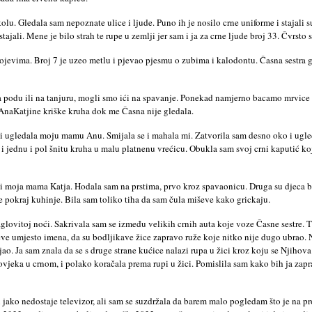
olu. Gledala sam nepoznate ulice i ljude. Puno ih je nosilo crne uniforme i stajali s
su stajali. Mene je bilo strah te rupe u zemlji jer sam i ja za crne ljude broj 33. Čv
rojevima. Broj 7 je uzeo metlu i pjevao pjesmu o zubima i kalodontu. Časna sestra g
i na podu ili na tanjuru, mogli smo ići na spavanje. Ponekad namjerno bacamo mrvice
a AnaKatjine kriške kruha dok me Časna nije gledala.
 ugledala moju mamu Anu. Smijala se i mahala mi. Zatvorila sam desno oko i ugledal
i jednu i pol šnitu kruha u malu platnenu vrećicu. Obukla sam svoj crni kaputić koj
i moja mama Katja. Hodala sam na prstima, prvo kroz spavaonicu. Druga su djeca broje
tre pokraj kuhinje. Bila sam toliko tiha da sam čula miševe kako grickaju.
aglovitoj noći. Sakrivala sam se između velikih crnih auta koje voze Časne sestre. 
eve umjesto imena, da su bodljikave žice zapravo ruže koje nitko nije dugo ubrao. N
šljao. Ja sam znala da se s druge strane kućice nalazi rupa u žici kroz koju se Njiho
vjeka u crnom, i polako koračala prema rupi u žici. Pomislila sam kako bih ja zapr
i jako nedostaje televizor, ali sam se suzdržala da barem malo pogledam što je na p