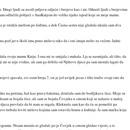
u. Drugi ljudi su nosili prljavu odjeću i brojeve kao i mi. Odrasli ljudi s brojevima
rsto sam odlučila pobjeći s AnaKatjom do velike rijeke ispod koje su moje mame.
a je istukla metlom po leđima, a dok Časna sestra nije gledala ukrala sam dva
 na pod jer u školi ima puno miševa tako da i oni imaju nešto za večeru. Jadni
a svoju mamu Katju. I ona mi se smijala i mahala. I ja se nasmijala, ali tiho, da
i mi se nije sviđao, ali sam ga dobila od Njihove djece pa sam morala lagati da
vi spavala, svi osim broja 7, on je još uvijek jecao i tiho tražio svoje tate da
Tiho na prstima, baš kao prava balerina, dotrčala sam do bodljikave žice. Moje su
isam se bojala žice, ali sam se bojala Čovjeka u crnom koji se nalazio u maloj
va djeca provlače da bi nam se rugala. Kleknula sam kao da ću se pomoliti pa
avo trebala loviti miševe kojima sam ostavila hranu u kuhinji. Ja sam mačka koja
rogramu. Nisam morala ni gledati jer je Čovjek u crnom gledao vijesti, a iz