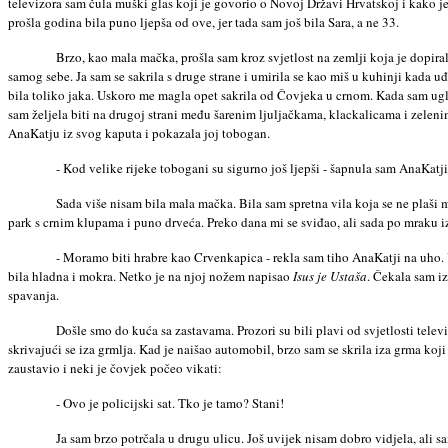
televizora sam čula muški glas koji je govorio o Novoj Državi Hrvatskoj i kako je
prošla godina bila puno ljepša od ove, jer tada sam još bila Sara, a ne 33.
Brzo, kao mala mačka, prošla sam kroz svjetlost na zemlji koja je dopiral
samog sebe. Ja sam se sakrila s druge strane i umirila se kao miš u kuhinji kada u
bila toliko jaka. Uskoro me magla opet sakrila od Čovjeka u crnom. Kada sam ugle
sam željela biti na drugoj strani među šarenim ljuljačkama, klackalicama i zelen
AnaKatju iz svog kaputa i pokazala joj tobogan.
- Kod velike rijeke tobogani su sigurno još ljepši - šapnula sam AnaKat
Sada više nisam bila mala mačka. Bila sam spretna vila koja se ne plaši 
park s crnim klupama i puno drveća. Preko dana mi se sviđao, ali sada po mraku iz
- Moramo biti hrabre kao Crvenkapica - rekla sam tiho AnaKatji na uho. 
bila hladna i mokra. Netko je na njoj nožem napisao
Isus je Ustaša
. Čekala sam iz
spavanja.
Došle smo do kuća sa zastavama. Prozori su bili plavi od svjetlosti televi
skrivajući se iza grmlja. Kad je naišao automobil, brzo sam se skrila iza grma koj
zaustavio i neki je čovjek počeo vikati:
- Ovo je policijski sat. Tko je tamo? Stani!
Ja sam brzo potrčala u drugu ulicu. Još uvijek nisam dobro vidjela, ali s