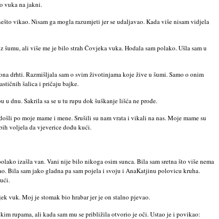
ao vuka na jakni.
nešto vikao. Nisam ga mogla razumjeti jer se udaljavao. Kada više nisam vidjela
roz šumu, ali više me je bilo strah Čovjeka vuka. Hodala sam polako. Ušla sam u
i ona drhti. Razmišljala sam o svim životinjama koje žive u šumi. Samo o onim
stičnih šalica i pričaju bajke.
u u dnu. Sakrila sa se u tu rupu dok šuškanje lišća ne prođe.
u došli po moje mame i mene. Srušili su nam vrata i vikali na nas. Moje mame su
bih voljela da vjeverice dođu kući.
polako izašla van. Vani nije bilo nikoga osim sunca. Bila sam sretna što više nema
cao. Bila sam jako gladna pa sam pojela i svoju i AnaKatjinu polovicu kruha.
ući.
jek vuk. Moj je stomak bio hrabar jer je on stalno pjevao.
kim rupama, ali kada sam mu se približila otvorio je oči. Ustao je i povikao: