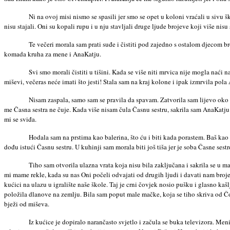
Ni na ovoj misi nismo se spasili jer smo se opet u koloni vraćali u sivu šk
nisu stajali. Oni su kopali rupu i u nju stavljali druge ljude brojeve koji više ni
Te večeri morala sam prati suđe i čistiti pod zajedno s ostalom djecom b
komada kruha za mene i AnaKatju.
Svi smo morali čistiti u tišini. Kada se više niti mrvica nije mogla nać
miševi, večeras neće imati što jesti! Stala sam na kraj kolone i ipak izmrvila pol
Nisam zaspala, samo sam se pravila da spavam. Zatvorila sam lijevo oko i
me Časna sestra ne čuje. Kada više nisam čula Časnu sestru, sakrila sam AnaKatju 
mi se sviđa.
Hodala sam na prstima kao balerina, što ću i biti kada porastem. Baš kao 
dođu istući Časnu sestru. U kuhinji sam morala biti još tiša jer je soba Časne ses
Tiho sam otvorila ulazna vrata koja nisu bila zaključana i sakrila se u m
mi mame rekle, kada su nas Oni počeli odvajati od drugih ljudi i davati nam broj
kućici na ulazu u igralište naše škole. Taj je crni čovjek nosio pušku i glasno ka
položila dlanove na zemlju. Bila sam poput male mačke, koja se tiho skriva od Čo
bježi od miševa.
Iz kućice je dopiralo narančasto svjetlo i začula se buka televizora. Men