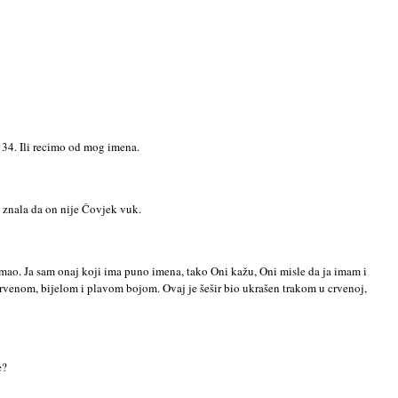
 34. Ili recimo od mog imena.
m znala da on nije Čovjek vuk.
am imao. Ja sam onaj koji ima puno imena, tako Oni kažu, Oni misle da ja imam i
s crvenom, bijelom i plavom bojom. Ovaj je šešir bio ukrašen trakom u crvenoj,
e?