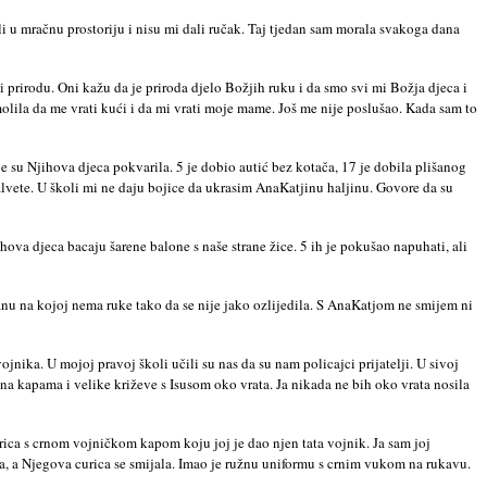
 u mračnu prostoriju i nisu mi dali ručak. Taj tjedan sam morala svakoga dana
rirodu. Oni kažu da je priroda djelo Božjih ruku i da smo svi mi Božja djeca i
lila da me vrati kući i da mi vrati moje mame. Još me nije poslušao. Kada sam to
oje su Njihova djeca pokvarila. 5 je dobio autić bez kotača, 17 je dobila plišanog
salvete. U školi mi ne daju bojice da ukrasim AnaKatjinu haljinu. Govore da su
ova djeca bacaju šarene balone s naše strane žice. 5 ih je pokušao napuhati, ali
ranu na kojoj nema ruke tako da se nije jako ozlijedila. S AnaKatjom ne smijem ni
ojnika. U mojoj pravoj školi učili su nas da su nam policajci prijatelji. U sivoj
U na kapama i velike križeve s Isusom oko vrata. Ja nikada ne bih oko vrata nosila
rica s crnom vojničkom kapom koju joj je dao njen tata vojnik. Ja sam joj
la, a Njegova curica se smijala. Imao je ružnu uniformu s crnim vukom na rukavu.