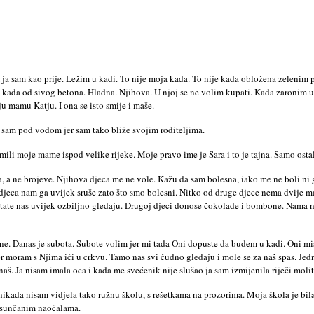
 I ja sam kao prije. Ležim u kadi. To nije moja kada. To nije kada obložena zelenim
 je kada od sivog betona. Hladna. Njihova. U njoj se ne volim kupati. Kada zaroni
 mamu Katju. I ona se isto smije i maše.
 sam pod vodom jer sam tako bliže svojim roditeljima.
ili moje mame ispod velike rijeke. Moje pravo ime je Sara i to je tajna. Samo ostala
, a ne brojeve. Njihova djeca me ne vole. Kažu da sam bolesna, iako me ne boli ni g
a djeca nam ga uvijek sruše zato što smo bolesni. Nitko od druge djece nema dvije
 tate nas uvijek ozbiljno gledaju. Drugoj djeci donose čokolade i bombone. Nama 
ne. Danas je subota. Subote volim jer mi tada Oni dopuste da budem u kadi. Oni mi
 jer moram s Njima ići u crkvu. Tamo nas svi čudno gledaju i mole se za naš spas. 
aš. Ja nisam imala oca i kada me svećenik nije slušao ja sam izmijenila riječi moli
nikada nisam vidjela tako ružnu školu, s rešetkama na prozorima. Moja škola je bila 
a sunčanim naočalama.