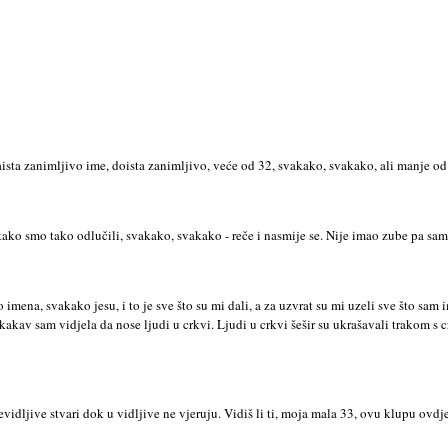
aista zanimljivo ime, doista zanimljivo, veće od 32, svakako, svakako, ali manje od
kako smo tako odlučili, svakako, svakako - reče i nasmije se. Nije imao zube pa sa
uno imena, svakako jesu, i to je sve što su mi dali, a za uzvrat su mi uzeli sve što s
r kakav sam vidjela da nose ljudi u crkvi. Ljudi u crkvi šešir su ukrašavali trakom 
vidljive stvari dok u vidljive ne vjeruju. Vidiš li ti, moja mala 33, ovu klupu ovdj