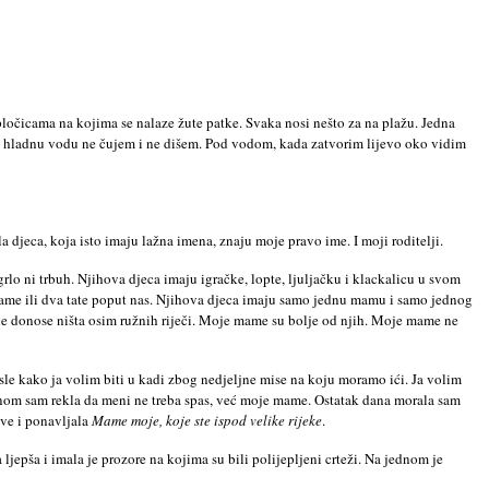
 pločicama na kojima se nalaze žute patke. Svaka nosi nešto za na plažu. Jedna
m u hladnu vodu ne čujem i ne dišem. Pod vodom, kada zatvorim lijevo oko vidim
 djeca, koja isto imaju lažna imena, znaju moje pravo ime. I moji roditelji.
rlo ni trbuh. Njihova djeca imaju igračke, lopte, ljuljačku i klackalicu u svom
 mame ili dva tate poput nas. Njihova djeca imaju samo jednu mamu i samo jednog
ne donose ništa osim ružnih riječi. Moje mame su bolje od njih. Moje mame ne
sle kako ja volim biti u kadi zbog nedjeljne mise na koju moramo ići. Ja volim
Jednom sam rekla da meni ne treba spas, već moje mame. Ostatak dana morala sam
tve i ponavljala
Mame moje, koje ste ispod velike rijeke
.
ljepša i imala je prozore na kojima su bili polijepljeni crteži. Na jednom je