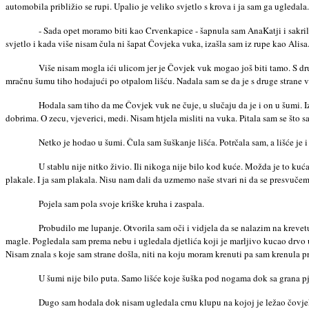
automobila približio se rupi. Upalio je veliko svjetlo s krova i ja sam ga ugledala
- Sada opet moramo biti kao Crvenkapice - šapnula sam AnaKatji i sakrila
svjetlo i kada više nisam čula ni šapat Čovjeka vuka, izašla sam iz rupe kao Alisa.
Više nisam mogla ići ulicom jer je Čovjek vuk mogao još biti tamo. S dru
mračnu šumu tiho hodajući po otpalom lišću. Nadala sam se da je s druge strane ve
Hodala sam tiho da me Čovjek vuk ne čuje, u slučaju da je i on u šumi. I
dobrima. O zecu, vjeverici, medi. Nisam htjela misliti na vuka. Pitala sam se što s
Netko je hodao u šumi. Čula sam šuškanje lišća. Potrčala sam, a lišće je 
U stablu nije nitko živio. Ili nikoga nije bilo kod kuće. Možda je to ku
plakale. I ja sam plakala. Nisu nam dali da uzmemo naše stvari ni da se presvučem
Pojela sam pola svoje kriške kruha i zaspala.
Probudilo me lupanje. Otvorila sam oči i vidjela da se nalazim na krevet
magle. Pogledala sam prema nebu i ugledala djetlića koji je marljivo kucao drvo 
Nisam znala s koje sam strane došla, niti na koju moram krenuti pa sam krenula
U šumi nije bilo puta. Samo lišće koje šuška pod nogama dok sa grana pjev
Dugo sam hodala dok nisam ugledala crnu klupu na kojoj je ležao čovjek u