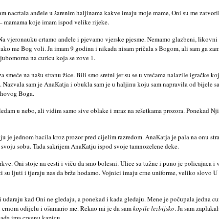
am nacrtala anđele u šarenim haljinama kakve imaju moje mame, Oni su me zatvorili
o – mamama koje imam ispod velike rijeke.
Na vjeronauku crtamo anđele i pjevamo vjerske pjesme. Nemamo glazbeni, likovni i p
ako me Bog voli. Ja imam 9 godina i nikada nisam pričala s Bogom, ali sam ga zamo
ljubomorna na curicu koja se zove 1.
za smeće na našu stranu žice. Bili smo sretni jer su se u vrećama nalazile igračke k
e. Nazvala sam je AnaKatja i obukla sam je u haljinu koju sam napravila od bijele 
jihovog Boga.
gledam u nebo, ali vidim samo sive oblake i mraz na rešetkama prozora. Ponekad Njih
i ju je jednom bacila kroz prozor pred cijelim razredom. AnaKatja je pala na onu st
 u svoju sobu. Tada sakrijem AnaKatju ispod svoje tamnozelene deke.
ve. Oni stoje na cesti i viču da smo bolesni. Ulice su tužne i puno je policajaca i v
ci su ljuti i tjeraju nas da brže hodamo. Vojnici imaju crne uniforme, veliko slovo 
 i udaraju kad Oni ne gledaju, a ponekad i kada gledaju. Mene je počupala jedna cu
ta u crnom odijelu i ošamario me. Rekao mi je da sam
kopile lezbijsko
. Ja sam zaplaka
sada ima crvenu kapicu.