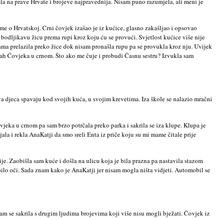
ela na prave Hrvate i brojeve najpravednija. Nisam puno razumjela, ali meni je
sme o Hrvatskoj. Crni čovjek izašao je iz kućice, glasno zakašljao i opsovao
z bodljikavu žicu prema rupi kroz koju ću se provući. Svjetlost kućice više nije
ama prelazila preko žice dok nisam pronašla rupu pa se provukla kroz nju. Uvijek
trah Čovjeka u crnom. Što ako me čuje i probudi Časnu sestru? Izvukla sam
va djeca spavaju kod svojih kuća, u svojim krevetima. Iza škole se nalazio mračni
jeka u crnom pa sam brzo potrčala preko parka i sakrila se iza klupe. Klupa je
la i rekla AnaKatji da smo sreli Enta iz priče koju su mi mame čitale prije
rije. Zaobišla sam kuće i došla na ulicu koja je bila prazna pa nastavila stazom
epilo oči. Sada znam kako je AnaKatji jer nisam mogla ništa vidjeti. Automobil se
 sam se sakrila s drugim ljudima brojevima koji više nisu mogli bježati. Čovjek iz