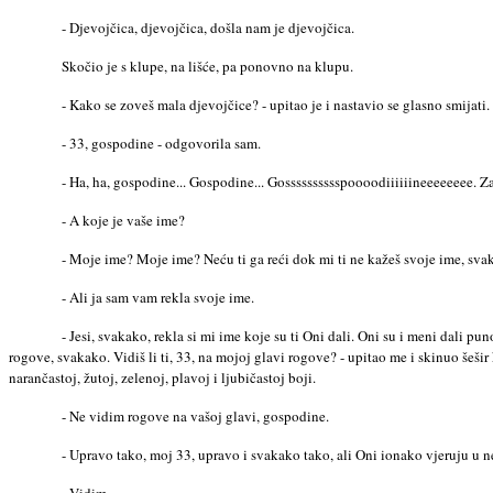
- Djevojčica, djevojčica, došla nam je djevojčica.
Skočio je s klupe, na lišće, pa ponovno na klupu.
- Kako se zoveš mala djevojčice? - upitao je i nastavio se glasno smijati.
- 33, gospodine - odgovorila sam.
- Ha, ha, gospodine... Gospodine... Gosssssssssspoooodiiiiiineeeeeeee. Z
- A koje je vaše ime?
- Moje ime? Moje ime? Neću ti ga reći dok mi ti ne kažeš svoje ime, sva
- Ali ja sam vam rekla svoje ime.
- Jesi, svakako, rekla si mi ime koje su ti Oni dali. Oni su i meni dali p
rogove, svakako. Vidiš li ti, 33, na mojoj glavi rogove? - upitao me i skinuo šeši
narančastoj, žutoj, zelenoj, plavoj i ljubičastoj boji.
- Ne vidim rogove na vašoj glavi, gospodine.
- Upravo tako, moj 33, upravo i svakako tako, ali Oni ionako vjeruju u ne