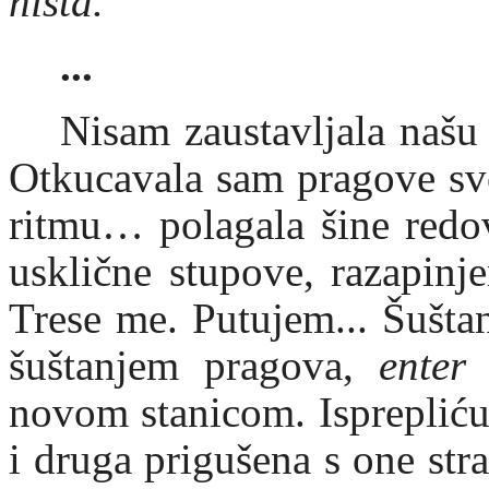
ništa.
...
Nisam zaustavljala naš
Otkucavala sam pragove svo
ritmu… polagala šine redo
usklične stupove, razapinj
Trese me. Putujem... Šuštanj
šuštanjem pragova,
enter
s
novom stanicom. Isprepliću
i druga prigušena s one st