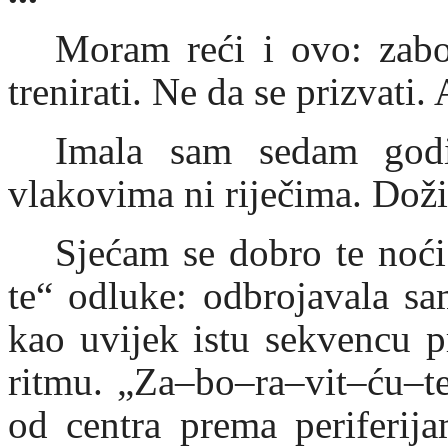
Moram reći i ovo: zabo
trenirati. Ne da se prizvati. 
Imala sam sedam godi
vlakovima ni riječima. Doži
Sjećam se dobro te noći
te“ odluke: odbrojavala sa
kao uvijek istu sekvencu p
ritmu. „Za–bo–ra–vit–ću–te
od centra prema periferij