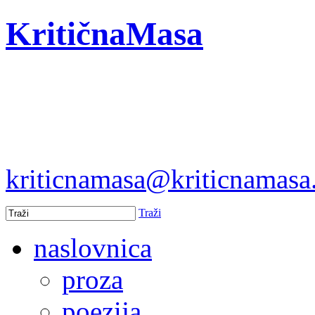
KritičnaMasa
kriticnamasa@kriticnamas
Traži
naslovnica
proza
poezija