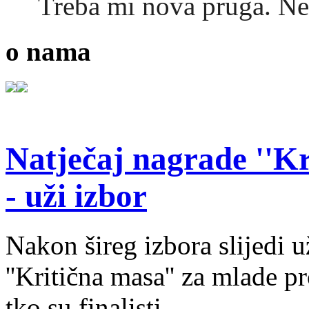
Treba mi nova pruga. N
o nama
Natječaj nagrade ''Kr
- uži izbor
Nakon šireg izbora slijedi 
''Kritična masa'' za mlade pr
tko su finalisti.