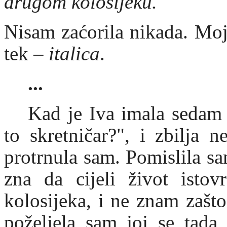
drugom kolosijeku.
Nisam zaćorila nikada. Moj
tek –
italica
.
...
Kad je Iva imala sedam 
to skretničar?", i zbilja 
protrnula sam. Pomislila s
zna da cijeli život ist
kolosijeka, i ne znam zašt
poželjela sam joj se tada 