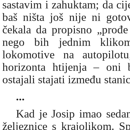
sastavim i zahuktam; da ci
baš ništa još nije ni got
čekala da propisno „prođe 
nego bih jednim kliko
lokomotive na autopilot
horizonta htijenja – oni 
ostajali stajati između stan
...
Kad je Josip imao sed
željeznice s krajolikom. S