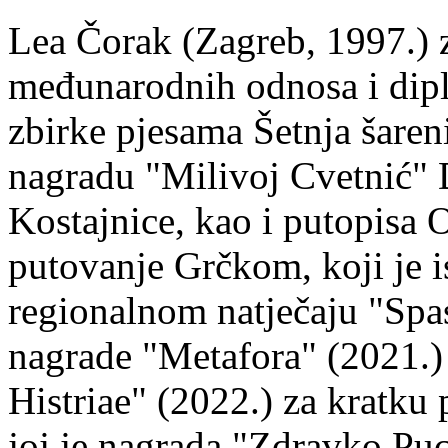
Lea Čorak (Zagreb, 1997.) z
međunarodnih odnosa i dipl
zbirke pjesama Šetnja šaren
nagradu "Milivoj Cvetnić" D
Kostajnice, kao i putopisa 
putovanje Grčkom, koji je i
regionalnom natječaju "Spa
nagrade "Metafora" (2021.)
Histriae" (2022.) za kratku
joj je nagrada "Zdravko Puc