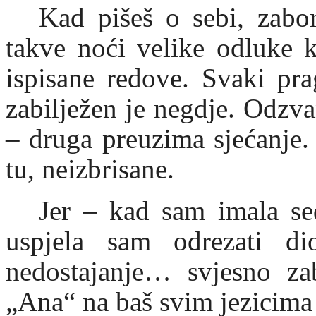
Kad pišeš o sebi, zabo
takve noći velike odluke k
ispisane redove. Svaki pra
zabilježen je negdje. Odzva
– druga preuzima sjećanje. 
tu, neizbrisane.
Jer – kad sam imala se
uspjela sam odrezati d
nedostajanje… svjesno za
„Ana“ na baš svim jezicima 