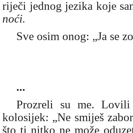
riječi jednog jezika koje s
noći.
Sve osim onog: „Ja se z
...
Prozreli su me. Lovili
kolosijek: „Ne smiješ zabor
što ti nitko ne može oduze