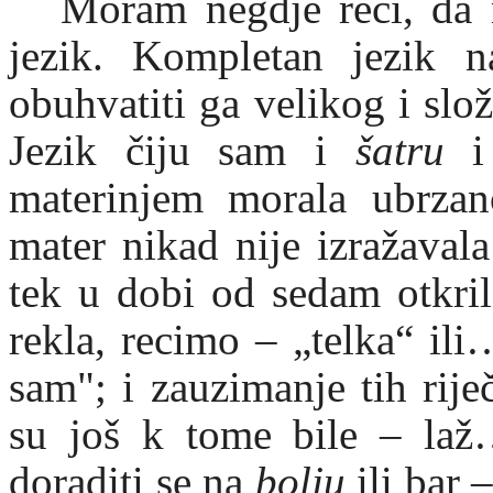
Moram negdje reći, da n
jezik. Kompletan jezik n
obuhvatiti ga velikog i slo
Jezik čiju sam i
šatru
materinjem morala ubrzan
mater nikad nije izražaval
tek u dobi od sedam otkri
rekla, recimo – „telka“ ili…
sam"; i zauzimanje tih riječ
su još k tome bile – laž
doraditi se na
bolju
ili bar 