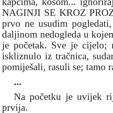
kapcima, kosom... ignorir
NAGINJI SE KROZ PROZOR“
prvo ne usudim pogledati,
daljinom nedogleda u kojem
je početak. Sve je cijelo; 
iskliznulo iz tračnica, sudar
pomiješali, rasuli se; tamo
...
Na početku je uvijek ri
prvija.