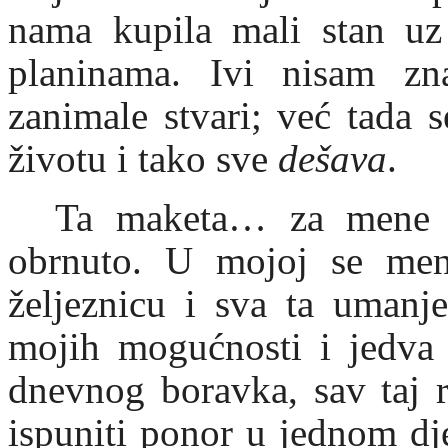
nama kupila mali stan uz
planinama. Ivi nisam zn
zanimale stvari; već tada s
životu i tako sve
dešava
.
Ta maketa… za mene j
obrnuto. U mojoj se ment
željeznicu i sva ta umanj
mojih mogućnosti i jedva
dnevnog boravka, sav taj r
ispuniti ponor u jednom dj